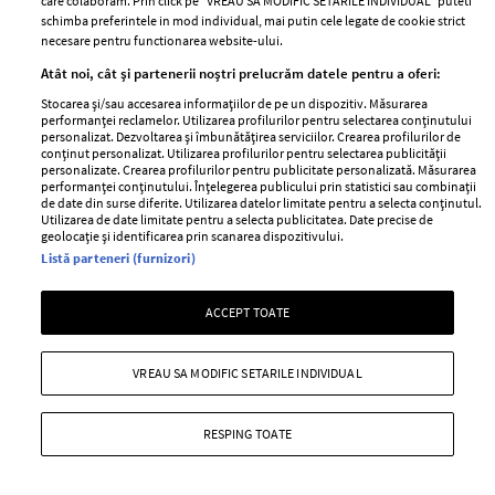
care colaboram. Prin click pe “VREAU SA MODIFIC SETARILE INDIVIDUAL” puteti
schimba preferintele in mod individual, mai putin cele legate de cookie strict
necesare pentru functionarea website-ului.
Atât noi, cât și partenerii noștri prelucrăm datele pentru a oferi:
Stocarea și/sau accesarea informațiilor de pe un dispozitiv. Măsurarea
10 staruri care nu seamănă deloc cu
performanței reclamelor. Utilizarea profilurilor pentru selectarea conținutului
personajele iconice pe care le-au jucat
personalizat. Dezvoltarea și îmbunătățirea serviciilor. Crearea profilurilor de
conținut personalizat. Utilizarea profilurilor pentru selectarea publicității
personalizate. Crearea profilurilor pentru publicitate personalizată. Măsurarea
—
FEATURES
17 iunie 2026
performanței conținutului. Înțelegerea publicului prin statistici sau combinații
de date din surse diferite. Utilizarea datelor limitate pentru a selecta conținutul.
Actorii au portretizat personaje cu totul diferite față de
Utilizarea de date limitate pentru a selecta publicitatea. Date precise de
cum sunt ei, de fapt, în viața reală.
geolocație și identificarea prin scanarea dispozitivului.
Listă parteneri (furnizori)
+ MAI MULTE
ACCEPT TOATE
VREAU SA MODIFIC SETARILE INDIVIDUAL
RESPING TOATE