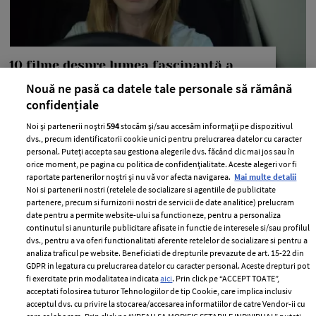
10 filme despre lumea fascinantă a
Hollywood-ului, pe care să le vizionezi
Nouă ne pasă ca datele tale personale să rămână
confidențiale
—
FEATURES
18 iunie 2026
Noi și partenerii noștri
594
stocăm și/sau accesăm informații pe dispozitivul
Aceste filme îți vor prezenta și o altă latură a Hollywood-
dvs., precum identificatorii cookie unici pentru prelucrarea datelor cu caracter
ului.
personal. Puteți accepta sau gestiona alegerile dvs. făcând clic mai jos sau în
orice moment, pe pagina cu politica de confidențialitate. Aceste alegeri vor fi
+ MAI MULTE
raportate partenerilor noștri și nu vă vor afecta navigarea.
Mai multe detalii
Noi si partenerii nostri (retelele de socializare si agentiile de publicitate
partenere, precum si furnizorii nostri de servicii de date analitice) prelucram
date pentru a permite website-ului sa functioneze, pentru a personaliza
continutul si anunturile publicitare afisate in functie de interesele si/sau profilul
dvs., pentru a va oferi functionalitati aferente retelelor de socializare si pentru a
analiza traficul pe website. Beneficiati de drepturile prevazute de art. 15-22 din
GDPR in legatura cu prelucrarea datelor cu caracter personal. Aceste drepturi pot
fi exercitate prin modalitatea indicata
aici
. Prin click pe “ACCEPT TOATE”,
acceptati folosirea tuturor Tehnologiilor de tip Cookie, care implica inclusiv
acceptul dvs. cu privire la stocarea/accesarea informatiilor de catre Vendor-ii cu