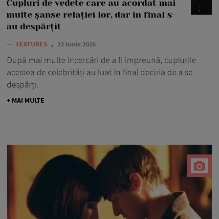
Cupluri de vedete care au acordat mai
multe șanse relației lor, dar în final s-
au despărțit
—
FEATURES
22 iunie 2026
După mai multe încercări de a fi împreună, cuplurile
acestea de celebrități au luat în final decizia de a se
despărți.
+ MAI MULTE