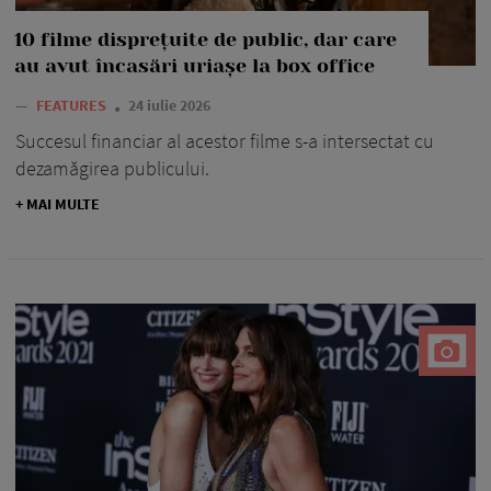
10 filme disprețuite de public, dar care
au avut încasări uriașe la box office
—
FEATURES
24 iulie 2026
Succesul financiar al acestor filme s-a intersectat cu
dezamăgirea publicului.
+ MAI MULTE