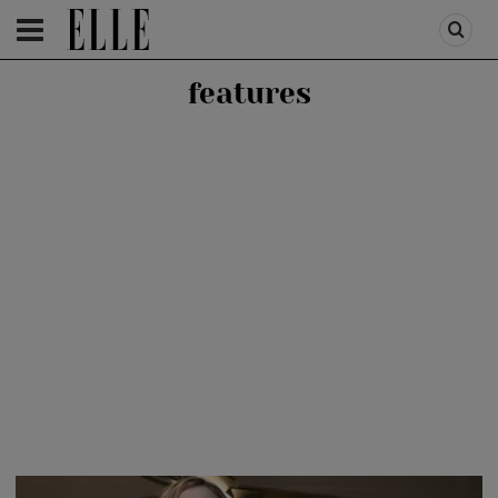
HOMEPAGE
/
LIFESTYLE
/
FEATURES
features