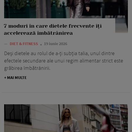
7 moduri în care dietele frecvente îți
accelerează îmbătrânirea
—
DIET & FITNESS
19 iunie 2026
Deși dietele au rolul de a-ți subția talia, unul dintre
efectele secundare ale unui regim alimentar strict este
grăbirea îmbătrânirii.
+ MAI MULTE