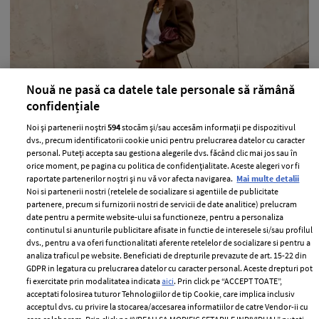
Nouă ne pasă ca datele tale personale să rămână
confidențiale
Alimente pe care nutriționiștii le
Noi și partenerii noștri
594
stocăm și/sau accesăm informații pe dispozitivul
consumă pentru a fi mereu în formă
dvs., precum identificatorii cookie unici pentru prelucrarea datelor cu caracter
personal. Puteți accepta sau gestiona alegerile dvs. făcând clic mai jos sau în
—
DIET & FITNESS
23 februarie 2026
orice moment, pe pagina cu politica de confidențialitate. Aceste alegeri vor fi
Deja știm că, pentru a ne asigura că nu ne îngrășăm,
raportate partenerilor noștri și nu vă vor afecta navigarea.
Mai multe detalii
Noi si partenerii nostri (retelele de socializare si agentiile de publicitate
trebuie să evităm dulciurile sau prăjelile și, în aceeași
partenere, precum si furnizorii nostri de servicii de date analitice) prelucram
idee, există mai multe alimente sănătoase decât
date pentru a permite website-ului sa functioneze, pentru a personaliza
continutul si anunturile publicitare afisate in functie de interesele si/sau profilul
nesănătoase.
dvs., pentru a va oferi functionalitati aferente retelelor de socializare si pentru a
analiza traficul pe website. Beneficiati de drepturile prevazute de art. 15-22 din
+ MAI MULTE
GDPR in legatura cu prelucrarea datelor cu caracter personal. Aceste drepturi pot
fi exercitate prin modalitatea indicata
aici
. Prin click pe “ACCEPT TOATE”,
acceptati folosirea tuturor Tehnologiilor de tip Cookie, care implica inclusiv
acceptul dvs. cu privire la stocarea/accesarea informatiilor de catre Vendor-ii cu