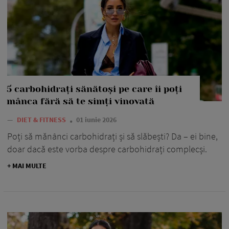
5 carbohidrați sănătoși pe care îi poți
mânca fără să te simți vinovată
—
DIET & FITNESS
01 iunie 2026
Poți să mănânci carbohidrați și să slăbești? Da – ei bine,
doar dacă este vorba despre carbohidrați complecși.
+ MAI MULTE