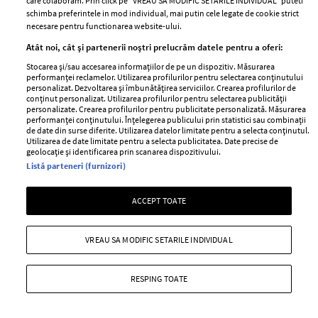
care colaboram. Prin click pe “VREAU SA MODIFIC SETARILE INDIVIDUAL” puteti
schimba preferintele in mod individual, mai putin cele legate de cookie strict
necesare pentru functionarea website-ului.
Atât noi, cât și partenerii noștri prelucrăm datele pentru a oferi:
Stocarea și/sau accesarea informațiilor de pe un dispozitiv. Măsurarea
performanței reclamelor. Utilizarea profilurilor pentru selectarea conținutului
personalizat. Dezvoltarea și îmbunătățirea serviciilor. Crearea profilurilor de
conținut personalizat. Utilizarea profilurilor pentru selectarea publicității
personalizate. Crearea profilurilor pentru publicitate personalizată. Măsurarea
performanței conținutului. Înțelegerea publicului prin statistici sau combinații
de date din surse diferite. Utilizarea datelor limitate pentru a selecta conținutul.
Utilizarea de date limitate pentru a selecta publicitatea. Date precise de
Cele mai ușoare și sigure căi de a scăpa
geolocație și identificarea prin scanarea dispozitivului.
Listă parteneri (furnizori)
de grăsimea de pe abdomen
—
DIET & FITNESS
16 februarie 2026
ACCEPT TOATE
Dietele continuă să fie la mare căutare, dar trebuie să
fim conștiente ca acestea pot da roade doar pe un
VREAU SA MODIFIC SETARILE INDIVIDUAL
termen scurt.
+ MAI MULTE
RESPING TOATE