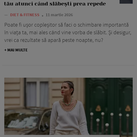
tău atunci când slăbești prea repede
—
DIET & FITNESS
11 martie 2026
Poate fi ușor copleșitor să faci o schimbare importantă
în viața ta, mai ales când vine vorba de slăbit. Și desigur,
vrei ca rezultate să apară peste noapte, nu?
+ MAI MULTE