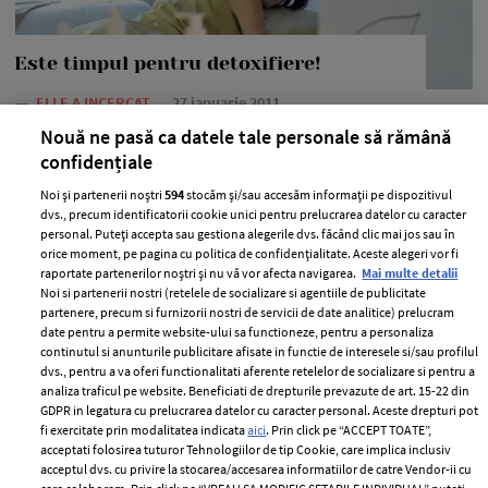
Este timpul pentru detoxifiere!
—
ELLE A INCERCAT
27 ianuarie 2011
Nouă ne pasă ca datele tale personale să rămână
Cum iti poti purifica organismul, recapata energia,
confidențiale
stralucirea si pofta de viata si sa si slabesti in acelasi
timp? Lioara Bradu are citeva idei, care te vor face sa te
Noi și partenerii noștri
594
stocăm și/sau accesăm informații pe dispozitivul
dvs., precum identificatorii cookie unici pentru prelucrarea datelor cu caracter
simti ca un star.
personal. Puteți accepta sau gestiona alegerile dvs. făcând clic mai jos sau în
orice moment, pe pagina cu politica de confidențialitate. Aceste alegeri vor fi
+ MAI MULTE
raportate partenerilor noștri și nu vă vor afecta navigarea.
Mai multe detalii
Noi si partenerii nostri (retelele de socializare si agentiile de publicitate
partenere, precum si furnizorii nostri de servicii de date analitice) prelucram
date pentru a permite website-ului sa functioneze, pentru a personaliza
continutul si anunturile publicitare afisate in functie de interesele si/sau profilul
dvs., pentru a va oferi functionalitati aferente retelelor de socializare si pentru a
analiza traficul pe website. Beneficiati de drepturile prevazute de art. 15-22 din
GDPR in legatura cu prelucrarea datelor cu caracter personal. Aceste drepturi pot
fi exercitate prin modalitatea indicata
aici
. Prin click pe “ACCEPT TOATE”,
acceptati folosirea tuturor Tehnologiilor de tip Cookie, care implica inclusiv
acceptul dvs. cu privire la stocarea/accesarea informatiilor de catre Vendor-ii cu