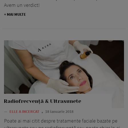
Avem un verdict!
+ MAI MULTE
Radiofrecvență & Ultrasunete
—
ELLE A INCERCAT
18 ianuarie 2018
Poate ai mai citit despre tratamente faciale bazate pe
ultrasunete sau pe radiofrecvență sau poate chiar le-ai