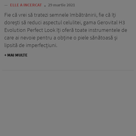
—
ELLE A INCERCAT
29 martie 2021
Fie că vrei să tratezi semnele îmbătrânirii, fie că îți
dorești să reduci aspectul celulitei, gama Gerovital H3
Evolution Perfect Look îți oferă toate instrumentele de
care ai nevoie pentru a obține o piele sănătoasă și
lipsită de imperfecțiuni.
+ MAI MULTE