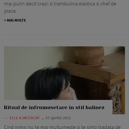
mai putin decit crezi: o trambulina elastica si chef de
joaca.
+ MAI MULTE
Ritual de infrumusetare in stil balinez
—
ELLE A INCERCAT
07 aprilie 2011
Cind nimic nu te mai multumeste si te simti tradata de