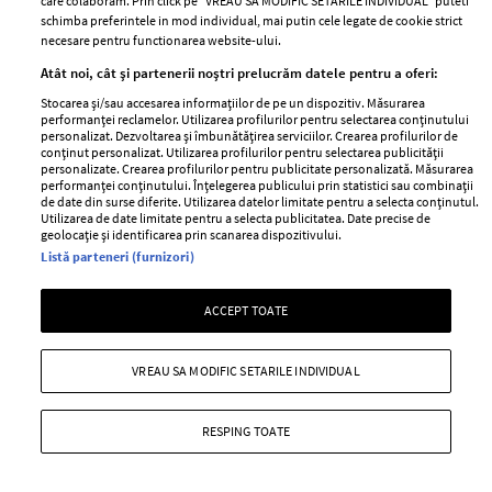
care colaboram. Prin click pe “VREAU SA MODIFIC SETARILE INDIVIDUAL” puteti
schimba preferintele in mod individual, mai putin cele legate de cookie strict
necesare pentru functionarea website-ului.
Atât noi, cât și partenerii noștri prelucrăm datele pentru a oferi:
Curs de tango argentinian
Stocarea și/sau accesarea informațiilor de pe un dispozitiv. Măsurarea
performanței reclamelor. Utilizarea profilurilor pentru selectarea conținutului
personalizat. Dezvoltarea și îmbunătățirea serviciilor. Crearea profilurilor de
—
ELLE A INCERCAT
13 ianuarie 2011
conținut personalizat. Utilizarea profilurilor pentru selectarea publicității
personalizate. Crearea profilurilor pentru publicitate personalizată. Măsurarea
Daca nu esti tocmai incintata de ideea de a asuda la o
performanței conținutului. Înțelegerea publicului prin statistici sau combinații
sala de fitness, atunci dezlantuieste-o pe Shakira din
de date din surse diferite. Utilizarea datelor limitate pentru a selecta conținutul.
Utilizarea de date limitate pentru a selecta publicitatea. Date precise de
tine si danseaza! Cristina Sima a incercat un curs de
geolocație și identificarea prin scanarea dispozitivului.
tango argentinian...
Listă parteneri (furnizori)
+ MAI MULTE
ACCEPT TOATE
VREAU SA MODIFIC SETARILE INDIVIDUAL
RESPING TOATE