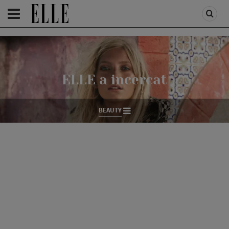
HOMEPAGE
/
BEAUTY
/
ELLE A INCERCAT
ELLE a incercat
BEAUTY