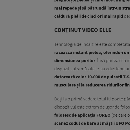
mai repede și să pătrundă într-un str
căldură pielii de cinci ori mai rapid
dec
CONȚINUT VIDEO ELLE
Tehnologia de încălzire este completat
răcească instant pielea, oferindu-i un
dimensiunea porilor
. Însă partea cea 
dispozitivul și măștile le-au adus tenul
datorează celor 10.000 de pulsații T-S
musculare și la reducerea ridurilor fin
Deși la o primă vedere totul îți poate păr
dispozitivul este extrem de ușor de folosit
folosesc de aplicația FOREO
(pe care o
scanez codul de bare al măștii UFO Po