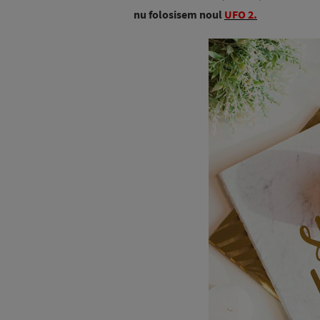
nu folosisem noul
UFO 2.