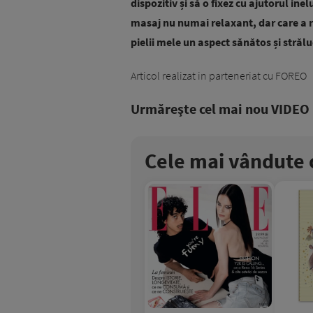
dispozitiv și să o fixez cu ajutorul inel
masaj nu numai relaxant, dar care a r
pielii mele un aspect sănătos și strălu
Articol realizat in parteneriat cu FOREO
Urmăreşte cel mai nou VIDEO i
Cele mai vândute c