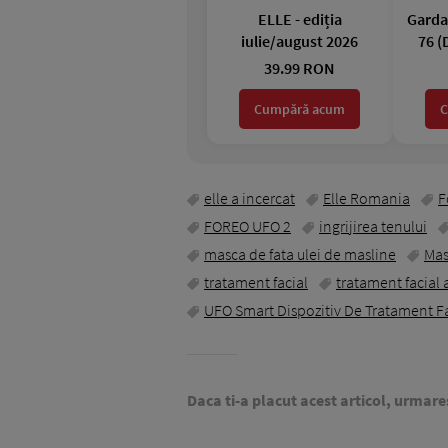
ELLE - ediția
Garda 
iulie/august 2026
76 (
39.99 RON
Cumpără acum
C
elle a incercat
Elle Romania
F
FOREO UFO 2
ingrijirea tenului
masca de fata ulei de masline
Mas
tratament facial
tratament facial 
UFO Smart Dispozitiv De Tratament Fa
Daca ti-a placut acest articol, urmare