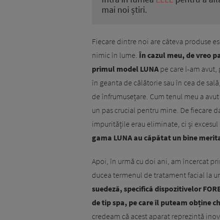
mai noi știri.
Fiecare dintre noi are câteva produse es
nimic în lume.
În cazul meu, de vreo pa
primul model LUNA
pe care l-am avut,
în geanta de călătorie sau în cea de sală
de înfrumusețare. Cum tenul meu a avut 
un pas crucial pentru mine. De fiecare da
impuritățile erau eliminate, ci și exces
gama LUNA au căpătat un bine meritat 
Apoi, în urmă cu doi ani, am încercat pri
ducea termenul de tratament facial la un 
suedeză, specifică dispozitivelor FOR
de tip spa, pe care îl puteam obține c
credeam că acest aparat reprezintă inova