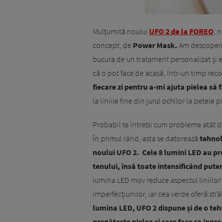
Mulțumită noului
UFO 2 de la FOREO
, 
concept, de
Power Mask.
Am descoperit
bucura de un tratament personalizat și ef
că o pot face de acasă, într-un timp rec
fiecare zi pentru a-mi ajuta pielea să 
la liniile fine din jurul ochilor la petele
Probabil te întrebi cum probleme atât de d
În primul rând, asta se datorează
tehnol
noului UFO 2.
Cele 8 lumini LED au pr
tenului, însă toate intensificând pute
lumina LED mov reduce aspectul liniilor f
imperfecțiunilor, iar cea verde oferă stră
lumina LED, UFO 2 dispune și de o teh
pregătește pielea și care face ca ingr