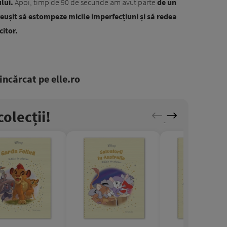
ului.
Apoi, timp de 90 de secunde am avut parte
de un
eușit să estompeze micile imperfecțiuni și să redea
citor.
ncărcat pe elle.ro
olecții!