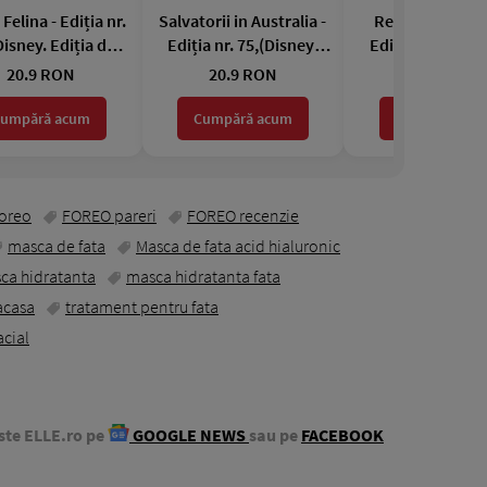
Felina - Ediția nr.
Salvatorii in Australia -
Regatul de Ghe
Disney. Ediția de
Ediția nr. 75,(Disney.
Ediția nr. 74,(Di
platină)
Ediția de platină)
Ediția de plati
20.9 RON
20.9 RON
20.9 RON
umpără acum
Cumpără acum
Cumpără acu
oreo
FOREO pareri
FOREO recenzie
masca de fata
Masca de fata acid hialuronic
ca hidratanta
masca hidratanta fata
acasa
tratament pentru fata
cial
ste ELLE.ro pe
GOOGLE NEWS
sau pe
FACEBOOK