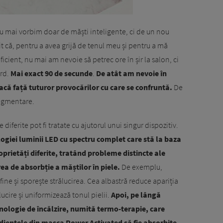
nu mai vorbim doar de măști inteligente, ci de un nou
 că, pentru a avea grijă de tenul meu și pentru a mă
icient, nu mai am nevoie să petrec ore în șir la salon, ci
ord.
Mai exact 90 de secunde
.
De atât am nevoie în
facă față tuturor provocărilor cu care se confruntă.
De
 pigmentare.
iferite pot fi tratate cu ajutorul unui singur dispozitiv.
ogiei luminii LED cu spectru complet care stă la baza
oprietăți diferite, tratând probleme distincte ale
rea de absorbție a măștilor în piele.
De exemplu,
ine și sporește strălucirea. Cea albastră reduce apariția
lucire și uniformizează tonul pielii.
Apoi, pe lângă
nologie de încălzire, numită termo-terapie, care
edientele din masca Power Activated să fie absorbite