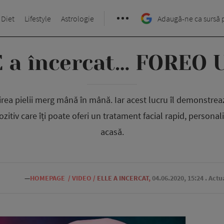
 Diet
Lifestyle
Astrologie
Adaugă-ne ca sursă 
 a încercat… FOREO 
jirea pielii merg mână în mână. Iar acest lucru îl demonstre
zitiv care îți poate oferi un tratament facial rapid, personaliza
acasă.
—
HOMEPAGE
/
VIDEO
/
ELLE A INCERCAT
,
04.06.2020, 15:24
. Actu