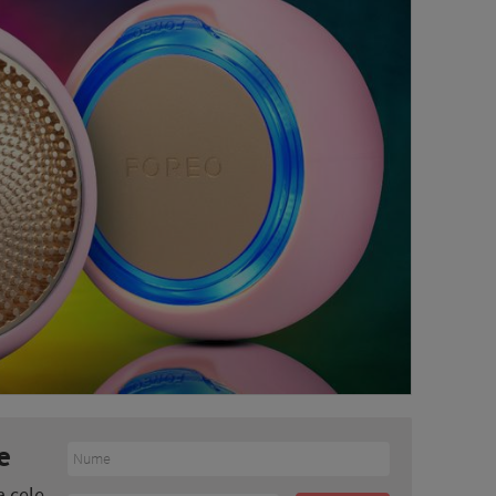
e
a cele