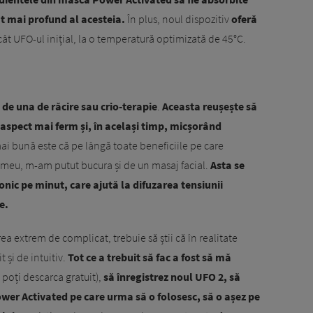
at mai profund al acesteia.
În plus, noul dispozitiv
oferă
ât UFO-ul inițial, la o temperatură optimizată de 45°C.
ă
de una de răcire sau crio-terapie
.
Aceasta reușește să
 aspect mai ferm și, în același timp, micșorând
mai bună este că pe lângă toate beneficiile pe care
ui meu, m-am putut bucura și de un masaj facial.
Asta se
onic pe minut, care ajută la difuzarea tensiunii
e.
ea extrem de complicat, trebuie să știi că în realitate
 și de intuitiv.
Tot ce a trebuit să fac a fost să mă
 poți descarca gratuit),
să înregistrez noul UFO 2, să
wer Activated pe care urma să o folosesc, să o așez pe