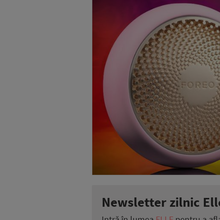
Newsletter zilnic Ell
Intră în lumea
ELLE
pentru a afl