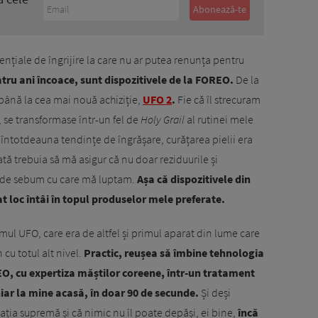
ențiale de îngrijire la care nu ar putea renunța pentru
tru ani încoace, sunt dispozitivele de la FOREO.
De la
 până la cea mai nouă achiziție,
UFO 2
.
Fie că îl strecuram
, se transformase într-un fel de
Holy Grail
al rutinei mele
întotdeauna tendințe de îngrășare, curățarea pielii era
tă trebuia să mă asigur că nu doar reziduurile și
ul de sebum cu care mă luptam.
Așa că dispozitivele din
loc întâi în topul produselor mele preferate.
mul UFO, care era de altfel și primul aparat din lume care
cu totul alt nivel.
Practic, reușea să îmbine tehnologia
EO, cu expertiza măștilor coreene, într-un tratament
hiar la mine acasă, în doar 90 de secunde.
Și deși
ția supremă și că nimic nu îl poate depăși, ei bine,
încă