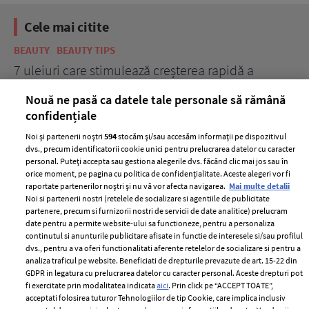
Cele mai citite
BEAUTY
BEAUTY TIPS
BE
țe
7 uleiuri care stimulează creșterea rapidă a
Ce
părului
de
Nouă ne pasă ca datele tale personale să rămână
confidențiale
Noi și partenerii noștri
594
stocăm și/sau accesăm informații pe dispozitivul
dvs., precum identificatorii cookie unici pentru prelucrarea datelor cu caracter
personal. Puteți accepta sau gestiona alegerile dvs. făcând clic mai jos sau în
orice moment, pe pagina cu politica de confidențialitate. Aceste alegeri vor fi
raportate partenerilor noștri și nu vă vor afecta navigarea.
Mai multe detalii
Noi si partenerii nostri (retelele de socializare si agentiile de publicitate
partenere, precum si furnizorii nostri de servicii de date analitice) prelucram
ELLE Style Awards
Termeni si conditii
date pentru a permite website-ului sa functioneze, pentru a personaliza
2024
continutul si anunturile publicitare afisate in functie de interesele si/sau profilul
Politica de
dvs., pentru a va oferi functionalitati aferente retelelor de socializare si pentru a
Despre ELLE
confidențialitate
analiza traficul pe website. Beneficiati de drepturile prevazute de art. 15-22 din
Romania
GDPR in legatura cu prelucrarea datelor cu caracter personal. Aceste drepturi pot
Politica de cookies
fi exercitate prin modalitatea indicata
aici
. Prin click pe “ACCEPT TOATE”,
Contact
Publicitate
acceptati folosirea tuturor Tehnologiilor de tip Cookie, care implica inclusiv