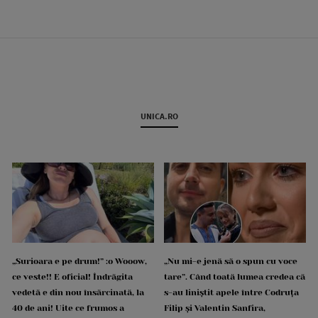
UNICA.RO
„Surioara e pe drum!” :o Wooow,
„Nu mi-e jenă să o spun cu voce
ce veste!! E oficial! Îndrăgita
tare”. Când toată lumea credea că
vedetă e din nou însărcinată, la
s-au liniștit apele între Codruța
40 de ani! Uite ce frumos a
Filip și Valentin Sanfira,