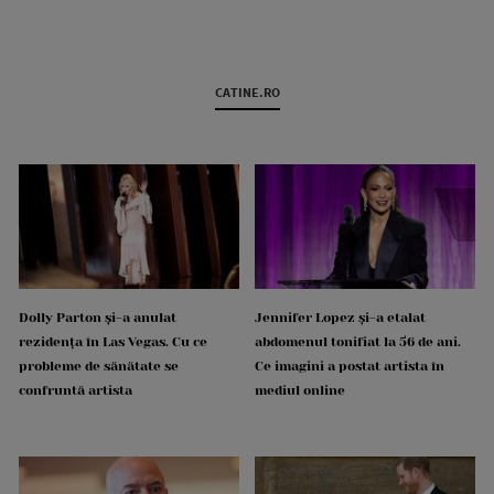
CATINE.RO
Dolly Parton și-a anulat
Jennifer Lopez și-a etalat
rezidența în Las Vegas. Cu ce
abdomenul tonifiat la 56 de ani.
probleme de sănătate se
Ce imagini a postat artista în
confruntă artista
mediul online