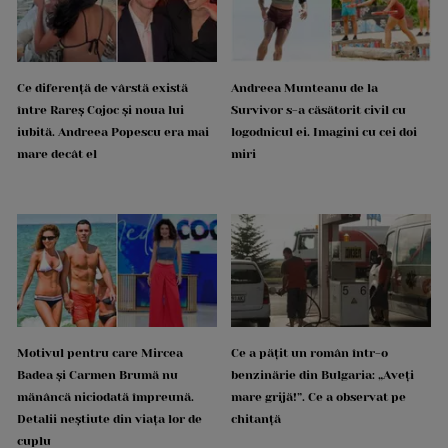
Ce diferență de vârstă există
Andreea Munteanu de la
între Rareș Cojoc și noua lui
Survivor s-a căsătorit civil cu
iubită. Andreea Popescu era mai
logodnicul ei. Imagini cu cei doi
mare decât el
miri
Motivul pentru care Mircea
Ce a pățit un român într-o
Badea și Carmen Brumă nu
benzinărie din Bulgaria: „Aveți
mănâncă niciodată împreună.
mare grijă!”. Ce a observat pe
Detalii neștiute din viața lor de
chitanță
cuplu