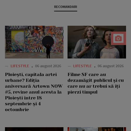
RECOMANDARI
—
LIFESTYLE
06 august 2026
—
LIFESTYLE
06 august 2026
Ploiești, capitala artei
Filme SF care au
urbane? Ediția
dezamăgit publicul și cu
aniversară Artown NOW
care nu ar trebui să îți
#5, revine anul acesta la
pierzi timpul
Ploiești între 18
septembrie și 4
octombrie