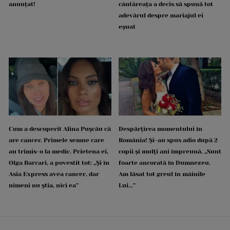
anunțat!
cântăreața a decis să spună tot
adevărul despre mariajul ei
eșuat
Cum a descoperit Alina Pușcău că
Despărțirea momentului în
are cancer. Primele semne care
România! Și-au spus adio după 2
au trimis-o la medic. Prietena ei,
copii și mulți ani împreună. „Sunt
Olga Barcari, a povestit tot: „Și în
foarte ancorată în Dumnezeu.
Asia Express avea cancer, dar
Am lăsat tot greul în mâinile
nimeni nu știa, nici ea”
Lui...”