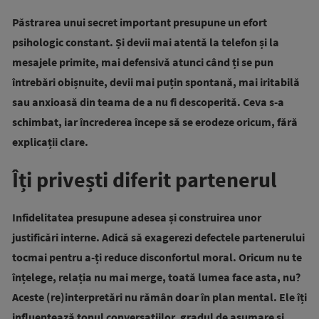
Păstrarea unui secret important presupune un efort
psihologic constant. Și devii mai atentă la telefon și la
mesajele primite, mai defensivă atunci când ți se pun
întrebări obișnuite, devii mai puțin spontană, mai iritabilă
sau anxioasă din teama de a nu fi descoperită. Ceva s-a
schimbat, iar încrederea începe să se erodeze oricum, fără
explicații clare.
Îți privești diferit partenerul
Infidelitatea presupune adesea și construirea unor
justificări interne. Adică să exagerezi defectele partenerului
tocmai pentru a-ți reduce disconfortul moral. Oricum nu te
înțelege, relația nu mai merge, toată lumea face asta, nu?
Aceste (re)interpretări nu rămân doar în plan mental. Ele îți
influențează tonul conversațiilor, gradul de asumare și