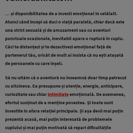
… și disponibilitatea de a investi emoțional în celălalt.
Atunci când începi să duci o viață paralelă, chiar dacă este
una strict sexuală și de amuzament sau cu aventuri
punctuale ocazionale, inevitabil apare o ruptură în cuplu.
Căci te distanțezi și te dezactivezi emoțional față de
partenerul tău, oricât de mult ai insista că nu ești atașată
de persoanele cu care înșeli.
Să nu uităm că o aventură nu înseamnă doar timp petrecut
cu altcineva. Ea presupune și atenție, energie, anticipare,
curiozitate sau chiar
intimitate
emoțională. De asemenea,
efortul susținut de a menține povestea. Și toate sunt
investite în afara relației principale. Și așa devii mai puțin
prezentă acasă, mai puțin interesată de problemele
cuplului și mai puțin motivată să repari dificultățile