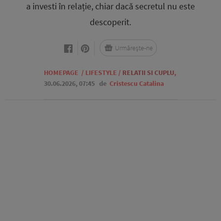
a investi în relație, chiar dacă secretul nu este
descoperit.
Urmărește-ne
HOMEPAGE
/
LIFESTYLE
/
RELATII SI CUPLU
,
30.06.2026, 07:45
de
Cristescu Catalina