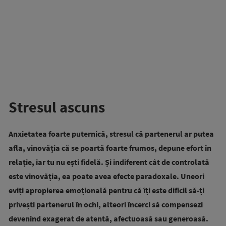
Stresul ascuns
Anxietatea foarte puternică, stresul că partenerul ar putea
afla, vinovăția că se poartă foarte frumos, depune efort în
relație, iar tu nu ești fidelă. Și indiferent cât de controlată
este vinovăția, ea poate avea efecte paradoxale. Uneori
eviți apropierea emoțională pentru că îți este dificil să-ți
privești partenerul în ochi, alteori încerci să compensezi
devenind exagerat de atentă, afectuoasă sau generoasă.