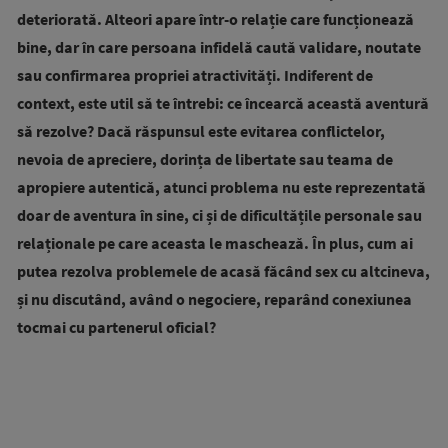
deteriorată. Alteori apare într-o relație care funcționează
bine, dar în care persoana infidelă caută validare, noutate
sau confirmarea propriei atractivități. Indiferent de
context, este util să te întrebi: ce încearcă această aventură
să rezolve? Dacă răspunsul este evitarea conflictelor,
nevoia de apreciere, dorința de libertate sau teama de
apropiere autentică, atunci problema nu este reprezentată
doar de aventura în sine, ci și de dificultățile personale sau
relaționale pe care aceasta le maschează. În plus, cum ai
putea rezolva problemele de acasă făcând sex cu altcineva,
și nu discutând, având o negociere, reparând conexiunea
tocmai cu partenerul oficial?