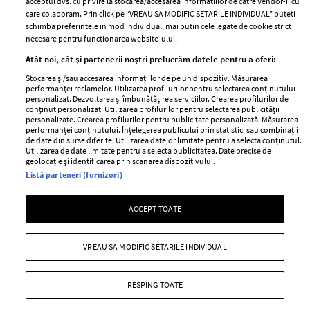
acceptul dvs. cu privire la stocarea/accesarea informatiilor de catre Vendor-ii cu
Abonamente
care colaboram. Prin click pe “VREAU SA MODIFIC SETARILE INDIVIDUAL” puteti
schimba preferintele in mod individual, mai putin cele legate de cookie strict
necesare pentru functionarea website-ului.
Stiri
Libertatea pentru
Atât noi, cât și partenerii noștri prelucrăm datele pentru a oferi:
femei
GSP
Stocarea și/sau accesarea informațiilor de pe un dispozitiv. Măsurarea
Viva
performanței reclamelor. Utilizarea profilurilor pentru selectarea conținutului
Unica
personalizat. Dezvoltarea și îmbunătățirea serviciilor. Crearea profilurilor de
Avantaje
conținut personalizat. Utilizarea profilurilor pentru selectarea publicității
Baby
personalizate. Crearea profilurilor pentru publicitate personalizată. Măsurarea
Retete practice
performanței conținutului. Înțelegerea publicului prin statistici sau combinații
Retete
de date din surse diferite. Utilizarea datelor limitate pentru a selecta conținutul.
Utilizarea de date limitate pentru a selecta publicitatea. Date precise de
geolocație și identificarea prin scanarea dispozitivului.
Pariază responsabil! Decizia ONJN nr. 821/25.09.2025.
Listă parteneri (furnizori)
Jocurile de noroc sunt interzise minorilor.
ACCEPT TOATE
Copyright © 2026 Ringier Romania SRL
VREAU SA MODIFIC SETARILE INDIVIDUAL
RESPING TOATE