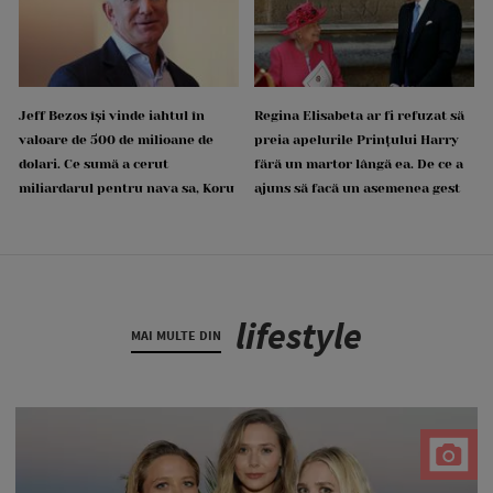
Jeff Bezos își vinde iahtul în
Regina Elisabeta ar fi refuzat să
valoare de 500 de milioane de
preia apelurile Prințului Harry
dolari. Ce sumă a cerut
fără un martor lângă ea. De ce a
miliardarul pentru nava sa, Koru
ajuns să facă un asemenea gest
lifestyle
MAI MULTE DIN