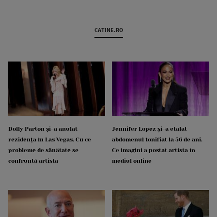
CATINE.RO
Dolly Parton și-a anulat
Jennifer Lopez și-a etalat
rezidența în Las Vegas. Cu ce
abdomenul tonifiat la 56 de ani.
probleme de sănătate se
Ce imagini a postat artista în
confruntă artista
mediul online