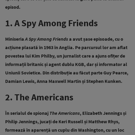
episod.
1. A Spy Among Friends
Miniseria
A Spy Among Friends
a avut șase episoade, cu o
acțiune plasată în 1963 în Anglia. Pe parcursul lor am aflat
povestea lui Kim Philby, un jurnalist care a ajuns ofițer de
informații britanic și agent dublu KGB, dar și informator al
Uniunii Sovietice. Din distribuție au făcut parte Guy Pearce,
Damian Lewis, Anna Maxwell Martin și Stephen Kunken.
2. The Americans
În serialul de spionaj
The Americans
,
Elizabeth Jennings
și
Philip Jennings, jucați de Keri Russell și Matthew Rhys,
formează în aparență un cuplu din Washington, cu un loc