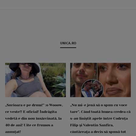
UNICA.RO
„Surioara e pe drum!” :o Wooow,
„Nu mi-e jenă să o spun cu voce
ce veste!! E oficial! Îndrăgita
tare”. Când toată lumea credea că
vedetă e din nou însărcinată, la
s-au liniștit apele între Codruța
40 de ani! Uite ce frumos a
Filip și Valentin Sanfira,
anunțat!
cântăreața a decis să spună tot