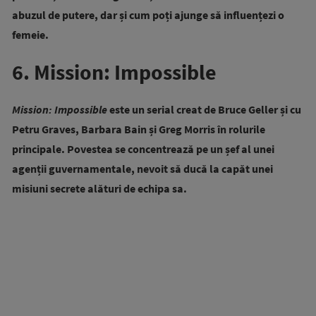
abuzul de putere, dar și cum poți ajunge să influențezi o
femeie.
6. Mission: Impossible
Mission: Impossible
este un serial creat de Bruce Geller și cu
Petru Graves
,
Barbara Bain
și Greg Morris în rolurile
principale. Povestea se concentrează pe un șef al unei
agenții guvernamentale, nevoit să ducă la capăt unei
misiuni secrete alături de echipa sa.