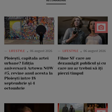
RECOMANDARI
—
LIFESTYLE
06 august 2026
—
LIFESTYLE
06 august 2026
Ploiești, capitala artei
Filme SF care au
urbane? Ediția
dezamăgit publicul și cu
aniversară Artown NOW
care nu ar trebui să îți
#5, revine anul acesta la
pierzi timpul
Ploiești între 18
septembrie și 4
octombrie