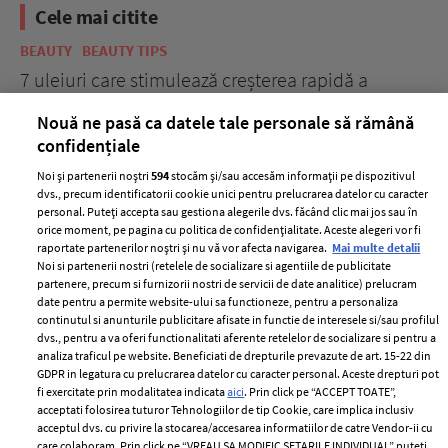
Cele mai citite
BEAUTY
BEAUTY TIPS
BE
țe
7 uleiuri care stimulează creșterea rapidă a
Ce
părului
de
Nouă ne pasă ca datele tale personale să rămână
confidențiale
Noi și partenerii noștri
594
stocăm și/sau accesăm informații pe dispozitivul
dvs., precum identificatorii cookie unici pentru prelucrarea datelor cu caracter
personal. Puteți accepta sau gestiona alegerile dvs. făcând clic mai jos sau în
orice moment, pe pagina cu politica de confidențialitate. Aceste alegeri vor fi
raportate partenerilor noștri și nu vă vor afecta navigarea.
Mai multe detalii
Noi si partenerii nostri (retelele de socializare si agentiile de publicitate
partenere, precum si furnizorii nostri de servicii de date analitice) prelucram
ELLE Style Awards
Termeni si conditii
date pentru a permite website-ului sa functioneze, pentru a personaliza
2024
continutul si anunturile publicitare afisate in functie de interesele si/sau profilul
Politica de
dvs., pentru a va oferi functionalitati aferente retelelor de socializare si pentru a
Despre ELLE
confidențialitate
analiza traficul pe website. Beneficiati de drepturile prevazute de art. 15-22 din
Romania
GDPR in legatura cu prelucrarea datelor cu caracter personal. Aceste drepturi pot
Politica de cookies
fi exercitate prin modalitatea indicata
aici
. Prin click pe “ACCEPT TOATE”,
Contact
Publicitate
acceptati folosirea tuturor Tehnologiilor de tip Cookie, care implica inclusiv
acceptul dvs. cu privire la stocarea/accesarea informatiilor de catre Vendor-ii cu
Abonamente
care colaboram. Prin click pe “VREAU SA MODIFIC SETARILE INDIVIDUAL” puteti