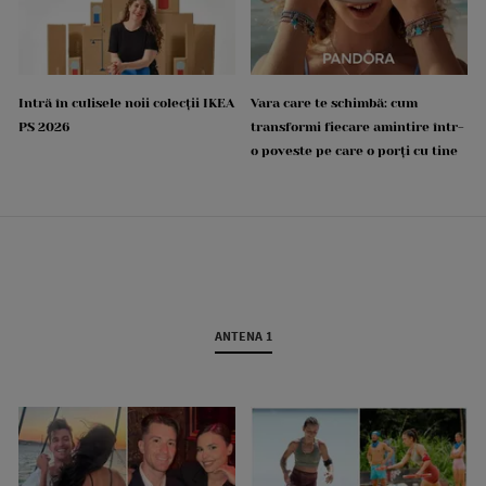
Intră în culisele noii colecții IKEA
Vara care te schimbă: cum
PS 2026
transformi fiecare amintire într-
o poveste pe care o porți cu tine
ANTENA 1