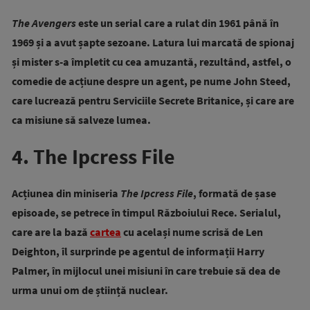
The Avengers
este un serial care a rulat din 1961 până în
1969 și a avut șapte sezoane. Latura lui marcată de spionaj
și mister s-a împletit cu cea amuzantă, rezultând, astfel, o
comedie de acțiune despre un agent, pe nume John Steed,
care lucrează pentru Serviciile Secrete Britanice, și care are
ca misiune să salveze lumea.
4. The Ipcress File
Acțiunea din miniseria
The Ipcress File
, formată de șase
episoade, se petrece în timpul Războiului Rece. Serialul,
care are la bază
cartea
cu același nume scrisă de Len
Deighton, îl surprinde pe agentul de informații Harry
Palmer, în mijlocul unei misiuni în care trebuie să dea de
urma unui om de știință nuclear.