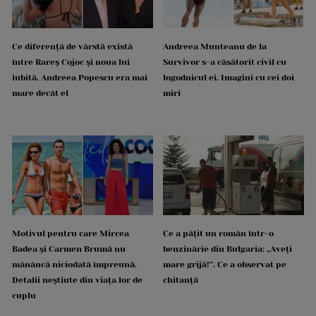
Ce diferență de vârstă există
Andreea Munteanu de la
între Rareș Cojoc și noua lui
Survivor s-a căsătorit civil cu
iubită. Andreea Popescu era mai
logodnicul ei. Imagini cu cei doi
mare decât el
miri
Motivul pentru care Mircea
Ce a pățit un român într-o
Badea și Carmen Brumă nu
benzinărie din Bulgaria: „Aveți
mănâncă niciodată împreună.
mare grijă!”. Ce a observat pe
Detalii neștiute din viața lor de
chitanță
cuplu