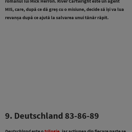
romanul lui Mick Herron. River Cartwright este un agent
MI5, care, după ce dă greș cu o misiune, decide să își va lua
revanșa după ce ajută la salvarea unui tânăr răpit.
9. Deutschland 83-86-89
Deutschland
este o
trilogie
, iar acțiunea din fiecare parte se