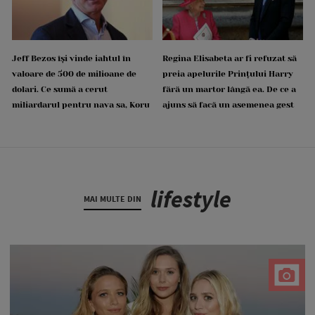
Jeff Bezos își vinde iahtul în
Regina Elisabeta ar fi refuzat să
valoare de 500 de milioane de
preia apelurile Prințului Harry
dolari. Ce sumă a cerut
fără un martor lângă ea. De ce a
miliardarul pentru nava sa, Koru
ajuns să facă un asemenea gest
lifestyle
MAI MULTE DIN