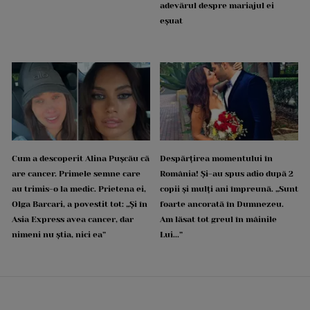
adevărul despre mariajul ei
eșuat
Cum a descoperit Alina Pușcău că
Despărțirea momentului în
are cancer. Primele semne care
România! Și-au spus adio după 2
au trimis-o la medic. Prietena ei,
copii și mulți ani împreună. „Sunt
Olga Barcari, a povestit tot: „Și în
foarte ancorată în Dumnezeu.
Asia Express avea cancer, dar
Am lăsat tot greul în mâinile
nimeni nu știa, nici ea”
Lui...”