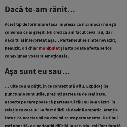
Dacă te-am rănit…
Acest tip de formulare lasă impresia că nici măcar nu ești
convinsă că ai greșit. Nu cred că am făcut ceva rău, dar
dacă tu ai interpretat așa… Partenerul se simte nevăzut,
neauzit, ori chiar
manipulat
și asta poate afecta serios
conexiunea voastră emoțională.
Așa sunt eu sau…
… uite ce am pățit, în ce context mă aflu. Explicațiile
punctuale sunt utile, prezinți partea ta de realitate,
aspecte pe care poate că partenerul tău nu le-a văzut, în
relație cu care lui i-a fost dificil să devină empatic. Atenție
totuși ca acestea să nu devină scuze permanente. De tipul
ești obosită, e o perioadă dificilă la serviciu, ești îngrijorată