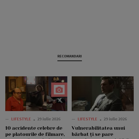
RECOMANDARI
—
LIFESTYLE
29 iulie 2026
—
LIFESTYLE
29 iulie 2026
10 accidente celebre de
Vulnerabilitatea unui
pe platourile de filmare,
bărbat ți se pare