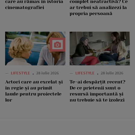
care au rămas în istoria
complet neatractivă? Ce
cinematografiei
ar trebui să analizezi la
propria persoană
—
LIFESTYLE
28 iulie 2026
—
LIFESTYLE
28 iulie 2026
Actori care au excelat și
Te-ai despărțit recent?
în regie și au primit
De ce prietenii sunt o
laude pentru proiectele
resursă importantă și
lor
nu trebuie să te izolezi