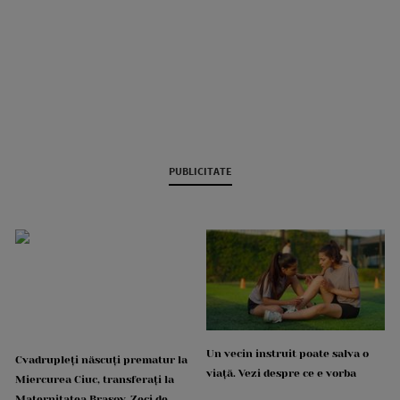
PUBLICITATE
Un vecin instruit poate salva o
Cvadrupleți născuți prematur la
viață. Vezi despre ce e vorba
Miercurea Ciuc, transferați la
Maternitatea Brașov. Zeci de