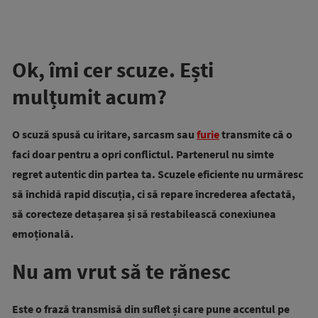
Ok, îmi cer scuze. Ești
mulțumit acum?
O scuză spusă cu iritare, sarcasm sau
furie
transmite că o
faci doar pentru a opri conflictul. Partenerul nu simte
regret autentic din partea ta. Scuzele eficiente nu urmăresc
să închidă rapid discuția, ci să repare încrederea afectată,
să corecteze detașarea și să restabilească conexiunea
emoțională.
Nu am vrut să te rănesc
Este o frază transmisă din suflet și care pune accentul pe