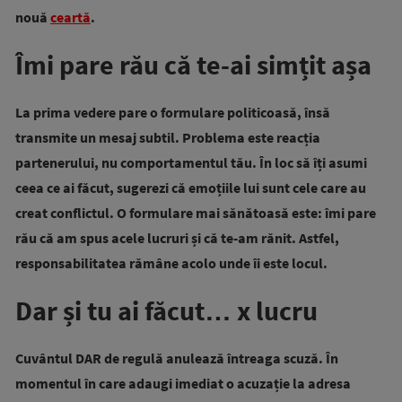
nouă
ceartă
.
Îmi pare rău că te-ai simțit așa
La prima vedere pare o formulare politicoasă, însă
transmite un mesaj subtil. Problema este reacția
partenerului, nu comportamentul tău. În loc să îți asumi
ceea ce ai făcut, sugerezi că emoțiile lui sunt cele care au
creat conflictul. O formulare mai sănătoasă este: îmi pare
rău că am spus acele lucruri și că te-am rănit. Astfel,
responsabilitatea rămâne acolo unde îi este locul.
Dar și tu ai făcut… x lucru
Cuvântul DAR de regulă anulează întreaga scuză. În
momentul în care adaugi imediat o acuzație la adresa