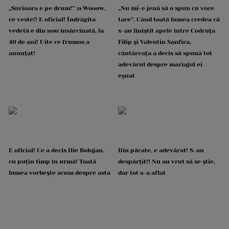
„Surioara e pe drum!” :o Wooow,
„Nu mi-e jenă să o spun cu voce
ce veste!! E oficial! Îndrăgita
tare”. Când toată lumea credea că
vedetă e din nou însărcinată, la
s-au liniștit apele între Codruța
40 de ani! Uite ce frumos a
Filip și Valentin Sanfira,
anunțat!
cântăreața a decis să spună tot
adevărul despre mariajul ei
eșuat
E oficial! Ce a decis Ilie Bolojan,
Din păcate, e adevărat! S-au
cu puțin timp în urmă! Toată
despărțit!! Nu au vrut să se știe,
lumea vorbește acum despre asta
dar tot s-a aflat