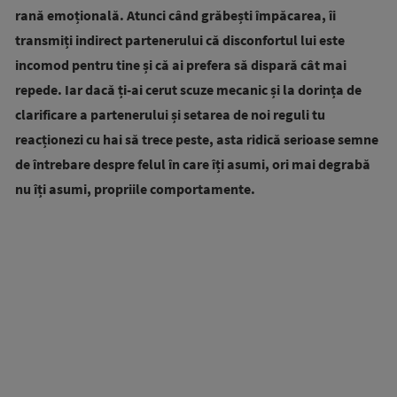
rană emoțională. Atunci când grăbești împăcarea, îi
transmiți indirect partenerului că disconfortul lui este
incomod pentru tine și că ai prefera să dispară cât mai
repede. Iar dacă ți-ai cerut scuze mecanic și la dorința de
clarificare a partenerului și setarea de noi reguli tu
reacționezi cu hai să trece peste, asta ridică serioase semne
de întrebare despre felul în care îți asumi, ori mai degrabă
nu îți asumi, propriile comportamente.