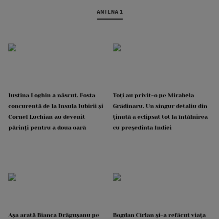
ANTENA 1
Iustina Loghin a născut. Fosta
Toți au privit-o pe Mirabela
concurentă de la Insula Iubirii și
Grădinaru. Un singur detaliu din
Cornel Luchian au devenit
ținută a eclipsat tot la întâlnirea
părinți pentru a doua oară
cu președinta Indiei
Așa arată Bianca Drăgușanu pe
Bogdan Cîrlan și-a refăcut viața