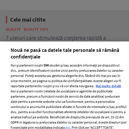
Cele mai citite
BEAUTY
BEAUTY TIPS
BE
țe
7 uleiuri care stimulează creșterea rapidă a
Ce
părului
de
Nouă ne pasă ca datele tale personale să rămână
confidențiale
Noi și partenerii noștri
594
stocăm și/sau accesăm informații pe dispozitivul
dvs., precum identificatorii cookie unici pentru prelucrarea datelor cu caracter
personal. Puteți accepta sau gestiona alegerile dvs. făcând clic mai jos sau în
orice moment, pe pagina cu politica de confidențialitate. Aceste alegeri vor fi
raportate partenerilor noștri și nu vă vor afecta navigarea.
Mai multe detalii
Noi si partenerii nostri (retelele de socializare si agentiile de publicitate
partenere, precum si furnizorii nostri de servicii de date analitice) prelucram
ELLE Style Awards
Termeni si conditii
date pentru a permite website-ului sa functioneze, pentru a personaliza
2024
continutul si anunturile publicitare afisate in functie de interesele si/sau profilul
Politica de
dvs., pentru a va oferi functionalitati aferente retelelor de socializare si pentru a
Despre ELLE
confidențialitate
analiza traficul pe website. Beneficiati de drepturile prevazute de art. 15-22 din
Romania
GDPR in legatura cu prelucrarea datelor cu caracter personal. Aceste drepturi pot
Politica de cookies
fi exercitate prin modalitatea indicata
aici
. Prin click pe “ACCEPT TOATE”,