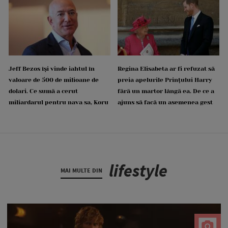
Jeff Bezos își vinde iahtul în
Regina Elisabeta ar fi refuzat să
valoare de 500 de milioane de
preia apelurile Prințului Harry
dolari. Ce sumă a cerut
fără un martor lângă ea. De ce a
miliardarul pentru nava sa, Koru
ajuns să facă un asemenea gest
lifestyle
MAI MULTE DIN