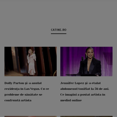
CATINE.RO
Dolly Parton și-a anulat
Jennifer Lopez și-a etalat
rezidența în Las Vegas. Cu ce
abdomenul tonifiat la 56 de ani.
probleme de sănătate se
Ce imagini a postat artista în
confruntă artista
mediul online