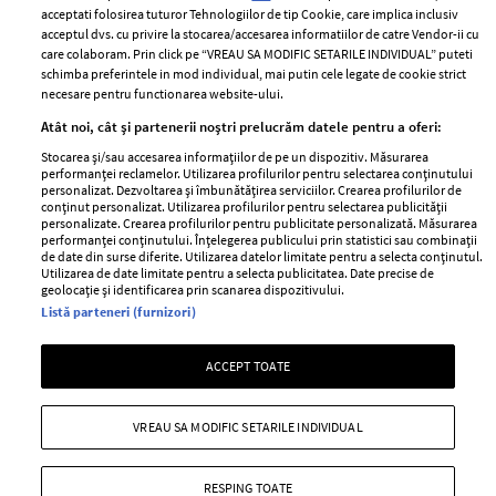
Contact
Publicitate
acceptati folosirea tuturor Tehnologiilor de tip Cookie, care implica inclusiv
acceptul dvs. cu privire la stocarea/accesarea informatiilor de catre Vendor-ii cu
Abonamente
care colaboram. Prin click pe “VREAU SA MODIFIC SETARILE INDIVIDUAL” puteti
schimba preferintele in mod individual, mai putin cele legate de cookie strict
necesare pentru functionarea website-ului.
Stiri
Libertatea pentru
Atât noi, cât și partenerii noștri prelucrăm datele pentru a oferi:
femei
GSP
Stocarea și/sau accesarea informațiilor de pe un dispozitiv. Măsurarea
Viva
performanței reclamelor. Utilizarea profilurilor pentru selectarea conținutului
Unica
personalizat. Dezvoltarea și îmbunătățirea serviciilor. Crearea profilurilor de
Avantaje
conținut personalizat. Utilizarea profilurilor pentru selectarea publicității
Baby
personalizate. Crearea profilurilor pentru publicitate personalizată. Măsurarea
Retete practice
performanței conținutului. Înțelegerea publicului prin statistici sau combinații
Retete
de date din surse diferite. Utilizarea datelor limitate pentru a selecta conținutul.
Utilizarea de date limitate pentru a selecta publicitatea. Date precise de
geolocație și identificarea prin scanarea dispozitivului.
Pariază responsabil! Decizia ONJN nr. 821/25.09.2025.
Listă parteneri (furnizori)
Jocurile de noroc sunt interzise minorilor.
ACCEPT TOATE
Copyright © 2026 Ringier Romania SRL
VREAU SA MODIFIC SETARILE INDIVIDUAL
RESPING TOATE