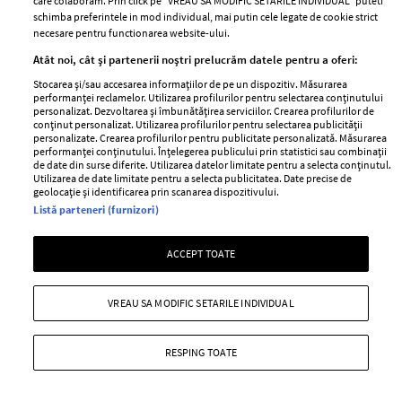
care colaboram. Prin click pe “VREAU SA MODIFIC SETARILE INDIVIDUAL” puteti
schimba preferintele in mod individual, mai putin cele legate de cookie strict
Dana Rogoz a dezvăluit că soțul ei a plecat împreună cu
necesare pentru functionarea website-ului.
cei doi copii ai lor la casa pe care o dețin la Viscri.
Atât noi, cât și partenerii noștri prelucrăm datele pentru a oferi:
+ MAI MULTE
Stocarea și/sau accesarea informațiilor de pe un dispozitiv. Măsurarea
performanței reclamelor. Utilizarea profilurilor pentru selectarea conținutului
personalizat. Dezvoltarea și îmbunătățirea serviciilor. Crearea profilurilor de
conținut personalizat. Utilizarea profilurilor pentru selectarea publicității
personalizate. Crearea profilurilor pentru publicitate personalizată. Măsurarea
performanței conținutului. Înțelegerea publicului prin statistici sau combinații
de date din surse diferite. Utilizarea datelor limitate pentru a selecta conținutul.
Utilizarea de date limitate pentru a selecta publicitatea. Date precise de
geolocație și identificarea prin scanarea dispozitivului.
Listă parteneri (furnizori)
ACCEPT TOATE
VREAU SA MODIFIC SETARILE INDIVIDUAL
Imagini rare de la nunta din 2012 a
RESPING TOATE
Danei Rogoz. Ce mesaj special a
transmis actrița: „Ne simțeam iubiți și