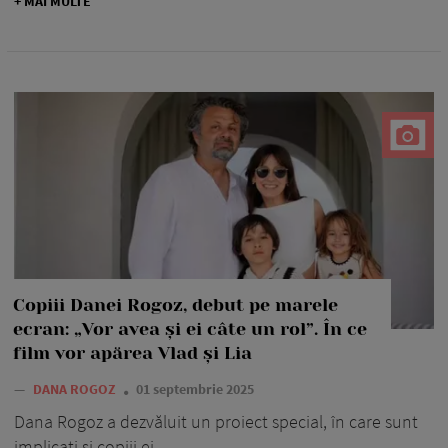
+ MAI MULTE
Copiii Danei Rogoz, debut pe marele
ecran: „Vor avea și ei câte un rol”. În ce
film vor apărea Vlad și Lia
—
DANA ROGOZ
01 septembrie 2025
Dana Rogoz a dezvăluit un proiect special, în care sunt
implicați și copiii ei.