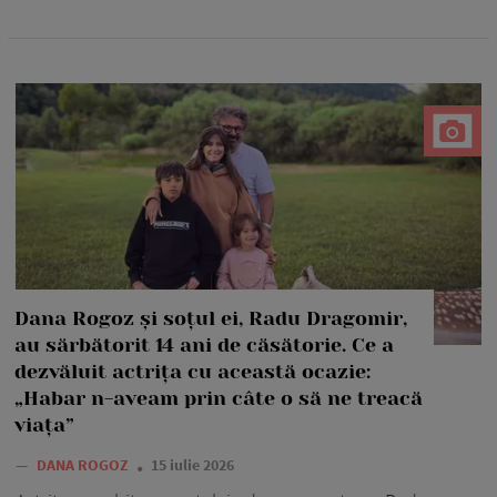
Dana Rogoz și soțul ei, Radu Dragomir,
au sărbătorit 14 ani de căsătorie. Ce a
dezvăluit actrița cu această ocazie:
„Habar n-aveam prin câte o să ne treacă
viața”
—
DANA ROGOZ
15 iulie 2026