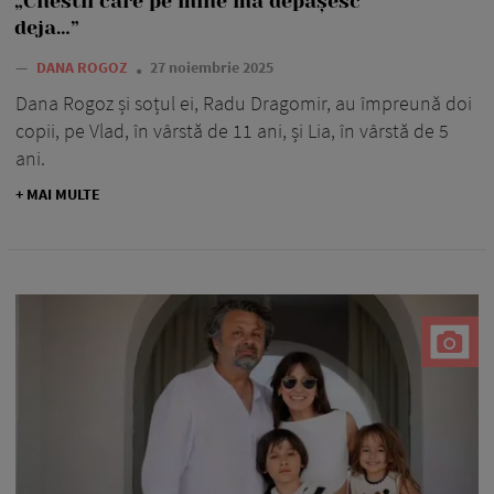
„Chestii care pe mine mă depășesc
deja…”
—
DANA ROGOZ
27 noiembrie 2025
Dana Rogoz și soțul ei, Radu Dragomir, au împreună doi
copii, pe Vlad, în vârstă de 11 ani, și Lia, în vârstă de 5
ani.
+ MAI MULTE