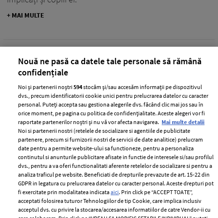
+ MAI MULTE
Nouă ne pasă ca datele tale personale să rămână
confidențiale
Noi și partenerii noștri
594
stocăm și/sau accesăm informații pe dispozitivul
dvs., precum identificatorii cookie unici pentru prelucrarea datelor cu caracter
personal. Puteți accepta sau gestiona alegerile dvs. făcând clic mai jos sau în
orice moment, pe pagina cu politica de confidențialitate. Aceste alegeri vor fi
raportate partenerilor noștri și nu vă vor afecta navigarea.
Mai multe detalii
Noi si partenerii nostri (retelele de socializare si agentiile de publicitate
partenere, precum si furnizorii nostri de servicii de date analitice) prelucram
date pentru a permite website-ului sa functioneze, pentru a personaliza
continutul si anunturile publicitare afisate in functie de interesele si/sau profilul
De ce soțul Danei Rogoz a plecat cu
dvs., pentru a va oferi functionalitati aferente retelelor de socializare si pentru a
copiii la Viscri, fără actriță. Dezvăluirea
analiza traficul pe website. Beneficiati de drepturile prevazute de art. 15-22 din
GDPR in legatura cu prelucrarea datelor cu caracter personal. Aceste drepturi pot
făcută de vedetă: „Am hotărât împreună
fi exercitate prin modalitatea indicata
aici
. Prin click pe “ACCEPT TOATE”,
cu Radu că…”
acceptati folosirea tuturor Tehnologiilor de tip Cookie, care implica inclusiv
acceptul dvs. cu privire la stocarea/accesarea informatiilor de catre Vendor-ii cu
—
DANA ROGOZ
14 august 2025