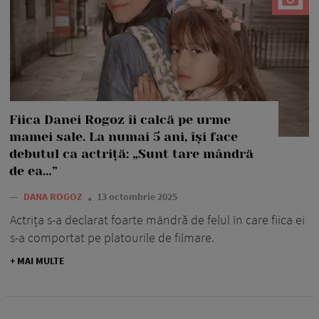
Fiica Danei Rogoz îi calcă pe urme
mamei sale. La numai 5 ani, își face
debutul ca actriță: „Sunt tare mândră
de ea…”
—
DANA ROGOZ
13 octombrie 2025
Actrița s-a declarat foarte mândră de felul în care fiica ei
s-a comportat pe platourile de filmare.
+ MAI MULTE