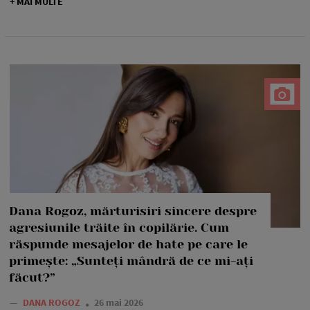
+ MAI MULTE
Dana Rogoz, mărturisiri sincere despre
agresiunile trăite în copilărie. Cum
răspunde mesajelor de hate pe care le
primește: „Sunteți mândră de ce mi-ați
făcut?”
—
DANA ROGOZ
26 mai 2026