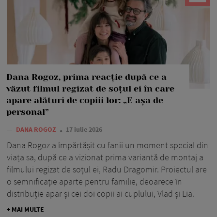
Dana Rogoz, prima reacție după ce a
văzut filmul regizat de soțul ei în care
apare alături de copiii lor: „E așa de
personal”
—
DANA ROGOZ
17 iulie 2026
Dana Rogoz a împărtășit cu fanii un moment special din
viața sa, după ce a vizionat prima variantă de montaj a
filmului regizat de soțul ei, Radu Dragomir. Proiectul are
o semnificație aparte pentru familie, deoarece în
distribuție apar și cei doi copii ai cuplului, Vlad și Lia.
+ MAI MULTE