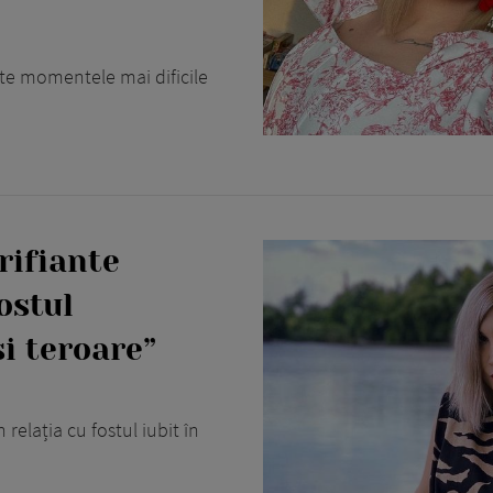
te momentele mai dificile
rifiante
ostul
i teroare”
 relația cu fostul iubit în