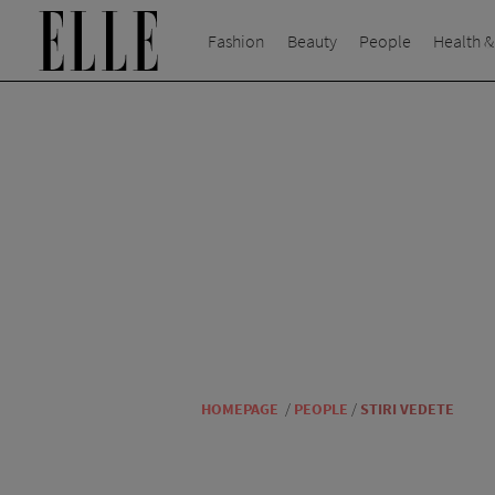
Fashion
Beauty
People
Health &
HOMEPAGE
/
PEOPLE
/
STIRI VEDETE