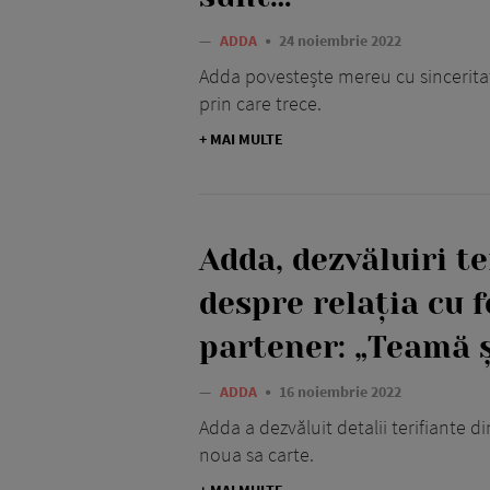
—
ADDA
24 noiembrie 2022
Adda povestește mereu cu sincerita
prin care trece.
+ MAI MULTE
Adda, dezvăluiri te
despre relația cu f
partener: „Teamă ș
—
ADDA
16 noiembrie 2022
Adda a dezvăluit detalii terifiante din
noua sa carte.