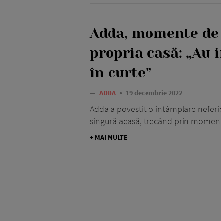
Adda, momente de 
propria casă: „Au i
în curte”
—
ADDA
19 decembrie 2022
Adda a povestit o întâmplare neferici
singură acasă, trecând prin momen
+ MAI MULTE