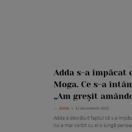
Adda s-a împăcat 
Moga. Ce s-a întâm
„Am greșit amândo
—
ADDA
12 decembrie 2022
Adda a dezvăluit faptul că s-a împă
nu a mai vorbit cu el o lungă perioa