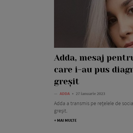
Adda, mesaj pentr
care i-au pus diag
greșit
—
ADDA
27 ianuarie 2023
Adda a transmis pe rețelele de socia
greșit.
+ MAI MULTE