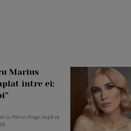
cu Marius
plat între ei:
i”
cat cu Marius Moga, după ce
dă.