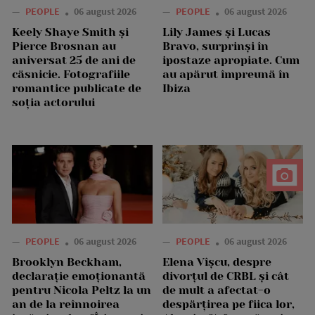
—
PEOPLE
06 august 2026
—
PEOPLE
06 august 2026
Keely Shaye Smith și
Lily James și Lucas
Pierce Brosnan au
Bravo, surprinși în
aniversat 25 de ani de
ipostaze apropiate. Cum
căsnicie. Fotografiile
au apărut împreună în
romantice publicate de
Ibiza
soția actorului
—
PEOPLE
06 august 2026
—
PEOPLE
06 august 2026
Brooklyn Beckham,
Elena Vîșcu, despre
declarație emoționantă
divorțul de CRBL și cât
pentru Nicola Peltz la un
de mult a afectat-o
an de la reînnoirea
despărțirea pe fiica lor,