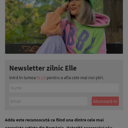
Newsletter zilnic Elle
Intră în lumea
ELLE
pentru a afla cele mai noi știri.
Adda este recunoscută ca fiind una dintre cele mai
apreciate artiste din România, datorită succesului său