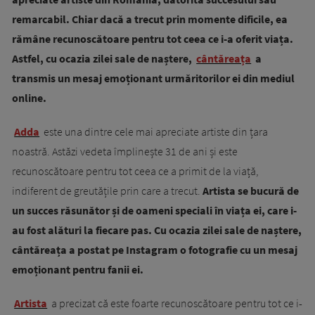
remarcabil. Chiar dacă a trecut prin momente dificile, ea
rămâne recunoscătoare pentru tot ceea ce i-a oferit viața.
Astfel, cu ocazia zilei sale de naștere,
cântăreața
a
transmis un mesaj emoționant urmăritorilor ei din mediul
online.
Adda
este una dintre cele mai apreciate artiste din țara
noastră. Astăzi vedeta împlinește 31 de ani și este
recunoscătoare pentru tot ceea ce a primit de la viață,
indiferent de greutățile prin care a trecut.
Artista se bucură de
un succes răsunător și de oameni speciali în viața ei, care i-
au fost alături la fiecare pas. Cu ocazia zilei sale de naștere,
cântăreața a postat pe Instagram o fotografie cu un mesaj
emoționant pentru fanii ei.
Artista
a precizat că este foarte recunoscătoare pentru tot ce i-