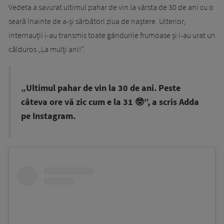
Vedeta a savurat ultimul pahar de vin la vârsta de 30 de ani cu o
seară înainte de a-și sărbători ziua de naștere. Ulterior,
internauții i-au transmis toate gândurile frumoase și i-au urat un
călduros „La mulți ani!”.
„Ultimul pahar de vin la 30 de ani. Peste
câteva ore vă zic cum e la 31 🤓”, a scris Adda
pe Instagram.