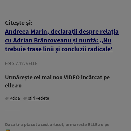
Citește și:
Andreea Marin, declarații despre relația
cu Adrian Brâncoveanu și nuntă: „Nu
trebuie trase linii și concluzii radicale'
Foto: Arhiva ELLE
Urmăreşte cel mai nou VIDEO incărcat pe
elle.ro
Adda
stiri vedete
Daca ti-a placut acest articol, urmareste ELLE.ro pe