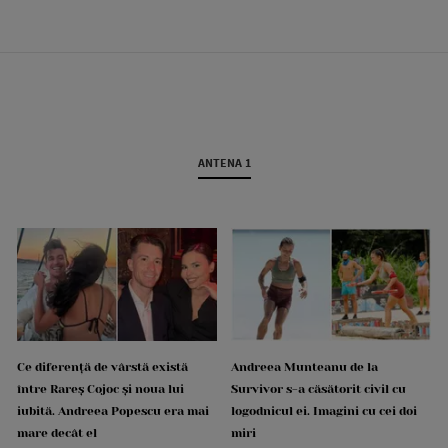
ANTENA 1
Ce diferență de vârstă există
Andreea Munteanu de la
între Rareș Cojoc și noua lui
Survivor s-a căsătorit civil cu
iubită. Andreea Popescu era mai
logodnicul ei. Imagini cu cei doi
mare decât el
miri