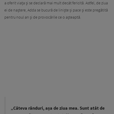
a oferit viața și se declară mai mult decât fericită. Astfel, de ziua
ei de naștere, Adda se bucură de liniște și pace și este pregătită
pentru noul an și de provocările ce o așteaptă.
„Câteva rânduri, așa de ziua mea. Sunt atât de