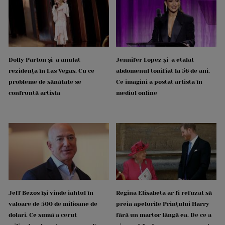
Dolly Parton și-a anulat
Jennifer Lopez și-a etalat
rezidența în Las Vegas. Cu ce
abdomenul tonifiat la 56 de ani.
probleme de sănătate se
Ce imagini a postat artista în
confruntă artista
mediul online
Jeff Bezos își vinde iahtul în
Regina Elisabeta ar fi refuzat să
valoare de 500 de milioane de
preia apelurile Prințului Harry
dolari. Ce sumă a cerut
fără un martor lângă ea. De ce a