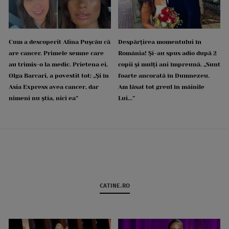
Cum a descoperit Alina Pușcău că
Despărțirea momentului în
are cancer. Primele semne care
România! Și-au spus adio după 2
au trimis-o la medic. Prietena ei,
copii și mulți ani împreună. „Sunt
Olga Barcari, a povestit tot: „Și în
foarte ancorată în Dumnezeu.
Asia Express avea cancer, dar
Am lăsat tot greul în mâinile
nimeni nu știa, nici ea”
Lui...”
CATINE.RO