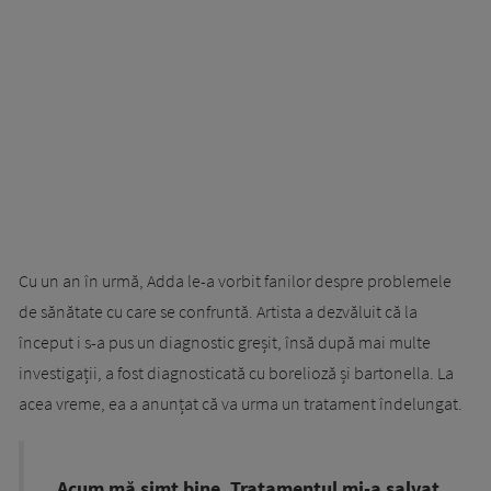
Cu un an în urmă, Adda le-a vorbit fanilor despre problemele
de sănătate cu care se confruntă. Artista a dezvăluit că la
început i s-a pus un diagnostic greșit, însă după mai multe
investigații, a fost diagnosticată cu borelioză și bartonella. La
acea vreme, ea a anunțat că va urma un tratament îndelungat.
„Acum mă simt bine. Tratamentul mi-a salvat