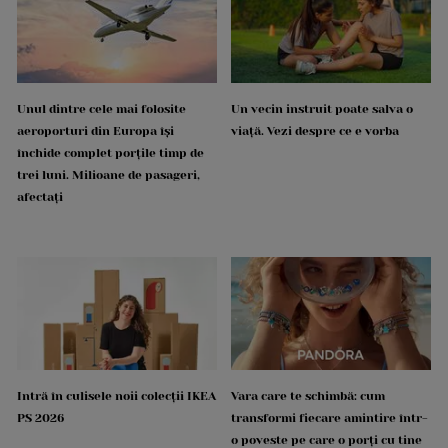
Unul dintre cele mai folosite
Un vecin instruit poate salva o
aeroporturi din Europa își
viață. Vezi despre ce e vorba
închide complet porțile timp de
trei luni. Milioane de pasageri,
afectați
Intră în culisele noii colecții IKEA
Vara care te schimbă: cum
PS 2026
transformi fiecare amintire într-
o poveste pe care o porți cu tine