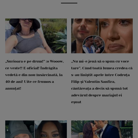
„Surioara e pe drum!” :o Wooow,
„Nu mi-e jenă să o spun cu voce
ce veste!! E oficial! Îndrăgita
tare”. Când toată lumea credea că
vedetă e din nou însărcinată, la
s-au liniștit apele între Codruța
40 de ani! Uite ce frumos a
Filip și Valentin Sanfira,
anunțat!
cântăreața a decis să spună tot
adevărul despre mariajul ei
eșuat