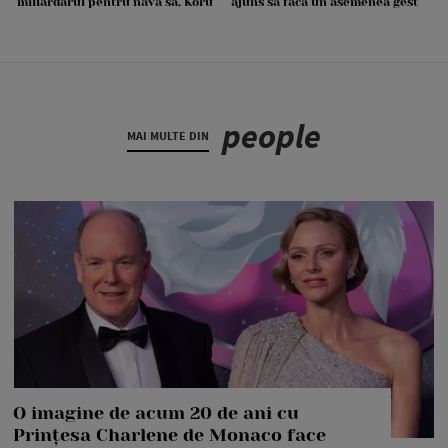
miliardarul pentru nava sa, Koru
ajuns să facă un asemenea gest
people
MAI MULTE DIN
O imagine de acum 20 de ani cu
Prințesa Charlene de Monaco face