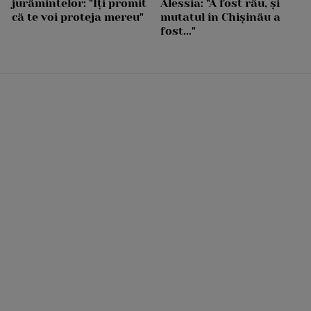
jurămintelor: "Îți promit
Alessia: "A fost rău, și
că te voi proteja mereu"
mutatul în Chișinău a
fost..."