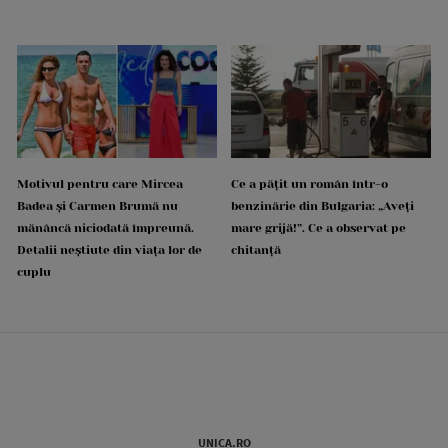
Motivul pentru care Mircea
Ce a pățit un român într-o
Badea și Carmen Brumă nu
benzinărie din Bulgaria: „Aveți
mănâncă niciodată împreună.
mare grijă!”. Ce a observat pe
Detalii neștiute din viața lor de
chitanță
cuplu
UNICA.RO