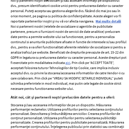
Noi și partenerii noștri
594
stocăm și/sau accesăm informații pe dispozitivul
dvs., precum identificatorii cookie unici pentru prelucrarea datelor cu caracter
personal. Puteți accepta sau gestiona alegerile dvs. făcând clic mai jos sau în
orice moment, pe pagina cu politica de confidențialitate. Aceste alegeri vor fi
raportate partenerilor noștri și nu vă vor afecta navigarea.
Mai multe detalii
Noi si partenerii nostri (retelele de socializare si agentiile de publicitate
partenere, precum si furnizorii nostri de servicii de date analitice) prelucram
ELLE Style Awards
Termeni si conditii
date pentru a permite website-ului sa functioneze, pentru a personaliza
2024
continutul si anunturile publicitare afisate in functie de interesele si/sau profilul
Politica de
dvs., pentru a va oferi functionalitati aferente retelelor de socializare si pentru a
Despre ELLE
confidențialitate
analiza traficul pe website. Beneficiati de drepturile prevazute de art. 15-22 din
Romania
GDPR in legatura cu prelucrarea datelor cu caracter personal. Aceste drepturi pot
Politica de cookies
fi exercitate prin modalitatea indicata
aici
. Prin click pe “ACCEPT TOATE”,
Contact
Publicitate
acceptati folosirea tuturor Tehnologiilor de tip Cookie, care implica inclusiv
acceptul dvs. cu privire la stocarea/accesarea informatiilor de catre Vendor-ii cu
Abonamente
care colaboram. Prin click pe “VREAU SA MODIFIC SETARILE INDIVIDUAL” puteti
schimba preferintele in mod individual, mai putin cele legate de cookie strict
necesare pentru functionarea website-ului.
Stiri
Libertatea pentru
Atât noi, cât și partenerii noștri prelucrăm datele pentru a oferi:
femei
GSP
Stocarea și/sau accesarea informațiilor de pe un dispozitiv. Măsurarea
Viva
performanței reclamelor. Utilizarea profilurilor pentru selectarea conținutului
Unica
personalizat. Dezvoltarea și îmbunătățirea serviciilor. Crearea profilurilor de
Avantaje
conținut personalizat. Utilizarea profilurilor pentru selectarea publicității
Baby
personalizate. Crearea profilurilor pentru publicitate personalizată. Măsurarea
Retete practice
performanței conținutului. Înțelegerea publicului prin statistici sau combinații
Retete