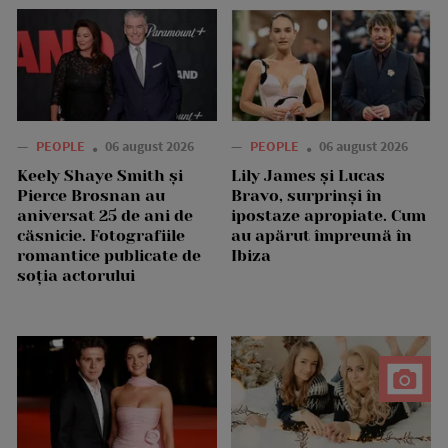
—
PEOPLE
06 august 2026
—
PEOPLE
06 august 2026
Keely Shaye Smith și
Lily James și Lucas
Pierce Brosnan au
Bravo, surprinși în
aniversat 25 de ani de
ipostaze apropiate. Cum
căsnicie. Fotografiile
au apărut împreună în
romantice publicate de
Ibiza
soția actorului