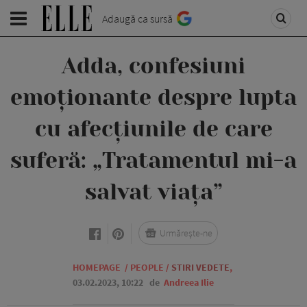
Adaugă ca sursă
Adda, confesiuni
emoționante despre lupta
cu afecțiunile de care
suferă: „Tratamentul mi-a
salvat viața”
Urmărește-ne
HOMEPAGE
/
PEOPLE
/
STIRI VEDETE
,
03.02.2023, 10:22
de
Andreea Ilie