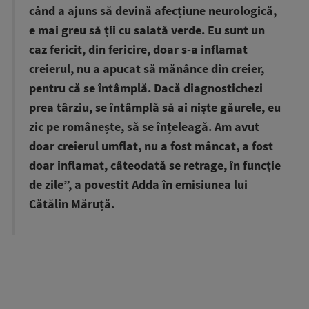
când a ajuns să devină afecțiune neurologică,
e mai greu să ții cu salată verde. Eu sunt un
caz fericit, din fericire, doar s-a inflamat
creierul, nu a apucat să mănânce din creier,
pentru că se întâmplă. Dacă diagnostichezi
prea târziu, se întâmplă să ai niște găurele, eu
zic pe românește, să se înțeleagă. Am avut
doar creierul umflat, nu a fost mâncat, a fost
doar inflamat, câteodată se retrage, în funcție
de zile”, a povestit Adda în emisiunea lui
Cătălin Măruță.