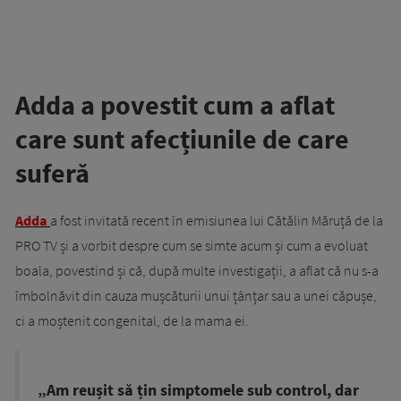
Adda a povestit cum a aflat
care sunt afecțiunile de care
suferă
Adda
a fost invitată recent în emisiunea lui Cătălin Măruță de la
PRO TV și a vorbit despre cum se simte acum și cum a evoluat
boala, povestind și că, după multe investigații, a aflat că nu s-a
îmbolnăvit din cauza mușcăturii unui țânțar sau a unei căpușe,
ci a moștenit congenital, de la mama ei.
„Am reușit să țin simptomele sub control, dar