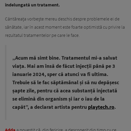
îndelungată un tratament.
Cântăreața vorbește mereu deschis despre problemele ei de
sănătate, iar în acest moment este foarte optimistă cu privire la
rezultatul tratamentelor pe care le face.
„Acum mă simt bine. Tratamentul mi-a salvat
viața. Mai am însă de făcut injecții până pe 3
ianuarie 2024, sper că atunci va fi ultima.
Trebuie să le fac săptămânal și să nu depășesc
șapte zile, pentru că acea substanță injectată
se elimină din organism și iar o iau de la
capăt”, a declarat artista pentru
playtech.ro
.
Adda
a povestit că, din fericire, a descoperit din timp cu ce