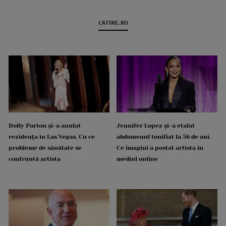
CATINE.RO
Dolly Parton și-a anulat
Jennifer Lopez și-a etalat
rezidența în Las Vegas. Cu ce
abdomenul tonifiat la 56 de ani.
probleme de sănătate se
Ce imagini a postat artista în
confruntă artista
mediul online