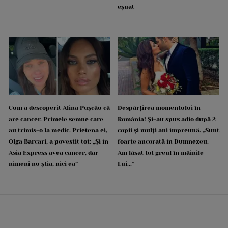
eșuat
Cum a descoperit Alina Pușcău că
Despărțirea momentului în
are cancer. Primele semne care
România! Și-au spus adio după 2
au trimis-o la medic. Prietena ei,
copii și mulți ani împreună. „Sunt
Olga Barcari, a povestit tot: „Și în
foarte ancorată în Dumnezeu.
Asia Express avea cancer, dar
Am lăsat tot greul în mâinile
nimeni nu știa, nici ea”
Lui...”