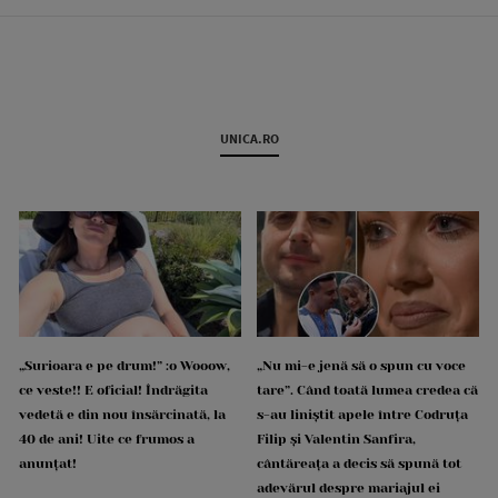
UNICA.RO
„Surioara e pe drum!” :o Wooow,
„Nu mi-e jenă să o spun cu voce
ce veste!! E oficial! Îndrăgita
tare”. Când toată lumea credea că
vedetă e din nou însărcinată, la
s-au liniștit apele între Codruța
40 de ani! Uite ce frumos a
Filip și Valentin Sanfira,
anunțat!
cântăreața a decis să spună tot
adevărul despre mariajul ei