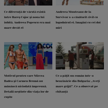
Ce diferență de vârstă există
Andreea Munteanu de la
între Rareș Cojoc și noua lui
Survivor s-a căsătorit civil cu
iubită. Andreea Popescu era mai
logodnicul ei. Imagini cu cei doi
mare decât el
miri
Motivul pentru care Mircea
Ce a pățit un român într-o
Badea și Carmen Brumă nu
benzinărie din Bulgaria: „Aveți
mănâncă niciodată împreună.
mare grijă!”. Ce a observat pe
Detalii neștiute din viața lor de
chitanță
cuplu