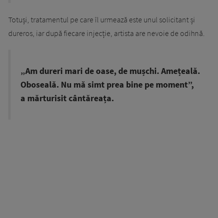
Totuși, tratamentul pe care îl urmează este unul solicitant și
dureros, iar după fiecare injecție, artista are nevoie de odihnă.
„Am dureri mari de oase, de mușchi. Amețeală.
Oboseală. Nu mă simt prea bine pe moment”,
a mărturisit cântăreața.