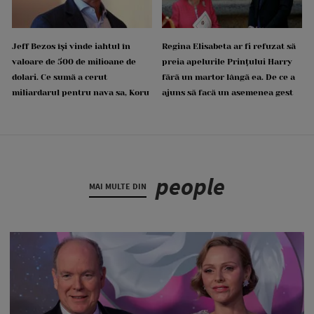
Jeff Bezos își vinde iahtul în
Regina Elisabeta ar fi refuzat să
valoare de 500 de milioane de
preia apelurile Prințului Harry
dolari. Ce sumă a cerut
fără un martor lângă ea. De ce a
miliardarul pentru nava sa, Koru
ajuns să facă un asemenea gest
people
MAI MULTE DIN