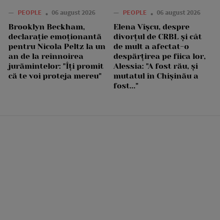
—
PEOPLE
06 august 2026
—
PEOPLE
06 august 2026
Brooklyn Beckham,
Elena Vîșcu, despre
declarație emoționantă
divorțul de CRBL și cât
pentru Nicola Peltz la un
de mult a afectat-o
an de la reînnoirea
despărțirea pe fiica lor,
jurămintelor: "Îți promit
Alessia: "A fost rău, și
că te voi proteja mereu"
mutatul în Chișinău a
fost..."