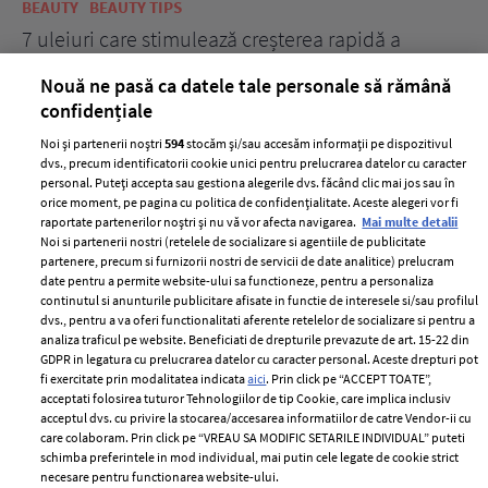
BEAUTY
BEAUTY TIPS
BE
țe
7 uleiuri care stimulează creșterea rapidă a
Ce
părului
de
Nouă ne pasă ca datele tale personale să rămână
confidențiale
Noi și partenerii noștri
594
stocăm și/sau accesăm informații pe dispozitivul
dvs., precum identificatorii cookie unici pentru prelucrarea datelor cu caracter
personal. Puteți accepta sau gestiona alegerile dvs. făcând clic mai jos sau în
orice moment, pe pagina cu politica de confidențialitate. Aceste alegeri vor fi
raportate partenerilor noștri și nu vă vor afecta navigarea.
Mai multe detalii
Noi si partenerii nostri (retelele de socializare si agentiile de publicitate
partenere, precum si furnizorii nostri de servicii de date analitice) prelucram
ELLE Style Awards
Termeni si conditii
date pentru a permite website-ului sa functioneze, pentru a personaliza
2024
continutul si anunturile publicitare afisate in functie de interesele si/sau profilul
Politica de
dvs., pentru a va oferi functionalitati aferente retelelor de socializare si pentru a
Despre ELLE
confidențialitate
analiza traficul pe website. Beneficiati de drepturile prevazute de art. 15-22 din
Romania
GDPR in legatura cu prelucrarea datelor cu caracter personal. Aceste drepturi pot
Politica de cookies
fi exercitate prin modalitatea indicata
aici
. Prin click pe “ACCEPT TOATE”,
Contact
Publicitate
acceptati folosirea tuturor Tehnologiilor de tip Cookie, care implica inclusiv
acceptul dvs. cu privire la stocarea/accesarea informatiilor de catre Vendor-ii cu
Abonamente
care colaboram. Prin click pe “VREAU SA MODIFIC SETARILE INDIVIDUAL” puteti
schimba preferintele in mod individual, mai putin cele legate de cookie strict
necesare pentru functionarea website-ului.