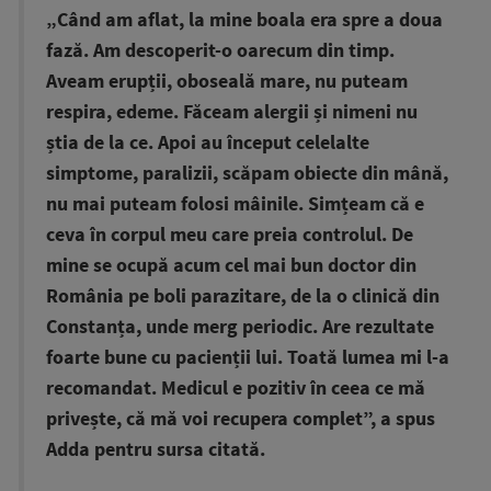
„Când am aflat, la mine boala era spre a doua
fază. Am descoperit-o oarecum din timp.
Aveam erupții, oboseală mare, nu puteam
respira, edeme. Făceam alergii și nimeni nu
știa de la ce. Apoi au început celelalte
simptome, paralizii, scăpam obiecte din mână,
nu mai puteam folosi mâinile. Simțeam că e
ceva în corpul meu care preia controlul. De
mine se ocupă acum cel mai bun doctor din
România pe boli parazitare, de la o clinică din
Constanța, unde merg periodic. Are rezultate
foarte bune cu pacienții lui. Toată lumea mi l-a
recomandat. Medicul e pozitiv în ceea ce mă
privește, că mă voi recupera complet”, a spus
Adda pentru sursa citată.