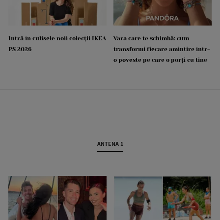
Intră în culisele noii colecții IKEA
Vara care te schimbă: cum
PS 2026
transformi fiecare amintire într-
o poveste pe care o porți cu tine
ANTENA 1