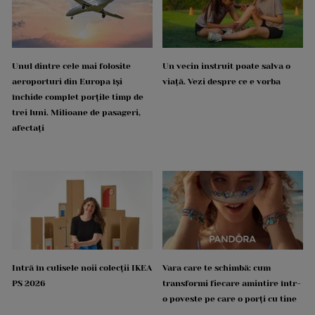
Unul dintre cele mai folosite
Un vecin instruit poate salva o
aeroporturi din Europa își
viață. Vezi despre ce e vorba
închide complet porțile timp de
trei luni. Milioane de pasageri,
afectați
Intră în culisele noii colecții IKEA
Vara care te schimbă: cum
PS 2026
transformi fiecare amintire într-
o poveste pe care o porți cu tine