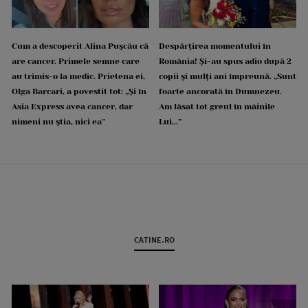
Cum a descoperit Alina Pușcău că
Despărțirea momentului în
are cancer. Primele semne care
România! Și-au spus adio după 2
au trimis-o la medic. Prietena ei,
copii și mulți ani împreună. „Sunt
Olga Barcari, a povestit tot: „Și în
foarte ancorată în Dumnezeu.
Asia Express avea cancer, dar
Am lăsat tot greul în mâinile
nimeni nu știa, nici ea”
Lui...”
CATINE.RO