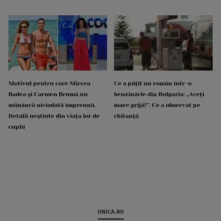
Motivul pentru care Mircea
Ce a pățit un român într-o
Badea și Carmen Brumă nu
benzinărie din Bulgaria: „Aveți
mănâncă niciodată împreună.
mare grijă!”. Ce a observat pe
Detalii neștiute din viața lor de
chitanță
cuplu
UNICA.RO