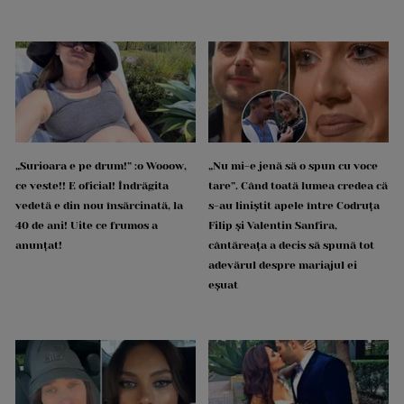
„Surioara e pe drum!” :o Wooow,
„Nu mi-e jenă să o spun cu voce
ce veste!! E oficial! Îndrăgita
tare”. Când toată lumea credea că
vedetă e din nou însărcinată, la
s-au liniștit apele între Codruța
40 de ani! Uite ce frumos a
Filip și Valentin Sanfira,
anunțat!
cântăreața a decis să spună tot
adevărul despre mariajul ei
eșuat