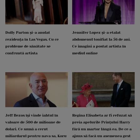
Dolly Parton și-a anulat
Jennifer Lopez și-a etalat
rezidența în Las Vegas. Cu ce
abdomenul tonifiat la 56 de ani.
probleme de sănătate se
Ce imagini a postat artista în
confruntă artista
mediul online
Jeff Bezos își vinde iahtul în
Regina Elisabeta ar fi refuzat să
valoare de 500 de milioane de
preia apelurile Prințului Harry
dolari. Ce sumă a cerut
fără un martor lângă ea. De ce a
miliardarul pentru nava sa, Koru
ajuns să facă un asemenea gest