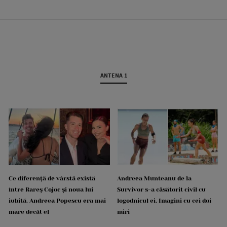
ANTENA 1
Ce diferență de vârstă există
Andreea Munteanu de la
între Rareș Cojoc și noua lui
Survivor s-a căsătorit civil cu
iubită. Andreea Popescu era mai
logodnicul ei. Imagini cu cei doi
mare decât el
miri