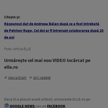
Citește și:
Răspunsul dat de Andreea Bălan după ce a fost întrebată
de Petrișor Ruge. Cei doi ar fi întrerupt colaborarea după 20
de ani
Foto: Arhiva ELLE
Urmăreşte cel mai nou VIDEO incărcat pe
elle.ro
Alexia Eram
stiri vedete
Daca ti-a placut acest articol, urmareste ELLE.ro pe
GOOGLE NEWS
sau pe
FACEBOOK