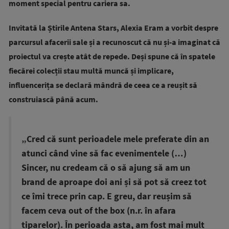
moment special pentru cariera sa.
Invitată la Știrile Antena Stars, Alexia Eram a vorbit despre
parcursul afacerii sale și a recunoscut că nu și-a imaginat că
proiectul va crește atât de repede. Deși spune că în spatele
fiecărei colecții stau multă muncă și implicare,
influencerița se declară mândră de ceea ce a reușit să
construiască până acum.
„Cred că sunt perioadele mele preferate din an
atunci când vine să fac evenimentele (…)
Sincer, nu credeam că o să ajung să am un
brand de aproape doi ani și să pot să creez tot
ce îmi trece prin cap. E greu, dar reușim să
facem ceva out of the box (n.r. în afara
tiparelor). În perioada asta, am fost mai mult