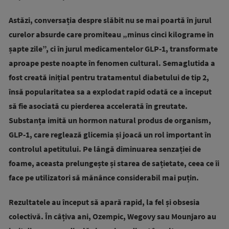
Astăzi, conversația despre slăbit nu se mai poartă în jurul
curelor absurde care promiteau „minus cinci kilograme în
șapte zile”, ci în jurul medicamentelor GLP-1, transformate
aproape peste noapte în fenomen cultural. Semaglutida a
fost creată inițial pentru tratamentul diabetului de tip 2,
însă popularitatea sa a explodat rapid odată ce a început
să fie asociată cu pierderea accelerată în greutate.
Substanța imită un hormon natural produs de organism,
GLP-1, care reglează glicemia și joacă un rol important în
controlul apetitului. Pe lângă diminuarea senzației de
foame, aceasta prelungește și starea de sațietate, ceea ce îi
face pe utilizatori să mănânce considerabil mai puțin.
Rezultatele au început să apară rapid, la fel și obsesia
colectivă. În câțiva ani, Ozempic, Wegovy sau Mounjaro au