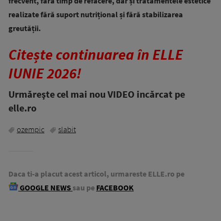
frecvent, fără timp de refacere, dar și tratamentele estetice
realizate fără suport nutrițional și fără stabilizarea
greutății.
Citește continuarea în ELLE
IUNIE 2026!
Urmăreşte cel mai nou VIDEO incărcat pe
elle.ro
ozempic
slabit
Daca ti-a placut acest articol, urmareste ELLE.ro pe
GOOGLE NEWS
sau pe
FACEBOOK