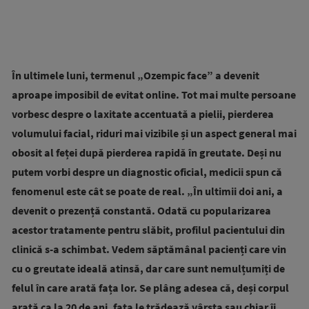
În ultimele luni, termenul „Ozempic face” a devenit
aproape imposibil de evitat online. Tot mai multe persoane
vorbesc despre o laxitate accentuată a pielii, pierderea
volumului facial, riduri mai vizibile și un aspect general mai
obosit al feței după pierderea rapidă în greutate. Deși nu
putem vorbi despre un diagnostic oficial, medicii spun că
fenomenul este cât se poate de real. „În ultimii doi ani, a
devenit o prezență constantă. Odată cu popularizarea
acestor tratamente pentru slăbit, profilul pacientului din
clinică s-a schimbat. Vedem săptămânal pacienți care vin
cu o greutate ideală atinsă, dar care sunt nemulțumiți de
felul în care arată fața lor. Se plâng adesea că, deși corpul
arată ca la 20 de ani, fața le trădează vârsta sau chiar îi