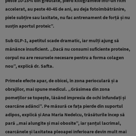
peste 10-15% din greutate, pierd kilogramele într-un ritm
accelerat, au peste 40-45 de ani, au deja fotoîmbătrânire,
piele subțire sau laxitate, nu fac antrenament de forță și nu
susțin aportul proteic”.
Sub GLP-1, apetitul scade dramatic, iar mulți ajung să
mănânce insuficient. „Dacă nu consumi suficiente proteine,
corpul nu are resursele necesare pentru a forma colagen
nou”, explică dr. Safta.
Primele efecte apar, de obicei, în zona perioculară și a
obrajilor, mai spune medicul. „Grăsimea din zona
pomeților se topește, lăsând impresia de ochi înfundați și
cearcăne adânci”. Pe măsură ce fața pierde din suportul
adipos, explică și Ana Maria Nedelcu, trăsăturile încep să
pară „mai alungite și mai obosite”, iar șanțul lacrimal,
cearcănele și laxitatea pleoapei inferioare devin mult mai