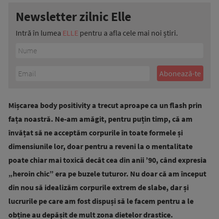
Newsletter zilnic Elle
Intră în lumea
ELLE
pentru a afla cele mai noi știri.
Mișcarea body positivity a trecut aproape ca un flash prin
fața noastră. Ne-am amăgit, pentru puțin timp, că am
învățat să ne acceptăm corpurile în toate formele și
dimensiunile lor, doar pentru a reveni la o mentalitate
poate chiar mai toxică decât cea din anii ’90, când expresia
„heroin chic” era pe buzele tuturor. Nu doar că am început
din nou să idealizăm corpurile extrem de slabe, dar și
lucrurile pe care am fost dispuși să le facem pentru a le
obține au depășit de mult zona dietelor drastice.