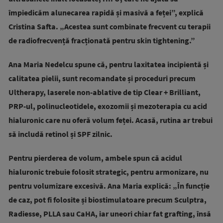
împiedicăm alunecarea rapidă și masivă a feței”, explică
Cristina Safta. „Acestea sunt combinate frecvent cu terapii
de radiofrecvență fracționată pentru skin tightening.”
Ana Maria Nedelcu spune că, pentru laxitatea incipientă și
calitatea pielii, sunt recomandate și proceduri precum
Ultherapy, laserele non-ablative de tip Clear + Brilliant,
PRP-ul, polinucleotidele, exozomii și mezoterapia cu acid
hialuronic care nu oferă volum feței. Acasă, rutina ar trebui
să includă retinol și SPF zilnic.
Pentru pierderea de volum, ambele spun că acidul
hialuronic trebuie folosit strategic, pentru armonizare, nu
pentru volumizare excesivă. Ana Maria explică: „În funcție
de caz, pot fi folosite și biostimulatoare precum Sculptra,
Radiesse, PLLA sau CaHA, iar uneori chiar fat grafting, însă