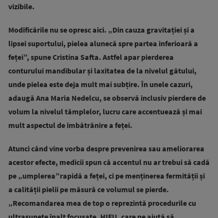
vizibile.
Modificările nu se opresc aici. „Din cauza gravitației și a
lipsei suportului, pielea alunecă spre partea inferioară a
feței”, spune Cristina Safta. Astfel apar pierderea
conturului mandibular și laxitatea de la nivelul gâtului,
unde pielea este deja mult mai subțire. În unele cazuri,
adaugă Ana Maria Nedelcu, se observă inclusiv pierdere de
volum la nivelul tâmplelor, lucru care accentuează și mai
mult aspectul de îmbătrânire a feței.
Atunci când vine vorba despre prevenirea sau ameliorarea
acestor efecte, medicii spun că accentul nu ar trebui să cadă
pe „umplerea”rapidă a feței, ci pe menținerea fermității și
a calității pielii pe măsură ce volumul se pierde.
„Recomandarea mea de top o reprezintă procedurile cu
ultrasunete înalt focusate, HIFU, care ne ajută să