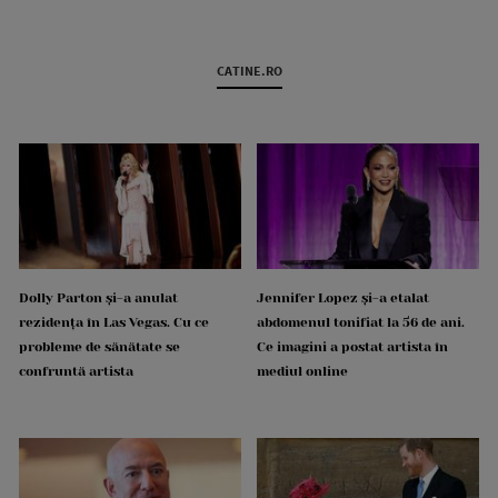
CATINE.RO
Dolly Parton și-a anulat
Jennifer Lopez și-a etalat
rezidența în Las Vegas. Cu ce
abdomenul tonifiat la 56 de ani.
probleme de sănătate se
Ce imagini a postat artista în
confruntă artista
mediul online