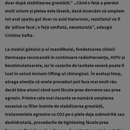
doar după stabilizarea greutății.” „Când o față a pierdut
mult volum și pielea este lăsată, dacă încercăm să umplem
tot acel spațiu gol doar cu acid hialuronic, rezultatul va fi
de ‘pillow face’, o față umflată, nenaturală”, adaugă
Cristina Safta.
La nivelul gâtului și al mandibulei, fondatoarea clinicii
Dermaspa recomandă în continuare radiofrecvența, HIFU și
biostimulatoarele, iar în cazurile de laxitate severă poate fi
luat în calcul inclusiv lifting-ul chirurgical. În același timp,
atrage atenția că unele proceduri pot face mai mult rău
decât bine atunci când sunt făcute prea devreme sau prea
agresiv. Printre cele mai riscante se numără umplerea
excesivă cu filler înainte de stabilizarea greutății,
tratamentele agresive cu CO2 pe o piele deja subnutrită sau
deshidratată, procedurile de tightening făcute prea