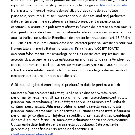
raportate partenerilor noștri și nu vă vor afecta navigarea.
Mai multe detalii
Noi si partenerii nostri (retelele de socializare si agentiile de publicitate
partenere, precum si furnizorii nostri de servicii de date analitice) prelucram
ELLE Style Awards
Termeni si conditii
date pentru a permite website-ului sa functioneze, pentru a personaliza
2024
continutul si anunturile publicitare afisate in functie de interesele si/sau profilul
Politica de
dvs., pentru a va oferi functionalitati aferente retelelor de socializare si pentru a
Despre ELLE
confidențialitate
analiza traficul pe website. Beneficiati de drepturile prevazute de art. 15-22 din
Romania
GDPR in legatura cu prelucrarea datelor cu caracter personal. Aceste drepturi pot
Politica de cookies
fi exercitate prin modalitatea indicata
aici
. Prin click pe “ACCEPT TOATE”,
Contact
Publicitate
acceptati folosirea tuturor Tehnologiilor de tip Cookie, care implica inclusiv
acceptul dvs. cu privire la stocarea/accesarea informatiilor de catre Vendor-ii cu
Abonamente
care colaboram. Prin click pe “VREAU SA MODIFIC SETARILE INDIVIDUAL” puteti
schimba preferintele in mod individual, mai putin cele legate de cookie strict
necesare pentru functionarea website-ului.
Stiri
Libertatea pentru
Atât noi, cât și partenerii noștri prelucrăm datele pentru a oferi:
femei
GSP
Stocarea și/sau accesarea informațiilor de pe un dispozitiv. Măsurarea
Viva
performanței reclamelor. Utilizarea profilurilor pentru selectarea conținutului
Unica
personalizat. Dezvoltarea și îmbunătățirea serviciilor. Crearea profilurilor de
Avantaje
conținut personalizat. Utilizarea profilurilor pentru selectarea publicității
Baby
personalizate. Crearea profilurilor pentru publicitate personalizată. Măsurarea
Retete practice
performanței conținutului. Înțelegerea publicului prin statistici sau combinații
Retete
de date din surse diferite. Utilizarea datelor limitate pentru a selecta conținutul.
Utilizarea de date limitate pentru a selecta publicitatea. Date precise de
geolocație și identificarea prin scanarea dispozitivului.
Pariază responsabil! Decizia ONJN nr. 821/25.09.2025.
Listă parteneri (furnizori)