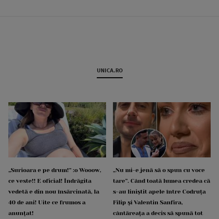
UNICA.RO
„Surioara e pe drum!” :o Wooow,
„Nu mi-e jenă să o spun cu voce
ce veste!! E oficial! Îndrăgita
tare”. Când toată lumea credea că
vedetă e din nou însărcinată, la
s-au liniștit apele între Codruța
40 de ani! Uite ce frumos a
Filip și Valentin Sanfira,
anunțat!
cântăreața a decis să spună tot