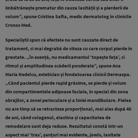
îmbătrânește prematur din cauza laxității și a pierderii de
volum”, spune Cristina Safta, medic dermatolog în clinicile
Cronos Med.
Specialiștii spun că efectele nu sunt cauzate direct de
tratament, ci mai degrabă de viteza cu care corpul pierde în
greutate. „În esență, nu medicamentul ‘topește fața’, ci
ritmul și amplitudinea scăderii ponderale”, spune Ana
Maria Nedelcu, estetician și fondatoarea clinicii Dermaspa.
„Când pacientul pierde rapid grăsime, se pierde și volum
din compartimentele adipoase faciale, în special din zona
obrajilor, a zonei perioculare și a liniei mandibulare. Pielea
nu are timp să se retracteze proporțional, mai ales după 40
de ani, când colagenul, elastina și capacitatea de
remodelare sunt deja reduse. Rezultatul constă într-un
aspect mai ‘tras’, șanțuri mai evidente, jowls, laxitate