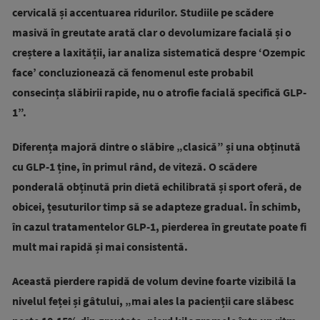
cervicală și accentuarea ridurilor. Studiile pe scădere
masivă în greutate arată clar o devolumizare facială și o
creștere a laxității, iar analiza sistematică despre ‘Ozempic
face’ concluzionează că fenomenul este probabil
consecința slăbirii rapide, nu o atrofie facială specifică GLP-
1”.
Diferența majoră dintre o slăbire „clasică” și una obținută
cu GLP-1 ține, în primul rând, de viteză. O scădere
ponderală obținută prin dietă echilibrată și sport oferă, de
obicei, țesuturilor timp să se adapteze gradual. În schimb,
în cazul tratamentelor GLP-1, pierderea în greutate poate fi
mult mai rapidă și mai consistentă.
Această pierdere rapidă de volum devine foarte vizibilă la
nivelul feței și gâtului, „mai ales la pacienții care slăbesc