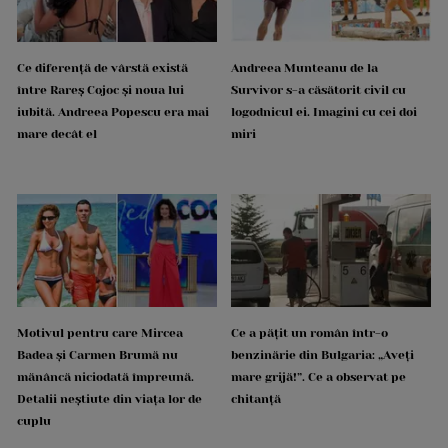
Ce diferență de vârstă există
Andreea Munteanu de la
între Rareș Cojoc și noua lui
Survivor s-a căsătorit civil cu
iubită. Andreea Popescu era mai
logodnicul ei. Imagini cu cei doi
mare decât el
miri
Motivul pentru care Mircea
Ce a pățit un român într-o
Badea și Carmen Brumă nu
benzinărie din Bulgaria: „Aveți
mănâncă niciodată împreună.
mare grijă!”. Ce a observat pe
Detalii neștiute din viața lor de
chitanță
cuplu