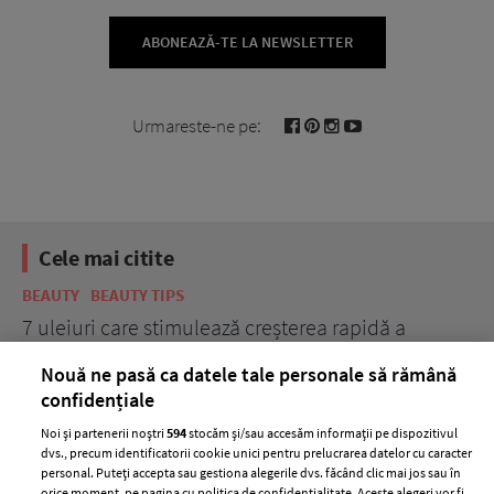
ABONEAZĂ-TE LA NEWSLETTER
Urmareste-ne pe:
Cele mai citite
BEAUTY
BEAUTY TIPS
BE
țe
7 uleiuri care stimulează creșterea rapidă a
Ce
părului
de
Nouă ne pasă ca datele tale personale să rămână
confidențiale
Noi și partenerii noștri
594
stocăm și/sau accesăm informații pe dispozitivul
dvs., precum identificatorii cookie unici pentru prelucrarea datelor cu caracter
personal. Puteți accepta sau gestiona alegerile dvs. făcând clic mai jos sau în
orice moment, pe pagina cu politica de confidențialitate. Aceste alegeri vor fi