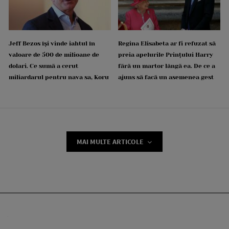
Jeff Bezos își vinde iahtul în
Regina Elisabeta ar fi refuzat să
valoare de 500 de milioane de
preia apelurile Prințului Harry
dolari. Ce sumă a cerut
fără un martor lângă ea. De ce a
miliardarul pentru nava sa, Koru
ajuns să facă un asemenea gest
MAI MULTE ARTICOLE