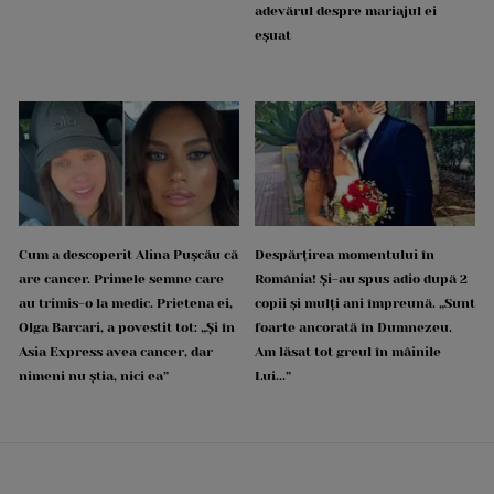
adevărul despre mariajul ei
eșuat
Cum a descoperit Alina Pușcău că
Despărțirea momentului în
are cancer. Primele semne care
România! Și-au spus adio după 2
au trimis-o la medic. Prietena ei,
copii și mulți ani împreună. „Sunt
Olga Barcari, a povestit tot: „Și în
foarte ancorată în Dumnezeu.
Asia Express avea cancer, dar
Am lăsat tot greul în mâinile
nimeni nu știa, nici ea”
Lui...”