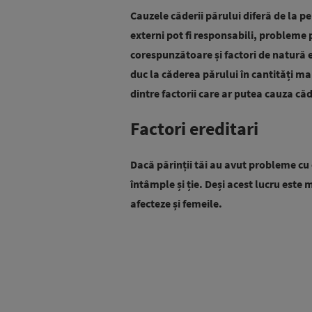
Cauzele căderii părului diferă de la pe
externi pot fi responsabili, probleme p
corespunzătoare și factori de natură
duc la căderea părului în cantități mar
dintre factorii care ar putea cauza c
Factori ereditari
Dacă părinții tăi au avut probleme cu c
întâmple și ție.
Deși acest lucru este 
afecteze și femeile.