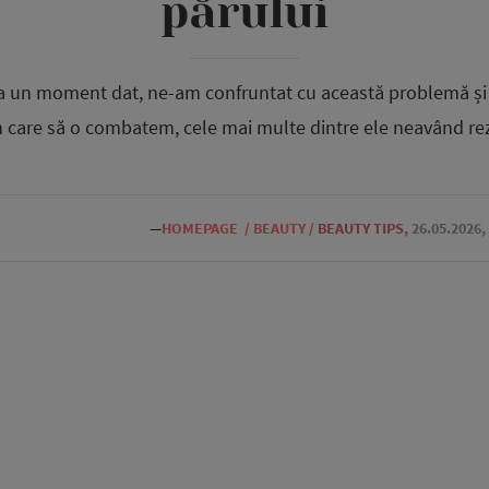
părului
 la un moment dat, ne-am confruntat cu această problemă și
 care să o combatem, cele mai multe dintre ele neavând rez
—
HOMEPAGE
/
BEAUTY
/
BEAUTY TIPS
,
26.05.2026,