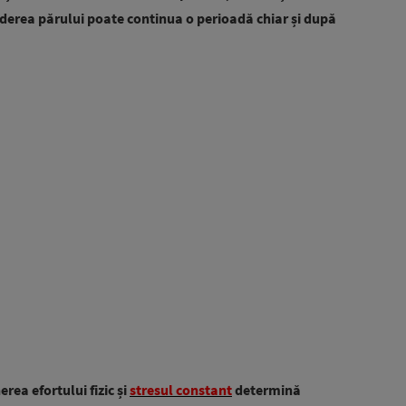
ăderea părului poate continua o perioadă chiar și după
rea efortului fizic și
stresul constant
determină