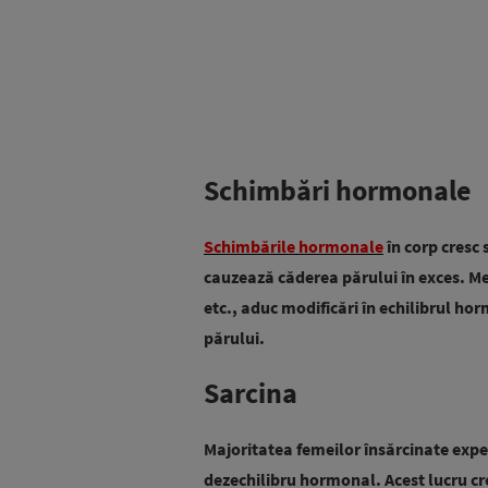
Schimbări hormonale
Schimbările hormonale
în corp cresc 
cauzează căderea părului în exces. Me
etc., aduc modificări în echilibrul h
părului.
Sarcina
Majoritatea femeilor însărcinate exp
dezechilibru hormonal.
Acest lucru cr