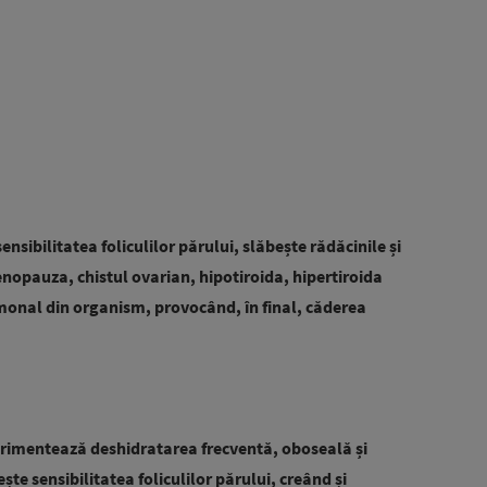
sensibilitatea foliculilor părului, slăbește rădăcinile și
nopauza, chistul ovarian, hipotiroida, hipertiroida
ormonal din organism, provocând, în final, căderea
erimentează deshidratarea frecventă, oboseală și
ește sensibilitatea foliculilor părului, creând și