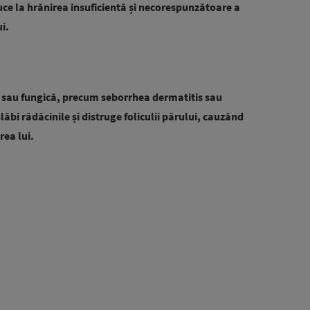
uce la hrănirea insuficientă și necorespunzătoare a
i.
lă sau fungică, precum seborrhea dermatitis sau
lăbi rădăcinile și distruge foliculii părului, cauzând
rea lui.