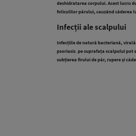
deshidratarea corpului.
Acest lucru d
foliculilor părului, cauzând căderea lu
Infecții ale scalpului
Infecțiile de natură bacteriană, vira
psoriasis
,
pe suprafața scalpului
pot s
subțierea firului de păr, rupere și căde