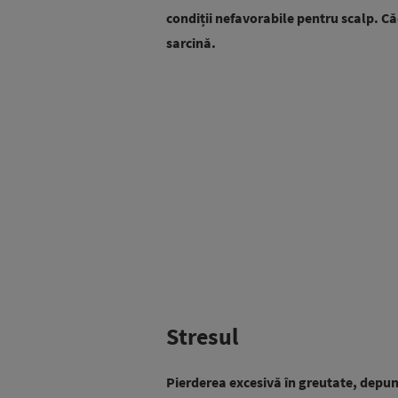
condiții nefavorabile pentru scalp. C
sarcină.
Stresul
Pierderea excesivă în greutate, depune