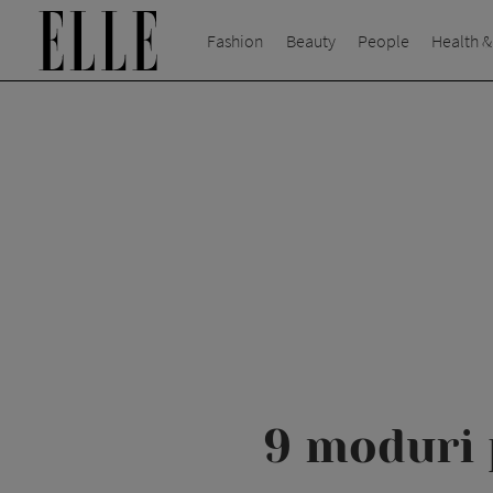
Fashion
Beauty
People
Health &
9 moduri 