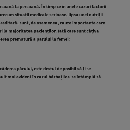
rsoană la persoană. În timp ce în unele cazuri factorii
recum situații medicale serioase, lipsa unei nutriții
 ereditară, sunt, de asemenea, cauze importante care
i la majoritatea pacienților. Iată care sunt câțiva
ăderea prematură a părului la femei:
ăderea părului, este destul de posibil să ți se
mult mai evident în cazul bărbaților, se întâmplă să