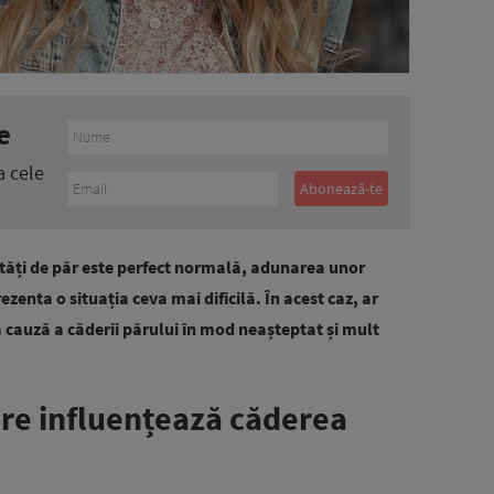
e
a cele
tăți de păr este perfect normală, adunarea unor
enta o situația ceva mai dificilă. În acest caz, ar
la cauză a căderii părului în mod neașteptat și mult
care influențează căderea