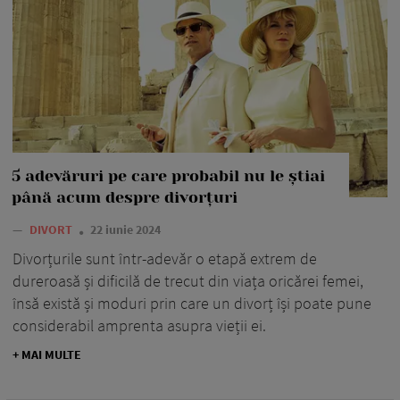
5 adevăruri pe care probabil nu le știai
până acum despre divorțuri
—
DIVORT
22 iunie 2024
Divorțurile sunt într-adevăr o etapă extrem de
dureroasă și dificilă de trecut din viața oricărei femei,
însă există și moduri prin care un divorț își poate pune
considerabil amprenta asupra vieții ei.
+ MAI MULTE