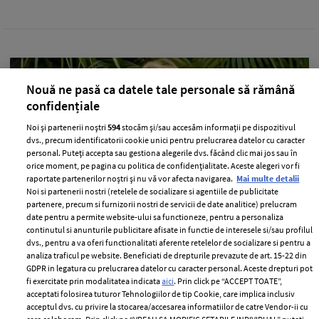
Nouă ne pasă ca datele tale personale să rămână
confidențiale
Noi și partenerii noștri
594
stocăm și/sau accesăm informații pe dispozitivul
dvs., precum identificatorii cookie unici pentru prelucrarea datelor cu caracter
personal. Puteți accepta sau gestiona alegerile dvs. făcând clic mai jos sau în
orice moment, pe pagina cu politica de confidențialitate. Aceste alegeri vor fi
raportate partenerilor noștri și nu vă vor afecta navigarea.
Mai multe detalii
Noi si partenerii nostri (retelele de socializare si agentiile de publicitate
partenere, precum si furnizorii nostri de servicii de date analitice) prelucram
Ce spune Andreea Bălan despre decizia
date pentru a permite website-ului sa functioneze, pentru a personaliza
instanței privind procesul ei de divorț:
continutul si anunturile publicitare afisate in functie de interesele si/sau profilul
„Complet incorectă”
dvs., pentru a va oferi functionalitati aferente retelelor de socializare si pentru a
analiza traficul pe website. Beneficiati de drepturile prevazute de art. 15-22 din
—
DIVORT
07 martie 2022
GDPR in legatura cu prelucrarea datelor cu caracter personal. Aceste drepturi pot
fi exercitate prin modalitatea indicata
aici
. Prin click pe “ACCEPT TOATE”,
Andreea Bălan nu este de acord cu decizia instanței
acceptati folosirea tuturor Tehnologiilor de tip Cookie, care implica inclusiv
acceptul dvs. cu privire la stocarea/accesarea informatiilor de catre Vendor-ii cu
privind procesul de divorț dintre ea și fostul ei soț,