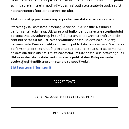
care colaboram. Prin click pe “VREAU SA MODIFIC SETARILE INDIVIDUAL” puteti
George Burcea.
schimba preferintele in mod individual, mai putin cele legate de cookie strict
necesare pentru functionarea website-ului.
+ MAI MULTE
Atât noi, cât și partenerii noștri prelucrăm datele pentru a oferi:
Stocarea și/sau accesarea informațiilor de pe un dispozitiv. Măsurarea
performanței reclamelor. Utilizarea profilurilor pentru selectarea conținutului
personalizat. Dezvoltarea și îmbunătățirea serviciilor. Crearea profilurilor de
conținut personalizat. Utilizarea profilurilor pentru selectarea publicității
personalizate. Crearea profilurilor pentru publicitate personalizată. Măsurarea
performanței conținutului. Înțelegerea publicului prin statistici sau combinații
de date din surse diferite. Utilizarea datelor limitate pentru a selecta conținutul.
Utilizarea de date limitate pentru a selecta publicitatea. Date precise de
geolocație și identificarea prin scanarea dispozitivului.
Listă parteneri (furnizori)
ACCEPT TOATE
VREAU SA MODIFIC SETARILE INDIVIDUAL
Divorțul dintre George Burcea și
Andreea Bălan s-a încheiat
RESPING TOATE
—
DIVORT
04 martie 2022
Divorțul dintre George Burcea și Andreea Bălan s-a