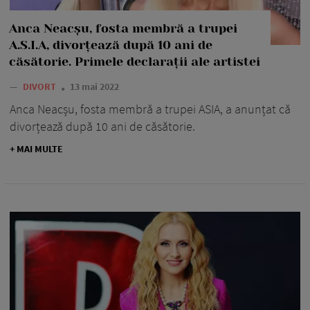
Anca Neacșu, fosta membră a trupei
A.S.I.A, divorțează după 10 ani de
căsătorie. Primele declarații ale artistei
—
DIVORT
13 mai 2022
Anca Neacșu, fosta membră a trupei ASIA, a anunțat că
divorțează după 10 ani de căsătorie.
+ MAI MULTE