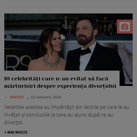
10 celebrități care n-au evitat să facă
mărturisiri despre experiența divorțului
—
DIVORT
02 ianuarie 2024
Vedetele acestea au împărtășit din lecțiile pe care le-au
învățat și concluziile la care au ajuns după ce au
divorțat.
+ MAI MULTE