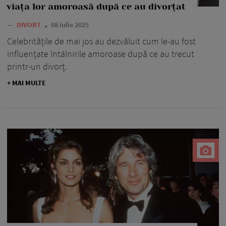
viața lor amoroasă după ce au divorțat
—
DIVORT
08 iulie 2025
Celebritățile de mai jos au dezvăluit cum le-au fost
influențate întâlnirile amoroase după ce au trecut
printr-un divorț.
+ MAI MULTE