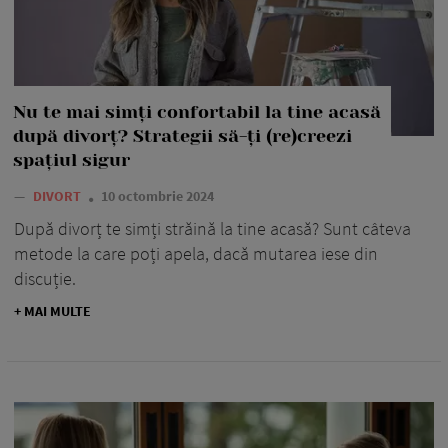
Nu te mai simți confortabil la tine acasă
după divorț? Strategii să-ți (re)creezi
spațiul sigur
—
DIVORT
10 octombrie 2024
După divorț te simți străină la tine acasă? Sunt câteva
metode la care poți apela, dacă mutarea iese din
discuție.
+ MAI MULTE