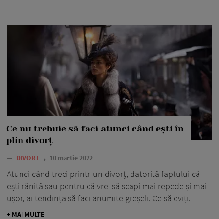
Ce nu trebuie să faci atunci când ești în
plin divorț
—
DIVORT
10 martie 2022
Atunci când treci printr-un divorț, datorită faptului că
ești rănită sau pentru că vrei să scapi mai repede și mai
ușor, ai tendința să faci anumite greșeli. Ce să eviți.
+ MAI MULTE