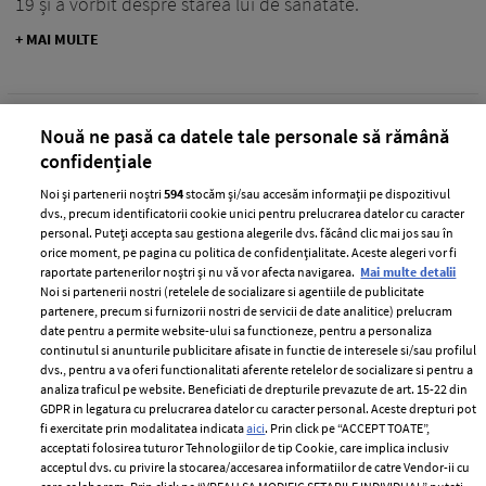
19 și a vorbit despre starea lui de sănătate.
+ MAI MULTE
Nouă ne pasă ca datele tale personale să rămână
confidențiale
Noi și partenerii noștri
594
stocăm și/sau accesăm informații pe dispozitivul
dvs., precum identificatorii cookie unici pentru prelucrarea datelor cu caracter
personal. Puteți accepta sau gestiona alegerile dvs. făcând clic mai jos sau în
orice moment, pe pagina cu politica de confidențialitate. Aceste alegeri vor fi
raportate partenerilor noștri și nu vă vor afecta navigarea.
Mai multe detalii
Noi si partenerii nostri (retelele de socializare si agentiile de publicitate
partenere, precum si furnizorii nostri de servicii de date analitice) prelucram
date pentru a permite website-ului sa functioneze, pentru a personaliza
continutul si anunturile publicitare afisate in functie de interesele si/sau profilul
Adela Popescu are COVID-19. Cum se
dvs., pentru a va oferi functionalitati aferente retelelor de socializare si pentru a
analiza traficul pe website. Beneficiati de drepturile prevazute de art. 15-22 din
simte acum prezentatoarea TV
GDPR in legatura cu prelucrarea datelor cu caracter personal. Aceste drepturi pot
fi exercitate prin modalitatea indicata
aici
. Prin click pe “ACCEPT TOATE”,
—
COVID-19
09 septembrie 2021
acceptati folosirea tuturor Tehnologiilor de tip Cookie, care implica inclusiv
Adela Popescu a dezvăluit că are COVID-19. Cum se
acceptul dvs. cu privire la stocarea/accesarea informatiilor de catre Vendor-ii cu