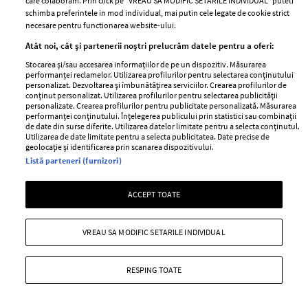
care colaboram. Prin click pe “VREAU SA MODIFIC SETARILE INDIVIDUAL” puteti
simte prezentatoarea TV și ce simptome a avut până
schimba preferintele in mod individual, mai putin cele legate de cookie strict
acum?
necesare pentru functionarea website-ului.
+ MAI MULTE
Atât noi, cât și partenerii noștri prelucrăm datele pentru a oferi:
Stocarea și/sau accesarea informațiilor de pe un dispozitiv. Măsurarea
performanței reclamelor. Utilizarea profilurilor pentru selectarea conținutului
personalizat. Dezvoltarea și îmbunătățirea serviciilor. Crearea profilurilor de
conținut personalizat. Utilizarea profilurilor pentru selectarea publicității
personalizate. Crearea profilurilor pentru publicitate personalizată. Măsurarea
performanței conținutului. Înțelegerea publicului prin statistici sau combinații
de date din surse diferite. Utilizarea datelor limitate pentru a selecta conținutul.
Utilizarea de date limitate pentru a selecta publicitatea. Date precise de
geolocație și identificarea prin scanarea dispozitivului.
Listă parteneri (furnizori)
ACCEPT TOATE
VREAU SA MODIFIC SETARILE INDIVIDUAL
OFICIAL: regulile de respectat la plajă în
acest sezon estival
RESPING TOATE
—
COVID-19
02 iunie 2021