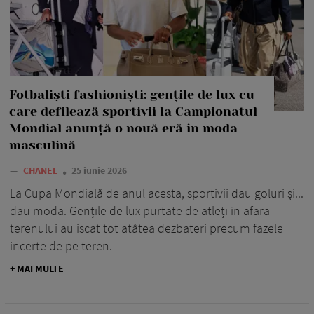
Fotbaliști fashioniști: gențile de lux cu
care defilează sportivii la Campionatul
Mondial anunță o nouă eră în moda
masculină
—
CHANEL
25 iunie 2026
La Cupa Mondială de anul acesta, sportivii dau goluri și...
dau moda. Gențile de lux purtate de atleți în afara
terenului au iscat tot atâtea dezbateri precum fazele
incerte de pe teren.
+ MAI MULTE