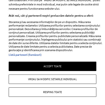
care colaboram. Prin click pe “VREAU SA MODIFIC SETARILE INDIVIDUAL” puteti
schimba preferintele in mod individual, mai putin cele legate de cookie strict
necesare pentru functionarea website-ului.
Atât noi, cât și partenerii noștri prelucrăm datele pentru a oferi:
Stocarea și/sau accesarea informațiilor de pe un dispozitiv. Măsurarea
performanței reclamelor. Utilizarea profilurilor pentru selectarea conținutului
personalizat. Dezvoltarea și îmbunătățirea serviciilor. Crearea profilurilor de
conținut personalizat. Utilizarea profilurilor pentru selectarea publicității
personalizate. Crearea profilurilor pentru publicitate personalizată. Măsurarea
performanței conținutului. Înțelegerea publicului prin statistici sau combinații
de date din surse diferite. Utilizarea datelor limitate pentru a selecta conținutul.
Utilizarea de date limitate pentru a selecta publicitatea. Date precise de
geolocație și identificarea prin scanarea dispozitivului.
Listă parteneri (furnizori)
ACCEPT TOATE
Editorial fashion: Paris, je t’aime!
—
CHANEL
06 martie 2022
VREAU SA MODIFIC SETARILE INDIVIDUAL
Turnul Eiffel, atmosfera tipic pariziană și câteva
ingrediente marca Chanel te pot transforma într-o
RESPING TOATE
franțuzoaică autentică, chiar dacă petreci doar un
weekend la Paris!