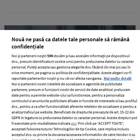
Nouă ne pasă ca datele tale personale să rămână
confidențiale
Noi și partenerii noștri
594
stocăm și/sau accesăm informații pe dispozitivul
dvs., precum identificatorii cookie unici pentru prelucrarea datelor cu caracter
personal. Puteți accepta sau gestiona alegerile dvs. făcând clic mai jos sau în
orice moment, pe pagina cu politica de confidențialitate. Aceste alegeri vor fi
raportate partenerilor noștri și nu vă vor afecta navigarea.
Mai multe detalii
Noi si partenerii nostri (retelele de socializare si agentiile de publicitate
partenere, precum si furnizorii nostri de servicii de date analitice) prelucram
Filosofia Chanel & spiritul vieții
date pentru a permite website-ului sa functioneze, pentru a personaliza
pariziene
continutul si anunturile publicitare afisate in functie de interesele si/sau profilul
dvs., pentru a va oferi functionalitati aferente retelelor de socializare si pentru a
—
CHANEL
06 octombrie 2022
analiza traficul pe website. Beneficiati de drepturile prevazute de art. 15-22 din
GDPR in legatura cu prelucrarea datelor cu caracter personal. Aceste drepturi pot
Chanel a prezentat colecția pentru primăvară-vară 2023
fi exercitate prin modalitatea indicata
aici
. Prin click pe “ACCEPT TOATE”,
și îți arătăm o serie de imagini exclusive din culise.
acceptati folosirea tuturor Tehnologiilor de tip Cookie, care implica inclusiv
acceptul dvs. cu privire la stocarea/accesarea informatiilor de catre Vendor-ii cu
+ MAI MULTE