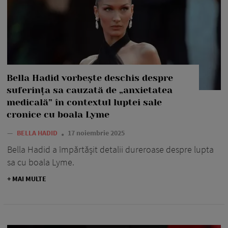
Bella Hadid vorbește deschis despre
suferința sa cauzată de „anxietatea
medicală” în contextul luptei sale
cronice cu boala Lyme
—
BELLA HADID
17 noiembrie 2025
Bella Hadid a împărtășit detalii dureroase despre lupta
sa cu boala Lyme.
+ MAI MULTE