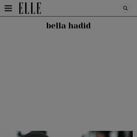
HOMEPAGE
/
PEOPLE
/
STIRI VEDETE
bella hadid