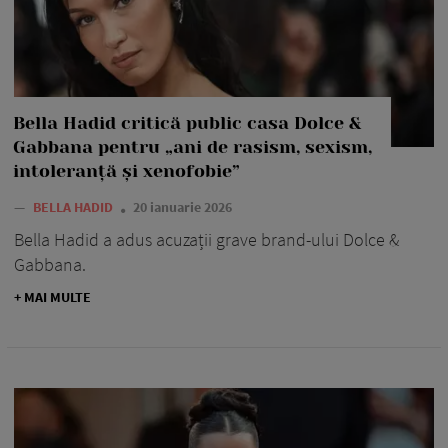
Bella Hadid critică public casa Dolce &
Gabbana pentru „ani de rasism, sexism,
intoleranță și xenofobie”
—
BELLA HADID
20 ianuarie 2026
Bella Hadid a adus acuzații grave brand-ului Dolce &
Gabbana.
+ MAI MULTE