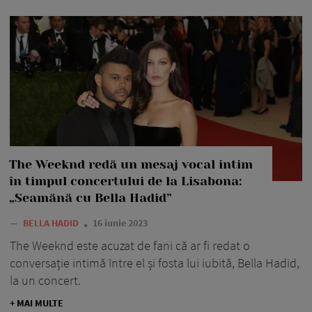
The Weeknd redă un mesaj vocal intim
în timpul concertului de la Lisabona:
„Seamănă cu Bella Hadid”
—
BELLA HADID
16 iunie 2023
The Weeknd este acuzat de fani că ar fi redat o
conversație intimă între el și fosta lui iubită, Bella Hadid,
la un concert.
+ MAI MULTE