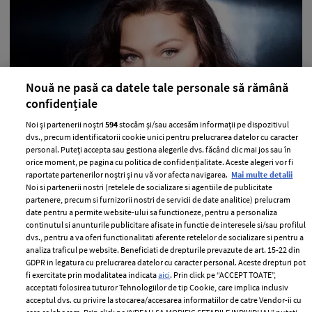
Nouă ne pasă ca datele tale personale să rămână
confidențiale
Bella Hadid, jenată de cel mai celebru
Noi și partenerii noștri
594
stocăm și/sau accesăm informații pe dispozitivul
dvs., precum identificatorii cookie unici pentru prelucrarea datelor cu caracter
moment al ei la Cannes
personal. Puteți accepta sau gestiona alegerile dvs. făcând clic mai jos sau în
orice moment, pe pagina cu politica de confidențialitate. Aceste alegeri vor fi
—
BELLA HADID
13 august 2021
raportate partenerilor noștri și nu vă vor afecta navigarea.
Mai multe detalii
Bella Hadid a vorbit deschis despre unul dintre cele mai
Noi si partenerii nostri (retelele de socializare si agentiile de publicitate
partenere, precum si furnizorii nostri de servicii de date analitice) prelucram
speciale momente ale sale pe covorul roșu.
date pentru a permite website-ului sa functioneze, pentru a personaliza
continutul si anunturile publicitare afisate in functie de interesele si/sau profilul
+ MAI MULTE
dvs., pentru a va oferi functionalitati aferente retelelor de socializare si pentru a
analiza traficul pe website. Beneficiati de drepturile prevazute de art. 15-22 din
GDPR in legatura cu prelucrarea datelor cu caracter personal. Aceste drepturi pot
fi exercitate prin modalitatea indicata
aici
. Prin click pe “ACCEPT TOATE”,
acceptati folosirea tuturor Tehnologiilor de tip Cookie, care implica inclusiv
acceptul dvs. cu privire la stocarea/accesarea informatiilor de catre Vendor-ii cu