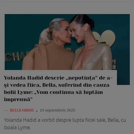
Yolanda Hadid descrie „neputința” de a-
și vedea fiica, Bella, suferind din cauza
bolii Lyme: „Vom continua să luptăm
împreună”
—
BELLA HADID
19 septembrie 2025
Yolanda Hadid a vorbit despre lupta fiicei sale, Bella, cu
boala Lyme.