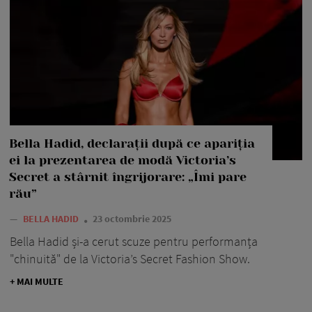
Bella Hadid, declarații după ce apariția
ei la prezentarea de modă Victoria’s
Secret a stârnit îngrijorare: „Îmi pare
rău”
—
BELLA HADID
23 octombrie 2025
Bella Hadid și-a cerut scuze pentru performanța
"chinuită" de la Victoria’s Secret Fashion Show.
+ MAI MULTE