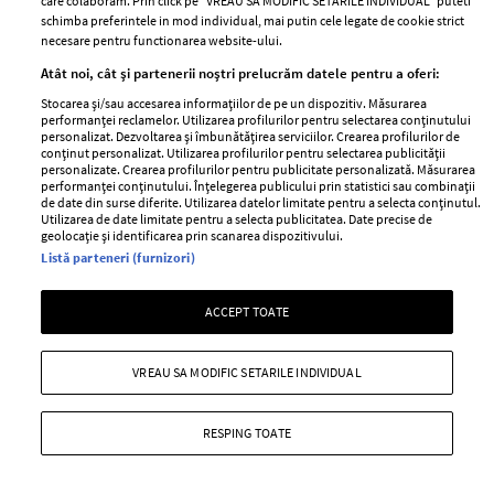
care colaboram. Prin click pe “VREAU SA MODIFIC SETARILE INDIVIDUAL” puteti
schimba preferintele in mod individual, mai putin cele legate de cookie strict
necesare pentru functionarea website-ului.
Atât noi, cât și partenerii noștri prelucrăm datele pentru a oferi:
Stocarea și/sau accesarea informațiilor de pe un dispozitiv. Măsurarea
performanței reclamelor. Utilizarea profilurilor pentru selectarea conținutului
personalizat. Dezvoltarea și îmbunătățirea serviciilor. Crearea profilurilor de
conținut personalizat. Utilizarea profilurilor pentru selectarea publicității
personalizate. Crearea profilurilor pentru publicitate personalizată. Măsurarea
performanței conținutului. Înțelegerea publicului prin statistici sau combinații
Rochii spectaculoase la Cannes: ținutele
de date din surse diferite. Utilizarea datelor limitate pentru a selecta conținutul.
Utilizarea de date limitate pentru a selecta publicitatea. Date precise de
care ne-au impresionat
geolocație și identificarea prin scanarea dispozitivului.
Listă parteneri (furnizori)
—
BELLA HADID
16 iulie 2021
Și anul acesta, cel puțin până în acest moment, am avut
ACCEPT TOATE
parte de rochii spectaculoase la Cannes. Vezi care sunt
cele care ne-au impresionat.
VREAU SA MODIFIC SETARILE INDIVIDUAL
+ MAI MULTE
RESPING TOATE