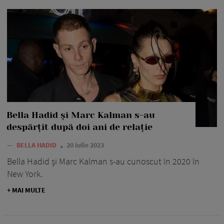
Bella Hadid și Marc Kalman s-au
despărțit după doi ani de relație
—
BELLA HADID
20 iulie 2023
Bella Hadid și Marc Kalman s-au cunoscut în 2020 în
New York.
+ MAI MULTE