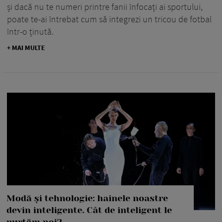
și dacă nu te numeri printre fanii înfocați ai sportului,
poate te-ai întrebat cum să integrezi un tricou de fotbal
într-o ținută.
+ MAI MULTE
Modă și tehnologie: hainele noastre
devin inteligente. Cât de inteligent le
purtăm noi?