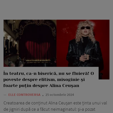
În teatru, ca-n biserică, nu se fluieră! O
poveste despre elitism, misoginie și
foarte puțin despre Alina Ceușan
—
ELLE CONTROVERSA
25 octombrie 2024
Creatoarea de conținut Alina Ceușan este ținta unui val
de jigniri după ce a făcut neimaginatul: și-a pozat