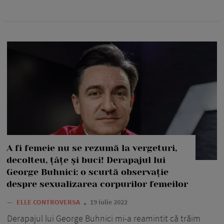
A fi femeie nu se rezumă la vergeturi,
decolteu, țâțe și buci! Derapajul lui
George Buhnici: o scurtă observație
despre sexualizarea corpurilor femeilor
—
ELLE CONTROVERSA
19 iulie 2022
Derapajul lui George Buhnici mi-a reamintit că trăim