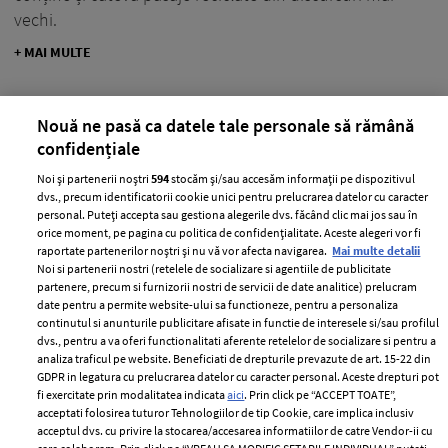
vechi.
+ MAI MULTE
Nouă ne pasă ca datele tale personale să rămână
confidențiale
Noi și partenerii noștri
594
stocăm și/sau accesăm informații pe dispozitivul
dvs., precum identificatorii cookie unici pentru prelucrarea datelor cu caracter
personal. Puteți accepta sau gestiona alegerile dvs. făcând clic mai jos sau în
orice moment, pe pagina cu politica de confidențialitate. Aceste alegeri vor fi
raportate partenerilor noștri și nu vă vor afecta navigarea.
Mai multe detalii
Noi si partenerii nostri (retelele de socializare si agentiile de publicitate
partenere, precum si furnizorii nostri de servicii de date analitice) prelucram
date pentru a permite website-ului sa functioneze, pentru a personaliza
continutul si anunturile publicitare afisate in functie de interesele si/sau profilul
dvs., pentru a va oferi functionalitati aferente retelelor de socializare si pentru a
Daiana Anghel e acuzată de plagiat de
analiza traficul pe website. Beneficiati de drepturile prevazute de art. 15-22 din
GDPR in legatura cu prelucrarea datelor cu caracter personal. Aceste drepturi pot
Jen Novakovich, de la The Eco Well
fi exercitate prin modalitatea indicata
aici
. Prin click pe “ACCEPT TOATE”,
acceptati folosirea tuturor Tehnologiilor de tip Cookie, care implica inclusiv
—
ELLE CONTROVERSA
11 ianuarie 2021
acceptul dvs. cu privire la stocarea/accesarea informatiilor de catre Vendor-ii cu