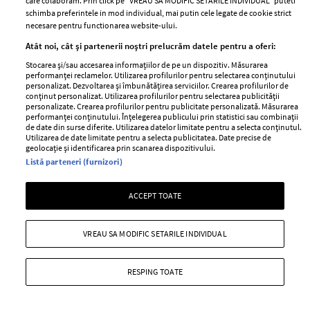
Daiana Anghel este cunoscută și urmărită în România
care colaboram. Prin click pe “VREAU SA MODIFIC SETARILE INDIVIDUAL” puteti
schimba preferintele in mod individual, mai putin cele legate de cookie strict
pentru conținutul legat de frumusețe și îngrijire pe care
necesare pentru functionarea website-ului.
îl postează pe rețelele sociale. Acum, e acuzată că ar fi
Atât noi, cât și partenerii noștri prelucrăm datele pentru a oferi:
plagiat postările altor persoane.
Stocarea și/sau accesarea informațiilor de pe un dispozitiv. Măsurarea
+ MAI MULTE
performanței reclamelor. Utilizarea profilurilor pentru selectarea conținutului
personalizat. Dezvoltarea și îmbunătățirea serviciilor. Crearea profilurilor de
conținut personalizat. Utilizarea profilurilor pentru selectarea publicității
personalizate. Crearea profilurilor pentru publicitate personalizată. Măsurarea
performanței conținutului. Înțelegerea publicului prin statistici sau combinații
de date din surse diferite. Utilizarea datelor limitate pentru a selecta conținutul.
Utilizarea de date limitate pentru a selecta publicitatea. Date precise de
geolocație și identificarea prin scanarea dispozitivului.
Listă parteneri (furnizori)
ACCEPT TOATE
VREAU SA MODIFIC SETARILE INDIVIDUAL
RESPING TOATE
Plângere penală pentru corupere de
minori pe numele lui Alexandru