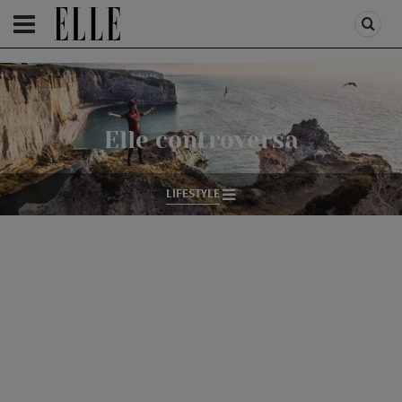
HOMEPAGE
/
LIFESTYLE
/
ELLE CONTROVERSA
Elle controversa
LIFESTYLE