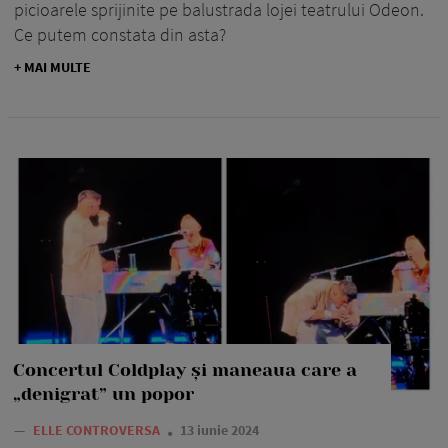
picioarele sprijinite pe balustrada lojei teatrului Odeon.
Ce putem constata din asta?
+ MAI MULTE
Concertul Coldplay și maneaua care a
„denigrat” un popor
—
ELLE CONTROVERSA
13 iunie 2024