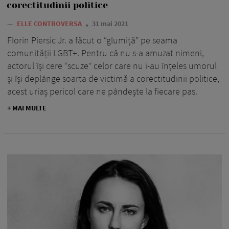
corectitudinii politice
—
ELLE CONTROVERSA
31 mai 2021
Florin Piersic Jr. a făcut o “glumiță” pe seama
comunității LGBT+. Pentru că nu s-a amuzat nimeni,
actorul își cere “scuze” celor care nu i-au înțeles umorul
și își deplânge soarta de victimă a corectitudinii politice,
acest uriaș pericol care ne pândește la fiecare pas.
+ MAI MULTE