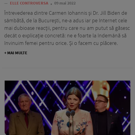
—
ELLE CONTROVERSA
09 mai 2022
Întrevederea dintre Carmen Iohannis și Dr. Jill Biden de
sâmbătă, de la București, ne-a adus iar pe Internet cele
mai dubioase reacții, pentru care nu am putut să găsesc
decât o explicație concretă: ne e foarte la îndemână să
învinuim femei pentru orice. Și o facem cu plăcere.
+ MAI MULTE