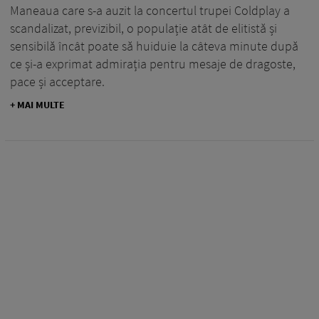
Maneaua care s-a auzit la concertul trupei Coldplay a
scandalizat, previzibil, o populație atât de elitistă și
sensibilă încât poate să huiduie la câteva minute după
ce și-a exprimat admirația pentru mesaje de dragoste,
pace și acceptare.
+ MAI MULTE