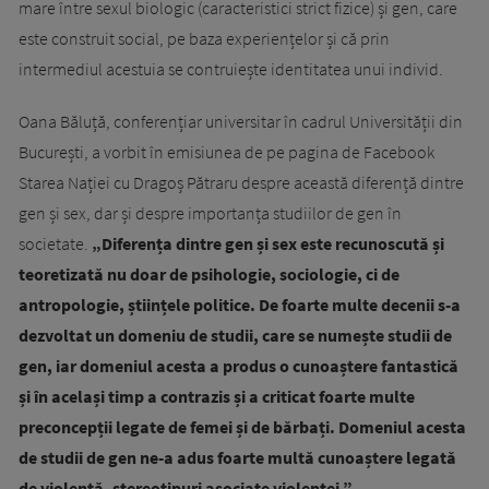
mare între sexul biologic (caracteristici strict fizice) și gen, care
este construit social, pe baza experiențelor și că prin
intermediul acestuia se contruiește identitatea unui individ.
Oana Băluță, conferențiar universitar în cadrul Universității din
București, a vorbit în emisiunea de pe pagina de Facebook
Starea Nației cu Dragoș Pătraru despre această diferență dintre
gen și sex, dar și despre importanța studiilor de gen în
societate.
„Diferența dintre gen și sex este recunoscută și
teoretizată nu doar de psihologie, sociologie, ci de
antropologie, științele politice. De foarte multe decenii s-a
dezvoltat un domeniu de studii, care se numește studii de
gen, iar domeniul acesta a produs o cunoaștere fantastică
și în același timp a contrazis și a criticat foarte multe
preconcepții legate de femei și de bărbați. Domeniul acesta
de studii de gen ne-a adus foarte multă cunoaștere legată
de violență, stereotipuri asociate violenței.”