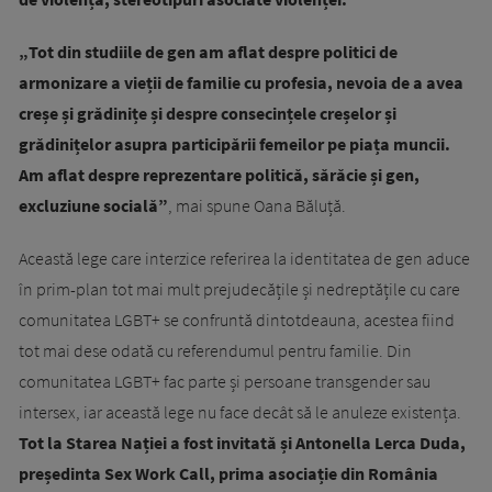
„Tot din studiile de gen am aflat despre politici de
armonizare a vieții de familie cu profesia, nevoia de a avea
creșe și grădinițe și despre consecințele creșelor și
grădinițelor asupra participării femeilor pe piața muncii.
Am aflat despre reprezentare politică, sărăcie și gen,
excluziune socială”
, mai spune Oana Băluță.
Această lege care interzice referirea la identitatea de gen aduce
în prim-plan tot mai mult prejudecățile și nedreptățile cu care
comunitatea LGBT+ se confruntă dintotdeauna, acestea fiind
tot mai dese odată cu referendumul pentru familie. Din
comunitatea LGBT+ fac parte și persoane transgender sau
intersex, iar această lege nu face decât să le anuleze existența.
Tot la Starea Nației a fost invitată și Antonella Lerca Duda,
președinta Sex Work Call, prima asociație din România