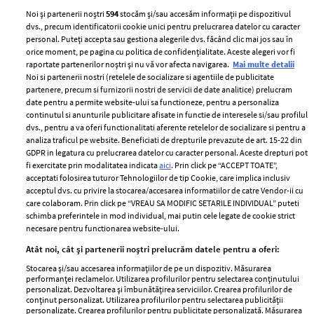
Noi și partenerii noștri
594
stocăm și/sau accesăm informații pe dispozitivul
dvs., precum identificatorii cookie unici pentru prelucrarea datelor cu caracter
personal. Puteți accepta sau gestiona alegerile dvs. făcând clic mai jos sau în
orice moment, pe pagina cu politica de confidențialitate. Aceste alegeri vor fi
raportate partenerilor noștri și nu vă vor afecta navigarea.
Mai multe detalii
Noi si partenerii nostri (retelele de socializare si agentiile de publicitate
partenere, precum si furnizorii nostri de servicii de date analitice) prelucram
ELLE Style Awards
Termeni si conditii
date pentru a permite website-ului sa functioneze, pentru a personaliza
2024
continutul si anunturile publicitare afisate in functie de interesele si/sau profilul
Politica de
dvs., pentru a va oferi functionalitati aferente retelelor de socializare si pentru a
Despre ELLE
confidențialitate
analiza traficul pe website. Beneficiati de drepturile prevazute de art. 15-22 din
Romania
GDPR in legatura cu prelucrarea datelor cu caracter personal. Aceste drepturi pot
Politica de cookies
fi exercitate prin modalitatea indicata
aici
. Prin click pe “ACCEPT TOATE”,
Contact
Publicitate
acceptati folosirea tuturor Tehnologiilor de tip Cookie, care implica inclusiv
acceptul dvs. cu privire la stocarea/accesarea informatiilor de catre Vendor-ii cu
Abonamente
care colaboram. Prin click pe “VREAU SA MODIFIC SETARILE INDIVIDUAL” puteti
schimba preferintele in mod individual, mai putin cele legate de cookie strict
necesare pentru functionarea website-ului.
Stiri
Libertatea pentru
Atât noi, cât și partenerii noștri prelucrăm datele pentru a oferi:
femei
GSP
Stocarea și/sau accesarea informațiilor de pe un dispozitiv. Măsurarea
Viva
performanței reclamelor. Utilizarea profilurilor pentru selectarea conținutului
Unica
personalizat. Dezvoltarea și îmbunătățirea serviciilor. Crearea profilurilor de
Avantaje
conținut personalizat. Utilizarea profilurilor pentru selectarea publicității
Baby
personalizate. Crearea profilurilor pentru publicitate personalizată. Măsurarea