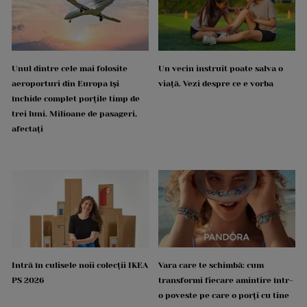
Unul dintre cele mai folosite
Un vecin instruit poate salva o
aeroporturi din Europa își
viață. Vezi despre ce e vorba
închide complet porțile timp de
trei luni. Milioane de pasageri,
afectați
Intră în culisele noii colecții IKEA
Vara care te schimbă: cum
PS 2026
transformi fiecare amintire într-
o poveste pe care o porți cu tine