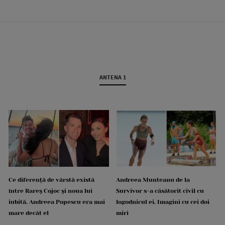
ANTENA 1
Ce diferență de vârstă există
Andreea Munteanu de la
între Rareș Cojoc și noua lui
Survivor s-a căsătorit civil cu
iubită. Andreea Popescu era mai
logodnicul ei. Imagini cu cei doi
mare decât el
miri