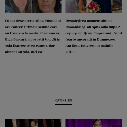
Cum a descoperit Alina Pușcău că
Despărțirea momentului în
are cancer. Primele semne care
România! Și-au spus adio după 2
au trimis-o la medic. Prietena ei,
copii și mulți ani împreună. „Sunt
Olga Barcari, a povestit tot: „Și în
foarte ancorată în Dumnezeu.
Asia Express avea cancer, dar
Am lăsat tot greul în mâinile
nimeni nu știa, nici ea”
Lui...”
CATINE.RO