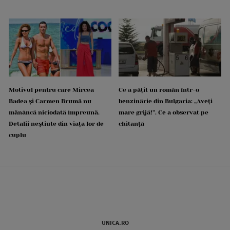
Motivul pentru care Mircea
Ce a pățit un român într-o
Badea și Carmen Brumă nu
benzinărie din Bulgaria: „Aveți
mănâncă niciodată împreună.
mare grijă!”. Ce a observat pe
Detalii neștiute din viața lor de
chitanță
cuplu
UNICA.RO