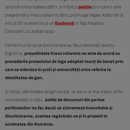
sprijină comunitatea LGBT+, a inițiat o
petiție
prin care îi cere
președintelui Klaus Iohannis să nu promulge legea. Astăzi de la
ora 18.00 va avea loc și un
flashmob
în fața Palatului
Cotroceni, cu același scop.
Conform unor surse politice care au făcut declarații pentru
Digi24.ro,
președintele Klaus Iohannis nu este de acord cu
prevederile proiectului de lege adoptat marți de Senat prin
care se interzice în școli și universități orice referire la
identitatea de gen.
Și totuși, identitatea de gen există, iar ea nu ar mai trebui să fie
considerată un tabu.
Astfel de discursuri din partea
politicienilor nu fac decât să alimenteze homofobia și
discriminarea, acestea regăsindu-se și în prezent în
societatea din România.