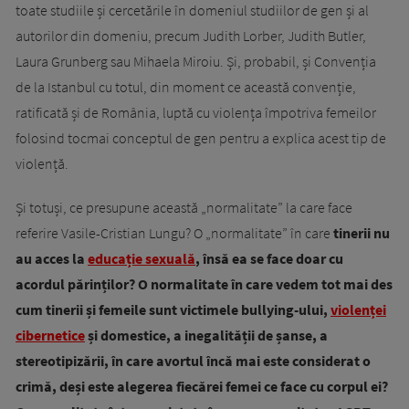
toate studiile și cercetările în domeniul studiilor de gen și al
autorilor din domeniu, precum Judith Lorber, Judith Butler,
Laura Grunberg sau Mihaela Miroiu. Și, probabil, și Convenția
de la Istanbul cu totul, din moment ce această convenție,
ratificată și de România, luptă cu violența împotriva femeilor
folosind tocmai conceptul de gen pentru a explica acest tip de
violență.
Și totuși, ce presupune această „normalitate” la care face
referire Vasile-Cristian Lungu? O „normalitate” în care
tinerii nu
au acces la
educație sexuală
, însă ea se face doar cu
acordul părinților? O normalitate în care vedem tot mai des
cum tinerii și femeile sunt victimele bullying-ului,
violenței
cibernetice
și domestice, a inegalității de șanse, a
stereotipizării, în care avortul încă mai este considerat o
crimă, deși este alegerea fiecărei femei ce face cu corpul ei?