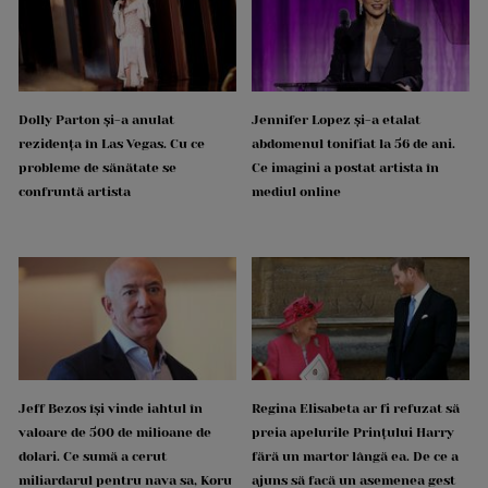
Dolly Parton și-a anulat
Jennifer Lopez și-a etalat
rezidența în Las Vegas. Cu ce
abdomenul tonifiat la 56 de ani.
probleme de sănătate se
Ce imagini a postat artista în
confruntă artista
mediul online
Jeff Bezos își vinde iahtul în
Regina Elisabeta ar fi refuzat să
valoare de 500 de milioane de
preia apelurile Prințului Harry
dolari. Ce sumă a cerut
fără un martor lângă ea. De ce a
miliardarul pentru nava sa, Koru
ajuns să facă un asemenea gest