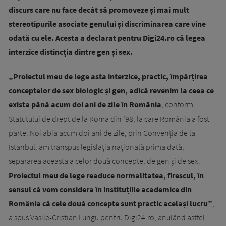
discurs care nu face decât să promoveze și mai mult
stereotipurile asociate genului și discriminarea care vine
odată cu ele. Acesta a declarat pentru Digi24.ro că legea
interzice distincția dintre gen și sex.
„Proiectul meu de lege asta interzice, practic, împărțirea
conceptelor de sex biologic și gen, adică revenim la ceea ce
exista până acum doi ani de zile în România
, conform
Statutului de drept de la Roma din ’98, la care România a fost
parte. Noi abia acum doi ani de zile, prin Convenția de la
Istanbul, am transpus legislația națională prima dată,
separarea aceasta a celor două concepte, de gen și de sex.
Proiectul meu de lege readuce normalitatea, firescul, în
sensul că vom considera în instituțiile academice din
România că cele două concepte sunt practic același lucru”
,
a spus Vasile-Cristian Lungu pentru Digi24.ro, anulând astfel