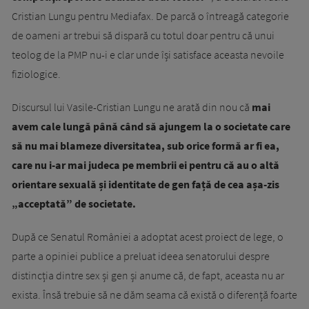
Cristian Lungu pentru Mediafax. De parcă o întreagă categorie
de oameni ar trebui să dispară cu totul doar pentru că unui
teolog de la PMP nu-i e clar unde își satisface aceasta nevoile
fiziologice.
Discursul lui Vasile-Cristian Lungu ne arată din nou că
mai
avem cale lungă până când să ajungem la o societate care
să nu mai blameze diversitatea, sub orice formă ar fi ea,
care nu i-ar mai judeca pe membrii ei pentru că au o altă
orientare sexuală și identitate de gen față de cea așa-zis
„acceptată” de societate.
După ce Senatul României a adoptat acest proiect de lege, o
parte a opiniei publice a preluat ideea senatorului despre
distincția dintre sex și gen și anume că, de fapt, aceasta nu ar
exista. Însă trebuie să ne dăm seama că există o diferență foarte