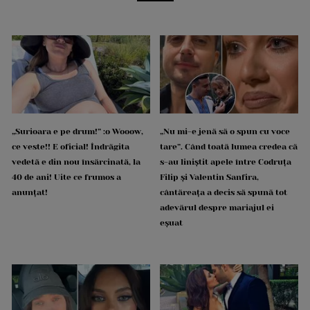
„Surioara e pe drum!” :o Wooow,
„Nu mi-e jenă să o spun cu voce
ce veste!! E oficial! Îndrăgita
tare”. Când toată lumea credea că
vedetă e din nou însărcinată, la
s-au liniștit apele între Codruța
40 de ani! Uite ce frumos a
Filip și Valentin Sanfira,
anunțat!
cântăreața a decis să spună tot
adevărul despre mariajul ei
eșuat