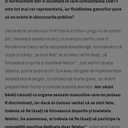
O normalitate într-o societate în care comunitatea LGBT+
este tot mai rar reprezentată, iar fluiditatea genurilor pare
să nu existe în discursurile publice?
Declarațiile senatorului PMP Vasile-Cristian Lungu nu se opresc
aici, deoarece acesta ne dă și un exemplu pentru care în
România ar trebui să fie adoptată această lege, considerând că
după ce băieții „se simt fete”, ei ar trebui să fie lăsați „să
folosească dușurile și toaletele fetelor.” „Sub administrația
Obama, școlile publice din SUA erau obligate să implementeze
această teorie de gen, cu consecințe foarte grave, iar recent
președintele Trump a corectat această aberație.
Am văzut
băieți născuți cu organe sexuale masculine care nu puteau
fi discriminați, iar dacă ei clamau verbal că se simt fete,
trebuia să fie lăsați să folosească dușurile și toaletele
fetelor. De asemenea, ei trebuia să fie lăsaţi să participe la
competiţii sportive dedicate doar fetelor”
, a declarat Vasile-