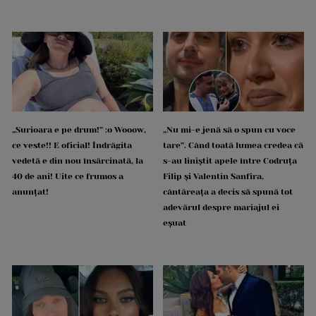
„Surioara e pe drum!” :o Wooow,
„Nu mi-e jenă să o spun cu voce
ce veste!! E oficial! Îndrăgita
tare”. Când toată lumea credea că
vedetă e din nou însărcinată, la
s-au liniștit apele între Codruța
40 de ani! Uite ce frumos a
Filip și Valentin Sanfira,
anunțat!
cântăreața a decis să spună tot
adevărul despre mariajul ei
eșuat