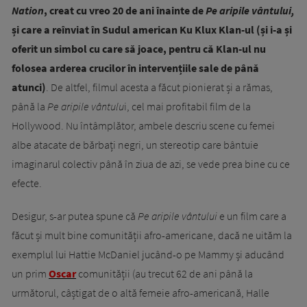
Nation
, creat cu vreo 20 de ani înainte de
Pe aripile vântului,
și care a reînviat în Sudul american Ku Klux Klan-ul (și i-a și
oferit un simbol cu care să joace, pentru că Klan-ul nu
folosea arderea crucilor în intervențiile sale de până
atunci)
. De altfel, filmul acesta a făcut pionierat și a rămas,
până la
Pe aripile vântulu
i, cel mai profitabil film de la
Hollywood. Nu întâmplător, ambele descriu scene cu femei
albe atacate de bărbați negri, un stereotip care bântuie
imaginarul colectiv până în ziua de azi, se vede prea bine cu ce
efecte.
Desigur, s-ar putea spune că
Pe aripile vântului
e un film care a
făcut și mult bine comunității afro-americane, dacă ne uităm la
exemplul lui Hattie McDaniel jucând-o pe Mammy și aducând
un prim
Oscar
comunității (au trecut 62 de ani până la
următorul, câștigat de o altă femeie afro-americană, Halle