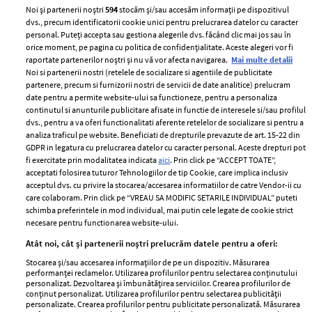
Noi și partenerii noștri
594
stocăm și/sau accesăm informații pe dispozitivul
dvs., precum identificatorii cookie unici pentru prelucrarea datelor cu caracter
personal. Puteți accepta sau gestiona alegerile dvs. făcând clic mai jos sau în
orice moment, pe pagina cu politica de confidențialitate. Aceste alegeri vor fi
raportate partenerilor noștri și nu vă vor afecta navigarea.
Mai multe detalii
Noi si partenerii nostri (retelele de socializare si agentiile de publicitate
partenere, precum si furnizorii nostri de servicii de date analitice) prelucram
ELLE Style Awards
Termeni si conditii
date pentru a permite website-ului sa functioneze, pentru a personaliza
2024
continutul si anunturile publicitare afisate in functie de interesele si/sau profilul
Politica de
dvs., pentru a va oferi functionalitati aferente retelelor de socializare si pentru a
Despre ELLE
confidențialitate
analiza traficul pe website. Beneficiati de drepturile prevazute de art. 15-22 din
Romania
GDPR in legatura cu prelucrarea datelor cu caracter personal. Aceste drepturi pot
Politica de cookies
fi exercitate prin modalitatea indicata
aici
. Prin click pe “ACCEPT TOATE”,
Contact
Publicitate
acceptati folosirea tuturor Tehnologiilor de tip Cookie, care implica inclusiv
acceptul dvs. cu privire la stocarea/accesarea informatiilor de catre Vendor-ii cu
Abonamente
care colaboram. Prin click pe “VREAU SA MODIFIC SETARILE INDIVIDUAL” puteti
schimba preferintele in mod individual, mai putin cele legate de cookie strict
necesare pentru functionarea website-ului.
Stiri
Libertatea pentru
Atât noi, cât și partenerii noștri prelucrăm datele pentru a oferi:
femei
GSP
Stocarea și/sau accesarea informațiilor de pe un dispozitiv. Măsurarea
Viva
performanței reclamelor. Utilizarea profilurilor pentru selectarea conținutului
Unica
personalizat. Dezvoltarea și îmbunătățirea serviciilor. Crearea profilurilor de
Avantaje
conținut personalizat. Utilizarea profilurilor pentru selectarea publicității
Baby
personalizate. Crearea profilurilor pentru publicitate personalizată. Măsurarea