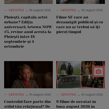
—
LIFESTYLE
06 august 2026
—
LIFESTYLE
06 august 2026
Ploiești, capitala artei
Filme SF care au
urbane? Ediția
dezamăgit publicul și cu
aniversară Artown NOW
care nu ar trebui să îți
#5, revine anul acesta la
pierzi timpul
Ploiești între 18
septembrie și 4
octombrie
—
LIFESTYLE
05 august 2026
—
LIFESTYLE
05 august 2026
Controlul face parte din
9 filme de neratat în
stilul tău relațional? De
luna august 2026 în