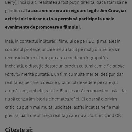
Berry), însă și aici realitatea a fost puțin diferită, dacă stăm să ne
gândim că
la acea vreme erau în vigoare legile Jim Crow, iar
actriței nici măcar nu i s-a permis să participe la unele
evenimente de promovare a filmului.
Însă, în contextul înlăturării filmului de pe HBO, și mai ales în
contextul protestelor care ne-au făcut pe mulți dintre noi să
reconsiderăm o istorie pe care o credeam îngropată și
încheiată, o discuție despre un produs cultural cum e
Pe aripile
vântului
merită purtată. E un film cu multe merite, desigur, dar
realitatea pe care o descrie și punctul de vedere pe care și-l
asumă sunt, ambele, rasiste. E necesar să recunoaștem asta, dar
nu să cenzurăm istoria cinematografiei. Ci doar să o privim
critic, cu puțin mai multă luciditate, astfel încât să ne fie mai
greu să luăm drept firești realități care nu au fost nicicând OK.
Citește și: