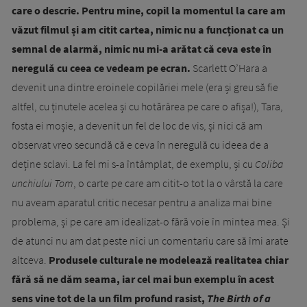
care o descrie. Pentru mine, copil la momentul la care am
văzut filmul și am citit cartea, nimic nu a funcționat ca un
semnal de alarmă, nimic nu mi-a arătat că ceva este în
neregulă cu ceea ce vedeam pe ecran.
Scarlett O’Hara a
devenit una dintre eroinele copilăriei mele (era și greu să fie
altfel, cu ținutele acelea și cu hotărârea pe care o afișa!), Tara,
fosta ei moșie, a devenit un fel de loc de vis, și nici că am
observat vreo secundă că e ceva în neregulă cu ideea de a
deține sclavi. La fel mi s-a întâmplat, de exemplu, și cu
Coliba
unchiului Tom
, o carte pe care am citit-o tot la o vârstă la care
nu aveam aparatul critic necesar pentru a analiza mai bine
problema, și pe care am idealizat-o fără voie în mintea mea. Și
de atunci nu am dat peste nici un comentariu care să îmi arate
altceva.
Produsele culturale ne modelează realitatea chiar
fără să ne dăm seama, iar cel mai bun exemplu în acest
sens vine tot de la un film profund rasist,
The Birth of a