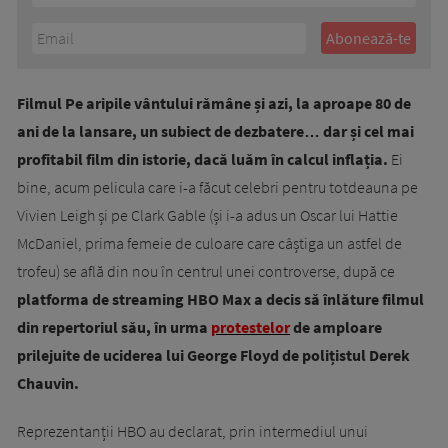
Filmul Pe aripile vântului rămâne și azi, la aproape 80 de
ani de la lansare, un subiect de dezbatere… dar și cel mai
profitabil film din istorie, dacă luăm în calcul inflația.
Ei
bine, acum pelicula care i-a făcut celebri pentru totdeauna pe
Vivien Leigh și pe Clark Gable (și i-a adus un Oscar lui Hattie
McDaniel, prima femeie de culoare care câștiga un astfel de
trofeu) se află din nou în centrul unei controverse, după ce
platforma de streaming HBO Max a decis să înlăture filmul
din repertoriul său, în urma
protestelor
de amploare
prilejuite de uciderea lui George Floyd de polițistul Derek
Chauvin.
Reprezentanții HBO au declarat, prin intermediul unui