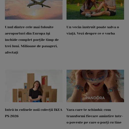
Unul dintre cele mai folosite
Un vecin instruit poate salva o
aeroporturi din Europa își
viață. Vezi despre ce e vorba
închide complet porțile timp de
trei luni. Milioane de pasageri,
afectați
Intră în culisele noii colecții IKEA
Vara care te schimbă: cum
PS 2026
transformi fiecare amintire într-
o poveste pe care o porți cu tine