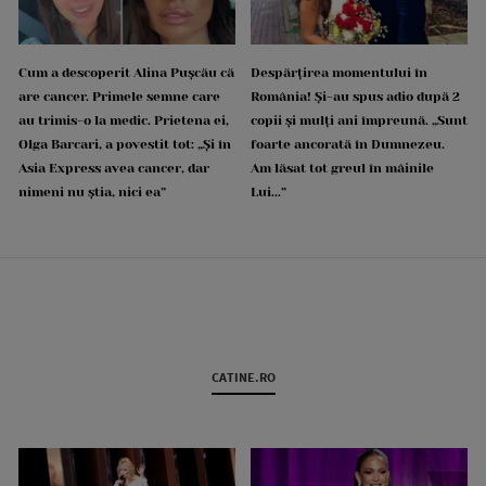
Cum a descoperit Alina Pușcău că
Despărțirea momentului în
are cancer. Primele semne care
România! Și-au spus adio după 2
au trimis-o la medic. Prietena ei,
copii și mulți ani împreună. „Sunt
Olga Barcari, a povestit tot: „Și în
foarte ancorată în Dumnezeu.
Asia Express avea cancer, dar
Am lăsat tot greul în mâinile
nimeni nu știa, nici ea”
Lui...”
CATINE.RO