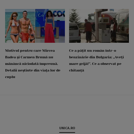
Motivul pentru care Mircea
Ce a pățit un român într-o
Badea și Carmen Brumă nu
benzinărie din Bulgaria: „Aveți
mănâncă niciodată împreună.
mare grijă!”. Ce a observat pe
Detalii neștiute din viața lor de
chitanță
cuplu
UNICA.RO