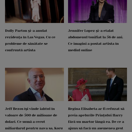
Dolly Parton și-a anulat
Jennifer Lopez și-a etalat
rezidența în Las Vegas. Cu ce
abdomenul tonifiat la 56 de ani.
probleme de sănătate se
Ce imagini a postat artista în
confruntă artista
mediul online
Jeff Bezos își vinde iahtul în
Regina Elisabeta ar fi refuzat să
valoare de 500 de milioane de
preia apelurile Prințului Harry
dolari. Ce sumă a cerut
fără un martor lângă ea. De ce a
miliardarul pentru nava sa, Koru
ajuns să facă un asemenea gest