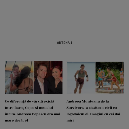
ANTENA 1
Ce diferență de vârstă există
Andreea Munteanu de la
între Rareș Cojoc și noua lui
Survivor s-a căsătorit civil cu
iubită. Andreea Popescu era mai
logodnicul ei. Imagini cu cei doi
mare decât el
miri