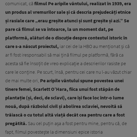
comunicat, că
filmul Pe aripile vântului, realizat în 1939, era
un produs al vremurilor sale și că descria prejudecăți etnice
și rasiale care „erau greșite atunci și sunt greșite și azi.” Se
pare că filmul se va întoarce, la un moment dat, pe
platformă, alături de o discuție despre contextul istoric în
care s-a născut proiectul,
iar cei de la HBO au menționat și că
ar fi fost iresponsabil să mai țină filmul pe platformă, fără ca
acesta să fie însoțit de vreo explicație a descrierilor rasiste pe
care le conține. Pe scurt, însă, pentru cei care nu l-au văzut chiar
de mai multe ori,
Pe aripile vântului spune povestea unei
tinere femei, Scarlett O’Hara, fiica unui fost stăpân de
plantație (și, deci, de sclavi), care își face loc într-o lume
nouă, după războiul civil și abolirea sclaviei, nevoită să
trăiască o cu totul altă viață decât cea pentru care a fost
pregătită.
Sau cel puțin așa a fost pentru mine, pentru că, de
fapt, filmul povestește la dimensiuni epice istoria