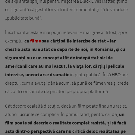
de a-și arăta sprijinul pentru mișcarea Black Lives Matter, știind
cu siguranță că gestul lor va fi intens comentat și că le va aduce
„publicitate bună”.
Însă lucrul acesta e mai puțin relevant – mai grav ar fi fost, spre
exemplu,
ca
filme
sau cărți să fie interzise de stat – iar
chestia asta nu e atât de departe de noi, în România, și cu
siguranță nu e un concept atât de îndepărtat nici de
americanii care au mai văzut, la viața lor, cărți și pelicule
interzise, uneori arse dramatic
în piața publică. Însă HBO are
dreptul, cum a avut și până acum, să pună ce filme vrea și crede
că vor fi consumate de privitori pe propria platformă.
Cât despre cealaltă discuție, dacă un film poate fi sau nu rasist,
atunci lucrurile se complică. În primul rând, pentru că, da,
un
film poate să descrie o realitate complet rasistă, și să facă
asta dintr-o perspectivă care nu critică deloc realitatea pe