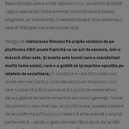
Reconstrucției care a urmat războiului civil, punând în antiteză
viața și valorile din Sudul american profund rasist și Nordul
progresist, iar Scarlett este, în această situație, doar personajul
care să înfățișeze mai bine o lume nouă.
Desigur că î
nlăturarea filmului Pe aripile vântului de pe
platforma HBO poate fi privită ca un act de cenzură, într-o
măsură chiar este. Și acesta este lucrul care a scandalizat
multă lume astăzi, care s-a grăbit să își exprime opoziția pe
rețelele de socializare,
în condițiile în care filmul este unul
dintre cele mai iubite și vizionate ale tuturor timpurilor, unul
care nu doar că a făcut pionierat din punct de vedere tehnic,
dar a și gâdilat fanteziile romantice ale multor generații. Numai
că lucrurile nu stau chiar așa, iar privită la rece, această scoatere
de pe platformă a filmului nu înseamnă altceva decât o alianță
performativă – adică un gest ostentativ făcut de cei de la HBO