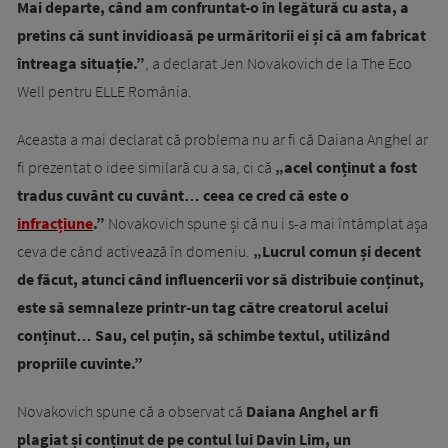
Mai departe, când am confruntat-o în legătură cu asta, a
pretins că sunt invidioasă pe urmăritorii ei și că am fabricat
întreaga situație.”
, a declarat Jen Novakovich de la The Eco
Well pentru ELLE România.
Aceasta a mai declarat că problema nu ar fi că Daiana Anghel ar
fi prezentat o idee similară cu a sa, ci că
„acel conținut a fost
tradus cuvânt cu cuvânt… ceea ce cred că este o
infracțiune
.”
Novakovich spune și că nu i s-a mai întâmplat așa
ceva de când activează în domeniu.
„Lucrul comun și decent
de făcut, atunci când influencerii vor să distribuie conținut,
este să semnaleze printr-un tag către creatorul acelui
conținut… Sau, cel puțin, să schimbe textul, utilizând
propriile cuvinte.”
Novakovich spune că a observat că
Daiana Anghel ar fi
plagiat și conținut de pe contul lui Davin Lim, un