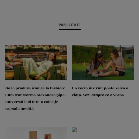
PUBLICITATE
De la produse iconice la fashion:
Un vecin instruit poate salva o
Cum transformă Alexandra Șipa
viață. Vezi despre ce e vorba
universul Lidl într-o colecție-
capsulă inedită