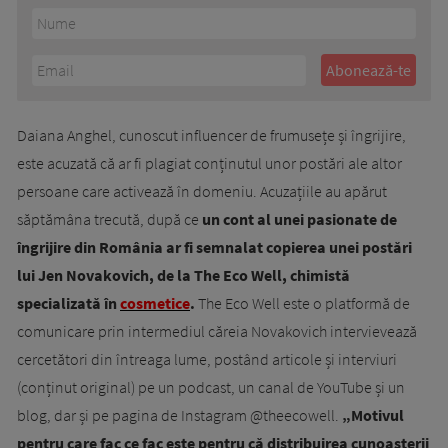
Daiana Anghel, cunoscut influencer de frumusețe și îngrijire,
este acuzată că ar fi plagiat conținutul unor postări ale altor
persoane care activează în domeniu. Acuzațiile au apărut
săptămâna trecută, după ce
un cont al unei pasionate de
îngrijire din România ar fi semnalat copierea unei postări
lui Jen Novakovich, de la The Eco Well, chimistă
specializată în
cosmetice
.
The Eco Well este o platformă de
comunicare prin intermediul căreia Novakovich intervievează
cercetători din întreaga lume, postând articole și interviuri
(conținut original) pe un podcast, un canal de YouTube și un
blog, dar și pe pagina de Instagram @theecowell.
„Motivul
pentru care fac ce fac este pentru că distribuirea cunoașterii