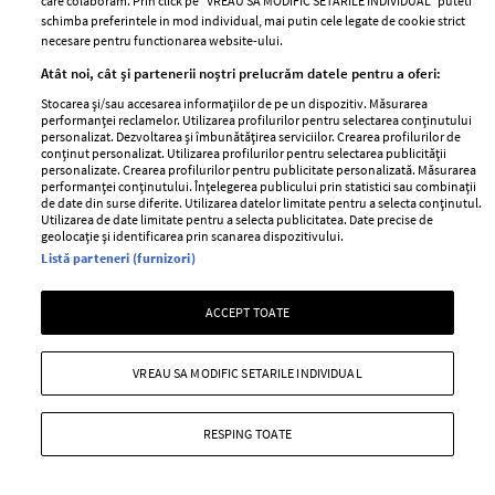
care colaboram. Prin click pe “VREAU SA MODIFIC SETARILE INDIVIDUAL” puteti
Contact
Publicitate
schimba preferintele in mod individual, mai putin cele legate de cookie strict
Abonamente
necesare pentru functionarea website-ului.
Atât noi, cât și partenerii noștri prelucrăm datele pentru a oferi:
Stocarea și/sau accesarea informațiilor de pe un dispozitiv. Măsurarea
Stiri
Libertatea pentru
performanței reclamelor. Utilizarea profilurilor pentru selectarea conținutului
femei
personalizat. Dezvoltarea și îmbunătățirea serviciilor. Crearea profilurilor de
GSP
conținut personalizat. Utilizarea profilurilor pentru selectarea publicității
Viva
personalizate. Crearea profilurilor pentru publicitate personalizată. Măsurarea
Unica
performanței conținutului. Înțelegerea publicului prin statistici sau combinații
Avantaje
de date din surse diferite. Utilizarea datelor limitate pentru a selecta conținutul.
Baby
Utilizarea de date limitate pentru a selecta publicitatea. Date precise de
Retete practice
geolocație și identificarea prin scanarea dispozitivului.
Retete
Listă parteneri (furnizori)
Pariază responsabil! Decizia ONJN nr. 821/25.09.2025.
ACCEPT TOATE
Jocurile de noroc sunt interzise minorilor.
VREAU SA MODIFIC SETARILE INDIVIDUAL
Copyright © 2026 Ringier Romania SRL
RESPING TOATE