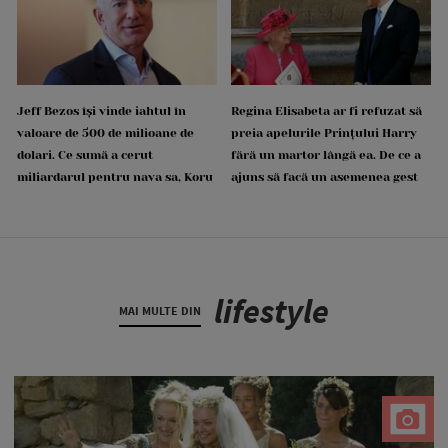
Jeff Bezos își vinde iahtul în
Regina Elisabeta ar fi refuzat să
valoare de 500 de milioane de
preia apelurile Prințului Harry
dolari. Ce sumă a cerut
fără un martor lângă ea. De ce a
miliardarul pentru nava sa, Koru
ajuns să facă un asemenea gest
lifestyle
MAI MULTE DIN