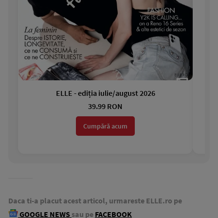
ELLE - ediția iulie/august 2026
Gar
39.99 RON
Cumpără acum
Daca ti-a placut acest articol, urmareste ELLE.ro pe
GOOGLE NEWS
sau pe
FACEBOOK