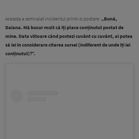
Aceasta a semnalat incidentul printr-o postare:
„Bună,
Daiana. Mă bucur mult că îți place conținutul postat de
mine. Data viitoare când postezi cuvânt cu cuvânt, ai putea
să iei în considerare citarea sursei (indiferent de unde îți iei
conținutul)?”.