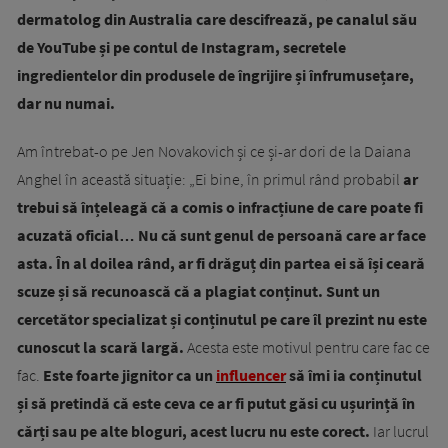
dermatolog din Australia care descifrează, pe canalul său
de YouTube și pe contul de Instagram, secretele
ingredientelor din produsele de îngrijire și înfrumusețare,
dar nu numai.
Am întrebat-o pe Jen Novakovich și ce și-ar dori de la Daiana
Anghel în această situație: „Ei bine, în primul rând probabil
ar
trebui să înțeleagă că a comis o infracțiune de care poate fi
acuzată oficial… Nu că sunt genul de persoană care ar face
asta. În al doilea rând, ar fi drăguț din partea ei să își ceară
scuze și să recunoască că a plagiat conținut. Sunt un
cercetător specializat și conținutul pe care îl prezint nu este
cunoscut la scară largă.
Acesta este motivul pentru care fac ce
fac.
Este foarte jignitor ca un
influencer
să îmi ia conținutul
și să pretindă că este ceva ce ar fi putut găsi cu ușurință în
cărți sau pe alte bloguri, acest lucru nu este corect.
Iar lucrul