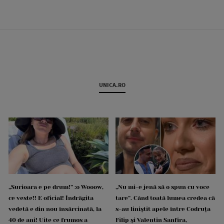
UNICA.RO
„Surioara e pe drum!” :o Wooow,
„Nu mi-e jenă să o spun cu voce
ce veste!! E oficial! Îndrăgita
tare”. Când toată lumea credea că
vedetă e din nou însărcinată, la
s-au liniștit apele între Codruța
40 de ani! Uite ce frumos a
Filip și Valentin Sanfira,