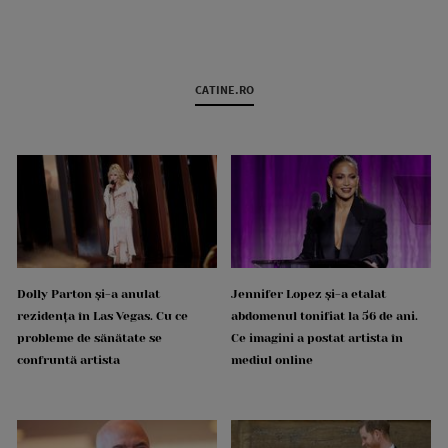
CATINE.RO
Dolly Parton și-a anulat
Jennifer Lopez și-a etalat
rezidența în Las Vegas. Cu ce
abdomenul tonifiat la 56 de ani.
probleme de sănătate se
Ce imagini a postat artista în
confruntă artista
mediul online