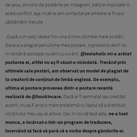
de spus, dincolo de postările pe Instagram, părțile implicate în
acest conflict, așa încât le-am contactat pe ambele la finalul
săptămânii trecute.
„După cum poți vedea într-una dintre ultimele mele postări,
Daiana a plagiat penultima mea postare,
Ingredients don’t lie
,
în română aproape cuvânt cu cuvânt.
@testaholic mi-a arătat
postarea ei, altfel nu aș fi văzut-o niciodată. Trecând prin
ultimele sale postări, am observat un model de plagiat de
la creatorii de conținut de limbă engleză. De exemplu,
ultima ei postare provenea dintr-o postare recentă
realizată de @funskincare.
Dacă ar fi semnalat sau creditat
autorii, nu aș fi avut o mare problemă cu faptul că a distribuit
conținutul meu sau al altora. Dar, în loc să facă asta,
ne-a luat
munca, a încărcat-o într-un program de traducere,
încercând să facă să pară că e vorba despre gândurile ei.