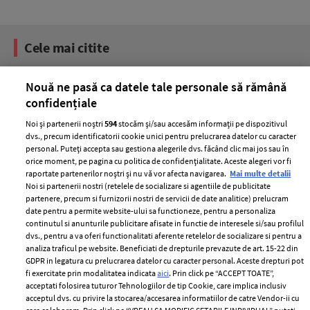
Cele mai citite
BEAUTY
BEAUTY TIPS
BE
Nouă ne pasă ca datele tale personale să rămână
țe
7 uleiuri care stimulează creșterea rapidă a
Ce
confidențiale
părului
de
Noi și partenerii noștri
594
stocăm și/sau accesăm informații pe dispozitivul
dvs., precum identificatorii cookie unici pentru prelucrarea datelor cu caracter
personal. Puteți accepta sau gestiona alegerile dvs. făcând clic mai jos sau în
orice moment, pe pagina cu politica de confidențialitate. Aceste alegeri vor fi
raportate partenerilor noștri și nu vă vor afecta navigarea.
Mai multe detalii
Noi si partenerii nostri (retelele de socializare si agentiile de publicitate
partenere, precum si furnizorii nostri de servicii de date analitice) prelucram
date pentru a permite website-ului sa functioneze, pentru a personaliza
continutul si anunturile publicitare afisate in functie de interesele si/sau profilul
dvs., pentru a va oferi functionalitati aferente retelelor de socializare si pentru a
ELLE Style Awards
Termeni si conditii
analiza traficul pe website. Beneficiati de drepturile prevazute de art. 15-22 din
2024
GDPR in legatura cu prelucrarea datelor cu caracter personal. Aceste drepturi pot
Politica de
fi exercitate prin modalitatea indicata
aici
. Prin click pe “ACCEPT TOATE”,
Despre ELLE
confidențialitate
acceptati folosirea tuturor Tehnologiilor de tip Cookie, care implica inclusiv
Romania
Politica de cookies
acceptul dvs. cu privire la stocarea/accesarea informatiilor de catre Vendor-ii cu