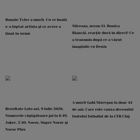
Bonnie Tyler a murit. Cu ce boală
Mireasa, sezon 13. Bunica
s-a luptat artista și ce avere a
Biancăi, reacție dură în direct! Ce
lăsat în urmă
a transmis după ce a văzut
imaginile cu Denis
A murit Gabi Mureșan la doar 44
Rezultate Loto azi, 9 iulie 2026.
de ani. Care este cauza decesului
Numerele câștigătoare joi la 6/49,
fostului fotbalist de la CFR Cluj
Joker, 5/40, Noroc, Super Noroc și
Noroc Plus