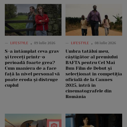
—
LIFESTYLE
09 iulie 2026
—
LIFESTYLE
08 iulie 2026
S-a întâmplat ceva grav
Umbra tatălui meu,
și treceți printr-o
câștigător al premiului
perioadă foarte grea?
BAFTA pentru Cel Mai
Cum maniera de a face
Bun Film de Debut și
față la nivel personal vă
selecționat în competiția
poate eroda și distruge
oficială de la Cannes
cuplul
2025, intră în
cinematografele din
România