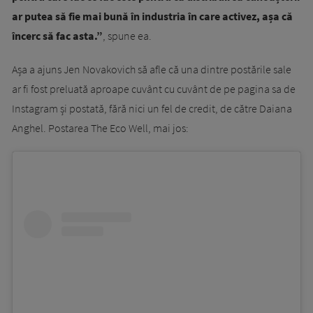
ar putea să fie mai bună în industria în care activez, așa că
încerc să fac asta.”
, spune ea.
Așa a ajuns Jen Novakovich să afle că una dintre postările sale
ar fi fost preluată aproape cuvânt cu cuvânt de pe pagina sa de
Instagram și postată, fără nici un fel de credit, de către Daiana
Anghel. Postarea The Eco Well, mai jos: