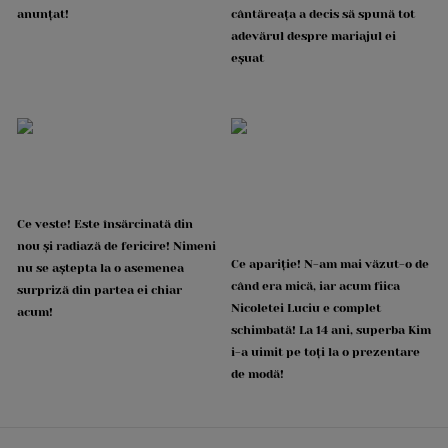
anunțat!
cântăreața a decis să spună tot
adevărul despre mariajul ei
eșuat
Ce veste! Este însărcinată din
nou și radiază de fericire! Nimeni
Ce apariție! N-am mai văzut-o de
nu se aștepta la o asemenea
când era mică, iar acum fiica
surpriză din partea ei chiar
Nicoletei Luciu e complet
acum!
schimbată! La 14 ani, superba Kim
i-a uimit pe toți la o prezentare
de modă!