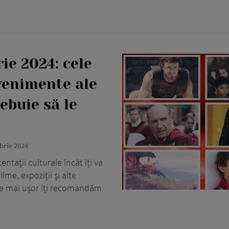
ie 2024: cele
venimente ale
rebuie să le
brie 2024
ntații culturale încât îți va
lme, expoziții și alte
e mai ușor îți recomandăm