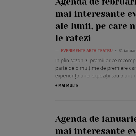
Agenda de februari
mai interesante e
ale lunii, pe care 
le ratezi
—
EVENIMENTE ARTA-TEATRU
31 ianuar
În plin sezon al premiilor ce recomp
parte de o mulțime de premiere care
experiența unei expoziții sau a unui
+ MAI MULTE
Agenda de ianuarie
mai interesante e