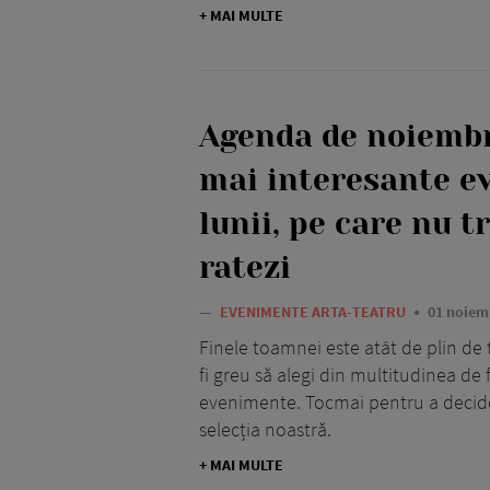
+ MAI MULTE
Agenda de noiembr
mai interesante e
lunii, pe care nu t
ratezi
—
EVENIMENTE ARTA-TEATRU
01 noiem
Finele toamnei este atât de plin de te
fi greu să alegi din multitudinea de fi
evenimente. Tocmai pentru a decid
selecția noastră.
+ MAI MULTE