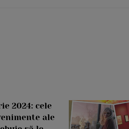
ie 2024: cele
venimente ale
rebuie să le