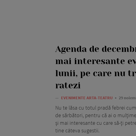
Agenda de decembr
mai interesante e
lunii, pe care nu t
ratezi
—
EVENIMENTE ARTA-TEATRU
29 noiem
Nu te lăsa cu totul pradă febrei cum
de sărbători, pentru că ai o mulțime
și mai interesante cu care să-ți pet
tine câteva sugestii.