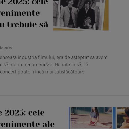
e 2025: cele
venimente
nu trebuie să
ie 2025
ensează industria filmului, era de așteptat să avem
 să merite recomandări. Nu uita, însă, că
 concert poate fi încă mai satisfăcătoare.
 2025: cele
venimente ale