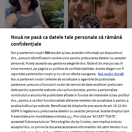
Nouă ne pasă ca datele tale personale să rămână
„Surioara e pe drum!” :o Wooow,
„Nu mi-e jenă să o spun cu voce
confidențiale
ce veste!! E oficial! Îndrăgita
tare”. Când toată lumea credea că
vedetă e din nou însărcinată, la
s-au liniștit apele între Codruța
Noi și partenerii noștri
594
stocăm și/sau accesăm informații pe dispozitivul
dvs., precum identificatorii cookie unici pentru prelucrarea datelor cu caracter
40 de ani! Uite ce frumos a
Filip și Valentin Sanfira,
personal. Puteți accepta sau gestiona alegerile dvs. făcând clic mai jos sau în
anunțat!
cântăreața a decis să spună tot
orice moment, pe pagina cu politica de confidențialitate. Aceste alegeri vor fi
adevărul despre mariajul ei
raportate partenerilor noștri și nu vă vor afecta navigarea.
Mai multe detalii
eșuat
Noi si partenerii nostri (retelele de socializare si agentiile de publicitate
partenere, precum si furnizorii nostri de servicii de date analitice) prelucram
date pentru a permite website-ului sa functioneze, pentru a personaliza
continutul si anunturile publicitare afisate in functie de interesele si/sau profilul
dvs., pentru a va oferi functionalitati aferente retelelor de socializare si pentru a
analiza traficul pe website. Beneficiati de drepturile prevazute de art. 15-22 din
GDPR in legatura cu prelucrarea datelor cu caracter personal. Aceste drepturi pot
fi exercitate prin modalitatea indicata
aici
. Prin click pe “ACCEPT TOATE”,
acceptati folosirea tuturor Tehnologiilor de tip Cookie, care implica inclusiv
acceptul dvs. cu privire la stocarea/accesarea informatiilor de catre Vendor-ii cu