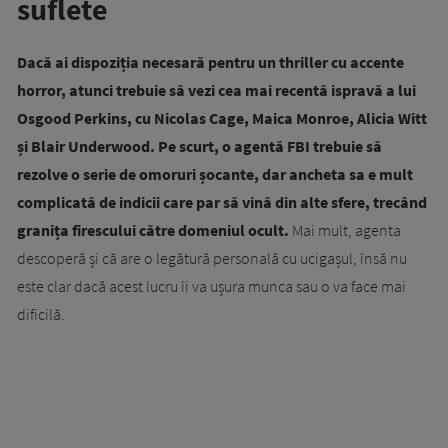
suflete
Dacă ai dispoziția necesară pentru un thriller cu accente
horror, atunci trebuie să vezi cea mai recentă ispravă a lui
Osgood Perkins, cu Nicolas Cage, Maica Monroe, Alicia Witt
și Blair Underwood. Pe scurt, o agentă FBI trebuie să
rezolve o serie de omoruri șocante, dar ancheta sa e mult
complicată de indicii care par să vină din alte sfere, trecând
granița firescului către domeniul ocult.
Mai mult, agenta
descoperă și că are o legătură personală cu ucigașul, însă nu
este clar dacă acest lucru îi va ușura munca sau o va face mai
dificilă.