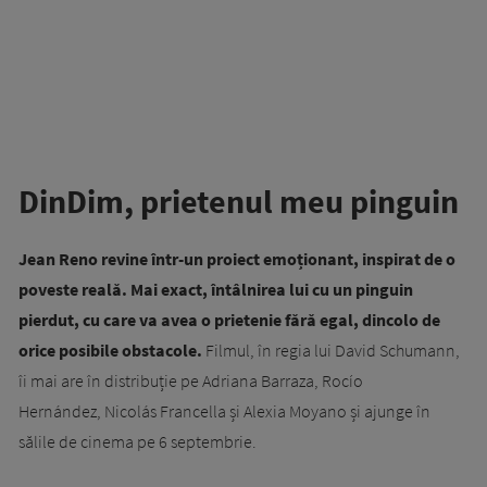
DinDim, prietenul meu pinguin
Jean Reno revine într-un proiect emoționant, inspirat de o
poveste reală. Mai exact, întâlnirea lui cu un pinguin
pierdut, cu care va avea o prietenie fără egal, dincolo de
orice posibile obstacole.
Filmul, în regia lui David Schumann,
îi mai are în distribuție pe Adriana Barraza, Rocío
Hernández, Nicolás Francella și Alexia Moyano și ajunge în
sălile de cinema pe 6 septembrie.