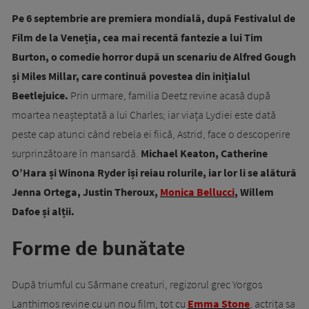
Pe 6 septembrie are premiera mondială, după Festivalul de
Film de la Veneția, cea mai recentă fantezie a lui Tim
Burton, o comedie horror după un scenariu de Alfred Gough
și Miles Millar, care continuă povestea din inițialul
Beetlejuice.
Prin urmare, familia Deetz revine acasă după
moartea neașteptată a lui Charles; iar viața Lydiei este dată
peste cap atunci când rebela ei fiică, Astrid, face o descoperire
surprinzătoare în mansardă.
Michael Keaton, Catherine
O’Hara și Winona Ryder își reiau rolurile, iar lor li se alătură
Jenna Ortega, Justin Theroux,
Monica Bellucci
, Willem
Dafoe și alții.
Forme de bunătate
După triumful cu Sărmane creaturi, regizorul grec Yorgos
Lanthimos revine cu un nou film, tot cu
Emma Stone
, actrița sa