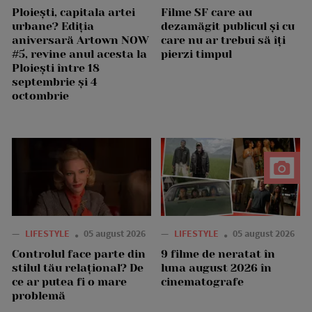
Ploiești, capitala artei
Filme SF care au
urbane? Ediția
dezamăgit publicul și cu
aniversară Artown NOW
care nu ar trebui să îți
#5, revine anul acesta la
pierzi timpul
Ploiești între 18
septembrie și 4
octombrie
—
LIFESTYLE
05 august 2026
—
LIFESTYLE
05 august 2026
Controlul face parte din
9 filme de neratat în
stilul tău relațional? De
luna august 2026 în
ce ar putea fi o mare
cinematografe
problemă