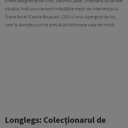
tinere designerițe de viitor, Paloma Castel, încercând să salveze
situația; însă lucrurile sunt înrăutățite major de intervenția lui
Diane Rovel (Carole Bouquet), CEO-ul unui supergrup de lux,
care își dorește cu orice preț să achiziționeze casa de modă.
Longlegs: Colecționarul de