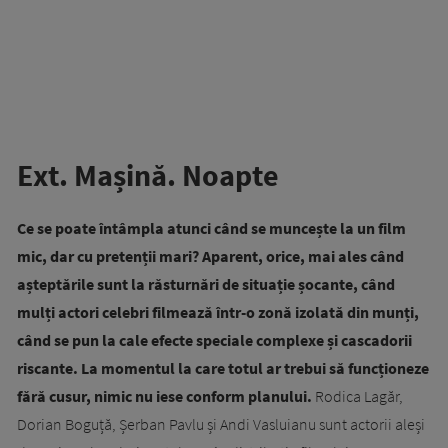
Ext. Mașină. Noapte
Ce se poate întâmpla atunci când se muncește la un film
mic, dar cu pretenții mari? Aparent, orice, mai ales când
așteptările sunt la răsturnări de situație șocante, când
mulți actori celebri filmează într-o zonă izolată din munți,
când se pun la cale efecte speciale complexe și cascadorii
riscante. La momentul la care totul ar trebui să funcționeze
fără cusur, nimic nu iese conform planului.
Rodica Lagăr,
Dorian Boguță, Șerban Pavlu și Andi Vasluianu sunt actorii aleși