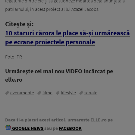
legăturile dintre ele și să gestioneze moartea deja anunțată a
patriarhului, în acest proiect al lui Azazel Jacobs.
Citește și:
10 staruri cărora le place să-și urmărească
pe ecrane proiectele personale
Foto: PR
Urmăreşte cel mai nou VIDEO incărcat pe
elle.ro
evenimente
filme
lifestyle
seriale
Daca ti-a placut acest articol, urmareste ELLE.ro pe
GOOGLE NEWS
sau pe
FACEBOOK