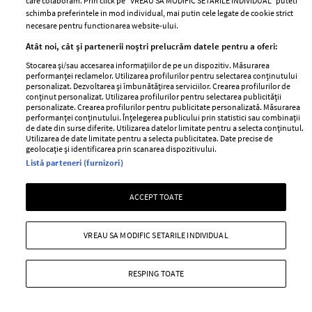
care colaboram. Prin click pe “VREAU SA MODIFIC SETARILE INDIVIDUAL” puteti
Cum a descoperit Alina Pușcău că
Despărțirea momentului în
schimba preferintele in mod individual, mai putin cele legate de cookie strict
are cancer. Primele semne care
România! Și-au spus adio după 2
necesare pentru functionarea website-ului.
au trimis-o la medic. Prietena ei,
copii și mulți ani împreună. „Sunt
Atât noi, cât și partenerii noștri prelucrăm datele pentru a oferi:
Olga Barcari, a povestit tot: „Și în
foarte ancorată în Dumnezeu.
Stocarea și/sau accesarea informațiilor de pe un dispozitiv. Măsurarea
Asia Express avea cancer, dar
Am lăsat tot greul în mâinile
performanței reclamelor. Utilizarea profilurilor pentru selectarea conținutului
personalizat. Dezvoltarea și îmbunătățirea serviciilor. Crearea profilurilor de
nimeni nu știa, nici ea”
Lui...”
conținut personalizat. Utilizarea profilurilor pentru selectarea publicității
personalizate. Crearea profilurilor pentru publicitate personalizată. Măsurarea
performanței conținutului. Înțelegerea publicului prin statistici sau combinații
de date din surse diferite. Utilizarea datelor limitate pentru a selecta conținutul.
Utilizarea de date limitate pentru a selecta publicitatea. Date precise de
geolocație și identificarea prin scanarea dispozitivului.
Listă parteneri (furnizori)
ACCEPT TOATE
CATINE.RO
VREAU SA MODIFIC SETARILE INDIVIDUAL
RESPING TOATE