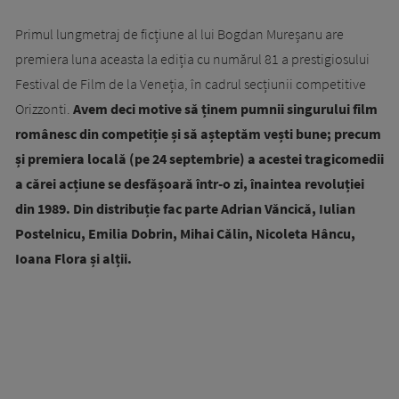
Primul lungmetraj de ficțiune al lui Bogdan Mureșanu are
premiera luna aceasta la ediția cu numărul 81 a prestigiosului
Festival de Film de la Veneția, în cadrul secțiunii competitive
Orizzonti.
Avem deci motive să ținem pumnii singurului film
românesc din competiție și să așteptăm vești bune; precum
și premiera locală (pe 24 septembrie) a acestei tragicomedii
a cărei acțiune se desfășoară într-o zi, înaintea revoluției
din 1989. Din distribuție fac parte Adrian Văncică, Iulian
Postelnicu, Emilia Dobrin, Mihai Călin, Nicoleta Hâncu,
Ioana Flora și alții.