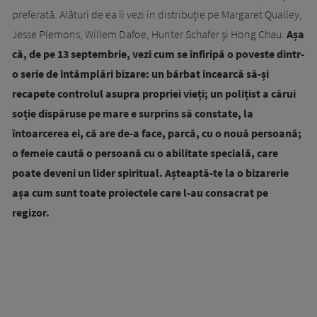
preferată. Alături de ea îi vezi în distribuție pe Margaret Qualley,
Jesse Plemons, Willem Dafoe, Hunter Schafer și Hong Chau.
Așa
că, de pe 13 septembrie, vezi cum se înfiripă o poveste dintr-
o serie de întâmplări bizare: un bărbat încearcă să-și
recapete controlul asupra propriei vieți; un polițist a cărui
soție dispăruse pe mare e surprins să constate, la
întoarcerea ei, că are de-a face, parcă, cu o nouă persoană;
o femeie caută o persoană cu o abilitate specială, care
poate deveni un lider spiritual. Așteaptă-te la o bizarerie
așa cum sunt toate proiectele care l-au consacrat pe
regizor.