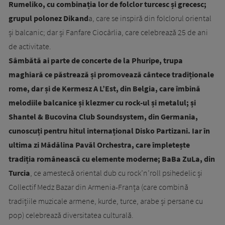
Rumeliko, cu combinația lor de folclor turcesc și grecesc;
grupul polonez Dikand
a, care se inspiră din folclorul oriental
și balcanic; dar și Fanfare Ciocârlia, care celebrează 25 de ani
de activitate.
Sâmbătă ai parte de concerte de la Phuripe, trupa
maghiară ce păstrează și promovează cântece tradiționale
rome, dar și de Kermesz A L’Est, din Belgia, care îmbină
melodiile balcanice și klezmer cu rock-ul și metalul; și
Shantel & Bucovina Club Soundsystem, din Germania,
cunoscuți pentru hitul internațional Disko Partizani. Iar în
ultima zi Mădălina Pavăl Orchestra, care împletește
tradiția românească cu elemente moderne; BaBa ZuLa, din
Turcia
, ce amestecă oriental dub cu rock’n’roll psihedelic și
Collectif Medz Bazar din Armenia-Franța (care combină
tradițiile muzicale armene, kurde, turce, arabe și persane cu
pop) celebrează diversitatea culturală.