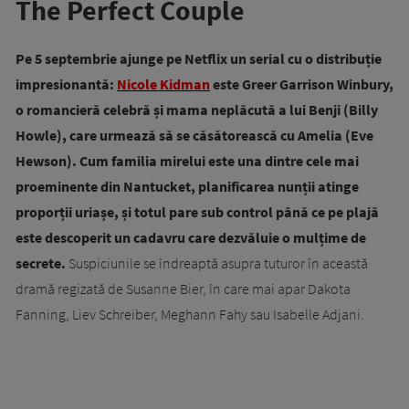
The Perfect Couple
Pe 5 septembrie ajunge pe Netflix un serial cu o distribuție
impresionantă:
Nicole Kidman
este Greer Garrison Winbury,
o romancieră celebră și mama neplăcută a lui Benji (Billy
Howle), care urmează să se căsătorească cu Amelia (Eve
Hewson). Cum familia mirelui este una dintre cele mai
proeminente din Nantucket, planificarea nunții atinge
proporții uriașe, și totul pare sub control până ce pe plajă
este descoperit un cadavru care dezvăluie o mulțime de
secrete.
Suspiciunile se îndreaptă asupra tuturor în această
dramă regizată de Susanne Bier, în care mai apar Dakota
Fanning, Liev Schreiber, Meghann Fahy sau Isabelle Adjani.