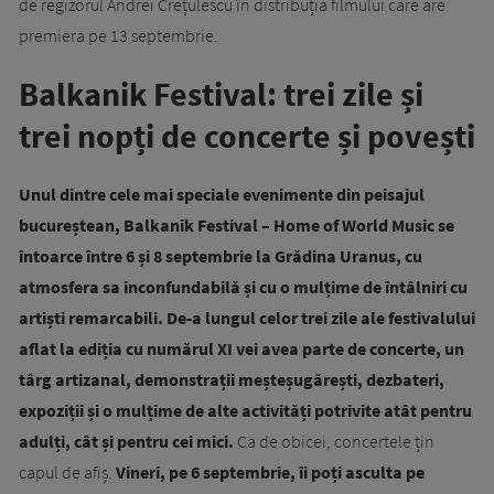
de regizorul Andrei Crețulescu în distribuția filmului care are
premiera pe 13 septembrie.
Balkanik Festival: trei zile și
trei nopți de concerte și povești
Unul dintre cele mai speciale evenimente din peisajul
bucureștean, Balkanik Festival – Home of World Music se
întoarce între 6 și 8 septembrie la Grădina Uranus, cu
atmosfera sa inconfundabilă și cu o mulțime de întâlniri cu
artiști remarcabili. De-a lungul celor trei zile ale festivalului
aflat la ediția cu numărul XI vei avea parte de concerte, un
târg artizanal, demonstrații meșteșugărești, dezbateri,
expoziții și o mulțime de alte activități potrivite atât pentru
adulți, cât și pentru cei mici.
Ca de obicei, concertele țin
capul de afiș.
Vineri, pe 6 septembrie, îi poți asculta pe