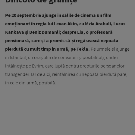
Pe 20 septembrie ajunge în sălile de cinema un film
emoționant în regia lui Levan Akin, cu Mzia Arabuli, Lucas
Kankava și Deniz Dumanli; despre Lia, o profesoară
pensionară, care și-a promis să-și regăsească nepoata
pierdută cu mult timp în urmă, pe Tekla.
Pe urmele ei ajunge
în Istanbul, un oraș plin de conexiuni și posibilități, unde îl
întâlnește pe Evrim, care luptă pentru drepturile persoanelor
transgender. Iar de aici, reîntâlnirea cu nepoata pierdută pare,
în cele din urmă, posibilă.