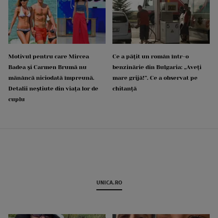
Motivul pentru care Mircea
Ce a pățit un român într-o
Badea și Carmen Brumă nu
benzinărie din Bulgaria: „Aveți
mănâncă niciodată împreună.
mare grijă!”. Ce a observat pe
Detalii neștiute din viața lor de
chitanță
cuplu
UNICA.RO