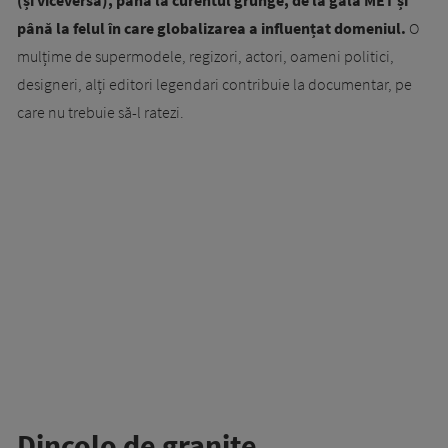
(și viceversa), până la curentul grunge, de la gala MET și
până la felul în care globalizarea a influențat domeniul.
O
mulțime de supermodele, regizori, actori, oameni politici,
designeri, alți editori legendari contribuie la documentar, pe
care nu trebuie să-l ratezi.
Dincolo de granițe