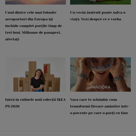
Unul dintre cele mai folosite
Un vecin instruit poate salva o
aeroporturi din Europa își
viață. Vezi despre ce e vorba
închide complet porțile timp de
trei luni. Milioane de pasageri,
afectați
Intră în culisele noii colecții IKEA
Vara care te schimbă: cum
PS 2026
transformi fiecare amintire într-
o poveste pe care o porți cu tine