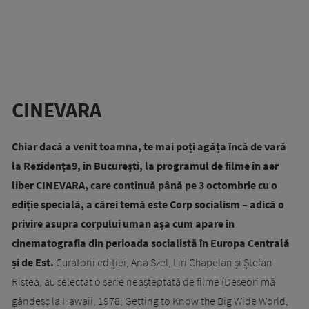
CINEVARA
Chiar dacă a venit toamna, te mai poți agăța încă de vară
la Rezidența9, în București, la programul de filme în aer
liber CINEVARA, care continuă până pe 3 octombrie cu o
ediție specială, a cărei temă este Corp socialism – adică o
privire asupra corpului uman așa cum apare în
cinematografia din perioada socialistă în Europa Centrală
și de Est.
Curatorii ediției, Ana Szel, Liri Chapelan și Ștefan
Ristea, au selectat o serie neașteptată de filme (Deseori mă
gândesc la Hawaii, 1978; Getting to Know the Big Wide World,