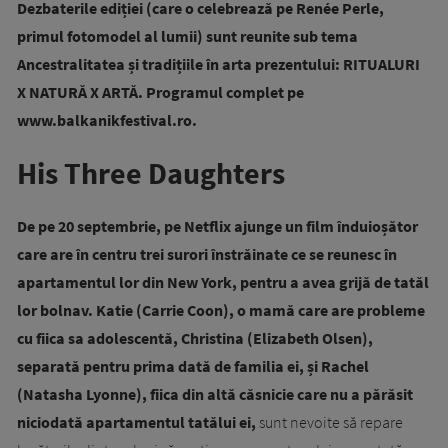
Dezbaterile ediției (care o celebrează pe Renée Perle,
primul fotomodel al lumii) sunt reunite sub tema
Ancestralitatea și tradițiile în arta prezentului: RITUALURI
X NATURĂ X ARTĂ. Programul complet pe
www.balkanikfestival.ro.
His Three Daughters
De pe 20 septembrie, pe Netflix ajunge un film înduioșător
care are în centru trei surori înstrăinate ce se reunesc în
apartamentul lor din New York, pentru a avea grijă de tatăl
lor bolnav. Katie (Carrie Coon), o mamă care are probleme
cu fiica sa adolescentă, Christina (Elizabeth Olsen),
separată pentru prima dată de familia ei, și Rachel
(Natasha Lyonne), fiica din altă căsnicie care nu a părăsit
niciodată apartamentul tatălui ei,
sunt nevoite să repare