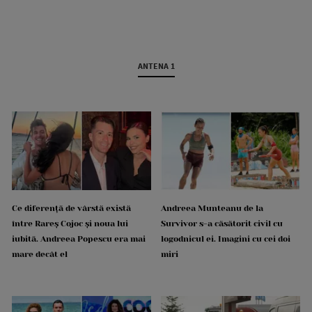
ANTENA 1
Ce diferență de vârstă există
Andreea Munteanu de la
între Rareș Cojoc și noua lui
Survivor s-a căsătorit civil cu
iubită. Andreea Popescu era mai
logodnicul ei. Imagini cu cei doi
mare decât el
miri