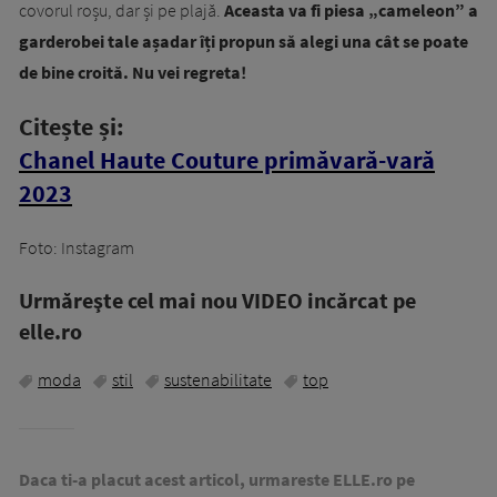
covorul roșu, dar și pe plajă.
Aceasta va fi piesa „cameleon” a
garderobei tale așadar îți propun să alegi una cât se poate
de bine croită. Nu vei regreta!
Citește și:
Chanel Haute Couture primăvară-vară
2023
Foto: Instagram
Urmăreşte cel mai nou VIDEO incărcat pe
elle.ro
moda
stil
sustenabilitate
top
Daca ti-a placut acest articol, urmareste ELLE.ro pe