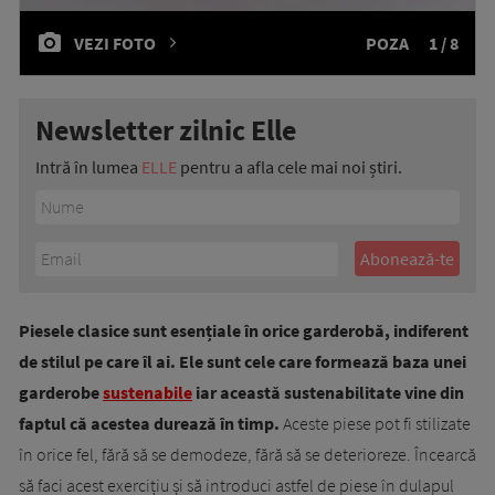
VEZI FOTO
POZA
1 / 8
Newsletter zilnic Elle
Intră în lumea
ELLE
pentru a afla cele mai noi știri.
Piesele clasice sunt esențiale în orice garderobă, indiferent
de stilul pe care îl ai. Ele sunt cele care formează baza unei
garderobe
sustenabile
iar această sustenabilitate vine din
faptul că acestea durează în timp.
Aceste piese pot fi stilizate
în orice fel, fără să se demodeze, fără să se deterioreze. Încearcă
să faci acest exercițiu și să introduci astfel de piese în dulapul