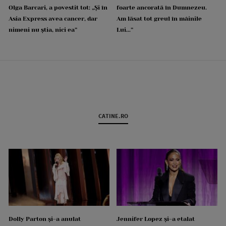
Olga Barcari, a povestit tot: „Și în
foarte ancorată în Dumnezeu.
Asia Express avea cancer, dar
Am lăsat tot greul în mâinile
nimeni nu știa, nici ea”
Lui...”
CATINE.RO
Dolly Parton și-a anulat
Jennifer Lopez și-a etalat