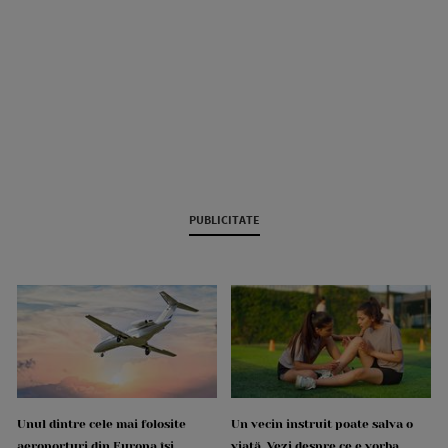
PUBLICITATE
Unul dintre cele mai folosite
Un vecin instruit poate salva o
aeroporturi din Europa își
viață. Vezi despre ce e vorba