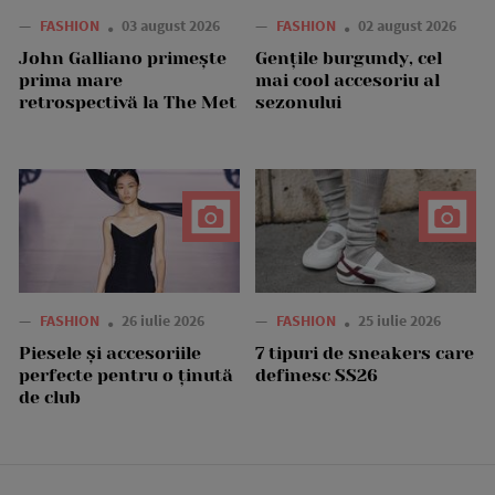
—
FASHION
03 august 2026
—
FASHION
02 august 2026
John Galliano primește
Gențile burgundy, cel
prima mare
mai cool accesoriu al
retrospectivă la The Met
sezonului
—
FASHION
26 iulie 2026
—
FASHION
25 iulie 2026
Piesele și accesoriile
7 tipuri de sneakers care
perfecte pentru o ținută
definesc SS26
de club