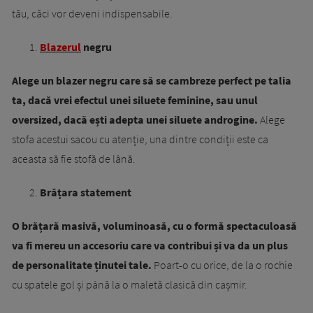
tău, căci vor deveni indispensabile.
Blazerul
negru
Alege un blazer negru care să se cambreze perfect pe talia
ta, dacă vrei efectul unei siluete feminine, sau unul
oversized, dacă ești adepta unei siluete androgine.
Alege
stofa acestui sacou cu atenție, una dintre condiții este ca
aceasta să fie stofă de lână.
Brățara statement
O brățară masivă, voluminoasă, cu o formă spectaculoasă
va fi mereu un accesoriu care va contribui și va da un plus
de personalitate ținutei tale.
Poart-o cu orice, de la o rochie
cu spatele gol și până la o maletă clasică din cașmir.