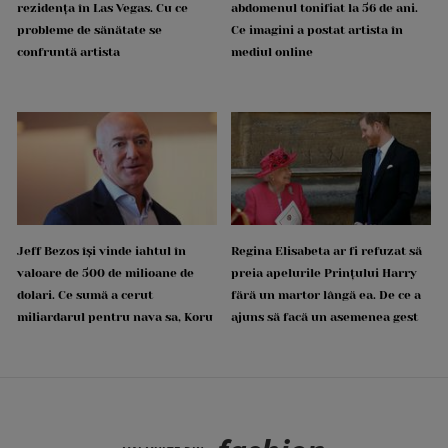
rezidența în Las Vegas. Cu ce
abdomenul tonifiat la 56 de ani.
probleme de sănătate se
Ce imagini a postat artista în
confruntă artista
mediul online
Jeff Bezos își vinde iahtul în
Regina Elisabeta ar fi refuzat să
valoare de 500 de milioane de
preia apelurile Prințului Harry
dolari. Ce sumă a cerut
fără un martor lângă ea. De ce a
miliardarul pentru nava sa, Koru
ajuns să facă un asemenea gest