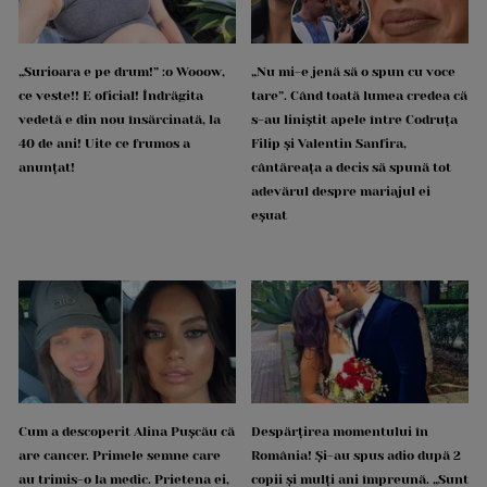
„Surioara e pe drum!” :o Wooow,
„Nu mi-e jenă să o spun cu voce
ce veste!! E oficial! Îndrăgita
tare”. Când toată lumea credea că
vedetă e din nou însărcinată, la
s-au liniștit apele între Codruța
40 de ani! Uite ce frumos a
Filip și Valentin Sanfira,
anunțat!
cântăreața a decis să spună tot
adevărul despre mariajul ei
eșuat
Cum a descoperit Alina Pușcău că
Despărțirea momentului în
are cancer. Primele semne care
România! Și-au spus adio după 2
au trimis-o la medic. Prietena ei,
copii și mulți ani împreună. „Sunt