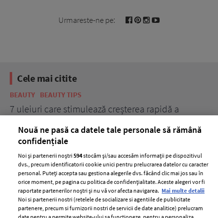
Urmareste-ne pe:
Cele mai citite
BEAUTY
BEAUTY TIPS
BE
țe
7 uleiuri care stimulează creșterea rapidă a
Ce
părului
de
Nouă ne pasă ca datele tale personale să rămână
confidențiale
Noi și partenerii noștri
594
stocăm și/sau accesăm informații pe dispozitivul
dvs., precum identificatorii cookie unici pentru prelucrarea datelor cu caracter
personal. Puteți accepta sau gestiona alegerile dvs. făcând clic mai jos sau în
orice moment, pe pagina cu politica de confidențialitate. Aceste alegeri vor fi
raportate partenerilor noștri și nu vă vor afecta navigarea.
Mai multe detalii
Noi si partenerii nostri (retelele de socializare si agentiile de publicitate
partenere, precum si furnizorii nostri de servicii de date analitice) prelucram
ELLE Style Awards
Termeni si conditii
date pentru a permite website-ului sa functioneze, pentru a personaliza