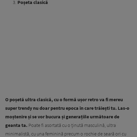
Poșeta clasică
O poșetă ultra clasică, cu o formă ușor retro va fi mereu
super trendy nu doar pentru epoca în care trăiești tu. Las-o
moștenire și se vor bucura și generațiile următoare de
geanta ta.
Poate fi asortată cu o ținută masculină, ultra
minimalistă, cu una feminină precum o rochie de seară ori cu