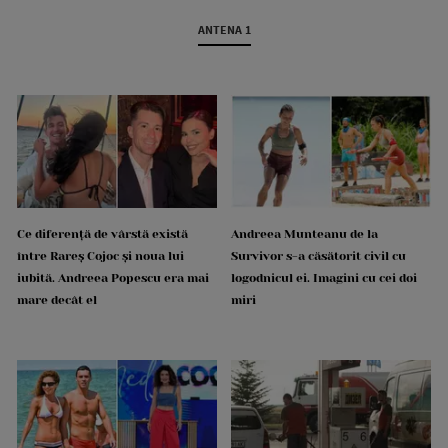
ANTENA 1
Ce diferență de vârstă există
Andreea Munteanu de la
între Rareș Cojoc și noua lui
Survivor s-a căsătorit civil cu
iubită. Andreea Popescu era mai
logodnicul ei. Imagini cu cei doi
mare decât el
miri