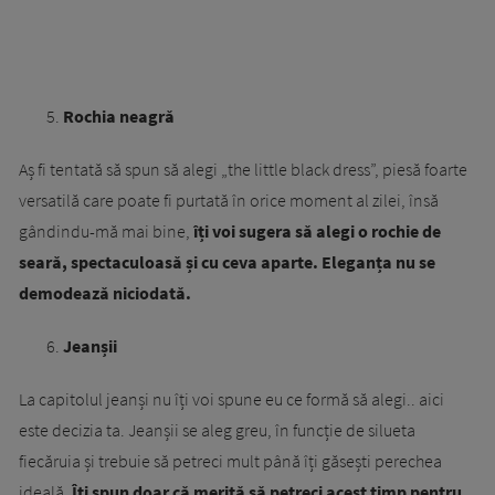
Rochia neagră
Aș fi tentată să spun să alegi „the little black dress”, piesă foarte
versatilă care poate fi purtată în orice moment al zilei, însă
gândindu-mă mai bine,
îți voi sugera să alegi o rochie de
seară, spectaculoasă și cu ceva aparte. Eleganța nu se
demodează niciodată.
Jeanșii
La capitolul jeanși nu îți voi spune eu ce formă să alegi.. aici
este decizia ta. Jeanșii se aleg greu, în funcție de silueta
fiecăruia și trebuie să petreci mult până îți găsești perechea
ideală.
Îți spun doar că merită să petreci acest timp pentru