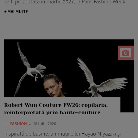
va fi prezentată în martie 2027, la Paris Fashion Week.
+ MAI MULTE
Robert Wun Couture FW26: copilăria,
reinterpretată prin haute-couture
—
FASHION
18 iulie 2026
Inspirată de basme, animațiile lui Hayao Miyazaki și