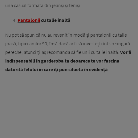
una casual formată din jeanși și teniși.
Pantalonii
cu talie înaltă
Nu pot să spun că nu au revenit în modă și pantalonii cu talie
joasă, tipici anilor 90, însă dacă ar fi să investești într-o singură
pereche, atunci ți-aș recomanda să fie unii cu talie înaltă.
Vor fi
indispensabili în garderoba ta deoarece te vor fascina
datorită felului în care îți pun silueta în evidență
.