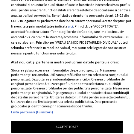
2024
continutul si anunturile publicitare afisate in functie de interesele si/sau profilul
Politica de
dvs., pentru a va oferi functionalitati aferente retelelor de socializare si pentru a
Despre ELLE
confidențialitate
analiza traficul pe website. Beneficiati de drepturile prevazute de art. 15-22 din
Romania
GDPR in legatura cu prelucrarea datelor cu caracter personal. Aceste drepturi pot
Politica de cookies
fi exercitate prin modalitatea indicata
aici
. Prin click pe “ACCEPT TOATE”,
Contact
Publicitate
acceptati folosirea tuturor Tehnologiilor de tip Cookie, care implica inclusiv
acceptul dvs. cu privire la stocarea/accesarea informatiilor de catre Vendor-ii cu
Abonamente
care colaboram. Prin click pe “VREAU SA MODIFIC SETARILE INDIVIDUAL” puteti
schimba preferintele in mod individual, mai putin cele legate de cookie strict
necesare pentru functionarea website-ului.
Stiri
Libertatea pentru
Atât noi, cât și partenerii noștri prelucrăm datele pentru a oferi:
femei
GSP
Stocarea și/sau accesarea informațiilor de pe un dispozitiv. Măsurarea
Viva
performanței reclamelor. Utilizarea profilurilor pentru selectarea conținutului
Unica
personalizat. Dezvoltarea și îmbunătățirea serviciilor. Crearea profilurilor de
Avantaje
conținut personalizat. Utilizarea profilurilor pentru selectarea publicității
Baby
personalizate. Crearea profilurilor pentru publicitate personalizată. Măsurarea
Retete practice
performanței conținutului. Înțelegerea publicului prin statistici sau combinații
Retete
de date din surse diferite. Utilizarea datelor limitate pentru a selecta conținutul.
Utilizarea de date limitate pentru a selecta publicitatea. Date precise de
geolocație și identificarea prin scanarea dispozitivului.
Pariază responsabil! Decizia ONJN nr. 821/25.09.2025.
Listă parteneri (furnizori)
Jocurile de noroc sunt interzise minorilor.
ACCEPT TOATE