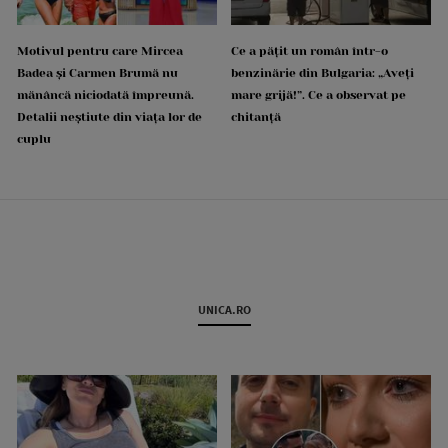
Motivul pentru care Mircea
Ce a pățit un român într-o
Badea și Carmen Brumă nu
benzinărie din Bulgaria: „Aveți
mănâncă niciodată împreună.
mare grijă!”. Ce a observat pe
Detalii neștiute din viața lor de
chitanță
cuplu
UNICA.RO