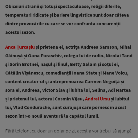
Obiceiuri stranii și totuși spectaculoase, religii diferite,
temperaturi ridicate și bariere lingvistice sunt doar câteva
dintre provocările cu care se vor confrunta concurenții
acestui sezon.
Anca Țurcașiu
și prietena ei, actrița Andreea Samson, Mihai
Găinușă și Oana Paraschiv, colega lui de radio, Nicolai Tand
și Sorin Brotnei, nașul și finul, Betty Salam și soțul ei,
Cătălin Vişănescu, comedianții Ioana State și Mane Voicu,
content creator-ul şi antreprenoarea Carmen Negoiță și
sora ei, Andreea, Victor Slav și iubita lui, Selina, Adi Nartea
și prietenul lui, actorul Cosmin Vîjeu,
Andrei Ursu
și iubitul
lui, Vlad Condurache, sunt curajoșii care pornesc în acest
sezon într-o nouă aventură la capătul lumii.
Fără telefon, cu doar un dolar pe zi, aceștia vor trebui să ajungă