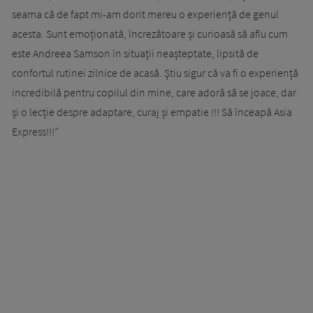
seama că de fapt mi-am dorit mereu o experiență de genul
acesta. Sunt emoționată, încrezătoare și curioasă să aflu cum
este Andreea Samson în situații neașteptate, lipsită de
confortul rutinei zilnice de acasă. Ştiu sigur că va fi o experiență
incredibilă pentru copilul din mine, care adoră să se joace, dar
și o lecție despre adaptare, curaj și empatie !!! Să înceapă Asia
Express!!!”