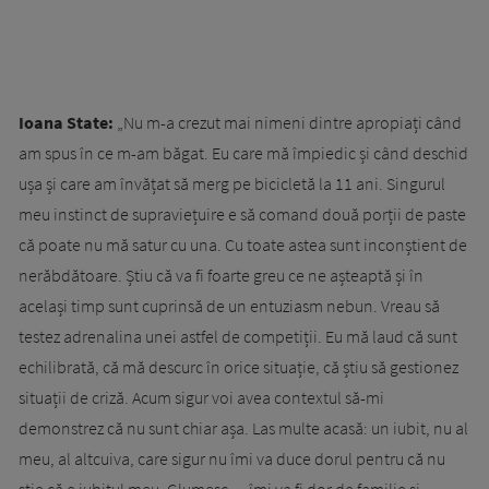
Ioana State:
„Nu m-a crezut mai nimeni dintre apropiați când
am spus în ce m-am băgat. Eu care mă împiedic și când deschid
ușa și care am învățat să merg pe bicicletă la 11 ani. Singurul
meu instinct de supraviețuire e să comand două porții de paste
că poate nu mă satur cu una. Cu toate astea sunt inconștient de
nerăbdătoare. Știu că va fi foarte greu ce ne așteaptă și în
același timp sunt cuprinsă de un entuziasm nebun. Vreau să
testez adrenalina unei astfel de competiții. Eu mă laud că sunt
echilibrată, că mă descurc în orice situație, că știu să gestionez
situații de criză. Acum sigur voi avea contextul să-mi
demonstrez că nu sunt chiar așa. Las multe acasă: un iubit, nu al
meu, al altcuiva, care sigur nu îmi va duce dorul pentru că nu