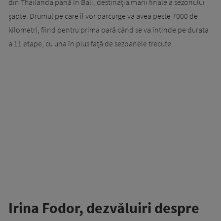
din Thailanda până în Bali, destinația marii finale a sezonului
șapte. Drumul pe care îl vor parcurge va avea peste 7000 de
kilometri, fiind pentru prima oară când se va întinde pe durata
a 11 etape, cu una în plus față de sezoanele trecute.
Irina Fodor, dezvăluiri despre