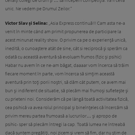
ceilalți colegi de drum și … să începem competiția. Va fi ceva
unic. Ne vedem pe Drumul Zeilor.”
Victor Slav și Selina:
„Asia Express continuă!!! Cam asta ne-a
venit în minte când am primit propunerea de participare la
acest minunat reality show. O privim ca pe o experienţă unică,
inedită, o cunoaştere atât de sine, cât si reciprocă şi sperăm ca
odată cu această aventură să evoluam frumos (fizic şi psihic)
Habar nu avem în ce ne-am băgat, daaaar vom încerca să trăim
fiecare moment în parte, vom încerca să simţim această
aventură prin toţi porii noştri, să dăm cât putem, ce avem mai
bun şi indiferent de situatie, să plecăm mai frumoşi sufleteşte şi
cu prieteni noi. Considerăm că pe lângă toată activitatea fizică,
cea psihică va avea rolul principal şi bineînţeles că încercăm să
privim mereu partea frumoasă a lucrurilor… şi apropo de
psihic- sper să plecăm întregi la cap. Toată lumea ne întreabă
dacă suntem pregătiţi, noi zicem şi vrem să fim, dar nu ştim de