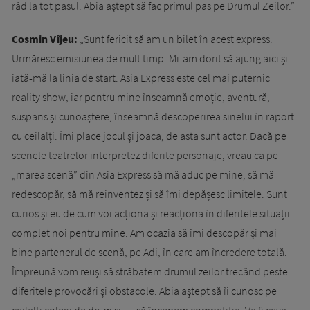
râd la tot pasul. Abia aștept să fac primul pas pe Drumul Zeilor.”
Cosmin Vîjeu:
„Sunt fericit să am un bilet în acest express.
Urmăresc emisiunea de mult timp. Mi-am dorit să ajung aici și
iată-mă la linia de start. Asia Express este cel mai puternic
reality show, iar pentru mine înseamnă emoție, aventură,
suspans și cunoaștere, înseamnă descoperirea sinelui în raport
cu ceilalți. Îmi place jocul și joaca, de asta sunt actor. Dacă pe
scenele teatrelor interpretez diferite personaje, vreau ca pe
„marea scenă” din Asia Express să mă aduc pe mine, să mă
redescopăr, să mă reinventez și să îmi depășesc limitele. Sunt
curios și eu de cum voi acționa și reacționa în diferitele situații
complet noi pentru mine. Am ocazia să îmi descopăr și mai
bine partenerul de scenă, pe Adi, în care am încredere totală.
Împreună vom reuși să străbatem drumul zeilor trecând peste
diferitele provocări și obstacole. Abia aștept să îi cunosc pe