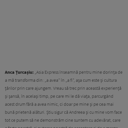
Anca Țurcașiu:
„Asia Express înseamnă pentru mine dorința de
a mă transforma din: „a avea” în „a fi”, așa cum este și cultura
țărilor prin care ajungem. Vreau să trec prin această experiență
și șansă, în același timp, pe care mi le dă viața, parcurgând
acest drum fără a avea nimic, ci doar pe mine și pe cea mai
bună prietenă alături. Știu sigur că Andreea și cu mine vom face
tot ce putem să ne demonstrăm cine suntem cu adevărat, care