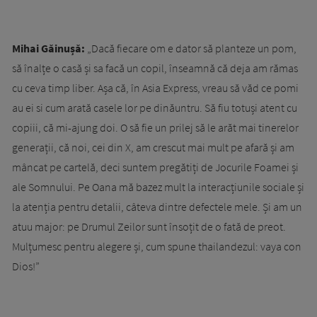
Mihai Găinușă:
„Dacă fiecare om e dator să planteze un pom,
să înalțe o casă și sa facă un copil, înseamnă că deja am rămas
cu ceva timp liber. Așa că, în Asia Express, vreau să văd ce pomi
au ei si cum arată casele lor pe dinăuntru. Să fiu totuși atent cu
copiii, că mi-ajung doi. O să fie un prilej să le arăt mai tinerelor
generații, că noi, cei din X, am crescut mai mult pe afară și am
mâncat pe cartelă, deci suntem pregătiți de Jocurile Foamei și
ale Somnului. Pe Oana mă bazez mult la interacțiunile sociale și
la atenția pentru detalii, câteva dintre defectele mele. Și am un
atuu major: pe Drumul Zeilor sunt însoțit de o fată de preot.
Mulțumesc pentru alegere și, cum spune thailandezul: vaya con
Dios!”