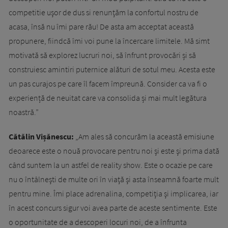
competitie uşor de dus si renunţăm la confortul nostru de
acasa, însă nu îmi pare rău! De asta am acceptat această
propunere, fiindcă îmi voi pune la încercare limitele. Mă simt
motivată să explorez lucruri noi, să înfrunt provocări și să
construiesc amintiri puternice alături de sotul meu. Acesta este
un pas curajos pe care îl facem împreună. Consider ca va fi o
experiență de neuitat care va consolida și mai mult legătura
noastră.”
Cătălin Vișănescu:
„Am ales să concurăm la această emisiune
deoarece este o nouă provocare pentru noi şi este şi prima dată
când suntem la un astfel de reality show. Este o ocazie pe care
nu o întâlneşti de multe ori în viaţă şi asta înseamnă foarte mult
pentru mine. Îmi place adrenalina, competiţia şi implicarea, iar
în acest concurs sigur voi avea parte de aceste sentimente. Este
o oportunitate de a descoperi locuri noi, de a înfrunta