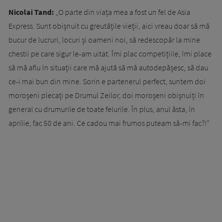
Nicolai Tand:
„O parte din viața mea a fost un fel de Asia
Express. Sunt obișnuit cu greutățile vieții, aici vreau doar să mă
bucur de lucruri, locuri și oameni noi, să redescopăr la mine
chestii pe care sigur le-am uitat. Îmi plac competițiile, îmi place
să mă aflu în situații care mă ajută să mă autodepășesc, să dau
ce-i mai bun din mine. Sorin e partenerul perfect, suntem doi
moroșeni plecați pe Drumul Zeilor, doi moroșeni obișnuiți în
general cu drumurile de toate felurile. În plus, anul ăsta, în
aprilie, fac 50 de ani. Ce cadou mai frumos puteam să-mi fac?!”