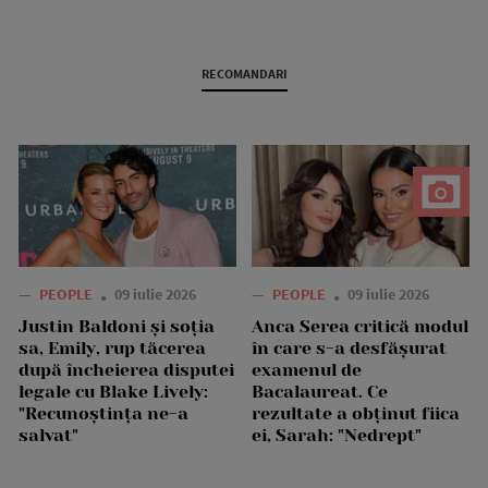
RECOMANDARI
—
PEOPLE
09 iulie 2026
—
PEOPLE
09 iulie 2026
Justin Baldoni și soția
Anca Serea critică modul
sa, Emily, rup tăcerea
în care s-a desfășurat
după încheierea disputei
examenul de
legale cu Blake Lively:
Bacalaureat. Ce
"Recunoștința ne-a
rezultate a obținut fiica
salvat"
ei, Sarah: "Nedrept"