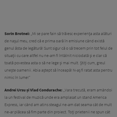
Sorin Brotnei:
„Mi se pare fain să trăiesc experiența asta alături
de nașul meu, cred că e prima oară în emisiune când există
genul ăsta de legătură! Sunt sigur că o să trecem prin tot felul de
situații cu care altfel nu ne-am fi întâlnit niciodată și e clar că
toată povestea asta o să ne lege și mai mult. Știți cum, greul
unește oamenii. Abia aștept să înceapă! N-aș fi ratat asta pentru
nimic în lume!”
Andrei Ursu și Vlad Condurache:
„Vara trecută, eram amândoi
la un festival de muzică unde era amplasat un stand America
Express, iar când am atins steagul ne-am dat seama cât de mult
ne-ar plăcea să fim parte din proiect. Toţi prietenii ne spun cât