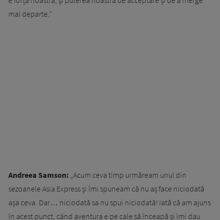
e forța noastră, și puterea noastră de acceptare și de a merge
mai departe.”
Andreea Samson:
„Acum ceva timp urmăream unul din
sezoanele Asia Express și îmi spuneam că nu aș face niciodată
așa ceva. Dar… niciodată sa nu spui niciodată! Iată că am ajuns
în acest punct, când aventura e pe cale să înceapã și îmi dau