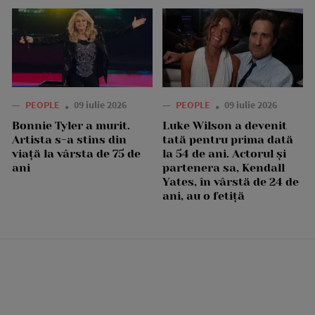
—
PEOPLE
09 iulie 2026
—
PEOPLE
09 iulie 2026
Bonnie Tyler a murit.
Luke Wilson a devenit
Artista s-a stins din
tată pentru prima dată
viață la vârsta de 75 de
la 54 de ani. Actorul și
ani
partenera sa, Kendall
Yates, în vârstă de 24 de
ani, au o fetiță