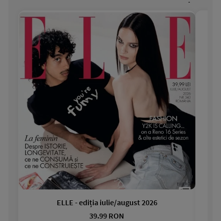
ELLE - ediția iulie/august 2026
Gar
39.99 RON