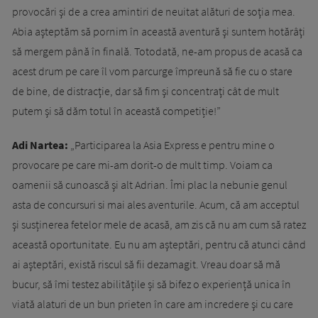
provocări şi de a crea amintiri de neuitat alături de soţia mea.
Abia aşteptăm să pornim în această aventură şi suntem hotărâţi
să mergem până în finală. Totodată, ne-am propus de acasă ca
acest drum pe care îl vom parcurge împreună să fie cu o stare
de bine, de distracţie, dar să fim şi concentraţi cât de mult
putem şi să dăm totul în această competiție!”
Adi Nartea:
„Participarea la Asia Express e pentru mine o
provocare pe care mi-am dorit-o de mult timp. Voiam ca
oamenii să cunoască şi alt Adrian. Îmi plac la nebunie genul
asta de concursuri si mai ales aventurile. Acum, că am acceptul
şi susținerea fetelor mele de acasă, am zis că nu am cum să ratez
această oportunitate. Eu nu am aşteptări, pentru că atunci când
ai aşteptări, există riscul să fii dezamagit. Vreau doar să mă
bucur, să îmi testez abilitățile și să bifez o experiență unica în
viată alaturi de un bun prieten în care am incredere şi cu care