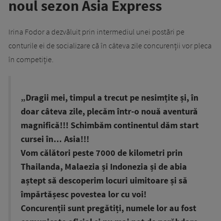
noul sezon Asia Express
Irina Fodor a dezvăluit prin intermediul unei postări pe
conturile ei de socializare că în câteva zile concurenții vor pleca
în competiție.
„Dragii mei, timpul a trecut pe nesimțite și, în
doar câteva zile, plecăm într-o nouă aventură
magnifică!!! Schimbăm continentul dăm start
cursei în… Asia!!!
Vom călători peste 7000 de kilometri prin
Thailanda, Malaezia și Indonezia și de abia
aștept să descoperim locuri uimitoare și să
împărtășesc povestea lor cu voi!
Concurenții sunt pregătiți, numele lor au fost