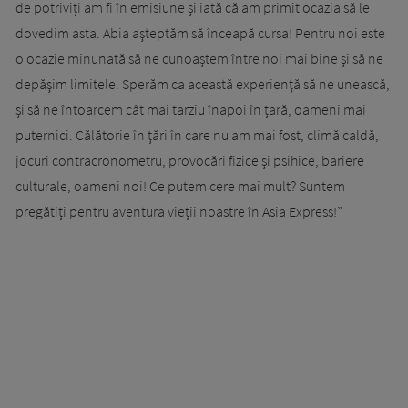
de potriviţi am fi în emisiune şi iată că am primit ocazia să le
dovedim asta. Abia aşteptăm să înceapă cursa! Pentru noi este
o ocazie minunată să ne cunoaştem între noi mai bine şi să ne
depăşim limitele. Sperăm ca această experienţă să ne unească,
şi să ne întoarcem cât mai tarziu înapoi în ţară, oameni mai
puternici. Călătorie în ţări în care nu am mai fost, climă caldă,
jocuri contracronometru, provocări fizice şi psihice, bariere
culturale, oameni noi! Ce putem cere mai mult? Suntem
pregătiţi pentru aventura vieţii noastre în Asia Express!”