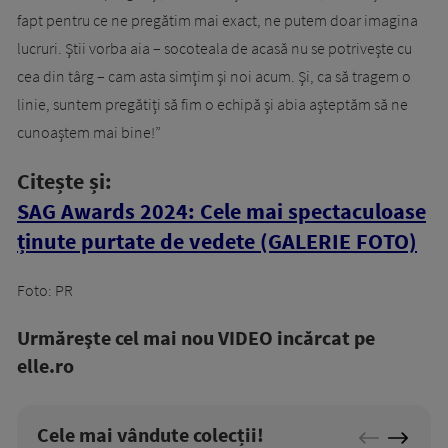
fapt pentru ce ne pregătim mai exact, ne putem doar imagina
lucruri. Ştii vorba aia – socoteala de acasă nu se potriveşte cu
cea din târg – cam asta simţim şi noi acum. Şi, ca să tragem o
linie, suntem pregătiţi să fim o echipă şi abia aşteptăm să ne
cunoaştem mai bine!”
Citește și:
SAG Awards 2024: Cele mai spectaculoase
ținute purtate de vedete (GALERIE FOTO)
Foto: PR
Urmăreşte cel mai nou VIDEO incărcat pe
elle.ro
Cele mai vândute colecții!