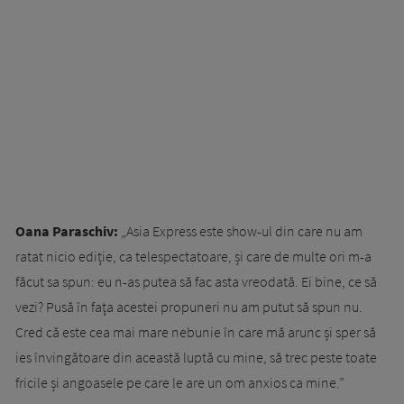
Oana Paraschiv:
„Asia Express este show-ul din care nu am
ratat nicio ediție, ca telespectatoare, și care de multe ori m-a
făcut sa spun: eu n-as putea să fac asta vreodată. Ei bine, ce să
vezi? Pusă în faţa acestei propuneri nu am putut să spun nu.
Cred că este cea mai mare nebunie în care mă arunc și sper să
ies învingătoare din această luptă cu mine, să trec peste toate
fricile și angoasele pe care le are un om anxios ca mine.”