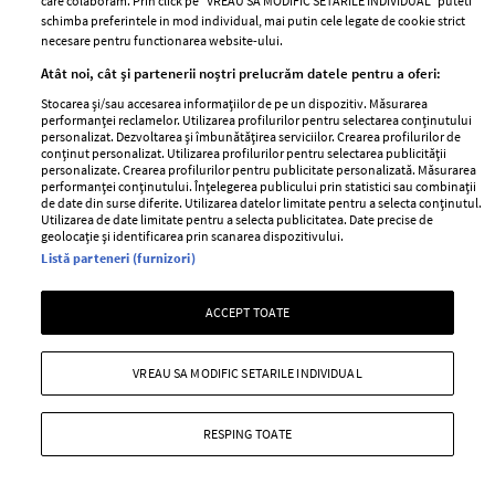
care colaboram. Prin click pe “VREAU SA MODIFIC SETARILE INDIVIDUAL” puteti
schimba preferintele in mod individual, mai putin cele legate de cookie strict
necesare pentru functionarea website-ului.
Atât noi, cât și partenerii noștri prelucrăm datele pentru a oferi:
Stocarea și/sau accesarea informațiilor de pe un dispozitiv. Măsurarea
performanței reclamelor. Utilizarea profilurilor pentru selectarea conținutului
personalizat. Dezvoltarea și îmbunătățirea serviciilor. Crearea profilurilor de
PUBLICITATE
conținut personalizat. Utilizarea profilurilor pentru selectarea publicității
personalizate. Crearea profilurilor pentru publicitate personalizată. Măsurarea
performanței conținutului. Înțelegerea publicului prin statistici sau combinații
de date din surse diferite. Utilizarea datelor limitate pentru a selecta conținutul.
Utilizarea de date limitate pentru a selecta publicitatea. Date precise de
geolocație și identificarea prin scanarea dispozitivului.
Listă parteneri (furnizori)
ACCEPT TOATE
Câtă benzină consumă, de fapt,
aerul condiționat. La drum lung,
VREAU SA MODIFIC SETARILE INDIVIDUAL
Un vecin instruit poate salva o
clima poate adăuga peste 200 de
viață. Vezi despre ce e vorba
lei la cost
RESPING TOATE