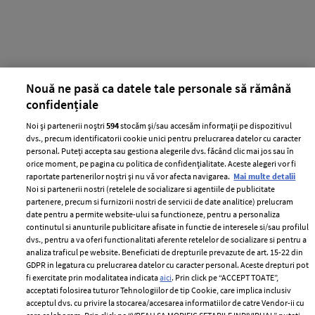
Nouă ne pasă ca datele tale personale să rămână
confidențiale
Noi și partenerii noștri
594
stocăm și/sau accesăm informații pe dispozitivul
dvs., precum identificatorii cookie unici pentru prelucrarea datelor cu caracter
personal. Puteți accepta sau gestiona alegerile dvs. făcând clic mai jos sau în
orice moment, pe pagina cu politica de confidențialitate. Aceste alegeri vor fi
raportate partenerilor noștri și nu vă vor afecta navigarea.
Mai multe detalii
Noi si partenerii nostri (retelele de socializare si agentiile de publicitate
partenere, precum si furnizorii nostri de servicii de date analitice) prelucram
date pentru a permite website-ului sa functioneze, pentru a personaliza
continutul si anunturile publicitare afisate in functie de interesele si/sau profilul
dvs., pentru a va oferi functionalitati aferente retelelor de socializare si pentru a
analiza traficul pe website. Beneficiati de drepturile prevazute de art. 15-22 din
GDPR in legatura cu prelucrarea datelor cu caracter personal. Aceste drepturi pot
fi exercitate prin modalitatea indicata
aici
. Prin click pe “ACCEPT TOATE”,
acceptati folosirea tuturor Tehnologiilor de tip Cookie, care implica inclusiv
acceptul dvs. cu privire la stocarea/accesarea informatiilor de catre Vendor-ii cu