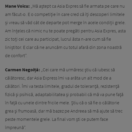
Mane Voicu:
„Mă aștept ca Asia Expres să fie armata pe care nu
am făcut-o. E o competiție în care cred că îți descoperi limitele
și vreau să văd cât de departe pot merge în acele condiții grele.
Am înțeles că nimic nu te poate pregăti pentru Asia Expres, asta
zic toți cei care au participat, lucrul ăsta n-are cum să fie
liniștitor. E clar că ne aruncăm cu totul afară din zona noastră
de confort”.
Carmen Negoiță:
„Cei care mă urmăresc ştiu că iubesc să
călătoresc, dar Asia Express îmi va arăta un alt mod de a
călători. Îmi va testa limitele, gradul de toleranţă, rezistenţă
fizică şi psihică, adaptabilitatea şi probabil că mă va pune faţă
în faţă cu unele dintre fricile mele. Ştiu că o să fie o călătorie
grea şi frumoasă, dar mă bazez pe Andreea să mă ajute să trec
peste momentele grele. La final vom şti ce putem face
împreună”.