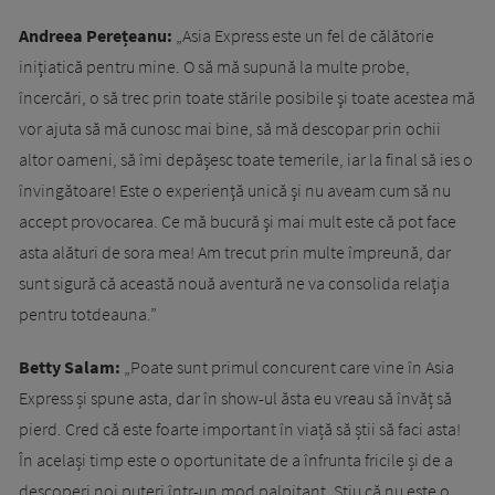
Andreea Perețeanu:
„Asia Express este un fel de călătorie
iniţiatică pentru mine. O să mă supună la multe probe,
încercări, o să trec prin toate stările posibile şi toate acestea mă
vor ajuta să mă cunosc mai bine, să mă descopar prin ochii
altor oameni, să îmi depăşesc toate temerile, iar la final să ies o
învingătoare! Este o experienţă unică şi nu aveam cum să nu
accept provocarea. Ce mă bucură şi mai mult este că pot face
asta alături de sora mea! Am trecut prin multe împreună, dar
sunt sigură că această nouă aventură ne va consolida relaţia
pentru totdeauna.”
Betty Salam:
„Poate sunt primul concurent care vine în Asia
Express și spune asta, dar în show-ul ăsta eu vreau să învăț să
pierd. Cred că este foarte important în viață să știi să faci asta!
În același timp este o oportunitate de a înfrunta fricile și de a
descoperi noi puteri într-un mod palpitant. Stiu că nu este o