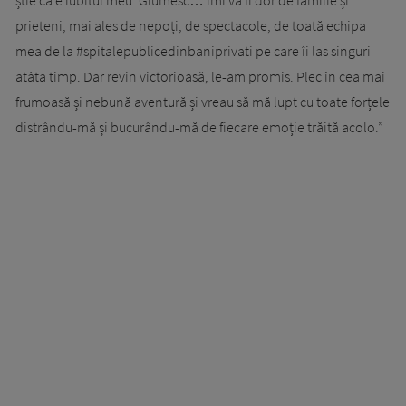
știe că e iubitul meu. Glumesc… îmi va fi dor de familie și
prieteni, mai ales de nepoți, de spectacole, de toată echipa
mea de la #spitalepublicedinbaniprivati pe care îi las singuri
atâta timp. Dar revin victorioasă, le-am promis. Plec în cea mai
frumoasă și nebună aventură și vreau să mă lupt cu toate forțele
distrându-mă și bucurându-mă de fiecare emoție trăită acolo.”