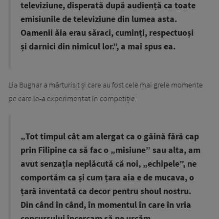
televiziune, disperată după audiență ca toate
emisiunile de televiziune din lumea asta.
Oamenii ăia erau săraci, cuminți, respectuoși
și darnici din nimicul lor.”, a mai spus ea.
Lia Bugnar a mărturisit și care au fost cele mai grele momente
pe care le-a experimentat în competiție.
„Tot timpul cât am alergat ca o găină fără cap
prin Filipine ca să fac o „misiune” sau alta, am
avut senzația neplăcută că noi, „echipele”, ne
comportăm ca și cum țara aia e de mucava, o
țară inventată ca decor pentru shoul nostru.
Din când în când, în momentul în care în vria
concursului încercam să ne urcăm