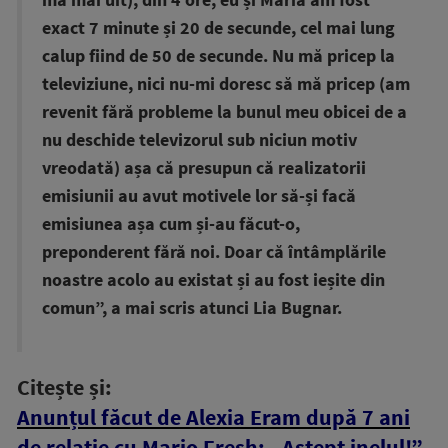
exact 7 minute și 20 de secunde, cel mai lung
calup fiind de 50 de secunde. Nu mă pricep la
televiziune, nici nu-mi doresc să mă pricep (am
revenit fără probleme la bunul meu obicei de a
nu deschide televizorul sub niciun motiv
vreodată) așa că presupun că realizatorii
emisiunii au avut motivele lor să-și facă
emisiunea așa cum și-au făcut-o,
preponderent fără noi. Doar că întâmplările
noastre acolo au existat și au fost ieșite din
comun”, a mai scris atunci Lia Bugnar.
Citește și:
Anunțul făcut de Alexia Eram după 7 ani
de relație cu Mario Fresh: „Aștept inelul!”