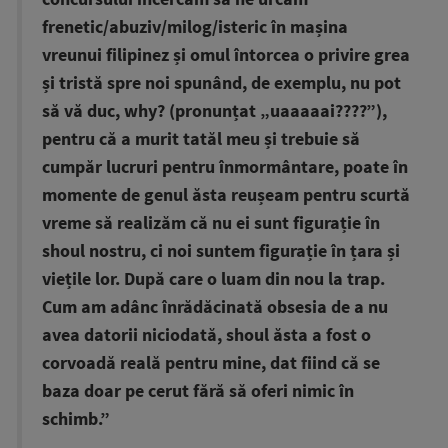
frenetic/abuziv/milog/isteric în mașina
vreunui filipinez și omul întorcea o privire grea
și tristă spre noi spunând, de exemplu, nu pot
să vă duc, why? (pronunțat „uaaaaai????”),
pentru că a murit tatăl meu și trebuie să
cumpăr lucruri pentru înmormântare, poate în
momente de genul ăsta reușeam pentru scurtă
vreme să realizăm că nu ei sunt figurație în
shoul nostru, ci noi suntem figurație în țara și
viețile lor. După care o luam din nou la trap.
Cum am adânc înrădăcinată obsesia de a nu
avea datorii niciodată, shoul ăsta a fost o
corvoadă reală pentru mine, dat fiind că se
baza doar pe cerut fără să oferi nimic în
schimb.”