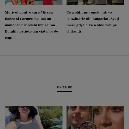
Motivul pentru care Mircea
Ce a pățit un român într-o
Badea și Carmen Brumă nu
benzinărie din Bulgaria: „Aveți
mănâncă niciodată împreună.
mare grijă!”. Ce a observat pe
Detalii neștiute din viața lor de
chitanță
cuplu
UNICA.RO