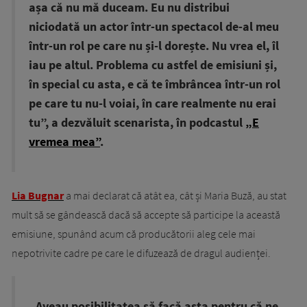
așa că nu mă duceam. Eu nu distribui
niciodată un actor într-un spectacol de-al meu
într-un rol pe care nu și-l dorește. Nu vrea el, îl
iau pe altul. Problema cu astfel de emisiuni și,
în special cu asta, e că te îmbrâncea într-un rol
pe care tu nu-l voiai, în care realmente nu erai
tu”, a dezvăluit scenarista, în podcastul
„E
vremea mea”
.
Lia Bugnar
a mai declarat că atât ea, cât și Maria Buză, au stat
mult să se gândească dacă să accepte să participe la această
emisiune, spunând acum că producătorii aleg cele mai
nepotrivite cadre pe care le difuzează de dragul audienței.
„Aveau posibilitatea să facă asta pentru că ne