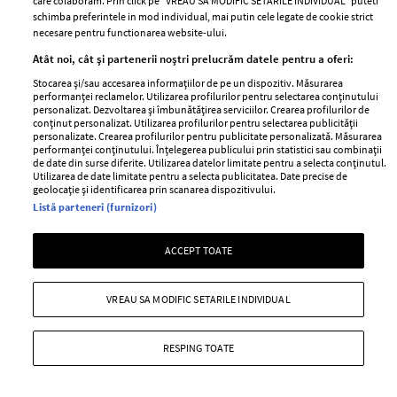
care colaboram. Prin click pe “VREAU SA MODIFIC SETARILE INDIVIDUAL” puteti
schimba preferintele in mod individual, mai putin cele legate de cookie strict
necesare pentru functionarea website-ului.
Atât noi, cât și partenerii noștri prelucrăm datele pentru a oferi:
Stocarea și/sau accesarea informațiilor de pe un dispozitiv. Măsurarea
performanței reclamelor. Utilizarea profilurilor pentru selectarea conținutului
personalizat. Dezvoltarea și îmbunătățirea serviciilor. Crearea profilurilor de
conținut personalizat. Utilizarea profilurilor pentru selectarea publicității
personalizate. Crearea profilurilor pentru publicitate personalizată. Măsurarea
performanței conținutului. Înțelegerea publicului prin statistici sau combinații
de date din surse diferite. Utilizarea datelor limitate pentru a selecta conținutul.
Utilizarea de date limitate pentru a selecta publicitatea. Date precise de
geolocație și identificarea prin scanarea dispozitivului.
Listă parteneri (furnizori)
ACCEPT TOATE
Lora, declarații sincere despre
problemele ei de sănătate. Ce diagnostic
VREAU SA MODIFIC SETARILE INDIVIDUAL
i-au dat medicii
—
PEOPLE
06 august 2026
RESPING TOATE
Lora a dezvăluit că se confruntă cu mai multe probleme
de sănătate.