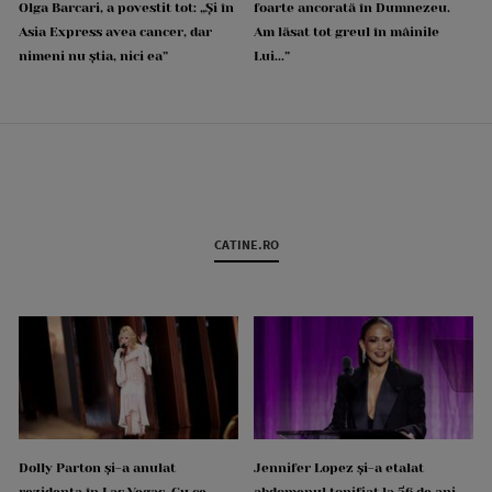
Olga Barcari, a povestit tot: „Și în
foarte ancorată în Dumnezeu.
Asia Express avea cancer, dar
Am lăsat tot greul în mâinile
nimeni nu știa, nici ea”
Lui...”
CATINE.RO
Dolly Parton și-a anulat
Jennifer Lopez și-a etalat