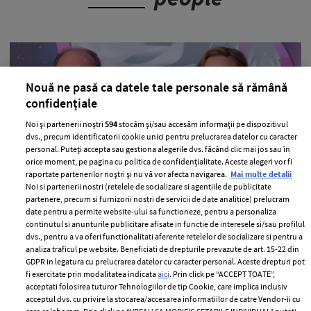
Nouă ne pasă ca datele tale personale să rămână
confidențiale
Noi și partenerii noștri
594
stocăm și/sau accesăm informații pe dispozitivul
dvs., precum identificatorii cookie unici pentru prelucrarea datelor cu caracter
personal. Puteți accepta sau gestiona alegerile dvs. făcând clic mai jos sau în
orice moment, pe pagina cu politica de confidențialitate. Aceste alegeri vor fi
raportate partenerilor noștri și nu vă vor afecta navigarea.
Mai multe detalii
Noi si partenerii nostri (retelele de socializare si agentiile de publicitate
O imagine de acum 20 de ani cu
partenere, precum si furnizorii nostri de servicii de date analitice) prelucram
Prințesa Charlene de Monaco face
date pentru a permite website-ului sa functioneze, pentru a personaliza
valuri pe internet. Care este motivul
continutul si anunturile publicitare afisate in functie de interesele si/sau profilul
dvs., pentru a va oferi functionalitati aferente retelelor de socializare si pentru a
—
PEOPLE
06 august 2026
analiza traficul pe website. Beneficiati de drepturile prevazute de art. 15-22 din
GDPR in legatura cu prelucrarea datelor cu caracter personal. Aceste drepturi pot
O fotografie realizată în 2007 cu Prințesa Charlene de
fi exercitate prin modalitatea indicata
aici
. Prin click pe “ACCEPT TOATE”,
Monaco a scos la iveală un aspect inedit.
acceptati folosirea tuturor Tehnologiilor de tip Cookie, care implica inclusiv
acceptul dvs. cu privire la stocarea/accesarea informatiilor de catre Vendor-ii cu
+ MAI MULTE