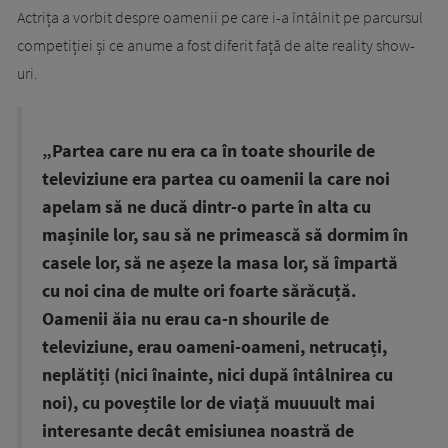
Actrița a vorbit despre oamenii pe care i-a întâlnit pe parcursul
competiției și ce anume a fost diferit față de alte reality show-
uri.
„Partea care nu era ca în toate shourile de
televiziune era partea cu oamenii la care noi
apelam să ne ducă dintr-o parte în alta cu
mașinile lor, sau să ne primească să dormim în
casele lor, să ne așeze la masa lor, să împartă
cu noi cina de multe ori foarte sărăcuță.
Oamenii ăia nu erau ca-n shourile de
televiziune, erau oameni-oameni, netrucați,
neplătiți (nici înainte, nici după întâlnirea cu
noi), cu poveștile lor de viață muuuult mai
interesante decât emisiunea noastră de