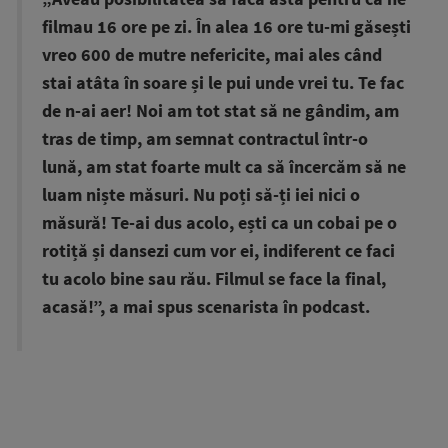
filmau 16 ore pe zi. În alea 16 ore tu-mi găsești
vreo 600 de mutre nefericite, mai ales când
stai atâta în soare și le pui unde vrei tu. Te fac
de n-ai aer! Noi am tot stat să ne gândim, am
tras de timp, am semnat contractul într-o
lună, am stat foarte mult ca să încercăm să ne
luam niște măsuri. Nu poți să-ți iei nici o
măsură! Te-ai dus acolo, ești ca un cobai pe o
rotiță și dansezi cum vor ei, indiferent ce faci
tu acolo bine sau rău. Filmul se face la final,
acasă!”, a mai spus scenarista în podcast.