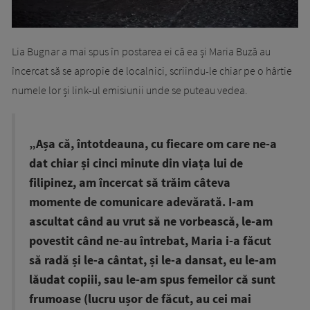
Lia Bugnar a mai spus în postarea ei că ea și Maria Buză au
încercat să se apropie de localnici, scriindu-le chiar pe o hârtie
numele lor și link-ul emisiunii unde se puteau vedea.
„Așa că, întotdeauna, cu fiecare om care ne-a
dat chiar și cinci minute din viața lui de
filipinez, am încercat să trăim câteva
momente de comunicare adevărată. I-am
ascultat când au vrut să ne vorbească, le-am
povestit când ne-au întrebat, Maria i-a făcut
să radă și le-a cântat, și le-a dansat, eu le-am
lăudat copiii, sau le-am spus femeilor că sunt
frumoase (lucru ușor de făcut, au cei mai