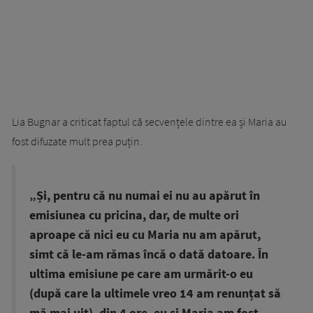
Lia Bugnar a criticat faptul că secvențele dintre ea și Maria au
fost difuzate mult prea puțin.
„Și, pentru că nu numai ei nu au apărut în
emisiunea cu pricina, dar, de multe ori
aproape că nici eu cu Maria nu am apărut,
simt că le-am rămas încă o dată datoare. În
ultima emisiune pe care am urmărit-o eu
(după care la ultimele vreo 14 am renunțat să
mă mai uit), din 4 ore, eu și Maria am fost