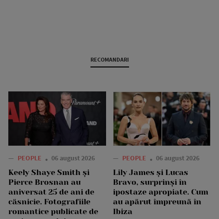
RECOMANDARI
—
PEOPLE
06 august 2026
—
PEOPLE
06 august 2026
Keely Shaye Smith și
Lily James și Lucas
Pierce Brosnan au
Bravo, surprinși în
aniversat 25 de ani de
ipostaze apropiate. Cum
căsnicie. Fotografiile
au apărut împreună în
romantice publicate de
Ibiza