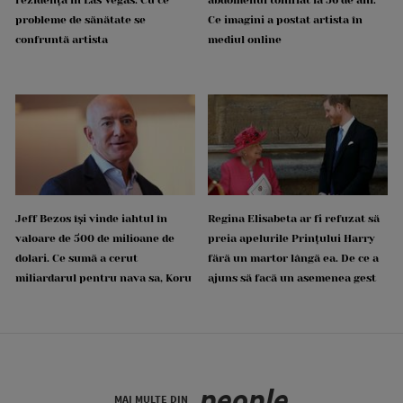
rezidența în Las Vegas. Cu ce
abdomenul tonifiat la 56 de ani.
probleme de sănătate se
Ce imagini a postat artista în
confruntă artista
mediul online
Jeff Bezos își vinde iahtul în
Regina Elisabeta ar fi refuzat să
valoare de 500 de milioane de
preia apelurile Prințului Harry
dolari. Ce sumă a cerut
fără un martor lângă ea. De ce a
miliardarul pentru nava sa, Koru
ajuns să facă un asemenea gest
people
MAI MULTE DIN