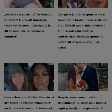
„Surioara e pe drum!” :o Wooow,
„Nu mi-e jenă să o spun cu voce
ce veste!! E oficial! Îndrăgita
tare”. Când toată lumea credea că
vedetă e din nou însărcinată, la
s-au liniștit apele între Codruța
40 de ani! Uite ce frumos a
Filip și Valentin Sanfira,
anunțat!
cântăreața a decis să spună tot
adevărul despre mariajul ei
eșuat
Cum a descoperit Alina Pușcău că
Despărțirea momentului în
are cancer. Primele semne care
România! Și-au spus adio după 2
au trimis-o la medic. Prietena ei,
copii și mulți ani împreună. „Sunt