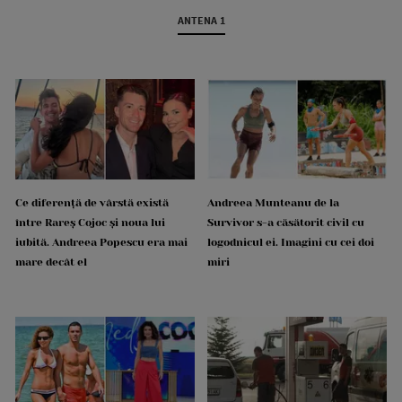
ANTENA 1
Ce diferență de vârstă există
Andreea Munteanu de la
între Rareș Cojoc și noua lui
Survivor s-a căsătorit civil cu
iubită. Andreea Popescu era mai
logodnicul ei. Imagini cu cei doi
mare decât el
miri