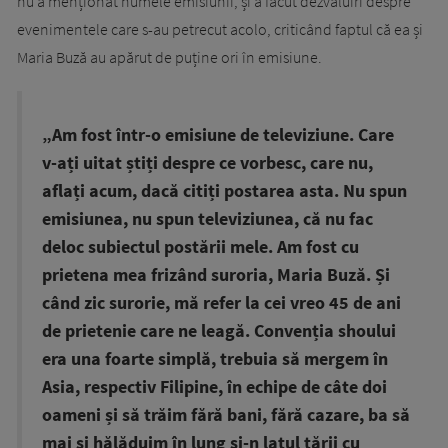
nu a menționat numele emisiunii, și a făcut dezvăluiri despre
evenimentele care s-au petrecut acolo, criticând faptul că ea și
Maria Buză au apărut de puține ori în emisiune.
„Am fost într-o emisiune de televiziune. Care
v-ați uitat știți despre ce vorbesc, care nu,
aflați acum, dacă citiți postarea asta. Nu spun
emisiunea, nu spun televiziunea, că nu fac
deloc subiectul postării mele. Am fost cu
prietena mea frizând suroria, Maria Buză. Și
când zic surorie, mă refer la cei vreo 45 de ani
de prietenie care ne leagă. Convenția shoului
era una foarte simplă, trebuia să mergem în
Asia, respectiv Filipine, în echipe de câte doi
oameni și să trăim fără bani, fără cazare, ba să
mai și hălăduim în lung și-n latul țării cu