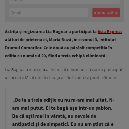
Actrița și regizoarea Lia Bugnar a participat la
Asia Express
alături de prietena ei, Maria Buză, în sezonul 3, intitulat
Drumul Comorilor. Cele două au părăsit competiția în
ediția cu numărul 20, fiind a treia echipă eliminată.
Lia Bugnar a mai criticat în trecut emisiunea la care a participat,
iar acum a făcut noi declarații acide la adresa producătorilor.
„De la a treia ediție eu nu m-am mai uitat. N-
am mai putut. Ei te bagă așa într-un șablon.
Ba că ești mai în vârstă, au nevoie de
antipatici și de simpatici. Eu nu am știut că e