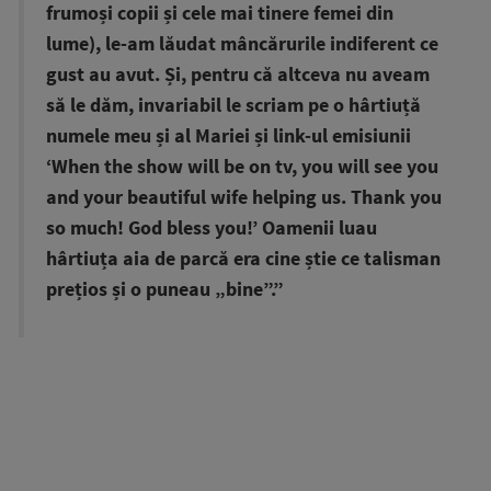
frumoși copii și cele mai tinere femei din
lume), le-am lăudat mâncărurile indiferent ce
gust au avut. Și, pentru că altceva nu aveam
să le dăm, invariabil le scriam pe o hârtiuță
numele meu și al Mariei și link-ul emisiunii
‘When the show will be on tv, you will see you
and your beautiful wife helping us. Thank you
so much! God bless you!’ Oamenii luau
hârtiuța aia de parcă era cine știe ce talisman
prețios și o puneau „bine”.”