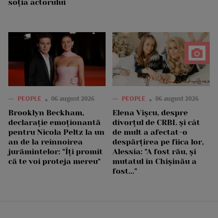
soția actorului
—
PEOPLE
06 august 2026
—
PEOPLE
06 august 2026
Brooklyn Beckham,
Elena Vîșcu, despre
declarație emoționantă
divorțul de CRBL și cât
pentru Nicola Peltz la un
de mult a afectat-o
an de la reînnoirea
despărțirea pe fiica lor,
jurămintelor: "Îți promit
Alessia: "A fost rău, și
că te voi proteja mereu"
mutatul în Chișinău a
fost..."