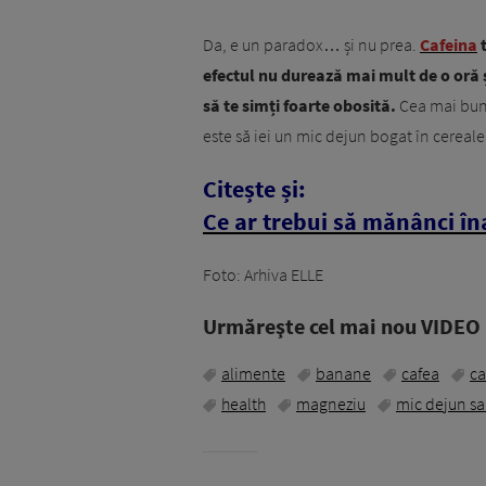
Da, e un paradox… și nu prea.
Cafeina
t
efectul nu durează mai mult de o oră 
să te simți foarte obosită.
Cea mai bună
este să iei un mic dejun bogat în cereale 
Citește și:
Ce ar trebui să mănânci înai
Foto: Arhiva ELLE
Urmăreşte cel mai nou VIDEO i
alimente
banane
cafea
ca
health
magneziu
mic dejun s