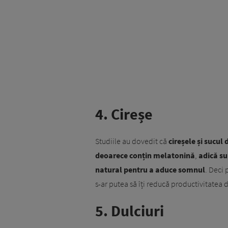
4. Cireșe
Studiile au dovedit că
cireșele și sucul
deoarece conțin melatonină
,
adică s
natural pentru a aduce somnul
. Deci 
s-ar putea să îți reducă productivitatea d
5. Dulciuri