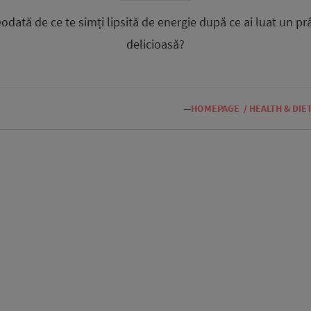
eodată de ce te simți lipsită de energie după ce ai luat un p
delicioasă?
—
HOMEPAGE
/
HEALTH & DIE