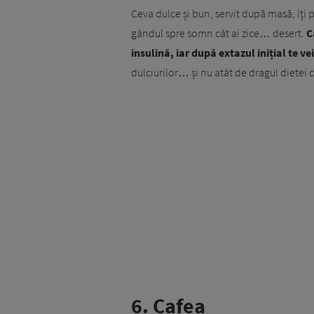
Ceva dulce și bun, servit după masă, îți 
gândul spre somn cât ai zice… desert.
C
insulină, iar după extazul inițial te ve
dulciurilor… și nu atât de dragul dietei c
6. Cafea