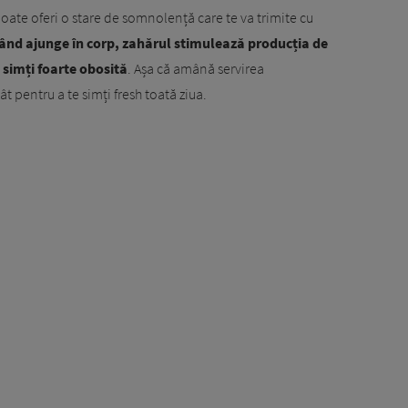
poate oferi o stare de somnolență care te va trimite cu
ând ajunge în corp, zahărul stimulează producția de
i simți foarte obosită
. Așa că amână servirea
ât pentru a te simți fresh toată ziua.