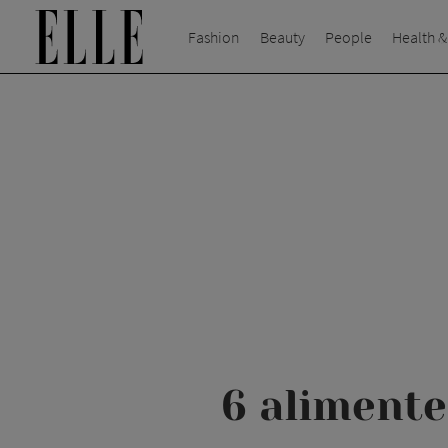
Fashion
Beauty
People
Health &
6 alimente