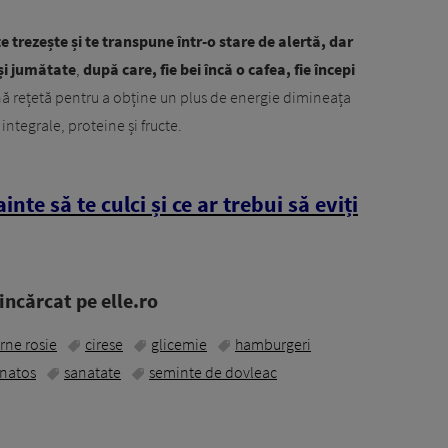
e trezește și te transpune într-o stare de alertă, dar
și jumătate
,
după care, fie bei încă o cafea, fie începi
 rețetă pentru a obține un plus de energie dimineața
integrale, proteine și fructe.
nte să te culci și ce ar trebui să eviți
ncărcat pe elle.ro
rne rosie
cirese
glicemie
hamburgeri
anatos
sanatate
seminte de dovleac