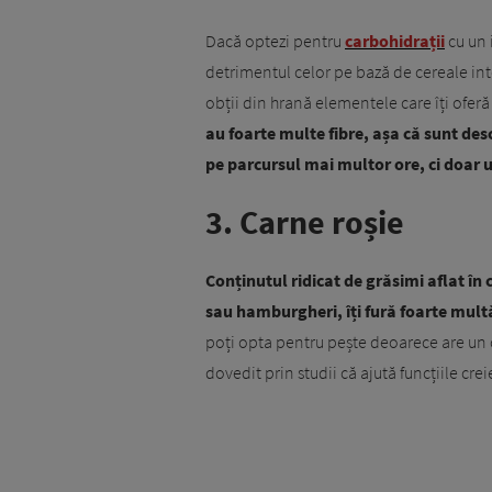
Dacă optezi pentru
carbohidrații
cu un 
detrimentul celor pe bază de cereale int
obții din hrană elementele care îți oferă 
au foarte multe fibre, așa că sunt des
pe parcursul mai multor ore, ci doar 
3. Carne roșie
Conținutul ridicat de grăsimi aflat în 
sau hamburgheri, îți fură foarte multă
poți opta pentru pește deoarece are un
dovedit prin studii că ajută funcțiile cre