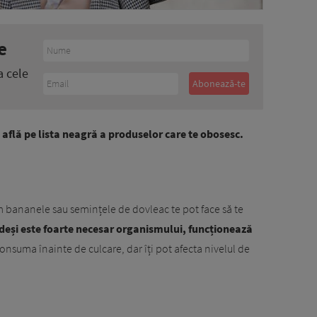
e
a cele
 află pe lista neagră a produselor care te obosesc.
m bananele sau semințele de dovleac te pot face să te
 deși este foarte necesar organismului, funcționează
consuma înainte de culcare, dar îți pot afecta nivelul de