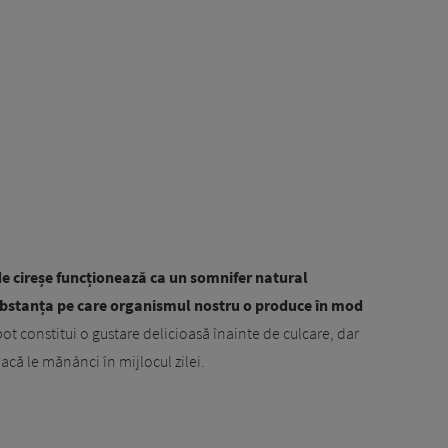
 de cireșe funcționează ca un somnifer natural
ubstanța pe care organismul nostru o produce în mod
pot constitui o gustare delicioasă înainte de culcare, dar
acă le mănânci în mijlocul zilei.