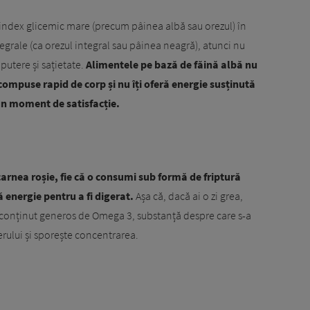
index glicemic mare (precum pâinea albă sau orezul) în
egrale (ca orezul integral sau pâinea neagră), atunci nu
putere și sațietate.
Alimentele pe bază de făină albă nu
compuse rapid de corp și nu îți oferă energie
susținută
un moment de satisfacție.
carnea roșie, fie că o consumi sub formă de friptură
 energie pentru a fi digerat.
Așa că, dacă ai o zi grea,
 conținut generos de Omega 3, substanță despre care s-a
ierului și sporește concentrarea.