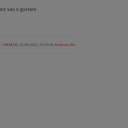
rânz sau o gustare
T
/
HEALTH
,
25.04.2025, 07:29
de
Andreea Ilie