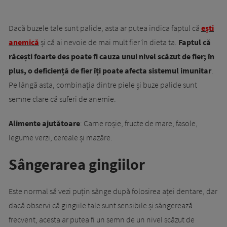
Dacă buzele tale sunt palide, asta ar putea indica faptul că
ești
anemică
și că ai nevoie de mai mult fier în dieta ta.
Faptul că
răcești foarte des poate fi cauza unui nivel scăzut de fier; în
plus, o deficiență de fier îți poate afecta sistemul imunitar
.
Pe lângă asta, combinația dintre piele și buze palide sunt
semne clare că suferi de anemie.
Alimente ajutătoare
: Carne roșie, fructe de mare, fasole,
legume verzi, cereale și mazăre.
Sângerarea gingiilor
Este normal să vezi puțin sânge după folosirea aței dentare, dar
dacă observi că gingiile tale sunt sensibile și sângerează
frecvent, acesta ar putea fi un semn de un nivel scăzut de