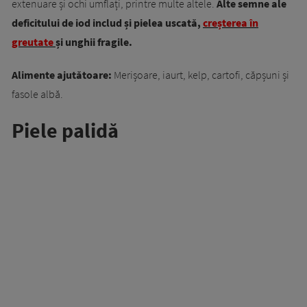
extenuare și ochi umflați, printre multe altele.
Alte semne ale
deficitului de iod includ și pielea uscată,
creșterea în
greutate
și unghii fragile.
Alimente ajutătoare:
Merișoare, iaurt, kelp, cartofi, căpșuni și
fasole albă.
Piele palidă