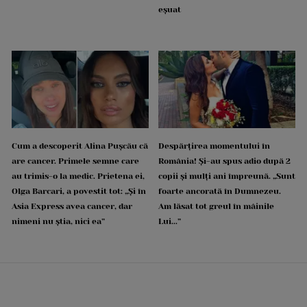
eșuat
Cum a descoperit Alina Pușcău că
Despărțirea momentului în
are cancer. Primele semne care
România! Și-au spus adio după 2
au trimis-o la medic. Prietena ei,
copii și mulți ani împreună. „Sunt
Olga Barcari, a povestit tot: „Și în
foarte ancorată în Dumnezeu.
Asia Express avea cancer, dar
Am lăsat tot greul în mâinile
nimeni nu știa, nici ea”
Lui...”