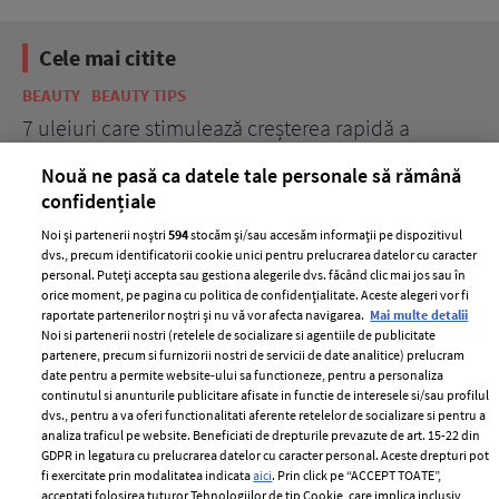
Cele mai citite
BEAUTY
BEAUTY TIPS
BE
țe
7 uleiuri care stimulează creșterea rapidă a
Ce
părului
de
Nouă ne pasă ca datele tale personale să rămână
confidențiale
Noi și partenerii noștri
594
stocăm și/sau accesăm informații pe dispozitivul
dvs., precum identificatorii cookie unici pentru prelucrarea datelor cu caracter
personal. Puteți accepta sau gestiona alegerile dvs. făcând clic mai jos sau în
orice moment, pe pagina cu politica de confidențialitate. Aceste alegeri vor fi
raportate partenerilor noștri și nu vă vor afecta navigarea.
Mai multe detalii
Noi si partenerii nostri (retelele de socializare si agentiile de publicitate
partenere, precum si furnizorii nostri de servicii de date analitice) prelucram
ELLE Style Awards
Termeni si conditii
date pentru a permite website-ului sa functioneze, pentru a personaliza
2024
continutul si anunturile publicitare afisate in functie de interesele si/sau profilul
Politica de
dvs., pentru a va oferi functionalitati aferente retelelor de socializare si pentru a
Despre ELLE
confidențialitate
analiza traficul pe website. Beneficiati de drepturile prevazute de art. 15-22 din
Romania
GDPR in legatura cu prelucrarea datelor cu caracter personal. Aceste drepturi pot
Politica de cookies
fi exercitate prin modalitatea indicata
aici
. Prin click pe “ACCEPT TOATE”,
Contact
Publicitate
acceptati folosirea tuturor Tehnologiilor de tip Cookie, care implica inclusiv