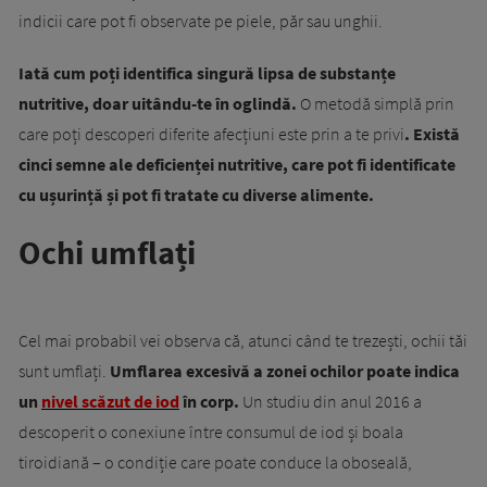
indicii care pot fi observate pe piele, păr sau unghii.
Iată cum poți identifica singură lipsa de substanțe
nutritive, doar uitându-te în oglindă.
O metodă simplă prin
care poți descoperi diferite afecțiuni este prin a te privi
. Există
cinci semne ale deficienței nutritive, care pot fi identificate
cu ușurință și pot fi tratate cu diverse alimente.
Ochi umflați
Cel mai probabil vei observa că, atunci când te trezești, ochii tăi
sunt umflați.
Umflarea excesivă a zonei ochilor poate indica
un
nivel scăzut de iod
în corp.
Un studiu din anul 2016 a
descoperit o conexiune între consumul de iod și boala
tiroidiană – o condiție care poate conduce la oboseală,