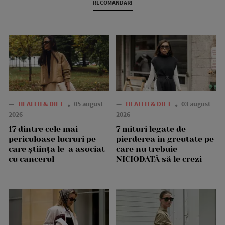
RECOMANDARI
—
HEALTH & DIET
05 august
—
HEALTH & DIET
03 august
2026
2026
17 dintre cele mai
7 mituri legate de
periculoase lucruri pe
pierderea în greutate pe
care știința le-a asociat
care nu trebuie
cu cancerul
NICIODATĂ să le crezi