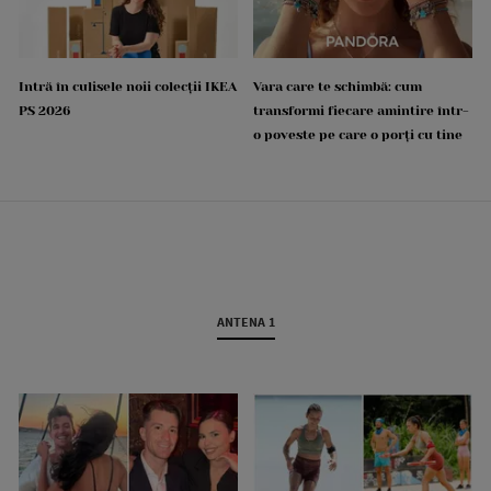
Intră în culisele noii colecții IKEA
Vara care te schimbă: cum
PS 2026
transformi fiecare amintire într-
o poveste pe care o porți cu tine
ANTENA 1