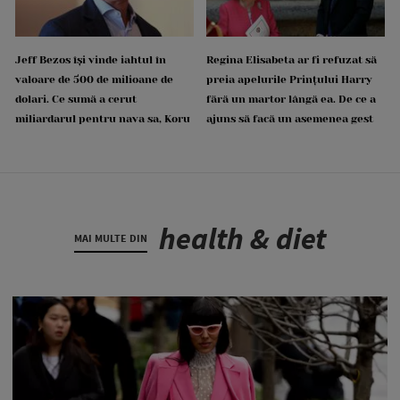
Jeff Bezos își vinde iahtul în
Regina Elisabeta ar fi refuzat să
valoare de 500 de milioane de
preia apelurile Prințului Harry
dolari. Ce sumă a cerut
fără un martor lângă ea. De ce a
miliardarul pentru nava sa, Koru
ajuns să facă un asemenea gest
health & diet
MAI MULTE DIN