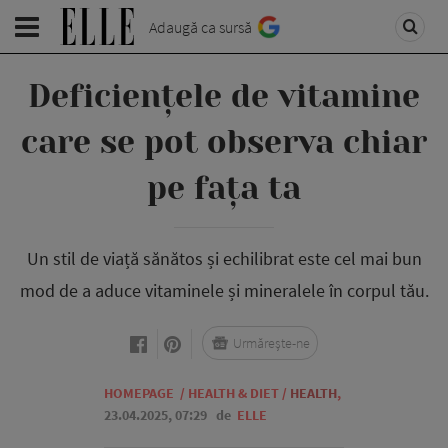
Adaugă ca sursă
Deficiențele de vitamine
care se pot observa chiar
pe fața ta
Un stil de viață sănătos și echilibrat este cel mai bun
mod de a aduce vitaminele și mineralele în corpul tău.
Urmărește-ne
HOMEPAGE
/
HEALTH & DIET
/
HEALTH
,
23.04.2025, 07:29
de
ELLE