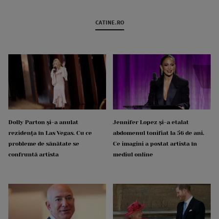
CATINE.RO
Dolly Parton și-a anulat
Jennifer Lopez și-a etalat
rezidența în Las Vegas. Cu ce
abdomenul tonifiat la 56 de ani.
probleme de sănătate se
Ce imagini a postat artista în
confruntă artista
mediul online