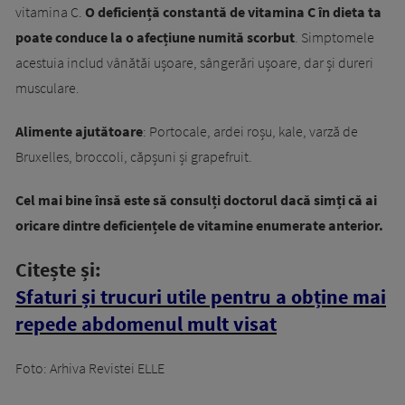
vitamina C.
O deficiență constantă de vitamina C în dieta ta
poate conduce la o afecțiune numită scorbut
. Simptomele
acestuia includ vânătăi ușoare, sângerări ușoare, dar și dureri
musculare.
Alimente ajutătoare
: Portocale, ardei roșu, kale, varză de
Bruxelles, broccoli, căpșuni și grapefruit.
Cel mai bine însă este să consulți doctorul dacă simți că ai
oricare dintre deficiențele de vitamine enumerate anterior.
Citește și:
Sfaturi și trucuri utile pentru a obține mai
repede abdomenul mult visat
Foto: Arhiva Revistei ELLE