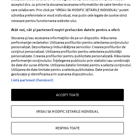
acceptul dvs. cu privire la stocarea/accesarea informatiilor de catre Vendor-ii cu
Abonamente
care colaboram. Prin click pe “VREAU SA MODIFIC SETARILE INDIVIDUAL” puteti
schimba preferintele in mod individual, mai putin cele legate de cookie strict
necesare pentru functionarea website-ului.
Stiri
Libertatea pentru
Atât noi, cât și partenerii noștri prelucrăm datele pentru a oferi:
femei
GSP
Stocarea și/sau accesarea informațiilor de pe un dispozitiv. Măsurarea
Viva
performanței reclamelor. Utilizarea profilurilor pentru selectarea conținutului
Unica
personalizat. Dezvoltarea și îmbunătățirea serviciilor. Crearea profilurilor de
Avantaje
conținut personalizat. Utilizarea profilurilor pentru selectarea publicității
Baby
personalizate. Crearea profilurilor pentru publicitate personalizată. Măsurarea
Retete practice
performanței conținutului. Înțelegerea publicului prin statistici sau combinații
Retete
de date din surse diferite. Utilizarea datelor limitate pentru a selecta conținutul.
Utilizarea de date limitate pentru a selecta publicitatea. Date precise de
geolocație și identificarea prin scanarea dispozitivului.
Pariază responsabil! Decizia ONJN nr. 821/25.09.2025.
Listă parteneri (furnizori)
Jocurile de noroc sunt interzise minorilor.
ACCEPT TOATE
Copyright © 2026 Ringier Romania SRL
VREAU SA MODIFIC SETARILE INDIVIDUAL
RESPING TOATE