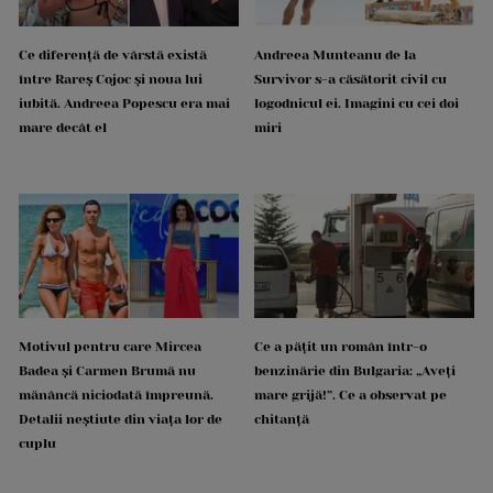
Ce diferență de vârstă există
Andreea Munteanu de la
între Rareș Cojoc și noua lui
Survivor s-a căsătorit civil cu
iubită. Andreea Popescu era mai
logodnicul ei. Imagini cu cei doi
mare decât el
miri
Motivul pentru care Mircea
Ce a pățit un român într-o
Badea și Carmen Brumă nu
benzinărie din Bulgaria: „Aveți
mănâncă niciodată împreună.
mare grijă!”. Ce a observat pe
Detalii neștiute din viața lor de
chitanță
cuplu