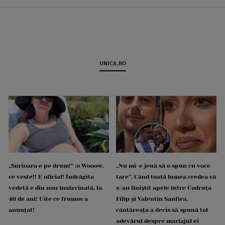
UNICA.RO
„Surioara e pe drum!” :o Wooow,
„Nu mi-e jenă să o spun cu voce
ce veste!! E oficial! Îndrăgita
tare”. Când toată lumea credea că
vedetă e din nou însărcinată, la
s-au liniștit apele între Codruța
40 de ani! Uite ce frumos a
Filip și Valentin Sanfira,
anunțat!
cântăreața a decis să spună tot
adevărul despre mariajul ei