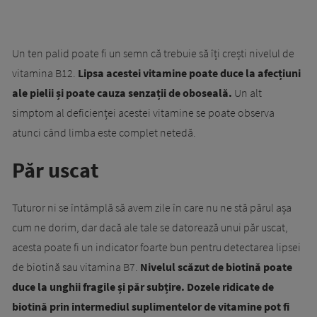
Un ten palid poate fi un semn că trebuie să îți crești nivelul de
vitamina B12.
Lipsa acestei vitamine poate duce la afecțiuni
ale pielii și poate cauza senzații de oboseală.
Un alt
simptom al deficienței acestei vitamine se poate observa
atunci când limba este complet netedă.
Păr uscat
Tuturor ni se întâmplă să avem zile în care nu ne stă părul așa
cum ne dorim, dar dacă ale tale se datorează unui păr uscat,
acesta poate fi un indicator foarte bun pentru detectarea lipsei
de biotină sau vitamina B7.
Nivelul scăzut de biotină poate
duce la unghii fragile și păr subțire. Dozele ridicate de
biotină prin intermediul suplimentelor de vitamine pot fi