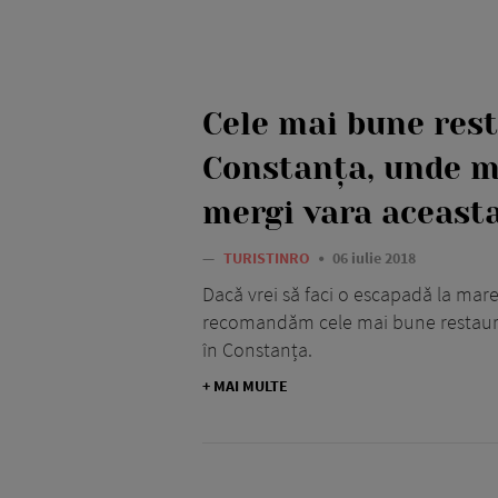
Cele mai bune res
Constanța, unde m
mergi vara aceast
—
TURISTINRO
06 iulie 2018
Dacă vrei să faci o escapadă la mare 
recomandăm cele mai bune restauran
în Constanța.
+ MAI MULTE