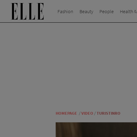
Fashion
Beauty
People
Health &
HOMEPAGE
/
VIDEO
/
TURISTINRO