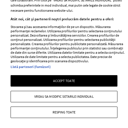
care colaboram. Prin click pe “VREAU SA MODIFIC SETARILE INDIVIDUAL” puteti
TOP 15 cele mai bune serumuri, care vor
schimba preferintele in mod individual, mai putin cele legate de cookie strict
face minuni pentru tenul tău
necesare pentru functionarea website-ului.
—
DIOR
14 ianuarie 2020
Atât noi, cât și partenerii noștri prelucrăm datele pentru a oferi:
Dacă un serum nu face încă parte din rutina ta de
Stocarea și/sau accesarea informațiilor de pe un dispozitiv. Măsurarea
performanței reclamelor. Utilizarea profilurilor pentru selectarea conținutului
înfrumusețare, atunci ar trebui să schimbi acest lucru
personalizat. Dezvoltarea și îmbunătățirea serviciilor. Crearea profilurilor de
conținut personalizat. Utilizarea profilurilor pentru selectarea publicității
cât mai repede.
personalizate. Crearea profilurilor pentru publicitate personalizată. Măsurarea
performanței conținutului. Înțelegerea publicului prin statistici sau combinații
+ MAI MULTE
de date din surse diferite. Utilizarea datelor limitate pentru a selecta conținutul.
Utilizarea de date limitate pentru a selecta publicitatea. Date precise de
geolocație și identificarea prin scanarea dispozitivului.
Listă parteneri (furnizori)
TOP 25 Cele mai HOT parfumuri ale
ACCEPT TOATE
toamnei
—
DIOR
04 octombrie 2019
VREAU SA MODIFIC SETARILE INDIVIDUAL
Ești curioasă care sunt cele mai noi parfumuri lansate în
această toamnă? Cele pe care le vei dori cu pasiune?
RESPING TOATE
Cele care îți vor face toamna mai senzuală, mai suavă,
mai aromată? Îți spunem noi!