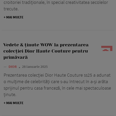
croitoriei tradiționale, în special creativitatea secolelor
trecute.
+ MAI MULTE
Vedete & ținute WOW la prezentarea
colecției Dior Haute Couture pentru
primăvară
—
DIOR
28 ianuarie 2025
Prezentarea colecției Dior Haute Couture ss25 a adunat
o mulțime de celebrități care s-au întrecut în a-și arăta
sprijinul pentru casa franceză, în cele mai spectaculoase
ținute.
+ MAI MULTE