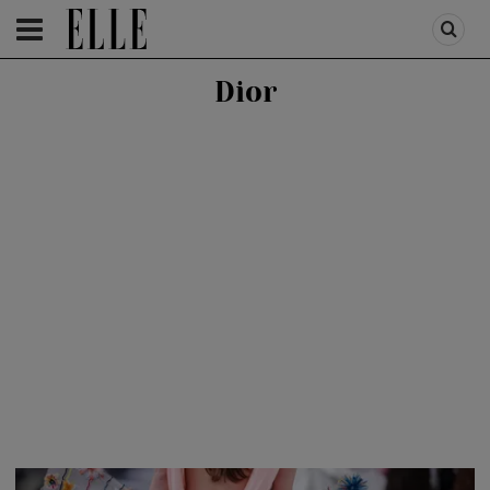
HOMEPAGE
/
FASHION
/
FIRST TREND
Dior