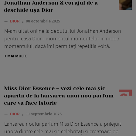
Jonathan Anderson & curajul de a
deschide ușa Dior
—
DIOR
08 octombrie 2025
M-am uitat online la debutul lui Jonathan Anderson
pentru casa Dior - momentul momentelor în moda
momentului, dacă îmi permiteți repetiția voită.
+ MAI MULTE
Miss Dior Essence – vezi cele mai șic
apariții de la lansarea unui nou parfum
care va face istorie
—
DIOR
11 septembrie 2025
Lansarea noului parfum Miss Dior Essence a prilejuit
unora dintre cele mai șic celebrități și creatoare de