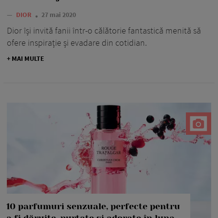
—
DIOR
27 mai 2020
Dior își invită fanii într-o călătorie fantastică menită să
ofere inspirație și evadare din cotidian.
+ MAI MULTE
10 parfumuri senzuale, perfecte pentru
a fi dăruite, purtate și adorate în luna