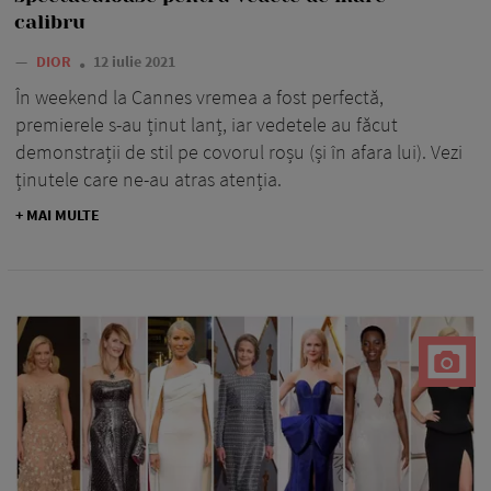
calibru
—
DIOR
12 iulie 2021
În weekend la Cannes vremea a fost perfectă,
premierele s-au ținut lanț, iar vedetele au făcut
demonstrații de stil pe covorul roșu (și în afara lui). Vezi
ținutele care ne-au atras atenția.
+ MAI MULTE