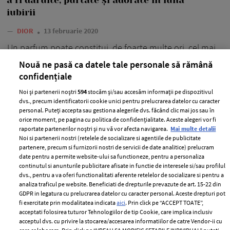
iubirii
—
DIOR
13 februarie 2020
Un parfum poate constitui, de foarte multe ori, cel mai
mai inspirat, dar și cel mai apreciat cadou!
Nouă ne pasă ca datele tale personale să rămână
confidențiale
+ MAI MULTE
Noi și partenerii noștri
594
stocăm și/sau accesăm informații pe dispozitivul
dvs., precum identificatorii cookie unici pentru prelucrarea datelor cu caracter
personal. Puteți accepta sau gestiona alegerile dvs. făcând clic mai jos sau în
orice moment, pe pagina cu politica de confidențialitate. Aceste alegeri vor fi
raportate partenerilor noștri și nu vă vor afecta navigarea.
Mai multe detalii
Noi si partenerii nostri (retelele de socializare si agentiile de publicitate
partenere, precum si furnizorii nostri de servicii de date analitice) prelucram
date pentru a permite website-ului sa functioneze, pentru a personaliza
continutul si anunturile publicitare afisate in functie de interesele si/sau profilul
dvs., pentru a va oferi functionalitati aferente retelelor de socializare si pentru a
analiza traficul pe website. Beneficiati de drepturile prevazute de art. 15-22 din
GDPR in legatura cu prelucrarea datelor cu caracter personal. Aceste drepturi pot
fi exercitate prin modalitatea indicata
aici
. Prin click pe “ACCEPT TOATE”,
acceptati folosirea tuturor Tehnologiilor de tip Cookie, care implica inclusiv
acceptul dvs. cu privire la stocarea/accesarea informatiilor de catre Vendor-ii cu