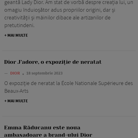
geantă Lady Dior. Am stat de vorbă despre creația lui, un
omagiu înduioșător adus propriilor origini, dar și
creativității și mâinilor dibace ale artizanilor de
pretutindeni.
+ MAI MULTE
Dior J’adore, o expoziție de neratat
—
DIOR
18 septembrie 2023
O expoziție de neratat la École Nationale Supérieure des
Beaux-Arts
+ MAI MULTE
Emma Răducanu este noua
ambasadoare a brand-ului Dior