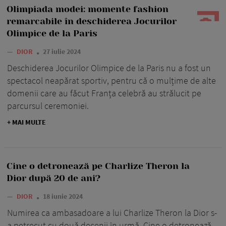
Olimpiada modei: momente fashion
remarcabile în deschiderea Jocurilor
Olimpice de la Paris
—
DIOR
27 iulie 2024
Deschiderea Jocurilor Olimpice de la Paris nu a fost un
spectacol neapărat sportiv, pentru că o mulțime de alte
domenii care au făcut Franța celebră au strălucit pe
parcursul ceremoniei.
+ MAI MULTE
Cine o detronează pe Charlize Theron la
Dior după 20 de ani?
—
DIOR
18 iunie 2024
Numirea ca ambasadoare a lui Charlize Theron la Dior s-
a petrecut cu două decenii în urmă. Cine o detronează