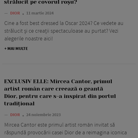
strălucit pe covorul roșu?
—
DIOR
11 martie 2024
Cine a fost best dressed la Oscar 2024? Ce vedete au
strălucit și ce creații spectaculoase au purtat? Vezi
alegerile noastre aici!
+ MAI MULTE
EXCLUSIV ELLE: Mircea Cantor, primul
artist român care creează o geantă
Dior, pentru care s-a inspirat din portul
tradițional
—
DIOR
24 noiembrie 2023
Mircea Cantor este primul artist român invitat să
răspundă provocării casei Dior de a reimagina iconica