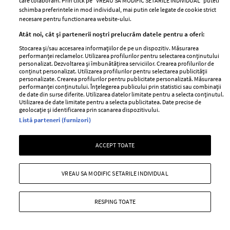
care colaboram. Prin click pe “VREAU SA MODIFIC SETARILE INDIVIDUAL” puteti
schimba preferintele in mod individual, mai putin cele legate de cookie strict
necesare pentru functionarea website-ului.
Atât noi, cât și partenerii noștri prelucrăm datele pentru a oferi:
Cele mai HOT imprimeuri ale sezonului
Stocarea și/sau accesarea informațiilor de pe un dispozitiv. Măsurarea
și cum le poți purta
performanței reclamelor. Utilizarea profilurilor pentru selectarea conținutului
personalizat. Dezvoltarea și îmbunătățirea serviciilor. Crearea profilurilor de
conținut personalizat. Utilizarea profilurilor pentru selectarea publicității
—
TENDINTE
14 martie 2025
personalizate. Crearea profilurilor pentru publicitate personalizată. Măsurarea
performanței conținutului. Înțelegerea publicului prin statistici sau combinații
Podiumurile de primăvară-vară 2025 au prezentat o
de date din surse diferite. Utilizarea datelor limitate pentru a selecta conținutul.
gamă largă de imprimeuri impresionante.
Utilizarea de date limitate pentru a selecta publicitatea. Date precise de
geolocație și identificarea prin scanarea dispozitivului.
+ MAI MULTE
Listă parteneri (furnizori)
ACCEPT TOATE
VREAU SA MODIFIC SETARILE INDIVIDUAL
RESPING TOATE