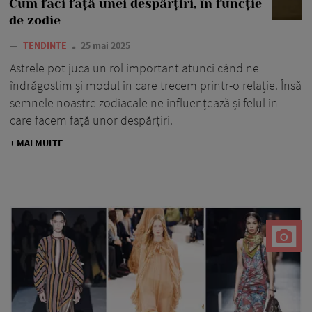
Cum faci față unei despărțiri, în funcție
de zodie
—
TENDINTE
25 mai 2025
Astrele pot juca un rol important atunci când ne
îndrăgostim și modul în care trecem printr-o relație. Însă
semnele noastre zodiacale ne influențează și felul în
care facem față unor despărțiri.
+ MAI MULTE