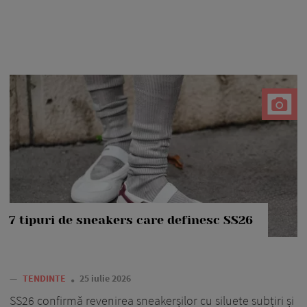
7 tipuri de sneakers care definesc SS26
—
TENDINTE
25 iulie 2026
SS26 confirmă revenirea sneakerșilor cu siluete subțiri și