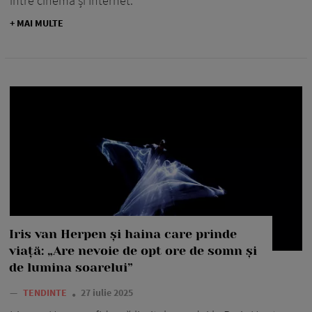
între cinema și Internet.
+ MAI MULTE
Iris van Herpen și haina care prinde
viață: „Are nevoie de opt ore de somn și
de lumina soarelui”
—
TENDINTE
27 iulie 2025