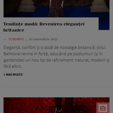
Tendințe modă: Revenirea eleganței
britanice
—
TENDINTE
01 noiembrie 2025
Eleganță, confort și o doză de nostalgie britanică: stilul
Balmoral revine în forță, aducând pe podiumuri (și în
garderobe) un nou tip de rafinament: natural, modern și
fără efort.
+ MAI MULTE