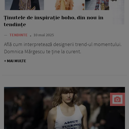
Ținutele de inspirație boho, din nou în
tendințe
—
TENDINTE
10 mai 2025
Află cum interpretează designerii trend-ul momentului.
Domnica Mărgescu te ține la curent.
+ MAI MULTE