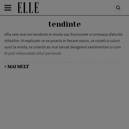
HOMEPAGE
/
FASHION
/
FIRST TREND
tendinte
Afla cele mai noi tendinte in moda sau frumusete si urmeaza sfaturile
stilistilor. Iti explicam ce se poarta in fiecare sezon, ce croieli si culori
sunt la moda, ce colectii au mai lansat designerii vestimentari si cum
iti poti imbunatati stilul personal.
De asemenea, iti dam cele mai bune sfaturi despre frumusete: unghii,
+ MAI MULT
par, ten, machiaj si care sunt culorile si formele la moda si trucuri utile
de la specialisti, pentru ca tu sa fii mereu in tendinte si sa atragi toate
privirile.