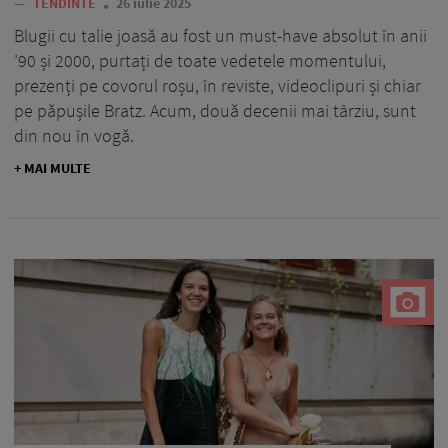
—
TENDINTE
26 iulie 2025
Blugii cu talie joasă au fost un must-have absolut în anii
’90 și 2000, purtați de toate vedetele momentului,
prezenți pe covorul roșu, în reviste, videoclipuri și chiar
pe păpușile Bratz. Acum, două decenii mai târziu, sunt
din nou în vogă.
+ MAI MULTE