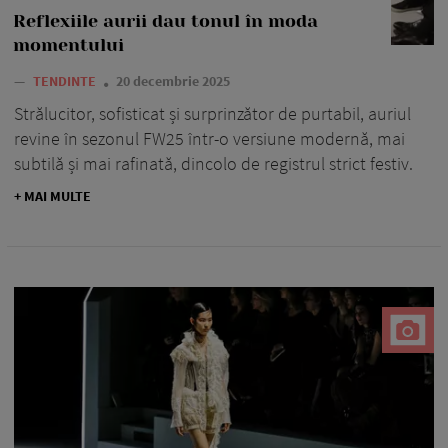
Reflexiile aurii dau tonul în moda
momentului
—
TENDINTE
20 decembrie 2025
Strălucitor, sofisticat și surprinzător de purtabil, auriul
revine în sezonul FW25 într-o versiune modernă, mai
subtilă și mai rafinată, dincolo de registrul strict festiv.
+ MAI MULTE