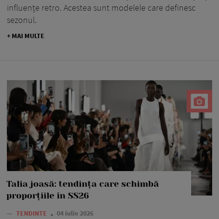
influențe retro. Acestea sunt modelele care definesc
sezonul.
+ MAI MULTE
Talia joasă: tendința care schimbă
proporțiile în SS26
—
TENDINTE
04 iulie 2026