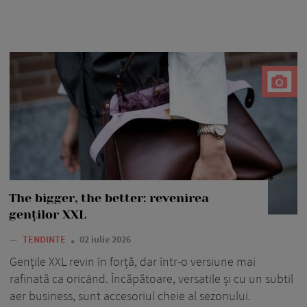
The bigger, the better: revenirea
genților XXL
—
TENDINTE
02 iulie 2026
Gențile XXL revin în forță, dar într-o versiune mai
rafinată ca oricând. Încăpătoare, versatile și cu un subtil
aer business, sunt accesoriul cheie al sezonului.