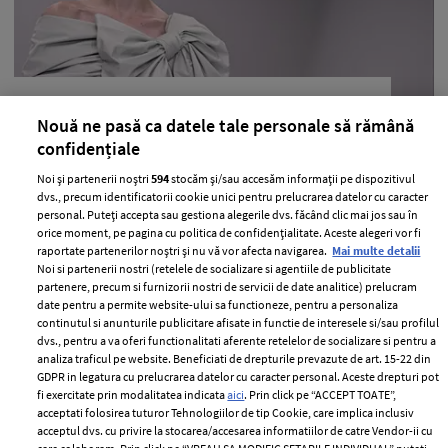
Fashion trend: Griul la putere
Nouă ne pasă ca datele tale personale să rămână
—
TENDINTE
15 martie 2025
confidențiale
Pentru unii o culoare plictisitoare, griul are multe
Noi și partenerii noștri
594
stocăm și/sau accesăm informații pe dispozitivul
valențe și este super stylish.
dvs., precum identificatorii cookie unici pentru prelucrarea datelor cu caracter
personal. Puteți accepta sau gestiona alegerile dvs. făcând clic mai jos sau în
+ MAI MULTE
orice moment, pe pagina cu politica de confidențialitate. Aceste alegeri vor fi
raportate partenerilor noștri și nu vă vor afecta navigarea.
Mai multe detalii
Noi si partenerii nostri (retelele de socializare si agentiile de publicitate
partenere, precum si furnizorii nostri de servicii de date analitice) prelucram
date pentru a permite website-ului sa functioneze, pentru a personaliza
continutul si anunturile publicitare afisate in functie de interesele si/sau profilul
dvs., pentru a va oferi functionalitati aferente retelelor de socializare si pentru a
analiza traficul pe website. Beneficiati de drepturile prevazute de art. 15-22 din
GDPR in legatura cu prelucrarea datelor cu caracter personal. Aceste drepturi pot
fi exercitate prin modalitatea indicata
aici
. Prin click pe “ACCEPT TOATE”,
acceptati folosirea tuturor Tehnologiilor de tip Cookie, care implica inclusiv
acceptul dvs. cu privire la stocarea/accesarea informatiilor de catre Vendor-ii cu