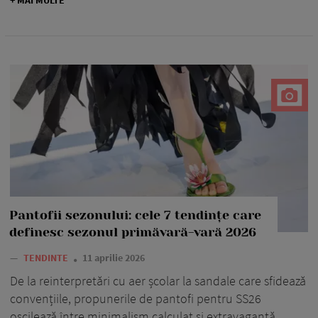
Pantofii sezonului: cele 7 tendințe care
definesc sezonul primăvară-vară 2026
—
TENDINTE
11 aprilie 2026
De la reinterpretări cu aer școlar la sandale care sfidează
convențiile, propunerile de pantofi pentru SS26
oscilează între minimalism calculat și extravaganță