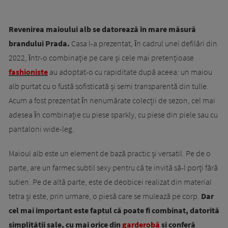
Revenirea maioului alb se datorează în mare măsură
brandului Prada.
Casa l-a prezentat, ȋn cadrul unei defilări din
2022, ȋntr-o combinație pe care și cele mai pretențioase
fashioniste
au adoptat-o cu rapiditate după aceea: un maiou
alb purtat cu o fustă sofisticată și semi transparentă din tulle.
Acum a fost prezentat ȋn nenumărate colecții de sezon, cel mai
adesea ȋn combinație cu piese sparkly, cu piese din piele sau cu
pantaloni wide-leg.
Maioul alb este un element de bază practic și versatil. Pe de o
parte, are un farmec subtil sexy pentru că te invită să-l porți fără
sutien. Pe de altă parte, este de deobicei realizat din material
tetra și este, prin urmare, o piesă care se mulează pe corp.
Dar
cel mai important este faptul că poate fi combinat, datorită
simplității sale, cu mai orice din
garderobă
și conferă