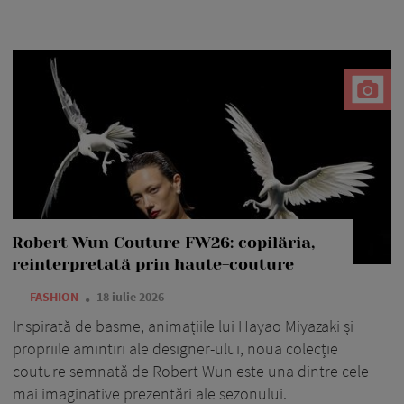
Robert Wun Couture FW26: copilăria,
reinterpretată prin haute-couture
—
FASHION
18 iulie 2026
Inspirată de basme, animațiile lui Hayao Miyazaki și
propriile amintiri ale designer-ului, noua colecție
couture semnată de Robert Wun este una dintre cele
mai imaginative prezentări ale sezonului.