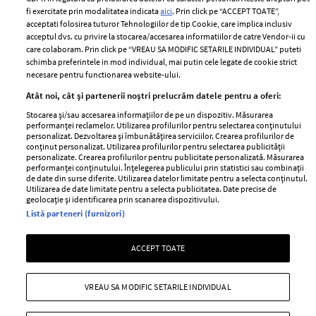
Politica de cookies
fi exercitate prin modalitatea indicata
aici
. Prin click pe “ACCEPT TOATE”,
Contact
Publicitate
acceptati folosirea tuturor Tehnologiilor de tip Cookie, care implica inclusiv
acceptul dvs. cu privire la stocarea/accesarea informatiilor de catre Vendor-ii cu
Abonamente
care colaboram. Prin click pe “VREAU SA MODIFIC SETARILE INDIVIDUAL” puteti
schimba preferintele in mod individual, mai putin cele legate de cookie strict
necesare pentru functionarea website-ului.
Stiri
Libertatea pentru
Atât noi, cât și partenerii noștri prelucrăm datele pentru a oferi:
femei
GSP
Stocarea și/sau accesarea informațiilor de pe un dispozitiv. Măsurarea
Viva
performanței reclamelor. Utilizarea profilurilor pentru selectarea conținutului
Unica
personalizat. Dezvoltarea și îmbunătățirea serviciilor. Crearea profilurilor de
Avantaje
conținut personalizat. Utilizarea profilurilor pentru selectarea publicității
Baby
personalizate. Crearea profilurilor pentru publicitate personalizată. Măsurarea
Retete practice
performanței conținutului. Înțelegerea publicului prin statistici sau combinații
Retete
de date din surse diferite. Utilizarea datelor limitate pentru a selecta conținutul.
Utilizarea de date limitate pentru a selecta publicitatea. Date precise de
geolocație și identificarea prin scanarea dispozitivului.
Pariază responsabil! Decizia ONJN nr. 821/25.09.2025.
Listă parteneri (furnizori)
Jocurile de noroc sunt interzise minorilor.
ACCEPT TOATE
Copyright © 2026 Ringier Romania SRL
VREAU SA MODIFIC SETARILE INDIVIDUAL