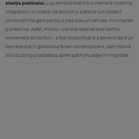
atenția publicului.
L-au reinterpretat într-o manieră modernă,
integrându-l în colecții de podium și arătând cum poate fi
combinat inteligent pentru a crea look-uri rafinate, minimaliste
și puternice. Astfel, maioul – cândva rezervat doar pentru
momentele de confort – a fost revalorificat și a devenit rapid un
item esențial în garderoba femeii contemporane, care îmbină
stilul cu funcționalitatea și apreciază frumusețea în simplitate.