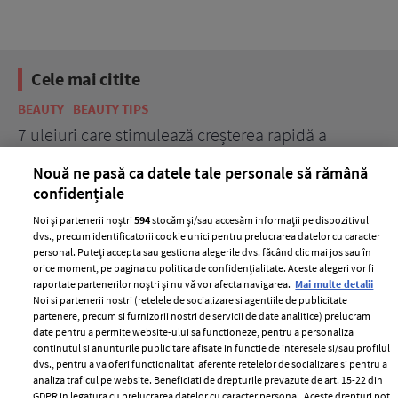
Cele mai citite
BEAUTY
BEAUTY TIPS
BE
țe
7 uleiuri care stimulează creșterea rapidă a
Ce
părului
de
Nouă ne pasă ca datele tale personale să rămână
confidențiale
Noi și partenerii noștri
594
stocăm și/sau accesăm informații pe dispozitivul
dvs., precum identificatorii cookie unici pentru prelucrarea datelor cu caracter
personal. Puteți accepta sau gestiona alegerile dvs. făcând clic mai jos sau în
orice moment, pe pagina cu politica de confidențialitate. Aceste alegeri vor fi
raportate partenerilor noștri și nu vă vor afecta navigarea.
Mai multe detalii
Noi si partenerii nostri (retelele de socializare si agentiile de publicitate
partenere, precum si furnizorii nostri de servicii de date analitice) prelucram
ELLE Style Awards
Termeni si conditii
date pentru a permite website-ului sa functioneze, pentru a personaliza
2024
continutul si anunturile publicitare afisate in functie de interesele si/sau profilul
Politica de
dvs., pentru a va oferi functionalitati aferente retelelor de socializare si pentru a
Despre ELLE
confidențialitate
analiza traficul pe website. Beneficiati de drepturile prevazute de art. 15-22 din
Romania
GDPR in legatura cu prelucrarea datelor cu caracter personal. Aceste drepturi pot