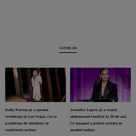
CATINE.RO
Dolly Parton și-a anulat
Jennifer Lopez și-a etalat
rezidența în Las Vegas. Cu ce
abdomenul tonifiat la 56 de ani.
probleme de sănătate se
Ce imagini a postat artista în
confruntă artista
mediul online