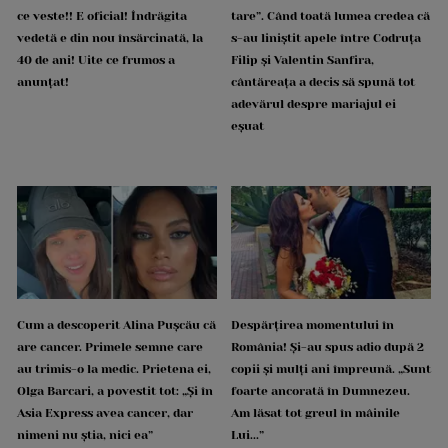
ce veste!! E oficial! Îndrăgita
tare”. Când toată lumea credea că
vedetă e din nou însărcinată, la
s-au liniștit apele între Codruța
40 de ani! Uite ce frumos a
Filip și Valentin Sanfira,
anunțat!
cântăreața a decis să spună tot
adevărul despre mariajul ei
eșuat
Cum a descoperit Alina Pușcău că
Despărțirea momentului în
are cancer. Primele semne care
România! Și-au spus adio după 2
au trimis-o la medic. Prietena ei,
copii și mulți ani împreună. „Sunt
Olga Barcari, a povestit tot: „Și în
foarte ancorată în Dumnezeu.
Asia Express avea cancer, dar
Am lăsat tot greul în mâinile
nimeni nu știa, nici ea”
Lui...”