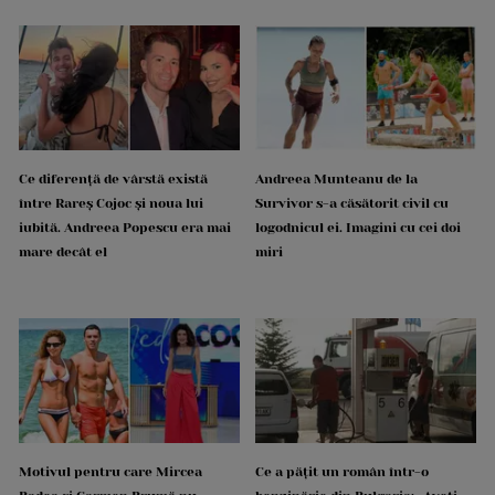
Ce diferență de vârstă există
Andreea Munteanu de la
între Rareș Cojoc și noua lui
Survivor s-a căsătorit civil cu
iubită. Andreea Popescu era mai
logodnicul ei. Imagini cu cei doi
mare decât el
miri
Motivul pentru care Mircea
Ce a pățit un român într-o