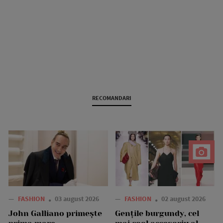
RECOMANDARI
—
FASHION
03 august 2026
—
FASHION
02 august 2026
John Galliano primește
Gențile burgundy, cel