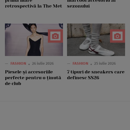
prima mare
mai cool accesoriu al
retrospectivă la The Met
sezonului
—
FASHION
26 iulie 2026
—
FASHION
25 iulie 2026
Piesele și accesoriile
7 tipuri de sneakers care
perfecte pentru o ținută
definesc SS26
de club