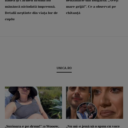
Badea și Carmen Brumă nu
benzinărie din Bulgaria: „Aveți
mănâncă niciodată împreună.
mare grijă!”. Ce a observat pe
Detalii neștiute din viața lor de
chitanță
cuplu
UNICA.RO
„Surioara e pe drum!” :o Wooow,
„Nu mi-e jenă să o spun cu voce