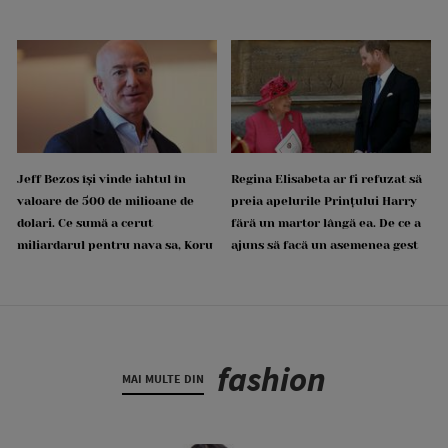
Jeff Bezos își vinde iahtul în
Regina Elisabeta ar fi refuzat să
valoare de 500 de milioane de
preia apelurile Prințului Harry
dolari. Ce sumă a cerut
fără un martor lângă ea. De ce a
miliardarul pentru nava sa, Koru
ajuns să facă un asemenea gest
fashion
MAI MULTE DIN