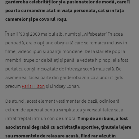
garderoba celebrităților și a pasionatelor de modă, care îl
poartă cu mândrie atât în viața personală, cât și în fața
camerelor și pe covorul roșu.
Ȋn anii ’90 și 2000 maioul alb, numit și „wifebeater” ȋn acea
perioadă, era o opțiune obișnuită care se remarca inclusiv ȋn
filme, videoclipuri și apariții mondene. De la starlete pop la
membrii trupelor de băieți și până la vedete hip hop, el a fost
purtat cu conștiinciozitate de întreaga scenă muzicală. De
asemenea, făcea parte din garderoba zilnică a unor it-girls
precum
Paris Hilton
și Lindsey Lohan.
De atunci, acest element vestimentar de bază, odinioară
extrem de apreciat pentru simplitatea și versatilitatea sa, a
intrat treptat într-un con de umbră.
Timp de ani buni, a fost
asociat mai degrabă cu activitățile sportive, ținutele lejere
sau momentele de relaxare acasă, fiind rar văzut în