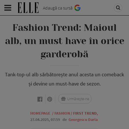
Adaugă ca sursă
Fashion Trend: Maioul
alb, un must have în orice
garderobă
Tank-top-ul alb sărbătorește anul acesta un comeback
și devine un must-have de sezon.
Urmărește-ne
HOMEPAGE
/
FASHION
/
FIRST TREND
,
27.04.2025, 07:59
de
Georgescu Daria