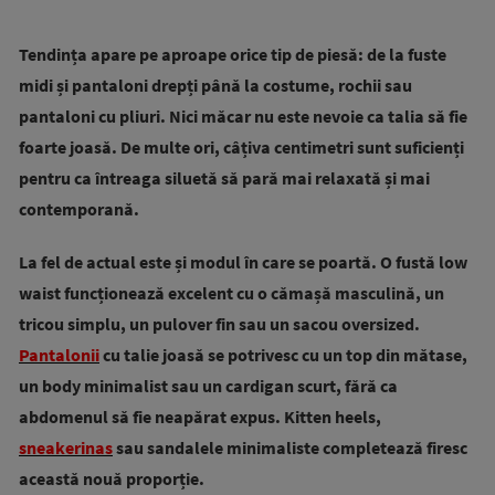
Tendința apare pe aproape orice tip de piesă: de la fuste
midi și pantaloni drepți până la costume, rochii sau
pantaloni cu pliuri. Nici măcar nu este nevoie ca talia să fie
foarte joasă. De multe ori, câțiva centimetri sunt suficienți
pentru ca întreaga siluetă să pară mai relaxată și mai
contemporană.
La fel de actual este și modul în care se poartă. O fustă low
waist funcționează excelent cu o cămașă masculină, un
tricou simplu, un pulover fin sau un sacou oversized.
Pantalonii
cu talie joasă se potrivesc cu un top din mătase,
un body minimalist sau un cardigan scurt, fără ca
abdomenul să fie neapărat expus. Kitten heels,
sneakerinas
sau sandalele minimaliste completează firesc
această nouă proporție.