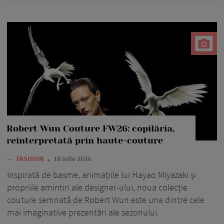
Robert Wun Couture FW26: copilăria,
reinterpretată prin haute-couture
—
FASHION
18 iulie 2026
Inspirată de basme, animațiile lui Hayao Miyazaki și
propriile amintiri ale designer-ului, noua colecție
couture semnată de Robert Wun este una dintre cele
mai imaginative prezentări ale sezonului.