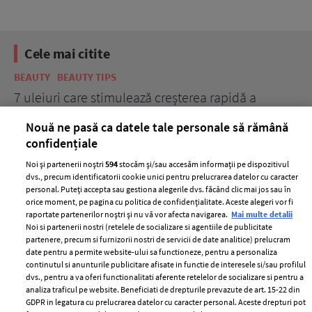
Cele mai citite
BEAUTY
BEAUTY TIPS
BE
țe
7 uleiuri care stimulează creșterea rapidă a
Ce
părului
de
Nouă ne pasă ca datele tale personale să rămână
confidențiale
Noi și partenerii noștri
594
stocăm și/sau accesăm informații pe dispozitivul
dvs., precum identificatorii cookie unici pentru prelucrarea datelor cu caracter
personal. Puteți accepta sau gestiona alegerile dvs. făcând clic mai jos sau în
orice moment, pe pagina cu politica de confidențialitate. Aceste alegeri vor fi
raportate partenerilor noștri și nu vă vor afecta navigarea.
Mai multe detalii
Noi si partenerii nostri (retelele de socializare si agentiile de publicitate
partenere, precum si furnizorii nostri de servicii de date analitice) prelucram
ELLE Style Awards
Termeni si conditii
date pentru a permite website-ului sa functioneze, pentru a personaliza
2024
continutul si anunturile publicitare afisate in functie de interesele si/sau profilul
Politica de
dvs., pentru a va oferi functionalitati aferente retelelor de socializare si pentru a
Despre ELLE
confidențialitate
analiza traficul pe website. Beneficiati de drepturile prevazute de art. 15-22 din
Romania
GDPR in legatura cu prelucrarea datelor cu caracter personal. Aceste drepturi pot
Politica de cookies