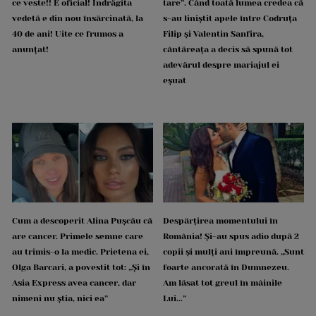
ce veste!! E oficial! Îndrăgita
tare”. Când toată lumea credea că
vedetă e din nou însărcinată, la
s-au liniștit apele între Codruța
40 de ani! Uite ce frumos a
Filip și Valentin Sanfira,
anunțat!
cântăreața a decis să spună tot
adevărul despre mariajul ei
eșuat
Cum a descoperit Alina Pușcău că
Despărțirea momentului în
are cancer. Primele semne care
România! Și-au spus adio după 2
au trimis-o la medic. Prietena ei,
copii și mulți ani împreună. „Sunt
Olga Barcari, a povestit tot: „Și în
foarte ancorată în Dumnezeu.
Asia Express avea cancer, dar
Am lăsat tot greul în mâinile
nimeni nu știa, nici ea”
Lui...”