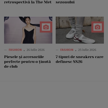
retrospectivă la The Met
sezonului
—
FASHION
26 iulie 2026
—
FASHION
25 iulie 2026
Piesele și accesoriile
7 tipuri de sneakers care
perfecte pentru o ținută
definesc SS26
de club