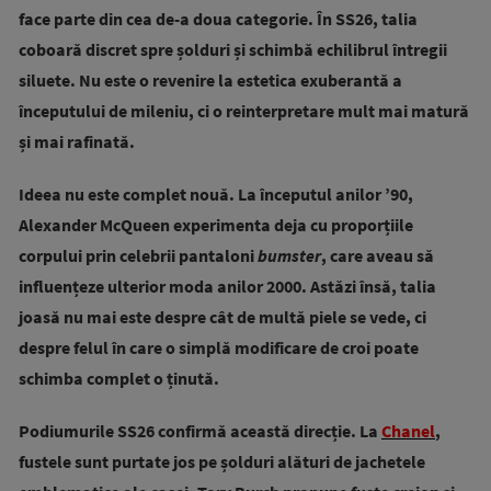
face parte din cea de-a doua categorie. În SS26, talia
coboară discret spre șolduri și schimbă echilibrul întregii
siluete. Nu este o revenire la estetica exuberantă a
începutului de mileniu, ci o reinterpretare mult mai matură
și mai rafinată.
Ideea nu este complet nouă. La începutul anilor ’90,
Alexander McQueen experimenta deja cu proporțiile
corpului prin celebrii pantaloni
bumster
, care aveau să
influențeze ulterior moda anilor 2000. Astăzi însă, talia
joasă nu mai este despre cât de multă piele se vede, ci
despre felul în care o simplă modificare de croi poate
schimba complet o ținută.
Podiumurile SS26 confirmă această direcție. La
Chanel
,
fustele sunt purtate jos pe șolduri alături de jachetele