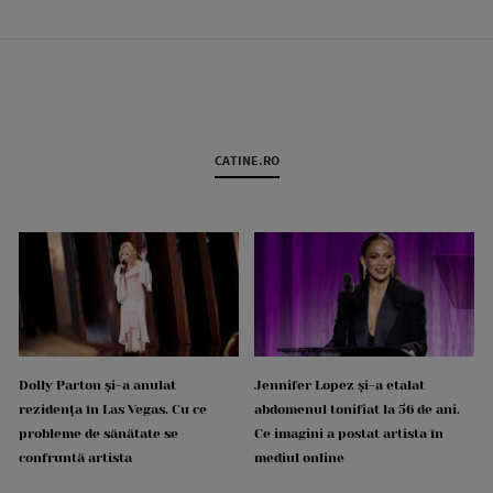
CATINE.RO
Dolly Parton și-a anulat
Jennifer Lopez și-a etalat
rezidența în Las Vegas. Cu ce
abdomenul tonifiat la 56 de ani.
probleme de sănătate se
Ce imagini a postat artista în
confruntă artista
mediul online