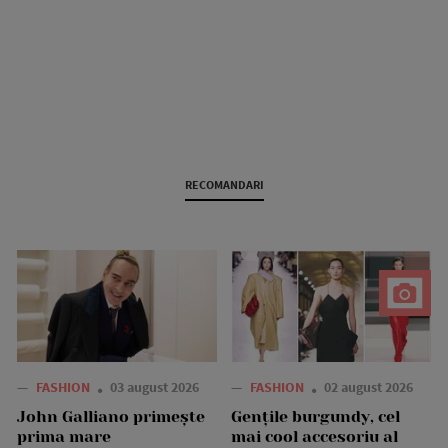
RECOMANDARI
—
FASHION
03 august 2026
—
FASHION
02 august 2026
John Galliano primește
Gențile burgundy, cel
prima mare
mai cool accesoriu al