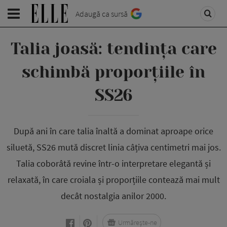
Adaugă ca sursă
Talia joasă: tendința care
schimbă proporțiile în
SS26
După ani în care talia înaltă a dominat aproape orice
siluetă, SS26 mută discret linia câțiva centimetri mai jos.
Talia coborâtă revine într-o interpretare elegantă și
relaxată, în care croiala și proporțiile contează mai mult
decât nostalgia anilor 2000.
Urmărește-ne