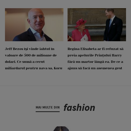
Jeff Bezos își vinde iahtul în
Regina Elisabeta ar fi refuzat să
valoare de 500 de milioane de
preia apelurile Prințului Harry
dolari. Ce sumă a cerut
fără un martor lângă ea. De ce a
miliardarul pentru nava sa, Koru
ajuns să facă un asemenea gest
fashion
MAI MULTE DIN