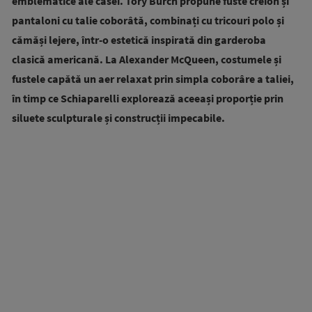
emblematice ale casei. Tory Burch propune fuste creion și
pantaloni cu talie coborâtă, combinați cu tricouri polo și
cămăși lejere, într-o estetică inspirată din garderoba
clasică americană. La Alexander McQueen, costumele și
fustele capătă un aer relaxat prin simpla coborâre a taliei,
în timp ce Schiaparelli explorează aceeași proporție prin
siluete sculpturale și construcții impecabile.