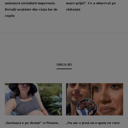
mănâncă niciodată împreună.
mare grijă!”. Ce a observat pe
Detalii neștiute din viața lor de
chitanță
cuplu
UNICA.RO
„Surioara e pe drum!” :o Wooow,
„Nu mi-e jenă să o spun cu voce