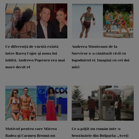
Ce diferență de vârstă există
Andreea Munteanu de la
între Rareș Cojoc și noua lui
Survivor s-a căsătorit civil cu
iubită. Andreea Popescu era mai
logodnicul ei. Imagini cu cei doi
mare decât el
miri
Motivul pentru care Mircea
Ce a pățit un român într-o
Badea și Carmen Brumă nu
benzinărie din Bulgaria: „Aveți