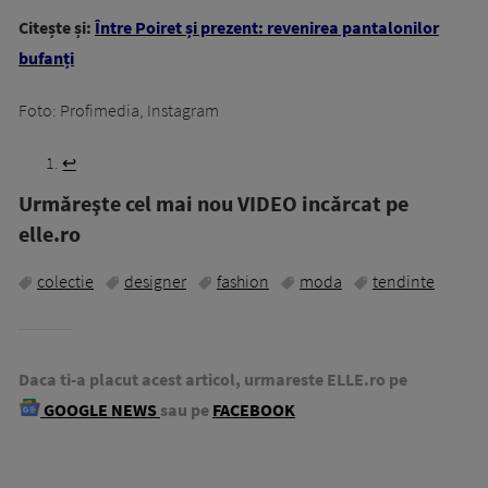
Citește și:
Între Poiret și prezent: revenirea pantalonilor
bufanți
Foto: Profimedia, Instagram
↩︎
Urmăreşte cel mai nou VIDEO incărcat pe
elle.ro
colectie
designer
fashion
moda
tendinte
Daca ti-a placut acest articol, urmareste ELLE.ro pe
GOOGLE NEWS
sau pe
FACEBOOK