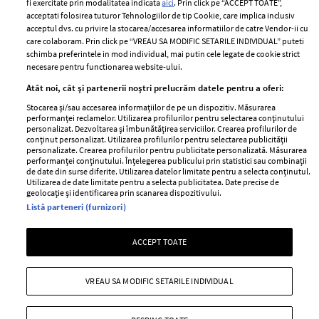
fi exercitate prin modalitatea indicata
aici
. Prin click pe “ACCEPT TOATE”,
Contact
Publicitate
acceptati folosirea tuturor Tehnologiilor de tip Cookie, care implica inclusiv
acceptul dvs. cu privire la stocarea/accesarea informatiilor de catre Vendor-ii cu
Abonamente
care colaboram. Prin click pe “VREAU SA MODIFIC SETARILE INDIVIDUAL” puteti
schimba preferintele in mod individual, mai putin cele legate de cookie strict
necesare pentru functionarea website-ului.
Stiri
Libertatea pentru
Atât noi, cât și partenerii noștri prelucrăm datele pentru a oferi:
femei
GSP
Stocarea și/sau accesarea informațiilor de pe un dispozitiv. Măsurarea
Viva
performanței reclamelor. Utilizarea profilurilor pentru selectarea conținutului
Unica
personalizat. Dezvoltarea și îmbunătățirea serviciilor. Crearea profilurilor de
Avantaje
conținut personalizat. Utilizarea profilurilor pentru selectarea publicității
Baby
personalizate. Crearea profilurilor pentru publicitate personalizată. Măsurarea
Retete practice
performanței conținutului. Înțelegerea publicului prin statistici sau combinații
Retete
de date din surse diferite. Utilizarea datelor limitate pentru a selecta conținutul.
Utilizarea de date limitate pentru a selecta publicitatea. Date precise de
geolocație și identificarea prin scanarea dispozitivului.
Pariază responsabil! Decizia ONJN nr. 821/25.09.2025.
Listă parteneri (furnizori)
Jocurile de noroc sunt interzise minorilor.
ACCEPT TOATE
Copyright © 2026 Ringier Romania SRL
VREAU SA MODIFIC SETARILE INDIVIDUAL