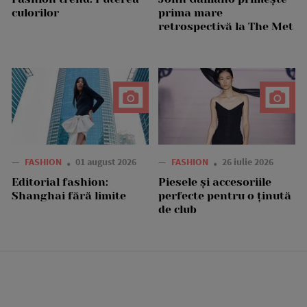
culorilor
prima mare
retrospectivă la The Met
—
FASHION
01 august 2026
—
FASHION
26 iulie 2026
Editorial fashion:
Piesele și accesoriile
Shanghai fără limite
perfecte pentru o ținută
de club