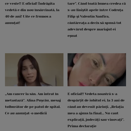
ce veste!! E oficial! Îndrăgita
tare”. Când toată lumea credea că
vedetă e din nou însărcinată, la
s-au liniștit apele între Codruța
40 de ani! Uite ce frumos a
Filip și Valentin Sanfira,
anunțat!
cântăreața a decis să spună tot
adevărul despre mariajul ei
eșuat
„Am cancer la sân. Am intrat în
E oficial!! Vedeta noastră s-a
metastază”. Alina Pușcău, mesaj
despărțit de iubitul ei, la 3 ani de
tulburător de pe patul de spital.
când au devenit părinți. „Relația
Ce au anunțat-o medicii
mea a ajuns la final... Nu caut
explicații, judecăți sau vinovați”.
Prima declarație