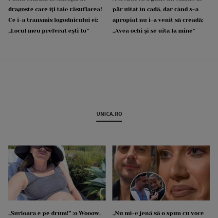
dragoste care îți taie răsuflarea!
păr uitat în cadă, dar când s-a
Ce i-a transmis logodnicului ei:
apropiat nu i-a venit să creadă:
„Locul meu preferat ești tu”
„Avea ochi și se uita la mine”
UNICA.RO
„Surioara e pe drum!” :o Wooow,
„Nu mi-e jenă să o spun cu voce