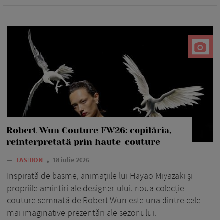
Robert Wun Couture FW26: copilăria,
reinterpretată prin haute-couture
—
FASHION
18 iulie 2026
Inspirată de basme, animațiile lui Hayao Miyazaki și
propriile amintiri ale designer-ului, noua colecție
couture semnată de Robert Wun este una dintre cele
mai imaginative prezentări ale sezonului.