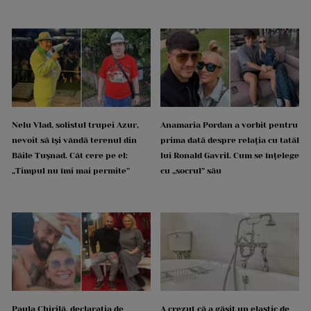
Nelu Vlad, solistul trupei Azur,
Anamaria Pordan a vorbit pentru
nevoit să își vândă terenul din
prima dată despre relația cu tatăl
Băile Tușnad. Cât cere pe el:
lui Ronald Gavril. Cum se înțelege
„Timpul nu îmi mai permite”
cu „socrul” său
Paula Chirilă, declarația de
A crezut că a găsit un elastic de