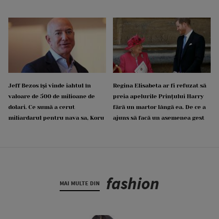
Jeff Bezos își vinde iahtul în
Regina Elisabeta ar fi refuzat să
valoare de 500 de milioane de
preia apelurile Prințului Harry
dolari. Ce sumă a cerut
fără un martor lângă ea. De ce a
miliardarul pentru nava sa, Koru
ajuns să facă un asemenea gest
fashion
MAI MULTE DIN