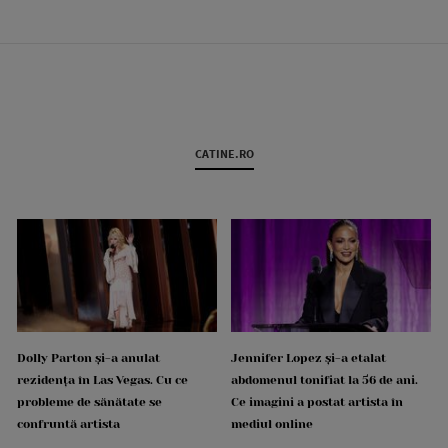
CATINE.RO
Dolly Parton și-a anulat
Jennifer Lopez și-a etalat
rezidența în Las Vegas. Cu ce
abdomenul tonifiat la 56 de ani.
probleme de sănătate se
Ce imagini a postat artista în
confruntă artista
mediul online