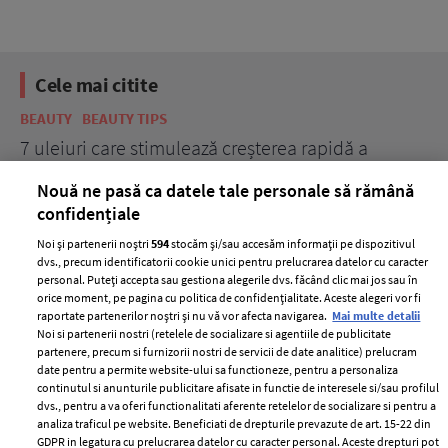
Cele mai citite
BEAUTY
BEAUTY TIPS
BE
țe
7 uleiuri care stimulează creșterea rapidă a
Ce
părului
de
Nouă ne pasă ca datele tale personale să rămână
confidențiale
Noi și partenerii noștri
594
stocăm și/sau accesăm informații pe dispozitivul
dvs., precum identificatorii cookie unici pentru prelucrarea datelor cu caracter
personal. Puteți accepta sau gestiona alegerile dvs. făcând clic mai jos sau în
orice moment, pe pagina cu politica de confidențialitate. Aceste alegeri vor fi
raportate partenerilor noștri și nu vă vor afecta navigarea.
Mai multe detalii
Noi si partenerii nostri (retelele de socializare si agentiile de publicitate
partenere, precum si furnizorii nostri de servicii de date analitice) prelucram
ELLE Style Awards
Termeni si conditii
date pentru a permite website-ului sa functioneze, pentru a personaliza
2024
continutul si anunturile publicitare afisate in functie de interesele si/sau profilul
Politica de
dvs., pentru a va oferi functionalitati aferente retelelor de socializare si pentru a
Despre ELLE
confidențialitate
analiza traficul pe website. Beneficiati de drepturile prevazute de art. 15-22 din
Romania
GDPR in legatura cu prelucrarea datelor cu caracter personal. Aceste drepturi pot