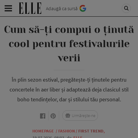
Adaugă ca sursă
Cum să-ți compui o ținută
cool pentru festivalurile
verii
În plin sezon estival, pregătește-ți ținutele pentru
concertele în aer liber și adaptează deja clasicul stil
boho tendințelor, dar și stilului tău personal.
Urmărește-ne
HOMEPAGE
/
FASHION
/
FIRST TREND
,
19.07.2026, 08:03
de
ELLE