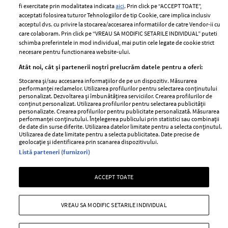
Politica de cookies
fi exercitate prin modalitatea indicata
aici
. Prin click pe “ACCEPT TOATE”,
Contact
Publicitate
acceptati folosirea tuturor Tehnologiilor de tip Cookie, care implica inclusiv
acceptul dvs. cu privire la stocarea/accesarea informatiilor de catre Vendor-ii cu
Abonamente
care colaboram. Prin click pe “VREAU SA MODIFIC SETARILE INDIVIDUAL” puteti
schimba preferintele in mod individual, mai putin cele legate de cookie strict
necesare pentru functionarea website-ului.
Stiri
Libertatea pentru
Atât noi, cât și partenerii noștri prelucrăm datele pentru a oferi:
femei
GSP
Stocarea și/sau accesarea informațiilor de pe un dispozitiv. Măsurarea
Viva
performanței reclamelor. Utilizarea profilurilor pentru selectarea conținutului
Unica
personalizat. Dezvoltarea și îmbunătățirea serviciilor. Crearea profilurilor de
Avantaje
conținut personalizat. Utilizarea profilurilor pentru selectarea publicității
Baby
personalizate. Crearea profilurilor pentru publicitate personalizată. Măsurarea
Retete practice
performanței conținutului. Înțelegerea publicului prin statistici sau combinații
Retete
de date din surse diferite. Utilizarea datelor limitate pentru a selecta conținutul.
Utilizarea de date limitate pentru a selecta publicitatea. Date precise de
geolocație și identificarea prin scanarea dispozitivului.
Pariază responsabil! Decizia ONJN nr. 821/25.09.2025.
Listă parteneri (furnizori)
Jocurile de noroc sunt interzise minorilor.
ACCEPT TOATE
Copyright © 2026 Ringier Romania SRL
VREAU SA MODIFIC SETARILE INDIVIDUAL