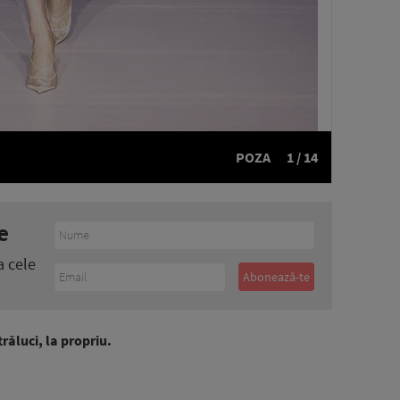
POZA
1 / 14
e
a cele
străluci, la propriu.