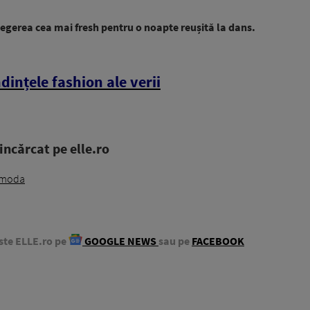
legerea cea mai fresh pentru o noapte reușită la dans.
dințele fashion ale verii
ncărcat pe elle.ro
moda
ste ELLE.ro pe
GOOGLE NEWS
sau pe
FACEBOOK