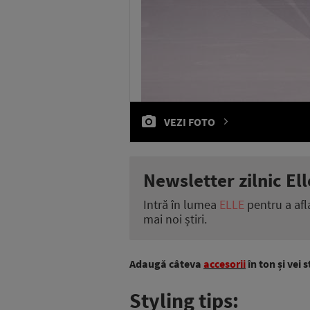
VEZI FOTO
Newsletter zilnic Ell
Intră în lumea
ELLE
pentru a afl
mai noi știri.
Adaugă câteva
accesorii
în ton și vei 
Styling tips: