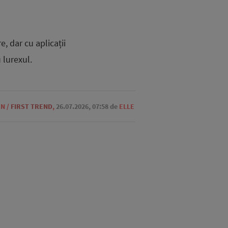
, dar cu aplicații
 lurexul.
ON
/
FIRST TREND
,
26.07.2026, 07:58
de
ELLE