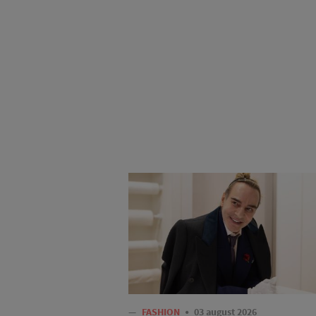
—
FASHION
03 august 2026