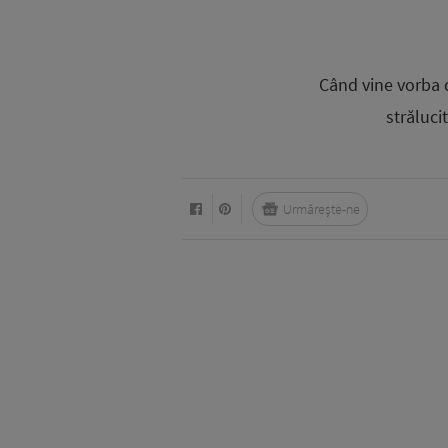
Când vine vorba d
străluci
Urmărește-ne