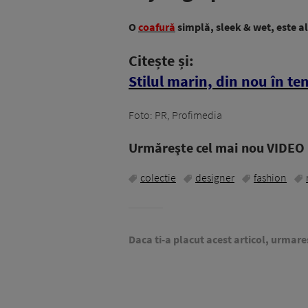
O
coafură
simplă, sleek & wet, este a
Citește și:
Stilul marin, din nou în ten
Foto: PR, Profimedia
Urmăreşte cel mai nou VIDEO i
colectie
designer
fashion
Daca ti-a placut acest articol, urmare