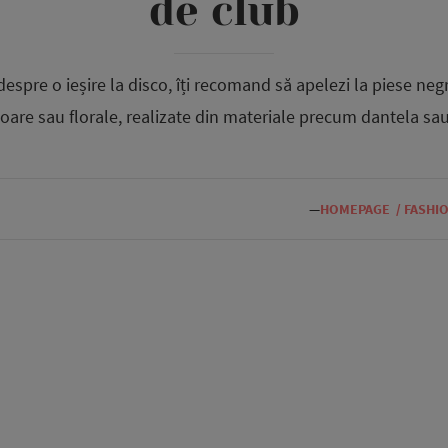
de club
espre o ieșire la disco, îți recomand să apelezi la piese negre
toare sau florale, realizate din materiale precum dantela sau
—
HOMEPAGE
/
FASHI