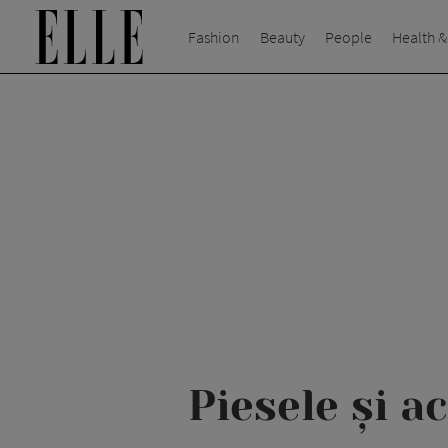
Fashion
Beauty
People
Health &
Piesele și a