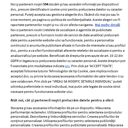
Noi și partenerii noștri
594
stocăm și/sau accesăm informații pe dispozitivul
dvs., precum identificatorii cookie unici pentru prelucrarea datelor cu caracter
personal. Puteți accepta sau gestiona alegerile dvs. făcând clic mai jos sau în
orice moment, pe pagina cu politica de confidențialitate. Aceste alegeri vor fi
raportate partenerilor noștri și nu vă vor afecta navigarea.
Mai multe detalii
Noi si partenerii nostri (retelele de socializare si agentiile de publicitate
partenere, precum si furnizorii nostri de servicii de date analitice) prelucram
date pentru a permite website-ului sa functioneze, pentru a personaliza
ELLE Style Awards
Termeni si conditii
continutul si anunturile publicitare afisate in functie de interesele si/sau profilul
2024
dvs., pentru a va oferi functionalitati aferente retelelor de socializare si pentru a
Politica de
analiza traficul pe website. Beneficiati de drepturile prevazute de art. 15-22 din
Despre ELLE
confidențialitate
GDPR in legatura cu prelucrarea datelor cu caracter personal. Aceste drepturi pot
Romania
Politica de cookies
fi exercitate prin modalitatea indicata
aici
. Prin click pe “ACCEPT TOATE”,
acceptati folosirea tuturor Tehnologiilor de tip Cookie, care implica inclusiv
Contact
Publicitate
acceptul dvs. cu privire la stocarea/accesarea informatiilor de catre Vendor-ii cu
Abonamente
care colaboram. Prin click pe “VREAU SA MODIFIC SETARILE INDIVIDUAL” puteti
schimba preferintele in mod individual, mai putin cele legate de cookie strict
necesare pentru functionarea website-ului.
Stiri
Libertatea pentru
Atât noi, cât și partenerii noștri prelucrăm datele pentru a oferi:
femei
Stocarea și/sau accesarea informațiilor de pe un dispozitiv. Măsurarea
GSP
performanței reclamelor. Utilizarea profilurilor pentru selectarea conținutului
Viva
personalizat. Dezvoltarea și îmbunătățirea serviciilor. Crearea profilurilor de
Unica
conținut personalizat. Utilizarea profilurilor pentru selectarea publicității
Avantaje
personalizate. Crearea profilurilor pentru publicitate personalizată. Măsurarea
Baby