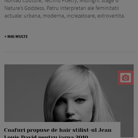
Nomad Couture, Techno Poetry, Midnight Stage si
Nature’s Goddess. Patru interpretari ale feminitatii
actuale: urbana, moderna, increzatoare, extrovertita.
+ MAI MULTE
Coafuri propuse de hair stilist-ul Jean
Louis David pentru iarna 2010