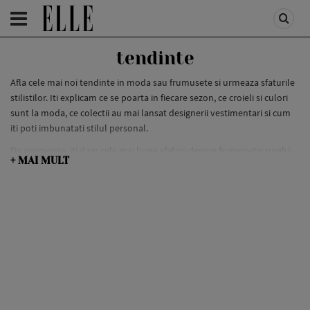
HOMEPAGE
/
FASHION
/
VEDETE
tendinte
Afla cele mai noi tendinte in moda sau frumusete si urmeaza sfaturile
stilistilor. Iti explicam ce se poarta in fiecare sezon, ce croieli si culori
sunt la moda, ce colectii au mai lansat designerii vestimentari si cum
iti poti imbunatati stilul personal.
De asemenea, iti dam cele mai bune sfaturi despre frumusete: unghii,
+ MAI MULT
par, ten, machiaj si care sunt culorile si formele la moda si trucuri utile
de la specialisti, pentru ca tu sa fii mereu in tendinte si sa atragi toate
privirile.