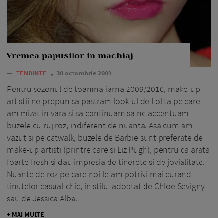
Vremea papusilor in machiaj
—
TENDINTE
30 octombrie 2009
Pentru sezonul de toamna-iarna 2009/2010, make-up
artistii ne propun sa pastram look-ul de Lolita pe care
am mizat in vara si sa continuam sa ne accentuam
buzele cu ruj roz, indiferent de nuanta. Asa cum am
vazut si pe catwalk, buzele de Barbie sunt preferate de
make-up artisti (printre care si Liz Pugh), pentru ca arata
foarte fresh si dau impresia de tinerete si de jovialitate.
Nuante de roz pe care noi le-am potrivi mai curand
tinutelor casual-chic, in stilul adoptat de Chloë Sevigny
sau de Jessica Alba.
+ MAI MULTE