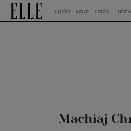
Fashion
Beauty
People
Health &
Machiaj Chr