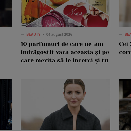
—
BEAUTY
04 august 2026
—
BE
a
10 parfumuri de care ne-am
Cei 
îndrăgostit vara aceasta și pe
core
care merită să le încerci și tu