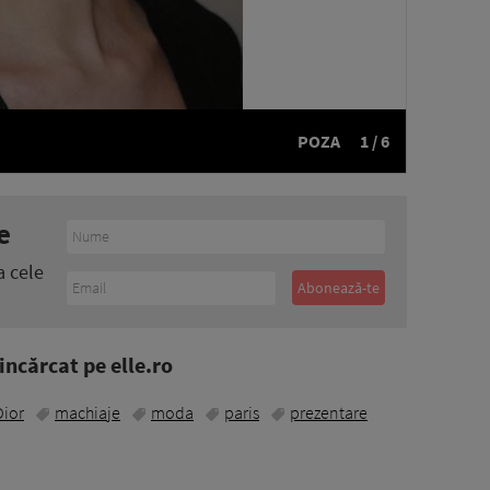
POZA
1 / 6
e
a cele
ncărcat pe elle.ro
Dior
machiaje
moda
paris
prezentare