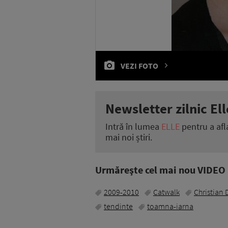
VEZI FOTO
Newsletter zilnic Ell
Intră în lumea
ELLE
pentru a afl
mai noi știri.
Urmăreşte cel mai nou VIDEO i
2009-2010
Catwalk
Christian 
tendinte
toamna-iarna