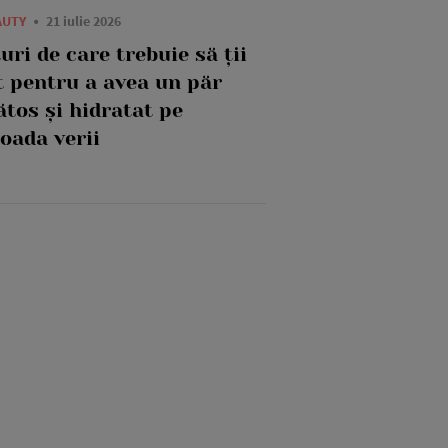
AUTY
21 iulie 2026
uri de care trebuie să ții
t pentru a avea un păr
ătos și hidratat pe
oada verii