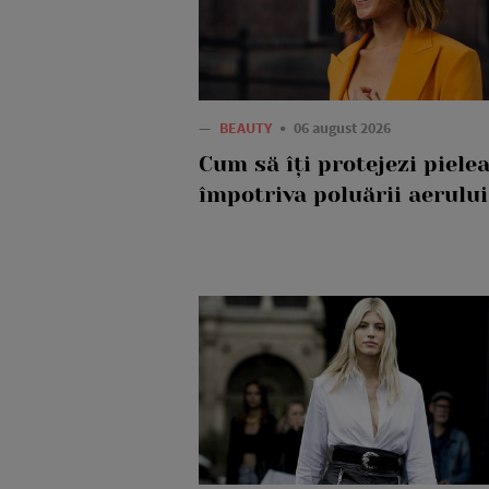
—
BEAUTY
06 august 2026
Cum să îți protejezi piele
împotriva poluării aerului