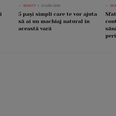
—
BEAUTY
23 iulie 2026
—
BE
i
5 pași simpli care te vor ajuta
Sfat
să ai un machiaj natural în
con
această vară
săn
peri