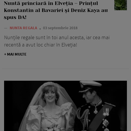
Nuntă princiară în Elveția – Prințul
Konstantin al Bavariei și Deniz Kaya au
spus DA!
—
NUNTA REGALA
03 septembrie 2018
Nunțile regale sunt în toi anul acesta, iar cea mai
recentă a avut loc chiar în Elveția!
+ MAI MULTE