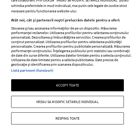
care colaboram. Prin click pe “VREAU SA MODIFIC SETARILE INDIVIDUAL” puteti
schimba preferintele in mod individual, mai putin cele legate de cookie strict
necesare pentru functionarea website-ului.
Atât noi, cât și partenerii noștri prelucrăm datele pentru a oferi:
Stocarea și/sau accesarea informațiilor de pe un dispozitiv. Măsurarea
performanței reclamelor. Utilizarea profilurilor pentru selectarea conținutului
personalizat. Dezvoltarea și îmbunătățirea serviciilor. Crearea profilurilor de
conținut personalizat. Utilizarea profilurilor pentru selectarea publicității
Ce vedete ar putea fi invitate la nunta
personalizate. Crearea profilurilor pentru publicitate personalizată. Măsurarea
Prințesei Eugenie?
performanței conținutului. Înțelegerea publicului prin statistici sau combinații
de date din surse diferite. Utilizarea datelor limitate pentru a selecta conținutul.
Utilizarea de date limitate pentru a selecta publicitatea. Date precise de
—
NUNTA REGALA
15 august 2018
geolocație și identificarea prin scanarea dispozitivului.
Peste câteva luni vom avea parte de o nouă nuntă
Listă parteneri (furnizori)
regală, cea a Prințesei Eugenie cu Jack Brooksbank.
ACCEPT TOATE
+ MAI MULTE
VREAU SA MODIFIC SETARILE INDIVIDUAL
RESPING TOATE