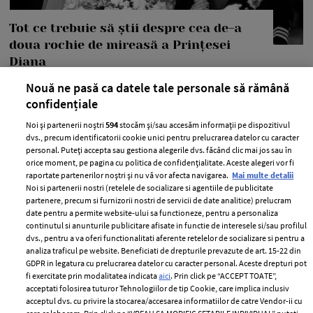
Tot ce trebuie să știi despre cea de-a
doua rochie de mireasă a Prințesei
Diana
Nouă ne pasă ca datele tale personale să rămână
—
NUNTA REGALA
20 august 2018
confidențiale
Prințesa Diana a purtat una dintre cele mai cunoscute și
iconice rochii de mireasă din toate timpurile atunci
Noi și partenerii noștri
594
stocăm și/sau accesăm informații pe dispozitivul
dvs., precum identificatorii cookie unici pentru prelucrarea datelor cu caracter
când s-a căsătorit cu Prințul Charles, în 1981. Dar, ce
personal. Puteți accepta sau gestiona alegerile dvs. făcând clic mai jos sau în
majoritatea oamenilor nu știu, este că a fost creată și o
orice moment, pe pagina cu politica de confidențialitate. Aceste alegeri vor fi
raportate partenerilor noștri și nu vă vor afecta navigarea.
Mai multe detalii
rochie de rezervă.
Noi si partenerii nostri (retelele de socializare si agentiile de publicitate
partenere, precum si furnizorii nostri de servicii de date analitice) prelucram
+ MAI MULTE
date pentru a permite website-ului sa functioneze, pentru a personaliza
continutul si anunturile publicitare afisate in functie de interesele si/sau profilul
dvs., pentru a va oferi functionalitati aferente retelelor de socializare si pentru a
analiza traficul pe website. Beneficiati de drepturile prevazute de art. 15-22 din
GDPR in legatura cu prelucrarea datelor cu caracter personal. Aceste drepturi pot
fi exercitate prin modalitatea indicata
aici
. Prin click pe “ACCEPT TOATE”,
acceptati folosirea tuturor Tehnologiilor de tip Cookie, care implica inclusiv
acceptul dvs. cu privire la stocarea/accesarea informatiilor de catre Vendor-ii cu