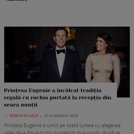
Prințesa Eugenie a încălcat tradiția
regală cu rochia purtată la recepția din
seara nunții
—
NUNTA REGALA
15 octombrie 2018
Prințesa Eugenie a uimit pe toată lumea cu alegerea
celei de-a doua rochii purtate în ziua nunții, după ce