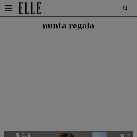
HOMEPAGE
/
PEOPLE
/
STIRI VEDETE
nunta regala