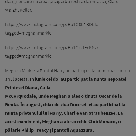
designer care i-a creat și superba rochie de mireasă, Clare
Waight Keller.
https://www.instagram.com/p/Bo1G6b1BDbk/?
tagged=meghanmarkle
https://www.instagram.com/p/Bo1GcelFxKN/?
tagged=meghanmarkle
Meghan Markle și Prințul Harry au participat la numeroase nunți
anul acesta.
În iunie cei doi au participat la nunta nepoatei
Prințesei Diana, Calia
McCorquodale, unde Meghan a ales o ținută Oscar de la
Renta. În august, chiar de ziua Ducesei, ei au participat la
nunta prietenului lui Harry, Charlie van Straubenzee. La
acest eveniment, Meghan a ales o rchie Club Monaco, o
pălărie Philip Treacy și pantofi Aquazzura.