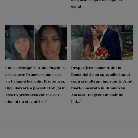
eșuat
Cum a descoperit Alina Pușcău că
Despărțirea momentului în
are cancer. Primele semne care
România! Și-au spus adio după 2
au trimis-o la medic. Prietena ei,
copii și mulți ani împreună. „Sunt
Olga Barcari, a povestit tot: „Și în
foarte ancorată în Dumnezeu.
Asia Express avea cancer, dar
Am lăsat tot greul în mâinile
nimeni nu știa, nici ea”
Lui...”