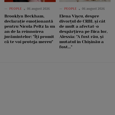
—
PEOPLE
06 august 2026
—
PEOPLE
06 august 2026
Brooklyn Beckham,
Elena Vîșcu, despre
declarație emoționantă
divorțul de CRBL și cât
pentru Nicola Peltz la un
de mult a afectat-o
an de la reînnoirea
despărțirea pe fiica lor,
jurămintelor: "Îți promit
Alessia: "A fost rău, și
că te voi proteja mereu"
mutatul în Chișinău a
fost..."