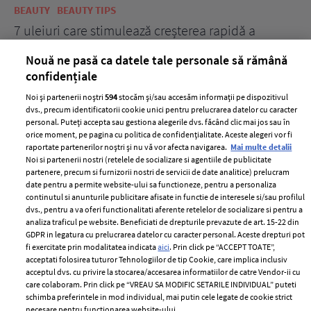
BEAUTY
BEAUTY TIPS
BE
țe
7 uleiuri care stimulează creșterea rapidă a
Ce
părului
de
Nouă ne pasă ca datele tale personale să rămână
confidențiale
Noi și partenerii noștri
594
stocăm și/sau accesăm informații pe dispozitivul
dvs., precum identificatorii cookie unici pentru prelucrarea datelor cu caracter
personal. Puteți accepta sau gestiona alegerile dvs. făcând clic mai jos sau în
orice moment, pe pagina cu politica de confidențialitate. Aceste alegeri vor fi
raportate partenerilor noștri și nu vă vor afecta navigarea.
Mai multe detalii
Noi si partenerii nostri (retelele de socializare si agentiile de publicitate
partenere, precum si furnizorii nostri de servicii de date analitice) prelucram
ELLE Style Awards
Termeni si conditii
date pentru a permite website-ului sa functioneze, pentru a personaliza
2024
continutul si anunturile publicitare afisate in functie de interesele si/sau profilul
Politica de
dvs., pentru a va oferi functionalitati aferente retelelor de socializare si pentru a
Despre ELLE
confidențialitate
analiza traficul pe website. Beneficiati de drepturile prevazute de art. 15-22 din
Romania
GDPR in legatura cu prelucrarea datelor cu caracter personal. Aceste drepturi pot
Politica de cookies
fi exercitate prin modalitatea indicata
aici
. Prin click pe “ACCEPT TOATE”,
Contact
Publicitate
acceptati folosirea tuturor Tehnologiilor de tip Cookie, care implica inclusiv
acceptul dvs. cu privire la stocarea/accesarea informatiilor de catre Vendor-ii cu
Abonamente
care colaboram. Prin click pe “VREAU SA MODIFIC SETARILE INDIVIDUAL” puteti
schimba preferintele in mod individual, mai putin cele legate de cookie strict
necesare pentru functionarea website-ului.