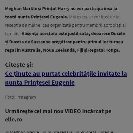
Meghan Markle și Prințul Harry nu vor participa însă la
toată nunta Prințesei Eugenie.
Mai exact, ei vor lipsi de la
recepția de mâine, cea organizată pentru membrii apropiați ai
familiei.
Absența acestora este justificată, deoarece Ducele
și Ducesa de Sussex se pregătesc pentru primul lor turneu
regal în Australia, Noua Zeelandă, Fiji și Regatul Tonga.
Citește și:
Ce ținute au purtat celebritățile invitate la
nunta Prințesei Eugenie
Foto: Instagram
Urmăreşte cel mai nou VIDEO incărcat pe
elle.ro
Meghan Markle
nunta regala
Printesa Eugenie