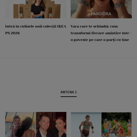
Intră în culisele noii colecții IKEA
Vara care te schimbă: cum
PS 2026
transformi fiecare amintire într-
o poveste pe care o porți cu tine
ANTENA 1