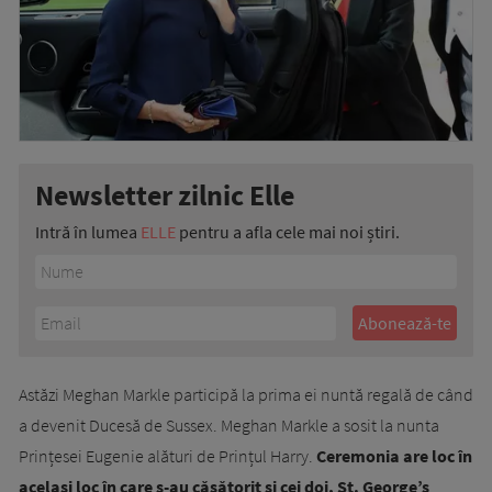
Newsletter zilnic Elle
Intră în lumea
ELLE
pentru a afla cele mai noi știri.
Astăzi Meghan Markle participă la prima ei nuntă regală de când
a devenit Ducesă de Sussex. Meghan Markle a sosit la nunta
Prințesei Eugenie alături de Prințul Harry.
Ceremonia are loc în
același loc în care s-au căsătorit și cei doi, St. George’s