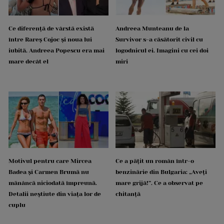
Ce diferență de vârstă există
Andreea Munteanu de la
între Rareș Cojoc și noua lui
Survivor s-a căsătorit civil cu
iubită. Andreea Popescu era mai
logodnicul ei. Imagini cu cei doi
mare decât el
miri
Motivul pentru care Mircea
Ce a pățit un român într-o
Badea și Carmen Brumă nu
benzinărie din Bulgaria: „Aveți
mănâncă niciodată împreună.
mare grijă!”. Ce a observat pe
Detalii neștiute din viața lor de
chitanță
cuplu