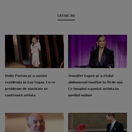
CATINE.RO
Dolly Parton și-a anulat
Jennifer Lopez și-a etalat
rezidența în Las Vegas. Cu ce
abdomenul tonifiat la 56 de ani.
probleme de sănătate se
Ce imagini a postat artista în
confruntă artista
mediul online