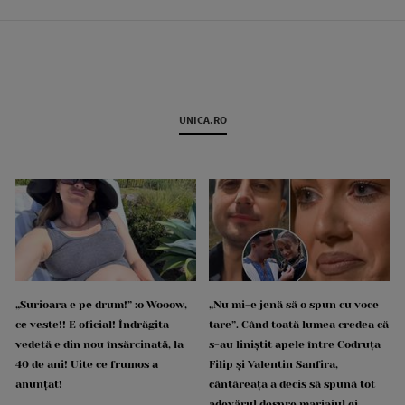
UNICA.RO
„Surioara e pe drum!” :o Wooow,
„Nu mi-e jenă să o spun cu voce
ce veste!! E oficial! Îndrăgita
tare”. Când toată lumea credea că
vedetă e din nou însărcinată, la
s-au liniștit apele între Codruța
40 de ani! Uite ce frumos a
Filip și Valentin Sanfira,
anunțat!
cântăreața a decis să spună tot
adevărul despre mariajul ei