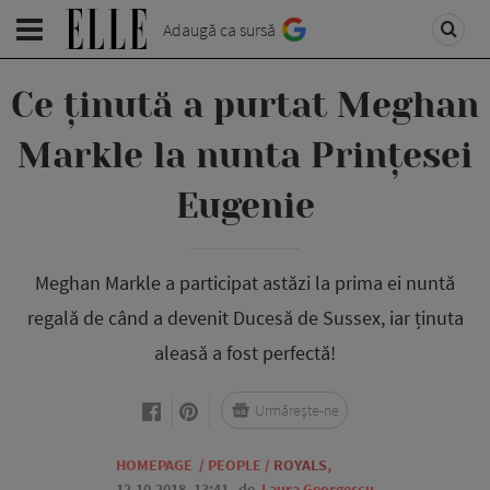
Adaugă ca sursă
Ce ținută a purtat Meghan
Markle la nunta Prințesei
Eugenie
Meghan Markle a participat astăzi la prima ei nuntă
regală de când a devenit Ducesă de Sussex, iar ținuta
aleasă a fost perfectă!
Urmărește-ne
HOMEPAGE
/
PEOPLE
/
ROYALS
,
12.10.2018, 13:41
de
Laura Georgescu