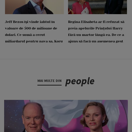
Jeff Bezos își vinde iahtul în
Regina Elisabeta ar fi refuzat să
valoare de 500 de milioane de
preia apelurile Prințului Harry
dolari. Ce sumă a cerut
fără un martor lângă ea. De ce a
miliardarul pentru nava sa, Koru
ajuns să facă un asemenea gest
people
MAI MULTE DIN