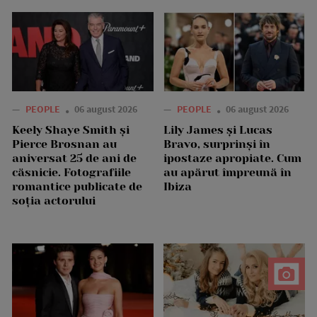
—
PEOPLE
06 august 2026
—
PEOPLE
06 august 2026
Keely Shaye Smith și
Lily James și Lucas
Pierce Brosnan au
Bravo, surprinși în
aniversat 25 de ani de
ipostaze apropiate. Cum
căsnicie. Fotografiile
au apărut împreună în
romantice publicate de
Ibiza
soția actorului