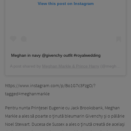
View this post on Instagram
Meghan in navy @givenchy outfit #royalwedding
A post shared by
Meghan Markle & Prince Harry
(@meghanharrydaily) on
https://www.instagram.com/p/Bo1G7c3FzgO/?
tagged=meghanmarkle
Pentru nunta Prințesei Eugenie cu Jack Brooksbank, Meghan
Markle a ales să poarte o ținută bleumarin Givenchy și o pălărie
Noel Stewart. Ducesa de Sussex a ales o ținută creată de același