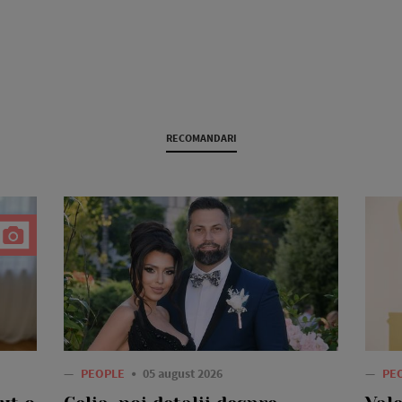
RECOMANDARI
—
PEOPLE
05 august 2026
—
PE