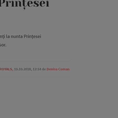
Prințesei
nți la nunta Prințesei
sor.
ROYALS
,
10.10.2018, 12:14
de
Denisa Coman