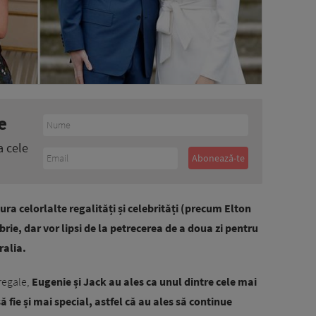
e
a cele
ura celorlalte regalități și celebrități (precum Elton
ie, dar vor lipsi de la petrecerea de a doua zi pentru
ralia.
regale,
Eugenie și Jack au ales ca unul dintre cele mai
 fie și mai special, astfel că au ales să continue