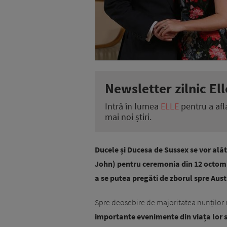
Newsletter zilnic Ell
Intră în lumea
ELLE
pentru a afl
mai noi știri.
Ducele și Ducesa de Sussex se vor alăt
John) pentru ceremonia din 12 octombr
a se putea pregăti de zborul spre Aust
Spre deosebire de majoritatea nunților 
importante evenimente din viața lor să