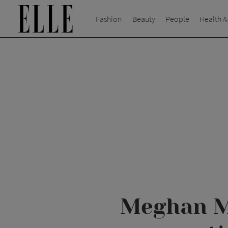
Fashion
Beauty
People
Health &
Meghan Ma