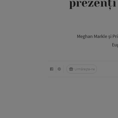
prezenți
Meghan Markle și Prin
Eug
Urmărește-ne