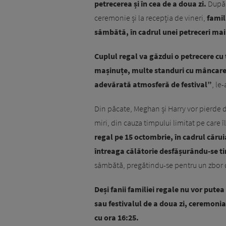
petrecerea și în cea de a doua zi.
După c
ceremonie și la recepția de vineri,
famili
sâmbătă, în cadrul unei petreceri mai
Cuplul regal va găzdui o petrecere cu 
mașinuțe, multe standuri cu mâncare,
adevărată atmosferă de festival”
, le
Din păcate, Meghan și Harry vor pierde d
miri, din cauza timpului limitat pe care îl
regal pe 15 octombrie, în cadrul cărui
întreaga călătorie desfășurându-se ti
sâmbătă, pregătindu-se pentru un zbor 
Deși fanii familiei regale nu vor pute
sau festivalul de a doua zi, ceremonia 
cu ora 16:25.