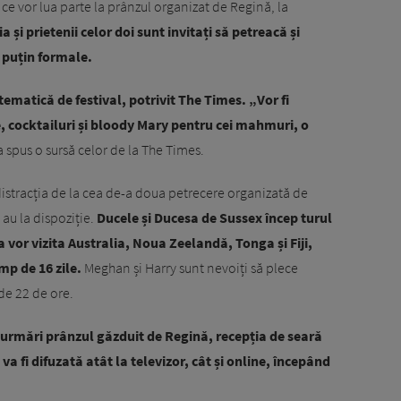
e vor lua parte la prânzul organizat de Regină, la
a și prietenii celor doi sunt invitați să petreacă și
 puțin formale.
tematică de festival, potrivit The Times. „Vor fi
 cocktailuri și bloody Mary pentru cei mahmuri, o
-a spus o sursă celor de la The Times.
istracția de la cea de-a doua petrecere organizată de
 au la dispoziție.
Ducele și Ducesa de Sussex încep turul
a vor vizita Australia, Noua Zeelandă, Tonga și Fiji,
mp de 16 zile.
Meghan și Harry sunt nevoiți să plece
de 22 de ore.
a urmări prânzul găzduit de Regină, recepția de seară
va fi difuzată atât la televizor, cât și online, începând