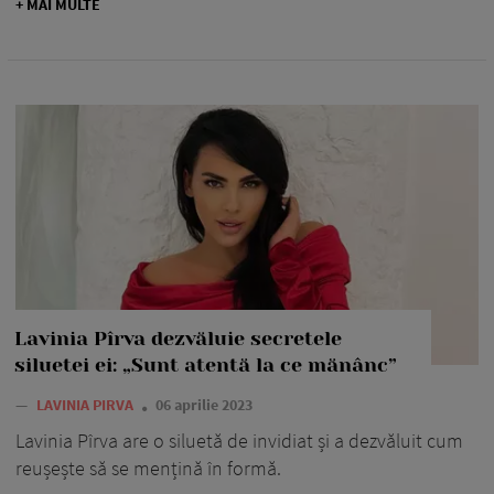
+ MAI MULTE
Lavinia Pîrva dezvăluie secretele
siluetei ei: „Sunt atentă la ce mănânc”
—
LAVINIA PIRVA
06 aprilie 2023
Lavinia Pîrva are o siluetă de invidiat și a dezvăluit cum
reușește să se mențină în formă.