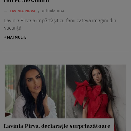
fiul ei, Alexandru
—
LAVINIA PIRVA
26 iunie 2024
Lavinia Pîrva a împărtășit cu fanii câteva imagini din
vacanță.
+ MAI MULTE
Lavinia Pîrva, declarație surprinzătoare