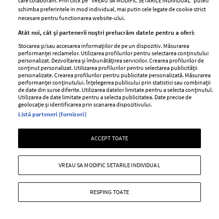
care colaboram. Prin click pe “VREAU SA MODIFIC SETARILE INDIVIDUAL” puteti
schimba preferintele in mod individual, mai putin cele legate de cookie strict
—
LAVINIA PIRVA
19 ianuarie 2023
necesare pentru functionarea website-ului.
Lavinia Pîrva a spus cum anume reacționează atunci
Atât noi, cât și partenerii noștri prelucrăm datele pentru a oferi:
când primește comentarii răutăcioase.
Stocarea și/sau accesarea informațiilor de pe un dispozitiv. Măsurarea
performanței reclamelor. Utilizarea profilurilor pentru selectarea conținutului
+ MAI MULTE
personalizat. Dezvoltarea și îmbunătățirea serviciilor. Crearea profilurilor de
conținut personalizat. Utilizarea profilurilor pentru selectarea publicității
personalizate. Crearea profilurilor pentru publicitate personalizată. Măsurarea
performanței conținutului. Înțelegerea publicului prin statistici sau combinații
de date din surse diferite. Utilizarea datelor limitate pentru a selecta conținutul.
Utilizarea de date limitate pentru a selecta publicitatea. Date precise de
geolocație și identificarea prin scanarea dispozitivului.
Listă parteneri (furnizori)
ACCEPT TOATE
VREAU SA MODIFIC SETARILE INDIVIDUAL
RESPING TOATE
Ștefan Bănică a împlinit 55 de ani.