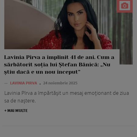
Lavinia Pîrva a împlinit 41 de ani. Cum a
sărbătorit soția lui Ștefan Bănică: „Nu
știu dacă e un nou început”
—
LAVINIA PIRVA
24 noiembrie 2025
Lavinia Pîrva a împărtășit un mesaj emoționant de ziua
sa de naștere.
+ MAI MULTE