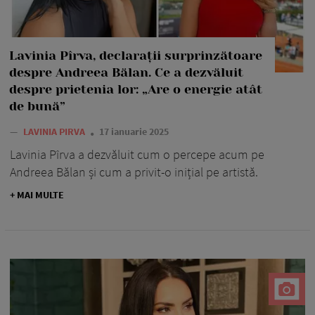
Lavinia Pîrva, declarații surprinzătoare
despre Andreea Bălan. Ce a dezvăluit
despre prietenia lor: „Are o energie atât
de bună”
—
LAVINIA PIRVA
17 ianuarie 2025
Lavinia Pîrva a dezvăluit cum o percepe acum pe
Andreea Bălan și cum a privit-o inițial pe artistă.
+ MAI MULTE