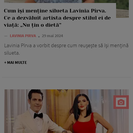
Cum își menține silueta Lavinia Pîrva.
Ce a dezvăluit artista despre stilul ei de
viață: „Nu țin o dietă”
—
LAVINIA PIRVA
29 mai 2024
Lavinia Pîrva a vorbit despre cum reușește să își mențină
silueta.
+ MAI MULTE