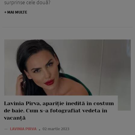
surprinse cele două?
+ MAI MULTE
Lavinia Pîrva, apariție inedită în costum
de baie. Cum s-a fotografiat vedeta în
vacanță
—
LAVINIA PIRVA
02 martie 2023