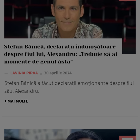
Ștefan Bănică, declarații înduioșătoare
despre fiul lui, Alexandru: „Trebuie să ai
momente de genul ăsta”
—
LAVINIA PIRVA
30 aprilie 2024
Ștefan Bănică a făcut declarații emoționante despre fiul
său, Alexandru.
+ MAI MULTE