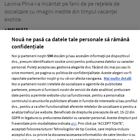
Lavinia Pîrva i-a încântat pe fanii de pe rețelele de
socializare cu imagini inedite din timpul vacanței
exotice.
+ MAI MULTE
Nouă ne pasă ca datele tale personale să rămână
confidențiale
Noi și partenerii noștri
594
stocăm și/sau accesăm informații pe dispozitivul
dvs., precum identificatorii cookie unici pentru prelucrarea datelor cu caracter
personal. Puteți accepta sau gestiona alegerile dvs. făcând clic mai jos sau în
orice moment, pe pagina cu politica de confidențialitate. Aceste alegeri vor fi
raportate partenerilor noștri și nu vă vor afecta navigarea.
Mai multe detalii
Noi si partenerii nostri (retelele de socializare si agentiile de publicitate
partenere, precum si furnizorii nostri de servicii de date analitice) prelucram
date pentru a permite website-ului sa functioneze, pentru a personaliza
continutul si anunturile publicitare afisate in functie de interesele si/sau profilul
dvs., pentru a va oferi functionalitati aferente retelelor de socializare si pentru a
analiza traficul pe website. Beneficiati de drepturile prevazute de art. 15-22 din
GDPR in legatura cu prelucrarea datelor cu caracter personal. Aceste drepturi pot
fi exercitate prin modalitatea indicata
aici
. Prin click pe “ACCEPT TOATE”,
Lavinia Pîrva, despre comentariile
acceptati folosirea tuturor Tehnologiilor de tip Cookie, care implica inclusiv
răutăcioase la adresa ei: „Am învățat
acceptul dvs. cu privire la stocarea/accesarea informatiilor de catre Vendor-ii cu
multe şi am evoluat”