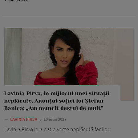
Lavinia Pîrva, în mijlocul unei situații
neplăcute. Anunțul soției lui Ștefan
Bănică: „Am muncit destul de mult”
—
LAVINIA PIRVA
10 iulie 2023
Lavinia Pîrva le-a dat o veste neplăcută fanilor.