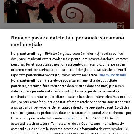
Concurs: Castiga Invitatii la Teatrul
Nouă ne pasă ca datele tale personale să rămână
Evreiesc de Stat
confidențiale
—
CONCURS
20 februarie 2015
Noi și partenerii noștri
594
stocăm și/sau accesăm informații pe dispozitivul
ELLE te invita la teatru! Iata cum poti castiga invitatii la
dvs., precum identificatorii cookie unici pentru prelucrarea datelor cu caracter
personal. Puteți accepta sau gestiona alegerile dvs. făcând clic mai jos sau în
spectacolele organizate de Teatrul Evreiesc de Stat:
orice moment, pe pagina cu politica de confidențialitate. Aceste alegeri vor fi
+ MAI MULTE
raportate partenerilor noștri și nu vă vor afecta navigarea.
Mai multe detalii
Noi si partenerii nostri (retelele de socializare si agentiile de publicitate
partenere, precum si furnizorii nostri de servicii de date analitice) prelucram
date pentru a permite website-ului sa functioneze, pentru a personaliza
continutul si anunturile publicitare afisate in functie de interesele si/sau profilul
dvs., pentru a va oferi functionalitati aferente retelelor de socializare si pentru a
analiza traficul pe website. Beneficiati de drepturile prevazute de art. 15-22 din
GDPR in legatura cu prelucrarea datelor cu caracter personal. Aceste drepturi pot
fi exercitate prin modalitatea indicata
aici
. Prin click pe “ACCEPT TOATE”,
acceptati folosirea tuturor Tehnologiilor de tip Cookie, care implica inclusiv
acceptul dvs. cu privire la stocarea/accesarea informatiilor de catre Vendor-ii cu