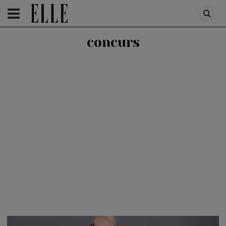
HOMEPAGE
/
PEOPLE
/
STIRI VEDETE
concurs