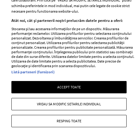
care colaboram. Prin click pe “VREAU SA MODIFIC SETARILE INDIVIDUAL” puteti
schimba preferintele in mod individual, mai putin cele legate de cookie strict
necesare pentru functionarea website-ului.
Atât noi, cât și partenerii noștri prelucrăm datele pentru a oferi:
Stocarea și/sau accesarea informațiilor de pe un dispozitiv. Măsurarea
#ELLEKissME te trimite la Paris!
performanței reclamelor. Utilizarea profilurilor pentru selectarea conținutului
personalizat. Dezvoltarea și îmbunătățirea serviciilor. Crearea profilurilor de
conținut personalizat. Utilizarea profilurilor pentru selectarea publicității
—
CONCURS
04 februarie 2015
personalizate. Crearea profilurilor pentru publicitate personalizată. Măsurarea
performanței conținutului. Înțelegerea publicului prin statistici sau combinații
Fa-ti un selfie cu imaginile oferite de ELLE si ai ocazia sa
de date din surse diferite. Utilizarea datelor limitate pentru a selecta conținutul.
vizitezi Parisul!
Utilizarea de date limitate pentru a selecta publicitatea. Date precise de
geolocație și identificarea prin scanarea dispozitivului.
+ MAI MULTE
Listă parteneri (furnizori)
ACCEPT TOATE
VREAU SA MODIFIC SETARILE INDIVIDUAL
RESPING TOATE