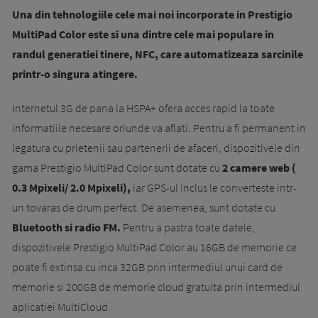
Una din tehnologiile cele mai noi incorporate in Prestigio
MultiPad Color este si una dintre cele mai populare in
randul generatiei tinere, NFC, care automatizeaza sarcinile
printr-o singura atingere.
Internetul 3G de pana la HSPA+ ofera acces rapid la toate
informatiile necesare oriunde va aflati. Pentru a fi permanent in
legatura cu prietenii sau partenerii de afaceri, dispozitivele din
gama Prestigio MultiPad Color sunt dotate cu
2 camere web (
0.3 Mpixeli/ 2.0 Mpixeli),
iar GPS-ul inclus le converteste intr-
un tovaras de drum perfect. De asemenea, sunt dotate cu
Bluetooth si radio FM.
Pentru a pastra toate datele,
dispozitivele Prestigio MultiPad Color au 16GB de memorie ce
poate fi extinsa cu inca 32GB prin intermediul unui card de
memorie si 200GB de memorie cloud gratuita prin intermediul
aplicatiei MultiCloud.