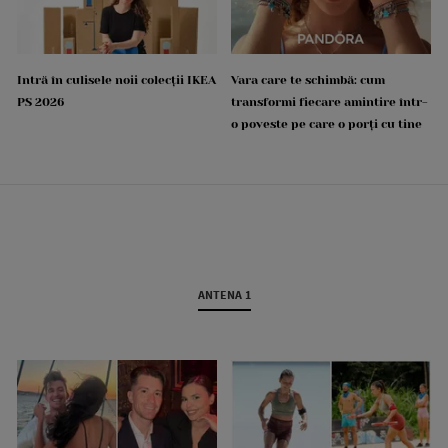
Intră în culisele noii colecții IKEA
Vara care te schimbă: cum
PS 2026
transformi fiecare amintire într-
o poveste pe care o porți cu tine
ANTENA 1