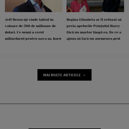
Jeff Bezos își vinde iahtul în
Regina Elisabeta ar fi refuzat să
valoare de 500 de milioane de
preia apelurile Prințului Harry
dolari. Ce sumă a cerut
fără un martor lângă ea. De ce a
miliardarul pentru nava sa, Koru
ajuns să facă un asemenea gest
MAI MULTE ARTICOLE