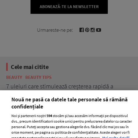
ABONEAZĂ-TE LA NEWSLETTER
Urmareste-ne pe:
Cele mai citite
BEAUTY
BEAUTY TIPS
BE
țe
7 uleiuri care stimulează creșterea rapidă a
Ce
părului
de
Nouă ne pasă ca datele tale personale să rămână
confidențiale
Noi și partenerii noștri
594
stocăm și/sau accesăm informații pe dispozitivul
dvs., precum identificatorii cookie unici pentru prelucrarea datelor cu caracter
personal. Puteți accepta sau gestiona alegerile dvs. făcând clic mai jos sau în
orice moment, pe pagina cu politica de confidențialitate. Aceste alegeri vor fi
raportate partenerilor noștri și nu vă vor afecta navigarea.
Mai multe detalii