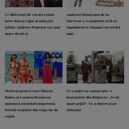
Ce diferență de vârstă există
Andreea Munteanu de la
între Rareș Cojoc și noua lui
Survivor s-a căsătorit civil cu
iubită. Andreea Popescu era mai
logodnicul ei. Imagini cu cei doi
mare decât el
miri
Motivul pentru care Mircea
Ce a pățit un român într-o
Badea și Carmen Brumă nu
benzinărie din Bulgaria: „Aveți
mănâncă niciodată împreună.
mare grijă!”. Ce a observat pe
Detalii neștiute din viața lor de
chitanță
cuplu