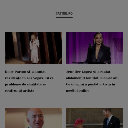
CATINE.RO
Dolly Parton și-a anulat
Jennifer Lopez și-a etalat
rezidența în Las Vegas. Cu ce
abdomenul tonifiat la 56 de ani.
probleme de sănătate se
Ce imagini a postat artista în
confruntă artista
mediul online