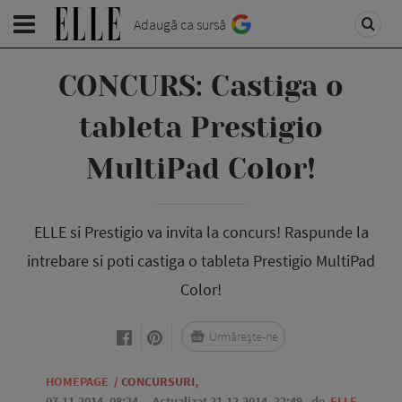
Adaugă ca sursă
CONCURS: Castiga o
tableta Prestigio
MultiPad Color!
ELLE si Prestigio va invita la concurs! Raspunde la
intrebare si poti castiga o tableta Prestigio MultiPad
Color!
Urmărește-ne
HOMEPAGE
/
CONCURSURI
,
07.11.2014, 08:24
. Actualizat 21.12.2014, 22:49,
de
ELLE