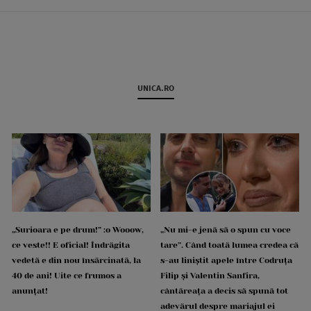
UNICA.RO
„Surioara e pe drum!” :o Wooow,
„Nu mi-e jenă să o spun cu voce
ce veste!! E oficial! Îndrăgita
tare”. Când toată lumea credea că
vedetă e din nou însărcinată, la
s-au liniștit apele între Codruța
40 de ani! Uite ce frumos a
Filip și Valentin Sanfira,
anunțat!
cântăreața a decis să spună tot
adevărul despre mariajul ei