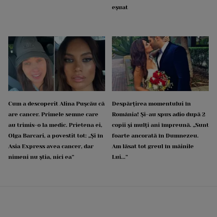
eșuat
Cum a descoperit Alina Pușcău că
Despărțirea momentului în
are cancer. Primele semne care
România! Și-au spus adio după 2
au trimis-o la medic. Prietena ei,
copii și mulți ani împreună. „Sunt
Olga Barcari, a povestit tot: „Și în
foarte ancorată în Dumnezeu.
Asia Express avea cancer, dar
Am lăsat tot greul în mâinile
nimeni nu știa, nici ea”
Lui...”