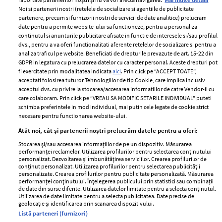
Noi si partenerii nostri (retelele de socializare si agentiile de publicitate
partenere, precum si furnizorii nostri de servicii de date analitice) prelucram
ELLE Style Awards
Termeni si conditii
date pentru a permite website-ului sa functioneze, pentru a personaliza
2024
continutul si anunturile publicitare afisate in functie de interesele si/sau profilul
Politica de
dvs., pentru a va oferi functionalitati aferente retelelor de socializare si pentru a
Despre ELLE
confidențialitate
analiza traficul pe website. Beneficiati de drepturile prevazute de art. 15-22 din
Romania
GDPR in legatura cu prelucrarea datelor cu caracter personal. Aceste drepturi pot
Politica de cookies
fi exercitate prin modalitatea indicata
aici
. Prin click pe “ACCEPT TOATE”,
Contact
Publicitate
acceptati folosirea tuturor Tehnologiilor de tip Cookie, care implica inclusiv
acceptul dvs. cu privire la stocarea/accesarea informatiilor de catre Vendor-ii cu
Abonamente
care colaboram. Prin click pe “VREAU SA MODIFIC SETARILE INDIVIDUAL” puteti
schimba preferintele in mod individual, mai putin cele legate de cookie strict
necesare pentru functionarea website-ului.
Stiri
Libertatea pentru
Atât noi, cât și partenerii noștri prelucrăm datele pentru a oferi:
femei
GSP
Stocarea și/sau accesarea informațiilor de pe un dispozitiv. Măsurarea
Viva
performanței reclamelor. Utilizarea profilurilor pentru selectarea conținutului
Unica
personalizat. Dezvoltarea și îmbunătățirea serviciilor. Crearea profilurilor de
Avantaje
conținut personalizat. Utilizarea profilurilor pentru selectarea publicității
Baby
personalizate. Crearea profilurilor pentru publicitate personalizată. Măsurarea
Retete practice
performanței conținutului. Înțelegerea publicului prin statistici sau combinații
Retete
de date din surse diferite. Utilizarea datelor limitate pentru a selecta conținutul.
Utilizarea de date limitate pentru a selecta publicitatea. Date precise de
geolocație și identificarea prin scanarea dispozitivului.
Pariază responsabil! Decizia ONJN nr. 821/25.09.2025.
Listă parteneri (furnizori)
Jocurile de noroc sunt interzise minorilor.