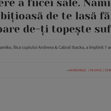
ere a fiicei sale. Nam
bițioasă de te lasă fă
oare de-ți topește suf
amiko, fiica cuplului Andreea & Cabral Ibacka, a împlinit 7 an
—
HOMEPAGE
/
PEOPLE
/
STI