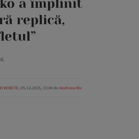
iko a împlinit
ră replică,
letul”
i.
RI VEDETE
,
05.12.2025, 11:40
de
Andreea Ilie