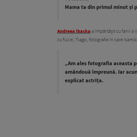
Mama ta din primul minut și pen
Andreea Ibacka
a împărtășit cu fanii o
cu fiul ei, Tiago, fotografie în care Na
„Am ales fotografia aceasta p
amândouă împreună. Iar acum 
explicat actrița.