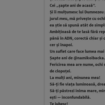
Cei „șapte ani de acasă”.
Și îi mulțumesc lui Dumnezeu pe
jurul meu, mă privește cu ochii
ea știe să spună atât de simpl
Ambițioasă de te lasă fără repl
până în ADN, corectă chiar și 
cer și înapoi.
Un suflet care face lumea mai
Șapte ani de @namikoibacka.
Fericirea mea are nume, ochi s
de clopoței.
La mulți ani, minunea mea!
Să-ți fie viața luminoasă, dre
Să-ți păstrezi inima mare, mi
ești — inconfundabilă.
Te iubesc!