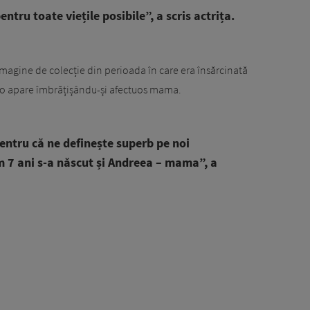
tru toate viețile posibile”, a scris actrița.
 imagine de colecție din perioada în care era însărcinată
miko apare îmbrățișându-și afectuos mama.
entru că ne definește superb pe noi
7 ani s-a născut și Andreea – mama”, a