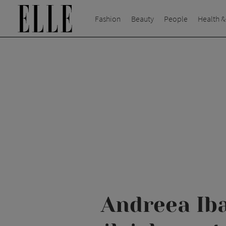
Fashion
Beauty
People
Health &
Andreea Iba