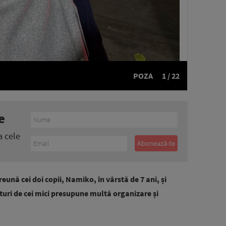
POZA
1 / 22
e
a cele
eună cei doi copii, Namiko, în vârstă de 7 ani, și
alături de cei mici presupune multă organizare și