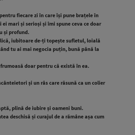
ntru fiecare zi în care își pune brațele în
 ei mari și serioși și îmi spune ceva ce doar
u și profund.
ică, iubitoare de-ți topește sufletul, loială
când tu ai mai negocia puțin, bună până la
 frumoasă doar pentru că există în ea.
cânteietori și un râs care răsună ca un colier
aptă, plină de iubire și oameni buni.
ntea deschisă și curajul de a rămâne așa cum