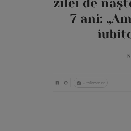
zilei de nașt
7 ani: „Am
iubit
N
Urmărește-ne