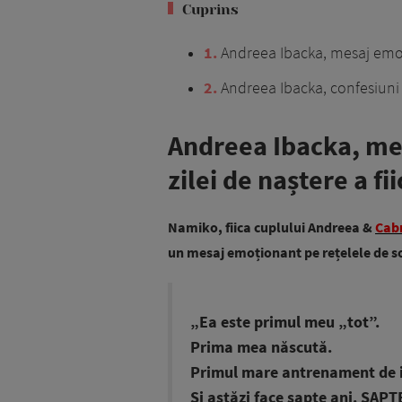
Cuprins
1
Andreea Ibacka, mesaj emoțio
2
Andreea Ibacka, confesiuni
Andreea Ibacka, me
zilei de naștere a fii
Namiko, fiica cuplului Andreea &
Cab
un mesaj emoționant pe rețelele de so
„Ea este primul meu „tot”.
Prima mea născută.
Primul mare antrenament de iub
Și astăzi face șapte ani. ȘAPT