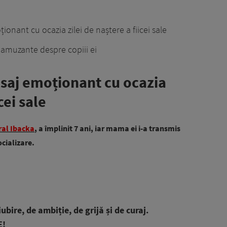
nant cu ocazia zilei de naștere a fiicei sale
 amuzante despre copiii ei
saj emoționant cu ocazia
cei sale
ral Ibacka
, a împlinit 7 ani, iar mama ei i-a transmis
cializare.
ire, de ambiție, de grijă și de curaj.
E!