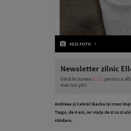
VEZI FOTO
Newsletter zilnic Ell
Intră în lumea
ELLE
pentru a afl
mai noi știri.
Andreea și Cabral Ibacka își cresc împr
Tiago, de 4 ani, iar viața de zi cu zi 
răbdare.