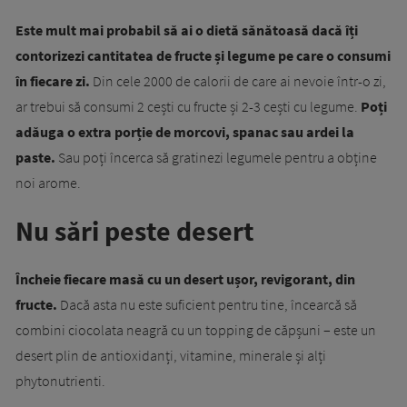
Este mult mai probabil să ai o dietă sănătoasă dacă îți
contorizezi cantitatea de fructe și legume pe care o consumi
în fiecare zi.
Din cele 2000 de calorii de care ai nevoie într-o zi,
ar trebui să consumi 2 cești cu fructe și 2-3 cești cu legume.
Poți
adăuga o extra porție de morcovi, spanac sau ardei la
paste.
Sau poți încerca să gratinezi legumele pentru a obține
noi arome.
Nu sări peste desert
Încheie fiecare masă cu un desert ușor, revigorant, din
fructe.
Dacă asta nu este suficient pentru tine, încearcă să
combini ciocolata neagră cu un topping de căpșuni – este un
desert plin de antioxidanți, vitamine, minerale și alți
phytonutrienti.