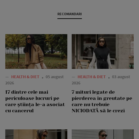
RECOMANDARI
—
HEALTH & DIET
05 august
—
HEALTH & DIET
03 august
2026
2026
17 dintre cele mai
7 mituri legate de
periculoase lucruri pe
pierderea în greutate pe
care știința le-a asociat
care nu trebuie
cu cancerul
NICIODATĂ să le crezi