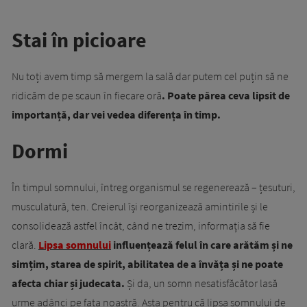
Stai în picioare
Nu toți avem timp să mergem la sală dar putem cel puțin să ne
ridicăm de pe scaun în fiecare oră
. Poate părea ceva lipsit de
importanță, dar vei vedea diferența în timp.
Dormi
În timpul somnului, întreg organismul se regenerează – țesuturi,
musculatură, ten. Creierul își reorganizează amintirile și le
consolidează astfel încât, când ne trezim, informația să fie
clară.
Lipsa somnului
influențează felul în care arătăm și ne
simțim, starea de spirit, abilitatea de a învăța și ne poate
afecta chiar și judecata.
Și da, un somn nesatisfăcător lasă
urme adânci pe fața noastră. Asta pentru că lipsa somnului de