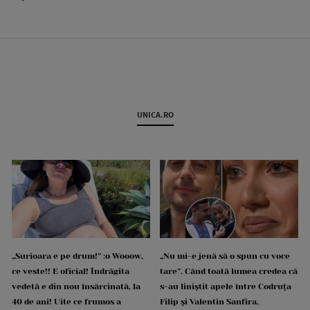
UNICA.RO
„Surioara e pe drum!” :o Wooow,
„Nu mi-e jenă să o spun cu voce
ce veste!! E oficial! Îndrăgita
tare”. Când toată lumea credea că
vedetă e din nou însărcinată, la
s-au liniștit apele între Codruța
40 de ani! Uite ce frumos a
Filip și Valentin Sanfira,