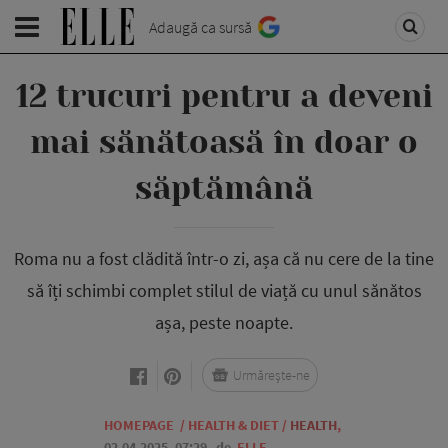
Adaugă ca sursă
12 trucuri pentru a deveni
mai sănătoasă în doar o
săptămână
Roma nu a fost clădită într-o zi, așa că nu cere de la tine
să îți schimbi complet stilul de viață cu unul sănătos
așa, peste noapte.
Urmărește-ne
HOMEPAGE
/
HEALTH & DIET
/
HEALTH
,
02.04.2025, 07:29
de
ELLE