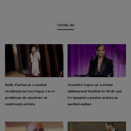
CATINE.RO
Dolly Parton și-a anulat
Jennifer Lopez și-a etalat
rezidența în Las Vegas. Cu ce
abdomenul tonifiat la 56 de ani.
probleme de sănătate se
Ce imagini a postat artista în
confruntă artista
mediul online