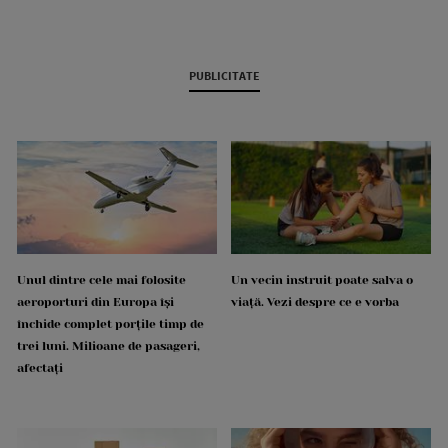
PUBLICITATE
Unul dintre cele mai folosite
Un vecin instruit poate salva o
aeroporturi din Europa își
viață. Vezi despre ce e vorba
închide complet porțile timp de
trei luni. Milioane de pasageri,
afectați