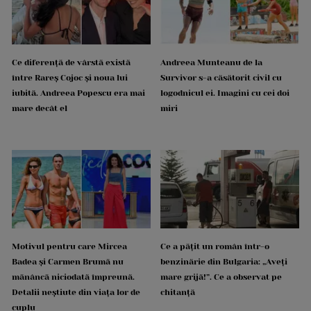
Ce diferență de vârstă există
Andreea Munteanu de la
între Rareș Cojoc și noua lui
Survivor s-a căsătorit civil cu
iubită. Andreea Popescu era mai
logodnicul ei. Imagini cu cei doi
mare decât el
miri
Motivul pentru care Mircea
Ce a pățit un român într-o
Badea și Carmen Brumă nu
benzinărie din Bulgaria: „Aveți
mănâncă niciodată împreună.
mare grijă!”. Ce a observat pe
Detalii neștiute din viața lor de
chitanță
cuplu