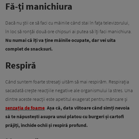
Fă-ți manichiura
Dacă nu știi ce să faci cu mâinile când stai în fața televizorului,
în loc să ronțăi două ore chipsuri ai putea să îți faci manichiura.
Nu numai că îți va ține mâinile ocupate, dar vei uita
complet de snacksuri.
Respiră
Când suntem foarte stresați uităm să mai respirăm. Respirația
sacadată crește reacțiile negative ale organismului la stres. Una
dintre aceste reacții este apetitul exagerat pentru mâncare și
senzația de foame
.
Așa că, data viitoare când simți nevoia
să te năpustești asupra unui platou cu burgeri și cartofi
prăjiți, închide ochii și respiră profund.