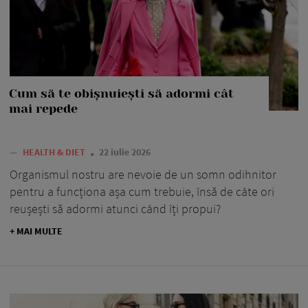
Cum să te obișnuiești să adormi cât
mai repede
—
HEALTH & DIET
22 iulie 2026
Organismul nostru are nevoie de un somn odihnitor
pentru a funcționa așa cum trebuie, însă de câte ori
reușești să adormi atunci când îți propui?
+ MAI MULTE