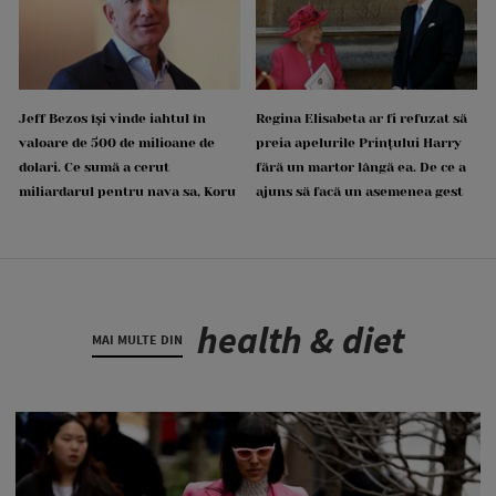
Jeff Bezos își vinde iahtul în
Regina Elisabeta ar fi refuzat să
valoare de 500 de milioane de
preia apelurile Prințului Harry
dolari. Ce sumă a cerut
fără un martor lângă ea. De ce a
miliardarul pentru nava sa, Koru
ajuns să facă un asemenea gest
health & diet
MAI MULTE DIN