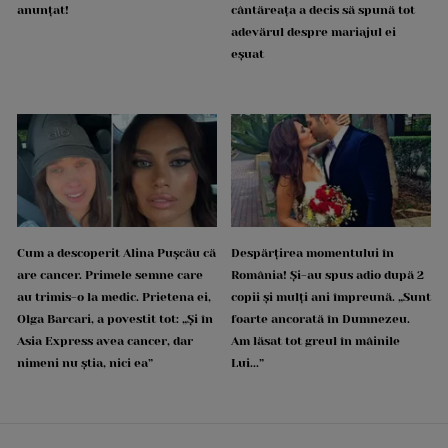
anunțat!
cântăreața a decis să spună tot
adevărul despre mariajul ei
eșuat
Cum a descoperit Alina Pușcău că
Despărțirea momentului în
are cancer. Primele semne care
România! Și-au spus adio după 2
au trimis-o la medic. Prietena ei,
copii și mulți ani împreună. „Sunt
Olga Barcari, a povestit tot: „Și în
foarte ancorată în Dumnezeu.
Asia Express avea cancer, dar
Am lăsat tot greul în mâinile
nimeni nu știa, nici ea”
Lui...”