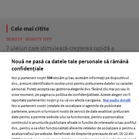
Cele mai citite
BEAUTY
BEAUTY TIPS
BE
țe
7 uleiuri care stimulează creșterea rapidă a
Ce
părului
de
Nouă ne pasă ca datele tale personale să rămână
confidențiale
Noi și partenerii noștri
594
stocăm și/sau accesăm informații pe dispozitivul
dvs., precum identificatorii cookie unici pentru prelucrarea datelor cu caracter
personal. Puteți accepta sau gestiona alegerile dvs. făcând clic mai jos sau în
orice moment, pe pagina cu politica de confidențialitate. Aceste alegeri vor fi
raportate partenerilor noștri și nu vă vor afecta navigarea.
Mai multe detalii
Noi si partenerii nostri (retelele de socializare si agentiile de publicitate
partenere, precum si furnizorii nostri de servicii de date analitice) prelucram
ELLE Style Awards
Termeni si conditii
date pentru a permite website-ului sa functioneze, pentru a personaliza
2024
continutul si anunturile publicitare afisate in functie de interesele si/sau profilul
Politica de
dvs., pentru a va oferi functionalitati aferente retelelor de socializare si pentru a
Despre ELLE
confidențialitate
analiza traficul pe website. Beneficiati de drepturile prevazute de art. 15-22 din
Romania