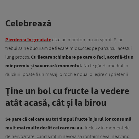
Celebrează
Pierderea în greutate
este un maraton, nu un sprint. Și ar
trebui să ne bucurăm de fiecare mic succes pe parcursul acestui
lung proces.
Cu fiecare schimbare pe care o faci, acordă-ți un
mic premiu și savurează momentul.
Nu te gândi imediat la
dulciuri, poate fi un masaj, o rochie nouă, o ieșire cu prietenii.
Ține un bol cu fructe la vedere
atât acasă, cât și la birou
Se pare că cei care au tot timpul fructe în jurul lor consumă
mult mai multe decât cei care nu au.
Inclusiv în momentele
de nervozitate, când simțim nevoia să ronțăim ceva, neavând