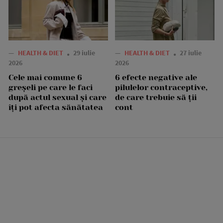
—
HEALTH & DIET
29 iulie
—
HEALTH & DIET
27 iulie
2026
2026
Cele mai comune 6
6 efecte negative ale
greșeli pe care le faci
pilulelor contraceptive,
după actul sexual și care
de care trebuie să ții
îți pot afecta sănătatea
cont