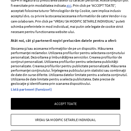
GDPR in legatura cu prelucrarea datelor cu caracter personal. Aceste drepturi pot
Politica de cookies
fi exercitate prin modalitatea indicata
aici
. Prin click pe “ACCEPT TOATE”,
Contact
Publicitate
acceptati folosirea tuturor Tehnologiilor de tip Cookie, care implica inclusiv
acceptul dvs. cu privire la stocarea/accesarea informatiilor de catre Vendor-ii cu
Abonamente
care colaboram. Prin click pe “VREAU SA MODIFIC SETARILE INDIVIDUAL” puteti
schimba preferintele in mod individual, mai putin cele legate de cookie strict
necesare pentru functionarea website-ului.
Stiri
Libertatea pentru
Atât noi, cât și partenerii noștri prelucrăm datele pentru a oferi:
femei
GSP
Stocarea și/sau accesarea informațiilor de pe un dispozitiv. Măsurarea
Viva
performanței reclamelor. Utilizarea profilurilor pentru selectarea conținutului
Unica
personalizat. Dezvoltarea și îmbunătățirea serviciilor. Crearea profilurilor de
Avantaje
conținut personalizat. Utilizarea profilurilor pentru selectarea publicității
Baby
personalizate. Crearea profilurilor pentru publicitate personalizată. Măsurarea
Retete practice
performanței conținutului. Înțelegerea publicului prin statistici sau combinații
Retete
de date din surse diferite. Utilizarea datelor limitate pentru a selecta conținutul.
Utilizarea de date limitate pentru a selecta publicitatea. Date precise de
geolocație și identificarea prin scanarea dispozitivului.
Pariază responsabil! Decizia ONJN nr. 821/25.09.2025.
Listă parteneri (furnizori)
Jocurile de noroc sunt interzise minorilor.
ACCEPT TOATE
Copyright © 2026 Ringier Romania SRL
VREAU SA MODIFIC SETARILE INDIVIDUAL