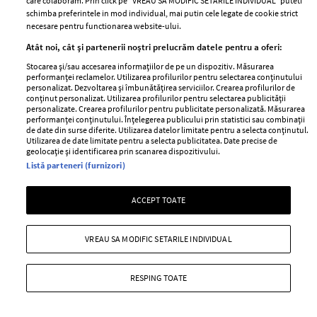
Senat
care colaboram. Prin click pe “VREAU SA MODIFIC SETARILE INDIVIDUAL” puteti
schimba preferintele in mod individual, mai putin cele legate de cookie strict
—
VIOLENTA DOMESTICA
16 aprilie 2018
necesare pentru functionarea website-ului.
În 2018 violența domestică încă poate fi trecută cu
Atât noi, cât și partenerii noștri prelucrăm datele pentru a oferi:
vederea, iar proiectul "Prima bătaie" ne arată cât de
Stocarea și/sau accesarea informațiilor de pe un dispozitiv. Măsurarea
performanței reclamelor. Utilizarea profilurilor pentru selectarea conținutului
departe suntem de normalitate.
personalizat. Dezvoltarea și îmbunătățirea serviciilor. Crearea profilurilor de
conținut personalizat. Utilizarea profilurilor pentru selectarea publicității
+ MAI MULTE
personalizate. Crearea profilurilor pentru publicitate personalizată. Măsurarea
performanței conținutului. Înțelegerea publicului prin statistici sau combinații
de date din surse diferite. Utilizarea datelor limitate pentru a selecta conținutul.
Utilizarea de date limitate pentru a selecta publicitatea. Date precise de
geolocație și identificarea prin scanarea dispozitivului.
Listă parteneri (furnizori)
ACCEPT TOATE
VREAU SA MODIFIC SETARILE INDIVIDUAL
RESPING TOATE