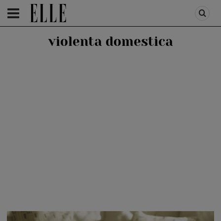
HOMEPAGE
/
LIFESTYLE
/
RELATII SI CUPLU
violenta domestica