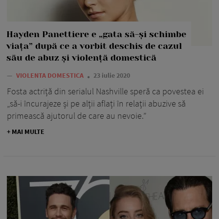
Hayden Panettiere e „gata să-și schimbe
viața” după ce a vorbit deschis de cazul
său de abuz și violență domestică
—
VIOLENTA DOMESTICA
23 iulie 2020
Fosta actriță din serialul Nashville speră ca povestea ei
„să-i încurajeze și pe alții aflați în relații abuzive să
primească ajutorul de care au nevoie.”
+ MAI MULTE