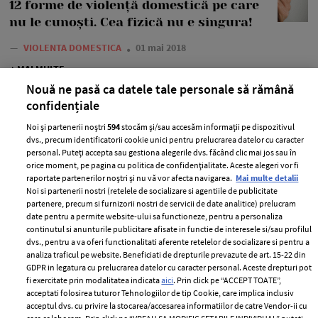
12 forme de violență domestică pe care
nu le cunoști. Cea fizică nu e singura!
—
VIOLENTA DOMESTICA
01 mai 2018
+ MAI MULTE
Nouă ne pasă ca datele tale personale să rămână
confidențiale
Noi și partenerii noștri
594
stocăm și/sau accesăm informații pe dispozitivul
dvs., precum identificatorii cookie unici pentru prelucrarea datelor cu caracter
personal. Puteți accepta sau gestiona alegerile dvs. făcând clic mai jos sau în
orice moment, pe pagina cu politica de confidențialitate. Aceste alegeri vor fi
raportate partenerilor noștri și nu vă vor afecta navigarea.
Mai multe detalii
Noi si partenerii nostri (retelele de socializare si agentiile de publicitate
partenere, precum si furnizorii nostri de servicii de date analitice) prelucram
date pentru a permite website-ului sa functioneze, pentru a personaliza
continutul si anunturile publicitare afisate in functie de interesele si/sau profilul
dvs., pentru a va oferi functionalitati aferente retelelor de socializare si pentru a
analiza traficul pe website. Beneficiati de drepturile prevazute de art. 15-22 din
GDPR in legatura cu prelucrarea datelor cu caracter personal. Aceste drepturi pot
fi exercitate prin modalitatea indicata
aici
. Prin click pe “ACCEPT TOATE”,
„Prima bătaie”, un proiect de lege
acceptati folosirea tuturor Tehnologiilor de tip Cookie, care implica inclusiv
absurd, care a fost deja adoptat de
acceptul dvs. cu privire la stocarea/accesarea informatiilor de catre Vendor-ii cu