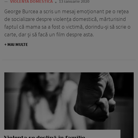
—
VIOLENTA DOMESTICA
13 ianuarie 2020
George Burcea a scris un mesaj emoționant pe o rețea
de socializare despre violența domestică, mărturisind
faptul că mama sa a fost o victimă, dorindu-și să scrie o
carte, dar și să facă un film despre asta.
+ MAI MULTE
Violența se declină în familie