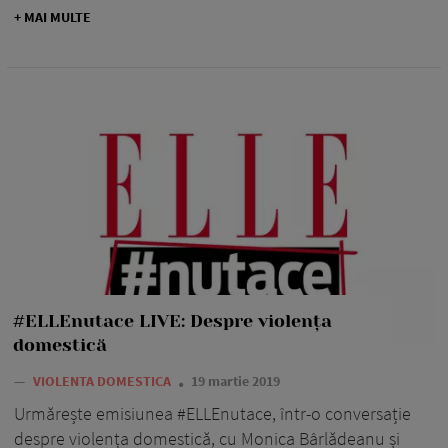
+ MAI MULTE
#ELLEnutace LIVE: Despre violența
domestică
—
VIOLENTA DOMESTICA
19 martie 2019
Urmărește emisiunea #ELLEnutace, într-o conversație
despre violența domestică, cu Monica Bârlădeanu și