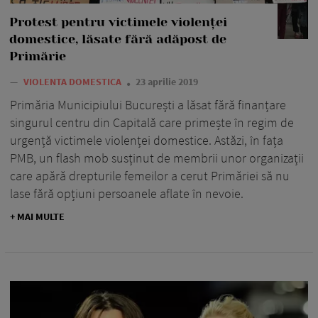
Protest pentru victimele violenței
domestice, lăsate fără adăpost de
Primărie
—
VIOLENTA DOMESTICA
23 aprilie 2019
Primăria Municipiului București a lăsat fără finanțare
singurul centru din Capitală care primește în regim de
urgență victimele violenței domestice. Astăzi, în fața
PMB, un flash mob susținut de membrii unor organizații
care apără drepturile femeilor a cerut Primăriei să nu
lase fără opțiuni persoanele aflate în nevoie.
+ MAI MULTE