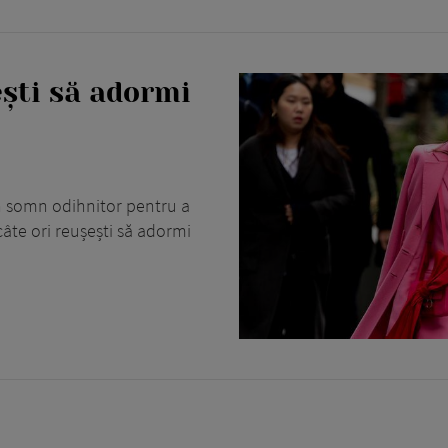
ști să adormi
n somn odihnitor pentru a
âte ori reușești să adormi