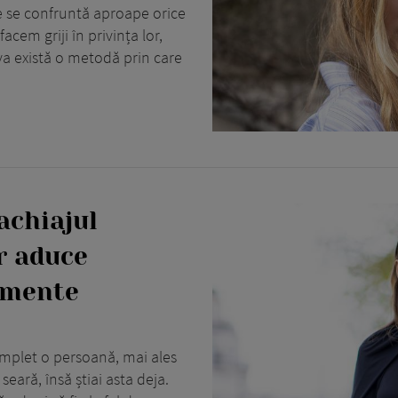
 se confruntă aproape orice
cem griji în privința lor,
va există o metodă prin care
achiajul
or aduce
imente
mplet o persoană, mai ales
ară, însă știai asta deja.