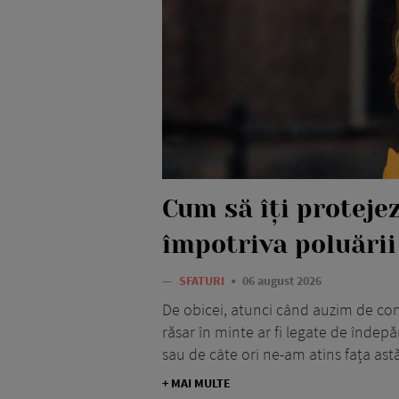
Cum să îți protejez
împotriva poluării
—
SFATURI
06 august 2026
De obicei, atunci când auzim de conce
răsar în minte ar fi legate de îndep
sau de câte ori ne-am atins fața astă
+ MAI MULTE