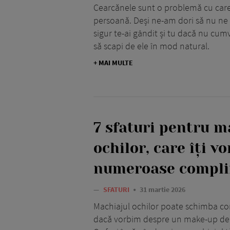
Cearcănele sunt o problemă cu care
persoană. Deși ne-am dori să nu ne fa
sigur te-ai gândit și tu dacă nu cum
să scapi de ele în mod natural.
+ MAI MULTE
7 sfaturi pentru m
ochilor, care îți v
numeroase compl
—
SFATURI
31 martie 2026
Machiajul ochilor poate schimba co
dacă vorbim despre un make-up de se