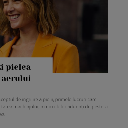
i pielea
 aerului
ptul de îngrijire a pielii, primele lucruri care
ărtarea machiajului, a microbilor adunați de peste zi
zi.