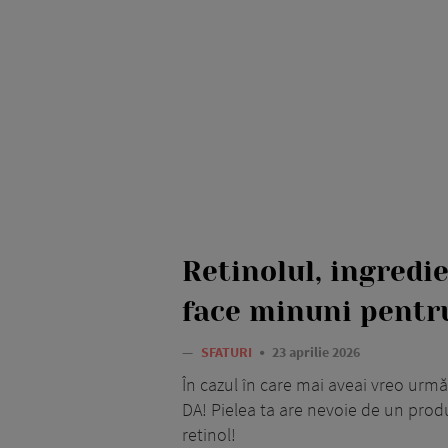
Retinolul, ingredi
face minuni pentr
—
SFATURI
23 aprilie 2026
În cazul în care mai aveai vreo urmă
DA! Pielea ta are nevoie de un produ
retinol!