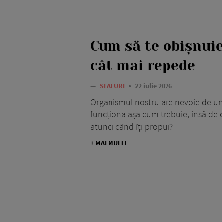
Cum să te obișnuie
cât mai repede
—
SFATURI
22 iulie 2026
Organismul nostru are nevoie de u
funcționa așa cum trebuie, însă de c
atunci când îți propui?
+ MAI MULTE