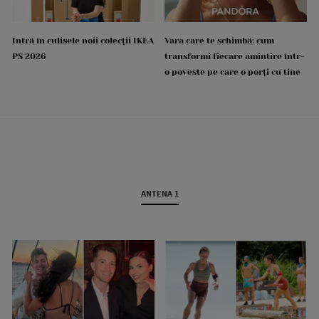
Intră în culisele noii colecții IKEA
Vara care te schimbă: cum
PS 2026
transformi fiecare amintire într-
o poveste pe care o porți cu tine
ANTENA 1