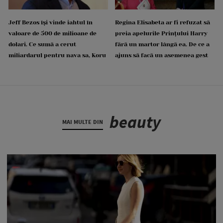
Jeff Bezos își vinde iahtul în
Regina Elisabeta ar fi refuzat să
valoare de 500 de milioane de
preia apelurile Prințului Harry
dolari. Ce sumă a cerut
fără un martor lângă ea. De ce a
miliardarul pentru nava sa, Koru
ajuns să facă un asemenea gest
beauty
MAI MULTE DIN