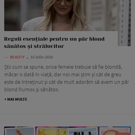
Reguli esențiale pentru un păr blond
sănătos și strălucitor
—
BEAUTY
16 iulie 2026
Știi cum se spune, orice femeie trebuie să fie blondă,
măcar o dată în viață, dar noi mai știm și cât de greu
este de întreținut și cât de mult adorăm să avem un păr
blond frumos și sănătos.
+ MAI MULTE