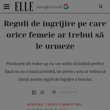
Adaugă ca sursă
Reguli de îngrijire pe care
orice femeie ar trebui să
le urmeze
Produsele de make-up nu vor arăta niciodată perfect
dacă nu au o bază potrivită, iar pentru asta ar trebui să
citești aceste reguli de îngrijire a tenului.
Urmărește-ne
HOMEPAGE
/
BEAUTY
/
BEAUTY TIPS
,
11.02.2025, 07:28
de
ELLE