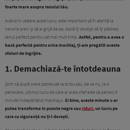
foarte mare asupra tenului tău.
Având în vedere acest lucru, este important să fii atentă la
nevoile pielii și să ai grijă de ea, dacă îți dorești să îți păstrezi
tenul perfect pentru cât mai mult timp.
Astfel, pentru a avea o
bază perfectă pentru orice machiaj, ți-am pregătit aceste
sfaturi de îngrijire.
1. Demachiază-te întotdeauna
Știm că după orele petrecute la birou sau, de ce nu, la o
petrecere, ultimul lucru de care ai avea chef este să petreci 5
minute îndepărtând machiajul.
Ei bine, aceste minute s-ar
putea transforma în puncte negre sau
riduri
, un lucru pe
care cu siguranță nu ți-l dorești.