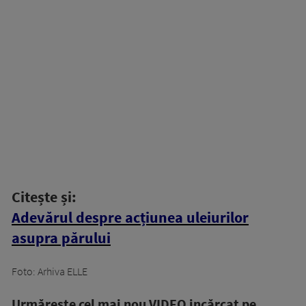
Citește și:
Adevărul despre acțiunea uleiurilor
asupra părului
Foto: Arhiva ELLE
Urmăreşte cel mai nou VIDEO incărcat pe