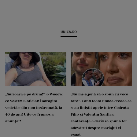
UNICA.RO
„Surioara e pe drum!” :o Wooow,
„Nu mi-e jenă să o spun cu voce
ce veste!! E oficial! Îndrăgita
tare”. Când toată lumea credea că
vedetă e din nou însărcinată, la
s-au liniștit apele între Codruța
40 de ani! Uite ce frumos a
Filip și Valentin Sanfira,
anunțat!
cântăreața a decis să spună tot
adevărul despre mariajul ei
eșuat