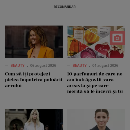
RECOMANDARI
—
BEAUTY
06 august 2026
—
BEAUTY
04 august 2026
Cum să îți protejezi
10 parfumuri de care ne-
pielea împotriva poluării
am îndrăgostit vara
aerului
aceasta și pe care
merită să le încerci și tu