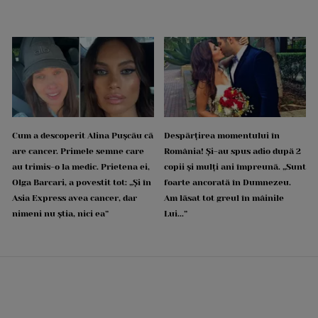
Cum a descoperit Alina Pușcău că
Despărțirea momentului în
are cancer. Primele semne care
România! Și-au spus adio după 2
au trimis-o la medic. Prietena ei,
copii și mulți ani împreună. „Sunt
Olga Barcari, a povestit tot: „Și în
foarte ancorată în Dumnezeu.
Asia Express avea cancer, dar
Am lăsat tot greul în mâinile
nimeni nu știa, nici ea”
Lui...”