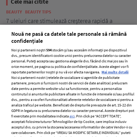
Cele mai citite
BEAUTY
BEAUTY TIPS
BE
țe
7 uleiuri care stimulează creșterea rapidă a
Ce
părului
de
Nouă ne pasă ca datele tale personale să rămână
confidențiale
Noi și partenerii noștri
594
stocăm și/sau accesăm informații pe dispozitivul
dvs., precum identificatorii cookie unici pentru prelucrarea datelor cu caracter
personal. Puteți accepta sau gestiona alegerile dvs. făcând clic mai jos sau în
orice moment, pe pagina cu politica de confidențialitate. Aceste alegeri vor fi
raportate partenerilor noștri și nu vă vor afecta navigarea.
Mai multe detalii
Noi si partenerii nostri (retelele de socializare si agentiile de publicitate
partenere, precum si furnizorii nostri de servicii de date analitice) prelucram
ELLE Style Awards
Termeni si conditii
date pentru a permite website-ului sa functioneze, pentru a personaliza
2024
continutul si anunturile publicitare afisate in functie de interesele si/sau profilul
Politica de
dvs., pentru a va oferi functionalitati aferente retelelor de socializare si pentru a
Despre ELLE
confidențialitate
analiza traficul pe website. Beneficiati de drepturile prevazute de art. 15-22 din
Romania
GDPR in legatura cu prelucrarea datelor cu caracter personal. Aceste drepturi pot
Politica de cookies
fi exercitate prin modalitatea indicata
aici
. Prin click pe “ACCEPT TOATE”,
Contact
Publicitate
acceptati folosirea tuturor Tehnologiilor de tip Cookie, care implica inclusiv
acceptul dvs. cu privire la stocarea/accesarea informatiilor de catre Vendor-ii cu
Abonamente
care colaboram. Prin click pe “VREAU SA MODIFIC SETARILE INDIVIDUAL” puteti