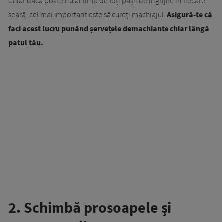
Chiar dacă poate nu ai timp de toți pașii de îngrijire în fiecare
seară, cel mai important este să cureți machiajul.
Asigură-te că
faci acest lucru punând șervețele demachiante chiar lângă
patul tău.
2. Schimbă prosoapele și