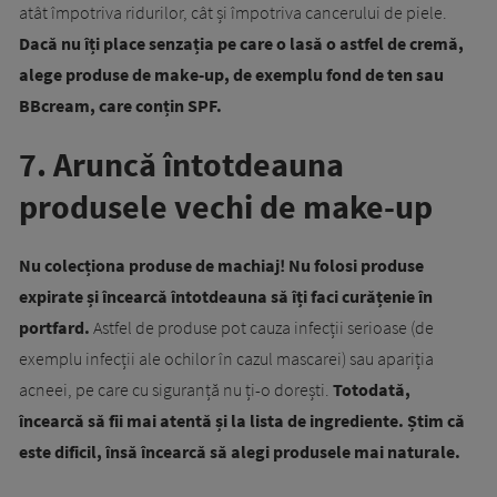
atât împotriva ridurilor, cât și împotriva cancerului de piele.
Dacă nu îți place senzația pe care o lasă o astfel de cremă,
alege produse de make-up, de exemplu fond de ten sau
BBcream, care conțin SPF.
7. Aruncă întotdeauna
produsele vechi de make-up
Nu colecționa produse de machiaj! Nu folosi produse
expirate și încearcă întotdeauna să îți faci curățenie în
portfard.
Astfel de produse pot cauza infecții serioase (de
exemplu infecții ale ochilor în cazul mascarei) sau apariția
acneei, pe care cu siguranță nu ți-o dorești.
Totodată,
încearcă să fii mai atentă și la lista de ingrediente. Știm că
este dificil, însă încearcă să alegi produsele mai naturale.