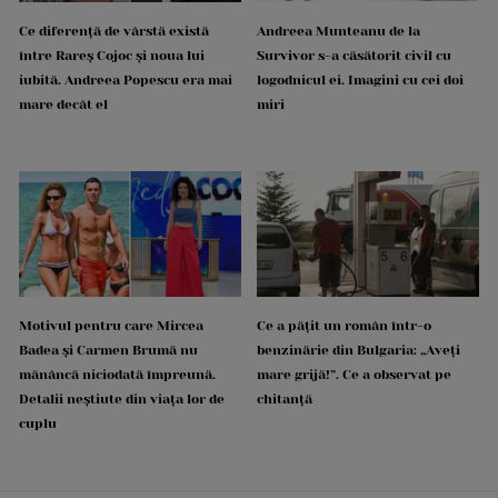
Ce diferență de vârstă există
Andreea Munteanu de la
între Rareș Cojoc și noua lui
Survivor s-a căsătorit civil cu
iubită. Andreea Popescu era mai
logodnicul ei. Imagini cu cei doi
mare decât el
miri
Motivul pentru care Mircea
Ce a pățit un român într-o
Badea și Carmen Brumă nu
benzinărie din Bulgaria: „Aveți
mănâncă niciodată împreună.
mare grijă!”. Ce a observat pe
Detalii neștiute din viața lor de
chitanță
cuplu