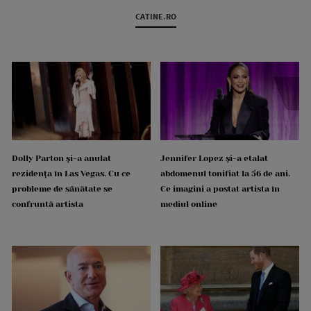
CATINE.RO
Dolly Parton și-a anulat
Jennifer Lopez și-a etalat
rezidența în Las Vegas. Cu ce
abdomenul tonifiat la 56 de ani.
probleme de sănătate se
Ce imagini a postat artista în
confruntă artista
mediul online