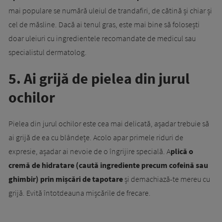
mai populare se numără uleiul de trandafiri, de cătină și chiar și
cel de măsline. Dacă ai tenul gras, este mai bine să folosești
doar uleiuri cu ingredientele recomandate de medicul sau
specialistul dermatolog.
5. Ai grijă de pielea din jurul
ochilor
Pielea din jurul ochilor este cea mai delicată, așadar trebuie să
ai grijă de ea cu blândețe. Acolo apar primele riduri de
expresie, așadar ai nevoie de o îngrijire specială. A
plică o
cremă de hidratare (caută ingrediente precum cofeină sau
ghimbir) prin mișcări de tapotare
și demachiază-te mereu cu
grijă. Evită întotdeauna mișcările de frecare.