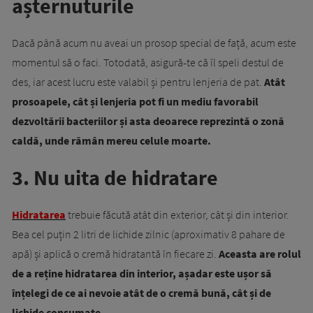
așternuturile
Dacă până acum nu aveai un prosop special de față, acum este
momentul să o faci. Totodată, asigură-te că îl speli destul de
des, iar acest lucru este valabil și pentru lenjeria de pat.
Atât
prosoapele, cât și lenjeria pot fi un mediu favorabil
dezvoltării bacteriilor și asta deoarece reprezintă o zonă
caldă, unde rămân mereu celule moarte.
3. Nu uita de hidratare
Hidratarea
trebuie făcută atât din exterior, cât și din interior.
Bea cel puțin 2 litri de lichide zilnic (aproximativ 8 pahare de
apă) și aplică o cremă hidratantă în fiecare zi.
Aceasta are rolul
de a reține hidratarea din interior, așadar este ușor să
înțelegi de ce ai nevoie atât de o cremă bună, cât și de
lichide consumate.