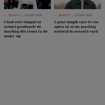
—
BEAUTY
28 iulie 2026
—
BEAUTY
23 iulie 2026
Când este timpul să
5 pași simpli care te vor
arunci produsele de
ajuta să ai un machiaj
machiaj din trusa ta de
natural în această vară
make-up