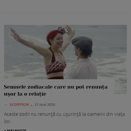
Semnele zodiacale care nu pot renunța
ușor la o relație
—
SCORPION
27 mai 2026
Aceste zodii nu renunță cu ușurință la oamenii din viața
lor.
+ MAI MULTE