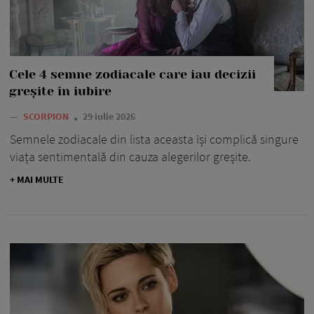
Cele 4 semne zodiacale care iau decizii
greșite în iubire
—
SCORPION
29 iulie 2026
Semnele zodiacale din lista aceasta își complică singure
viața sentimentală din cauza alegerilor greșite.
+ MAI MULTE