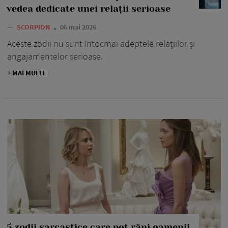
vedea dedicate unei relații serioase
—
SCORPION
06 mai 2026
Aceste zodii nu sunt întocmai adeptele relațiilor și
angajamentelor serioase.
+ MAI MULTE
5 zodii sarcastice care pot răni oamenii