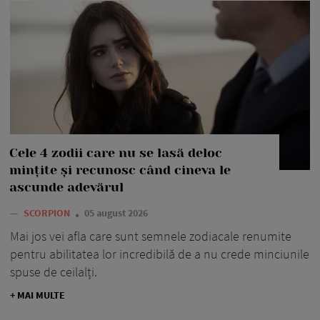
Cele 4 zodii care nu se lasă deloc
mințite și recunosc când cineva le
ascunde adevărul
—
SCORPION
05 august 2026
Mai jos vei afla care sunt semnele zodiacale renumite
pentru abilitatea lor incredibilă de a nu crede minciunile
spuse de ceilalți.
+ MAI MULTE