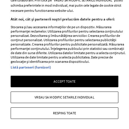
care colaboram. Prin click pe “VREAU SA MODIFIC SETARILE INDIVIDUAL” puteti
schimba preferintele in mod individual, mai putin cele legate de cookie strict
necesare pentru functionarea website-ului.
Atât noi, cât și partenerii noștri prelucrăm datele pentru a oferi:
Zodiile care nu împărtășesc detalii
Stocarea și/sau accesarea informațiilor de pe un dispozitiv. Măsurarea
despre viața privată
performanței reclamelor. Utilizarea profilurilor pentru selectarea conținutului
personalizat. Dezvoltarea și îmbunătățirea serviciilor. Crearea profilurilor de
conținut personalizat. Utilizarea profilurilor pentru selectarea publicității
—
SCORPION
15 aprilie 2026
personalizate. Crearea profilurilor pentru publicitate personalizată. Măsurarea
performanței conținutului. Înțelegerea publicului prin statistici sau combinații
Dacă obișnuiești să nu dezvălui prea multe detalii din
de date din surse diferite. Utilizarea datelor limitate pentru a selecta conținutul.
viața privată, zodia ta se regăsește în lista de mai jos.
Utilizarea de date limitate pentru a selecta publicitatea. Date precise de
geolocație și identificarea prin scanarea dispozitivului.
+ MAI MULTE
Listă parteneri (furnizori)
ACCEPT TOATE
VREAU SA MODIFIC SETARILE INDIVIDUAL
RESPING TOATE