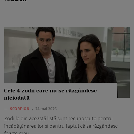
Cele 4 zodii care nu se răzgândesc
niciodată
—
SCORPION
24 mai 2026
Zodiile din această listă sunt recunoscute pentru
încăpățânarea lor și pentru faptul că se răzgândesc
foarte greu.