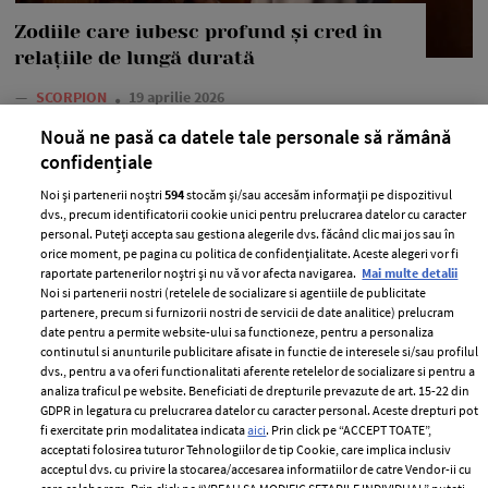
Zodiile care iubesc profund și cred în
relațiile de lungă durată
—
SCORPION
19 aprilie 2026
Deși pot întâmpina situații care anunță sfârșitul unei
Nouă ne pasă ca datele tale personale să rămână
relații, aceste zodii aleg să rămână alături de partenerul
confidențiale
lor datorită conexiunii profunde pe care au construit-o
Noi și partenerii noștri
594
stocăm și/sau accesăm informații pe dispozitivul
în timp.
dvs., precum identificatorii cookie unici pentru prelucrarea datelor cu caracter
personal. Puteți accepta sau gestiona alegerile dvs. făcând clic mai jos sau în
+ MAI MULTE
orice moment, pe pagina cu politica de confidențialitate. Aceste alegeri vor fi
raportate partenerilor noștri și nu vă vor afecta navigarea.
Mai multe detalii
Noi si partenerii nostri (retelele de socializare si agentiile de publicitate
partenere, precum si furnizorii nostri de servicii de date analitice) prelucram
date pentru a permite website-ului sa functioneze, pentru a personaliza
continutul si anunturile publicitare afisate in functie de interesele si/sau profilul
dvs., pentru a va oferi functionalitati aferente retelelor de socializare si pentru a
analiza traficul pe website. Beneficiati de drepturile prevazute de art. 15-22 din
GDPR in legatura cu prelucrarea datelor cu caracter personal. Aceste drepturi pot
fi exercitate prin modalitatea indicata
aici
. Prin click pe “ACCEPT TOATE”,
acceptati folosirea tuturor Tehnologiilor de tip Cookie, care implica inclusiv
acceptul dvs. cu privire la stocarea/accesarea informatiilor de catre Vendor-ii cu