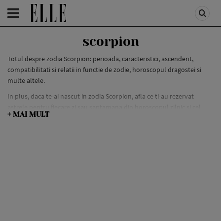
HOMEPAGE
/
ASTROLOGIE
/
ASTRO MIX
scorpion
Totul despre zodia Scorpion: perioada, caracteristici, ascendent,
compatibilitati si relatii in functie de zodie, horoscopul dragostei si
multe altele.
In plus, daca te-ai nascut in zodia Scorpion, afla ce ti-au rezervat
astrele pentru fiecare zi sau saptamana din horoscopul zilnic si cel
+ MAI MULT
saptamanal. Afla de la astrologi cum ne influenteaza planetele si ce
putem face pentru a evita obstacolele sau dezamagirile, in functie de
predictii.