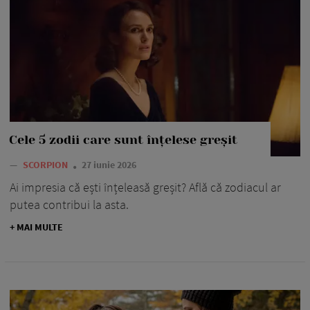
Cele 5 zodii care sunt înțelese greșit
—
SCORPION
27 iunie 2026
Ai impresia că ești înțeleasă greșit? Află că zodiacul ar
putea contribui la asta.
+ MAI MULTE