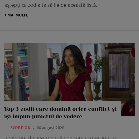
aștepți ca zodia ta să fie pe această listă.
+ MAI MULTE
Top 3 zodii care domină orice conflict și
își impun punctul de vedere
—
SCORPION
06 august 2026
Indiferent de argumentele pe care ai miza într-un